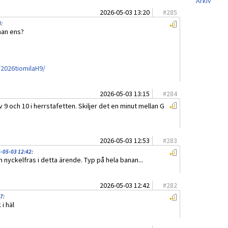
Arkiv
2026-05-03 13:20
#
285
4
:
han ens?
/2026tiomilaH9/
2026-05-03 13:15
#
284
av 9 och 10 i herrstafetten. Skiljer det en minut mellan G
2026-05-03 12:53
#
283
6-05-03 12:42
:
en nyckelfras i detta ärende. Typ på hela banan...
2026-05-03 12:42
#
282
37
:
i häl