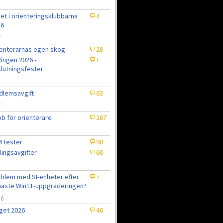
et i orienteringsklubbarna
4
26
7
enterarnas egen skog
28
ingen 2026 -
1
lutningsfester
lemsavgift
63
7
b för orienterare
267
 tester
90
lingsavgifter
60
blem med SI-enheter efter
7
aste Win11-uppgraderingen?
/6
get 2026
46
6