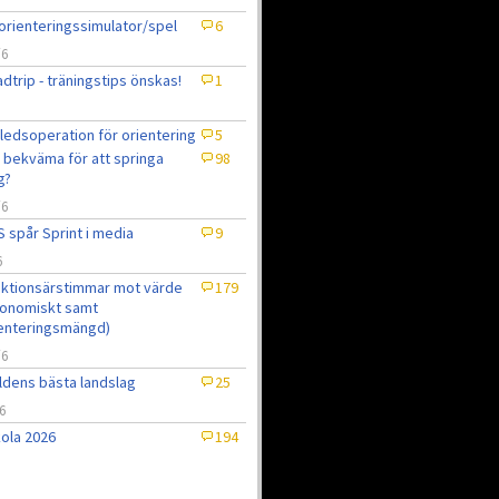
orienteringssimulator/spel
6
/6
dtrip - träningstips önskas!
1
ledsoperation för orientering
5
 bekväma för att springa
98
g?
/6
 spår Sprint i media
9
6
ktionsärstimmar mot värde
179
onomiskt samt
enteringsmängd)
/6
ldens bästa landslag
25
6
ola 2026
194