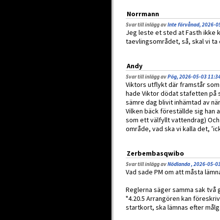
Norrmann
Svar till inlägg av
Inte förvånad, 2026-0
Jeg leste et sted at Fasth ikke k
taevlingsområdet, så, skal vi t
Andy
Svar till inlägg av
Pög, 2026-05-03 11:3
Viktors utflykt där framstår som 
hade Viktor dödat stafetten på 
sämre dag blivit inhämtad av nä
Vilken bäck föreställde sig han 
som ett välfyllt vattendrag) Och
område, vad ska vi kalla det, 
Zerbembasqwibo
Svar till inlägg av
Nödlanda , 2026-05-0
Vad sade PM om att måsta lämna
Reglerna säger samma sak två 
"4.20.5 Arrangören kan föreskriv
startkort, ska lämnas efter målg