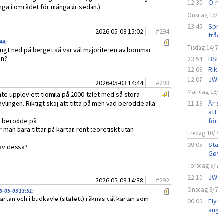
12:30
O-r
inga i området för många år sedan.)
Onsdag 15/
23:45
Spr
2026-05-03 15:02
#
294
trå
:44
:
Tisdag 14/7
ångt ned på berget så var väl majoriteten av bommar
en?
23:54
BSF
22:09
Rik
12:07
JW
2026-05-03 14:44
#
293
Måndag 13
inte upplev ett tiomila på 2000-talet med så stora
vlingen. Riktigt skoj att titta på men vad berodde alla
21:19
Är 
att 
t berodde på.
för
när man bara tittar på kartan rent teoretiskt utan
Fredag 10/
09:05
Sta
 av dessa?
Gø
Torsdag 9/
22:10
JW
2026-05-03 14:38
#
292
Onsdag 8/7
6-05-03 13:51
:
artan och i budkavle (stafett) räknas väl kartan som
00:00
Fly
aug