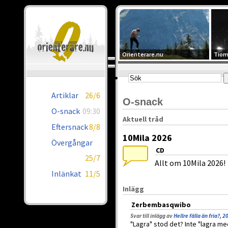
Orienterare.nu
Tiom
Artiklar
26/6
O-snack
O-snack
09:30
Aktuell tråd
Eftersnack
8/8
10Mila 2026
Övergångar
CD
25/7
Allt om 10Mila 2026!
Inlänkat
11/5
Inlägg
Zerbembasqwibo
Svar till inlägg av
Hellre fälla än fria?, 
"Lagra" stod det? Inte "lagra med