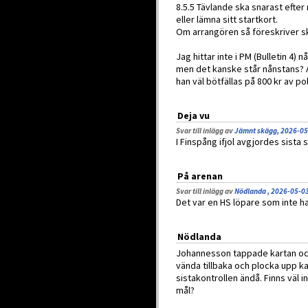
8.5.5 Tävlande ska snarast efte
eller lämna sitt startkort.
Om arrangören så föreskriver sk
Jag hittar inte i PM (Bulletin 4)
men det kanske står nånstans? 
han väl bötfällas på 800 kr av p
Deja vu
Svar till inlägg av
Jämnt skägg, 2026-05
I Finspång ifjol avgjordes sista s
På arenan
Svar till inlägg av
Nödlanda , 2026-05-0
Det var en HS löpare som inte h
Nödlanda
Johannesson tappade kartan och
vända tillbaka och plocka upp kar
sistakontrollen ändå. Finns väl 
mål?