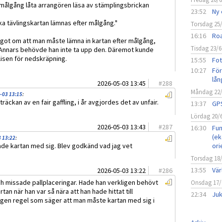
r målgång låta arrangören läsa av stämplingsbrickan
23:52
Ny 
a tävlingskartan lämnas efter målgång."
Torsdag 25
16:16
Roa
 något om att man måste lämna in kartan efter målgång,
Tisdag 23/6
Annars behövde han inte ta upp den. Däremot kunde
olisen för nedskräpning.
15:55
Fot
10:27
För
lån
2026-05-03 13:45
#
288
Måndag 22
-03 13:15
:
träckan av en fair gaffling, i år avgjordes det av unfair.
13:37
GPS
Lördag 20/
2026-05-03 13:43
#
287
16:30
Fun
(ek
3 13:22
:
ade kartan med sig. Blev godkänd vad jag vet
ori
Torsdag 18
13:55
Vär
2026-05-03 13:22
#
286
 missade pallplaceringar. Hade han verkligen behövt
Onsdag 17/
tan när han var så nära att han hade hittat till
22:34
Juk
ingen regel som säger att man måste kartan med sig i