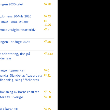
ingen 2030-talet
78
8
domens 10-Mila 2026
43
rrangemangsreklam-
1107
ernativt Digitalt Kartarkiv
2
ingen Borlänge 2029
50
e orientering, tips på
330
dningar
Ringen tygmärken
0
lhandahållandet av "Laserdata
51
laddning, skog" förändras
ovisning av barns resultat
15
tera OL Sverige
18
7
tillgången till
25