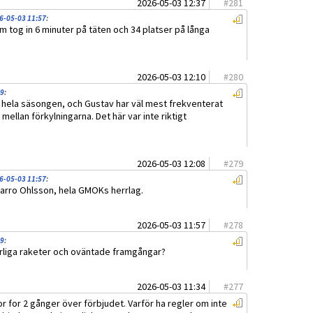
2026-05-03 12:37
#
281
6-05-03 11:57
:
m tog in 6 minuter på täten och 34 platser på långa
2026-05-03 12:10
#
280
29
:
å hela säsongen, och Gustav har väl mest frekventerat
ellan förkylningarna. Det här var inte riktigt
2026-05-03 12:08
#
279
6-05-03 11:57
:
Karro Ohlsson, hela GMOKs herrlag.
2026-05-03 11:57
#
278
29
:
ärliga raketer och oväntade framgångar?
2026-05-03 11:34
#
277
r for 2 gånger över förbjudet. Varför ha regler om inte