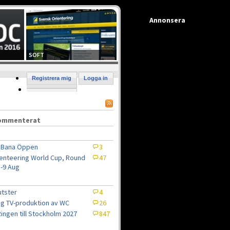
Annonsera
SOFT
Registrera mig
Logga in
kommenterat
 Bana Öppen
3
enteering World Cup, Round
47
5-9 Aug
tster
4
ig TV-produktion av WC
26
ingen till Stockholm 2027
847