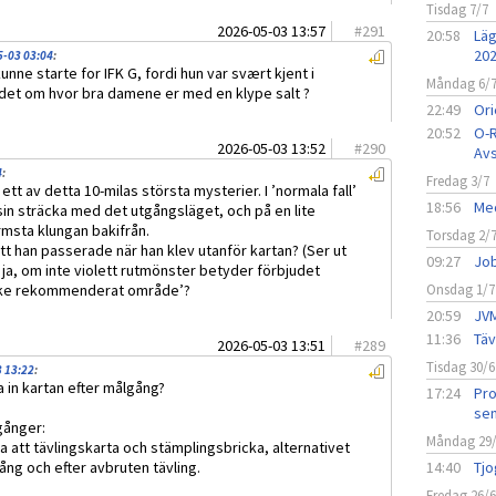
Tisdag 7/7
2026-05-03 13:57
#
291
20:58
Läg
20
5-03 03:04
:
unne starte for IFK G, fordi hun var svært kjent i
Måndag 6/
a det om hvor bra damene er med en klype salt ?
22:49
Ori
20:52
O-R
2026-05-03 13:52
#
290
Avs
4
:
Fredag 3/7
ett av detta 10-milas största mysterier. I ’normala fall’
18:56
Med
sin sträcka med det utgångsläget, och på en lite
rmsta klungan bakifrån.
Torsdag 2/
att han passerade när han klev utanför kartan? (Ser ut
09:27
Job
 ja, om inte violett rutmönster betyder förbjudet
’icke rekommenderat område’?
Onsdag 1/7
20:59
JVM
11:36
Täv
2026-05-03 13:51
#
289
Tisdag 30/6
3 13:22
:
 in kartan efter målgång?
17:24
Pro
sen
gånger:
Måndag 29
a att tävlingskarta och stämplingsbricka, alternativet
ång och efter avbruten tävling.
14:40
Tjo
Fredag 26/