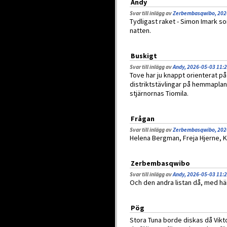
Andy
Svar till inlägg av
Zerbembasqwibo, 202
Tydligast raket - Simon Imark so
natten.
Buskigt
Svar till inlägg av
Andy, 2026-05-03 11:
Tove har ju knappt orienterat p
distriktstävlingar på hemmaplan m
stjärnornas Tiomila.
Frågan
Svar till inlägg av
Zerbembasqwibo, 202
Helena Bergman, Freja Hjerne, 
Zerbembasqwibo
Svar till inlägg av
Andy, 2026-05-03 11:
Och den andra listan då, med h
Pög
Stora Tuna borde diskas då Vikto