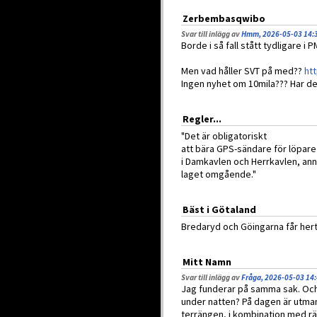
Zerbembasqwibo
Svar till inlägg av
Hmm, 2026-05-03 14:
Borde i så fall stått tydligare i P
Men vad håller SVT på med??
ht
Ingen nyhet om 10mila??? Har d
Regler...
"Det är obligatoriskt
att bära GPS-sändare för löpare 
i Damkavlen och Herrkavlen, ann
laget omgående."
Bäst i Götaland
Bredaryd och Göingarna får hertz
Mitt Namn
Svar till inlägg av
Fråga, 2026-05-03 14
Jag funderar på samma sak. Och t
under natten? På dagen är utma
terrängen, i kombination med rätt