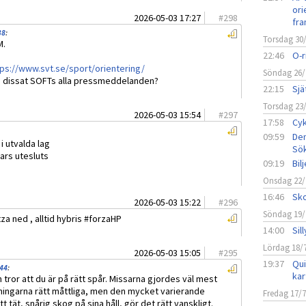
ori
2026-05-03 17:27
#
298
fra
38
:
Torsdag 30
M.
22:46
O-r
tps://www.svt.se/sport/orientering/
Söndag 26/
e dissat SOFTs alla pressmeddelanden?
22:15
Sjä
Torsdag 23
2026-05-03 15:54
#
297
17:58
Cyk
09:59
Den
i utvalda lag
Sö
ars utesluts
09:19
Bil
Onsdag 22/
16:46
Sko
2026-05-03 15:22
#
296
Söndag 19/
a ned , alltid hybris #forzaHP
14:00
Sil
Lördag 18/
2026-05-03 15:05
#
295
19:37
Qui
:44
:
kar
ror att du är på rätt spår. Missarna gjordes väl mest
ningarna rätt måttliga, men den mycket varierande
Fredag 17/
 tät, snårig skog på sina håll, gör det rätt vanskligt.