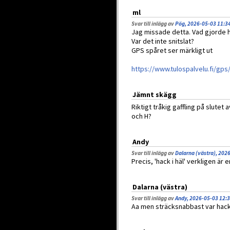
ml
Svar till inlägg av
Pög, 2026-05-03 11:3
Jag missade detta. Vad gjorde 
Var det inte snitslat?
GPS spåret ser märkligt ut
https://www.tulospalvelu.fi/gps
Jämnt skägg
Riktigt tråkig gaffling på slutet 
och H?
Andy
Svar till inlägg av
Dalarna (västra), 202
Precis, 'hack i häl' verkligen är 
Dalarna (västra)
Svar till inlägg av
Andy, 2026-05-03 12:
Aa men sträcksnabbast var hack 