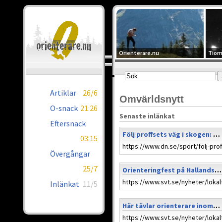
Orienterare.nu
Tiom
Artiklar
26/6
Omvärldsnytt
O-snack
21:26
Senaste inlänkat
Eftersnack
Följ proffsets väg i skogen: ”Man får inte vara rädd för rivsår”
03:15
Övergångar
25/7
Orienteringfest på Hallandspremiären
Inlänkat
11/5
Här tävlar orienterare inomhus i Karlstad: ”Hjärngympa”