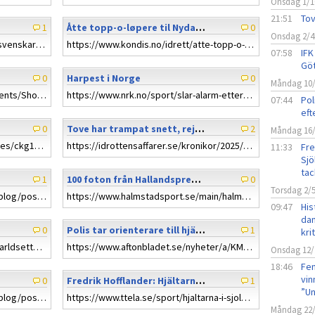
Onsdag 1/1
21:51
Tov
1
Åtte topp-o-løpere til Nydalens SK
0
Onsdag 2/4
https://www.dn.se/sport/manga-svenskar-kan-inte-lasa-en-karta-bra-att-kunna-om-mobilen-dor/
https://www.kondis.no/idrett/atte-topp-o-lopere-styrker-nydalens-sk/1541772
07:58
IFK
Göt
0
Harpest i Norge
0
Måndag 10
https://eventor.orientering.no/Events/Show/21168
https://www.nrk.no/sport/slar-alarm-etter-norgescuplop_-orienteringsmiljoet-hardt-rammet-av-harepest-1.17593177
07:44
Pol
eft
0
Tove har trampat snett, rejält
2
Måndag 16
https://www.bbc.com/news/articles/ckg1y577npzo
https://idrottensaffarer.se/kronikor/2025/04/tove-har-trampat-snett-rejalt
11:33
Fre
Sjö
tac
1
100 foton från Hallandspremiären
0
Torsdag 2/
https://www.orientering.no/next/blog/post/252356/ifk-rakner---nar-kasper-forlater-göteborg!?ispage=true
https://www.halmstadsport.se/main/halmstad/had-ovrigt/hallandspremiaren-bjod-pa-bade-fint-vader-och-fina-deltagare/
09:47
His
dam
0
Polis tar orienterare till hjälp vid eftersök (Aftonbladet)
1
kri
https://laholmstidning.se/sport/varldsettan-tavlar-i-skogarna-i-hjornered/4725
https://www.aftonbladet.se/nyheter/a/KM2Q64/polis-tar-orienterare-till-hjalp-vid-eftersok
Onsdag 12/
18:46
Fem
vin
0
Fredrik Hofflander: Hjältarna i Sjölanda förgyllde min kväll – tack!
1
”Un
https://www.orientering.no/next/blog/post/240204/folg-dramatikken-under-finalen-i-harry-lagerts-nattcup-live!-
https://www.ttela.se/sport/hjaltarna-i-sjolanda-forgyllde-min-kvall-tack.879a078b-4860-463c-94d1-93d6af7dd45b
Måndag 22