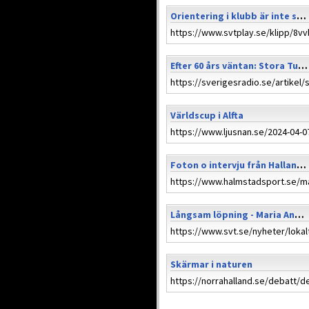
Orientering i klubb är inte som i skolan
Efter 60 års väntan: Stora Tuna vann Tiomila
Världscup i Alfta
Foton o intervju från Hallandspremiären
Långsam löpning - Maria Andersson berättar
Skärmar i naturen