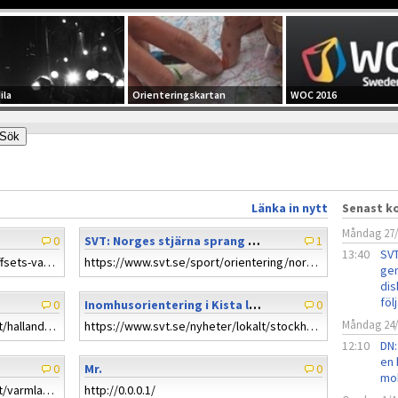
ila
Orienteringskartan
WOC 2016
Länka in nytt
Senast 
Måndag 27
0
SVT: Norges stjärna sprang genom otillåtet område – men diskades inte: ”Regler ska följas”
1
13:40
SVT
https://www.dn.se/sport/folj-proffsets-vag-i-skogen-man-far-inte-vara-radd-for-rivsar/
https://www.svt.se/sport/orientering/norges-stjarna-sprang-genom-otillatet-omrade-men-diskades-inte-regler-ska-foljas
gen
dis
föl
0
Inomhusorientering i Kista lockar tävlande från hela världen
0
Måndag 24
https://www.svt.se/nyheter/lokalt/halland/orienteringsfest-nar-tusentals-lopare-samlades-i-vilsharads-skogar
https://www.svt.se/nyheter/lokalt/stockholm/inomhusorientering-i-kista-lockar-tavlande-fran-hela-varlden
12:10
DN:
en 
0
Mr.
0
mob
https://www.svt.se/nyheter/lokalt/varmland/har-tavlar-orienterare-inomhus-i-karlstad-hjarngympa
http://0.0.0.1/