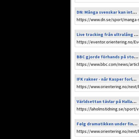
DN: Många svenskar kan inte läsa en karta: ”Bra att kunna om mobilen dör”
Live tracking från ultralång nattorientering i Oslo i kväll (24/10)
BBC gjorde förhands på stora JK Trophy
IFK rakner - når Kasper forlater Göteborg! (1. april i Norge)
Världsettan tävlar på Hallandspremiären
Følg dramatikken under finalen i Harry Lagerts nattcup live!-