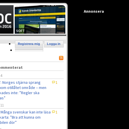
Annonsera
SOFT
Registrera mig
Logga in
kommenterat
/4
: Norges stjärna sprang
1
om otillåtet område – men
kades inte: ”Regler ska
jas”
/11
 Många svenskar kan inte läsa
1
karta: ”Bra att kunna om
ilen dör”