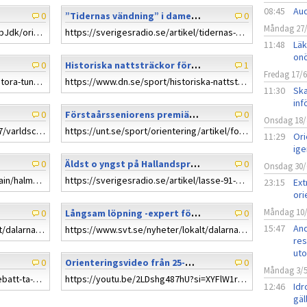
08:45
Aud
0
”Tidernas vändning” i damernas Tiomila: ”Otroligt stort”
0
Måndag 27
https://www.svtplay.se/klipp/8vvbJdk/orientering-i-klubb-ar-inte-som-i-skolan
https://sverigesradio.se/artikel/tidernas-vandning-i-damernas-tiomila
11:48
Läk
on
0
Historiska nattsträckor för damer – men nya formatet får kritik (DN)
1
Fredag 17/
https://sverigesradio.se/artikel/stora-tuna-till-tiomila-seger
https://www.dn.se/sport/historiska-nattstrackor-for-damer-men-nya-formatet-far-kritik/
11:30
Ska
inf
0
Förstaårsseniorens premiärsuccé: "Gjorde inga misstag"
0
Onsdag 18/
https://www.ljusnan.se/2024-04-07/varldscup-i-orientering-till-alfta-kanns-oerhort-spannande/
https://unt.se/sport/orientering/artikel/forstaarsseniorens-premiarsucce-gjorde-inga-misstag/rgx8qnxj
11:29
Ori
ige
0
Äldst o yngst på Hallandspremiären
0
Onsdag 30/
https://www.halmstadsport.se/main/halmstad/had-ovrigt/hallandspremiaren-lockade-ung-som-gammal/
https://sverigesradio.se/artikel/lasse-91-och-elin-7-tavlar-sida-vid-sida?fbclid=iwar0oviqhof9mgvm10b6d6jpckktieajydbw_ptjrwyjj8lfe0zjzmhfnvoe
23:15
Ext
ori
Måndag 10
0
Långsam löpning -expert förklarar
0
15:47
And
https://www.svt.se/nyheter/lokalt/dalarna/darfor-valjer-maria-slow-running-det-mentala-far-en-boost
https://www.svt.se/nyheter/lokalt/dalarna/allt-fler-valjer-att-springa-langsamt-det-har-ar-slow-running
res
ut
0
Orienteringsvideo från 25-manna sträcka 5 2023
0
Måndag 3/
https://norrahalland.se/debatt/debatt-ta-hand-om-skarmar-efter-orientering/37750
https://youtu.be/2LDshg487hU?si=XYFlW1r56lxZrYEa
12:46
Idr
gäl