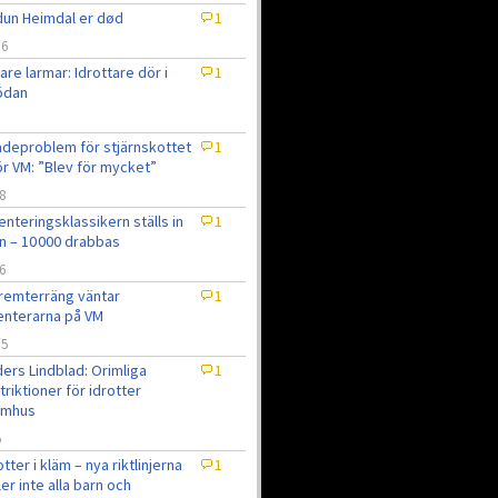
un Heimdal er død
1
/6
are larmar: Idrottare dör i
1
ödan
6
deproblem för stjärnskottet
1
ör VM: ”Blev för mycket”
8
enteringsklassikern ställs in
1
n – 10 000 drabbas
6
remterräng väntar
1
enterarna på VM
/5
ers Lindblad: Orimliga
1
triktioner för idrotter
omhus
5
otter i kläm – nya riktlinjerna
1
ler inte alla barn och