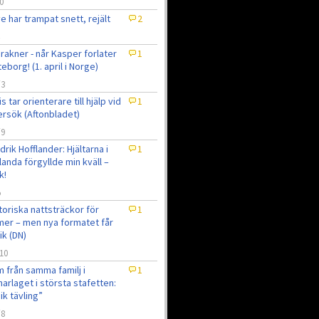
0
e har trampat snett, rejält
2
 rakner - når Kasper forlater
1
eborg! (1. april i Norge)
/3
is tar orienterare till hjälp vid
1
ersök (Aftonbladet)
/9
drik Hofflander: Hjältarna i
1
landa förgyllde min kväll –
k!
5
toriska nattsträckor för
1
er – men nya formatet får
tik (DN)
10
 från samma familj i
1
narlaget i största stafetten:
ik tävling”
/8