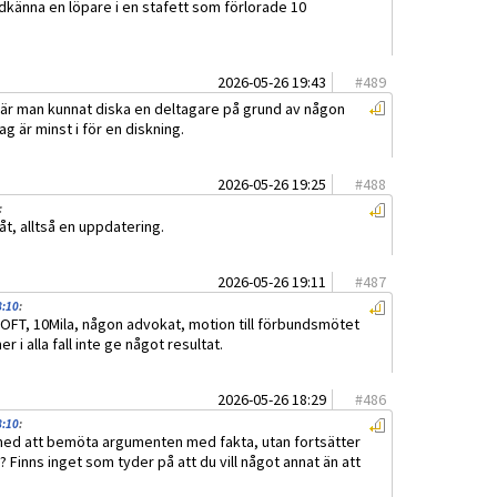
odkänna en löpare i en stafett som förlorade 10
2026-05-26 19:43
#
489
om där man kunnat diska en deltagare på grund av någon
ag är minst i för en diskning.
2026-05-26 19:25
#
488
:
t, alltså en uppdatering.
2026-05-26 19:11
#
487
8:10
:
SOFT, 10Mila, någon advokat, motion till förbundsmötet
 i alla fall inte ge något resultat.
2026-05-26 18:29
#
486
8:10
:
 med att bemöta argumenten med fakta, utan fortsätter
 Finns inget som tyder på att du vill något annat än att