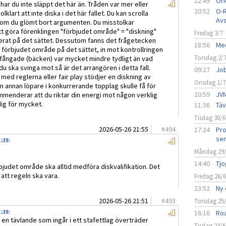
22:49
Ori
ar du inte släppt det här än. Tråden var mer eller
20:52
O-R
klart att inte diska i det här fallet. Du kan scrolla
Avs
r om du glömt bort argumenten. Du misstolkar
t göra förenklingen "förbjudet område" = "diskning"
Fredag 3/7
lerat på det sättet. Dessutom fanns det frågetecken
18:56
Med
t förbjudet område på det sättet, in mot kontrollringen
Torsdag 2/
pfångade (bäcken) var mycket mindre tydligt än vad
u ska svinga mot så är det arrangören i detta fall.
09:27
Job
med reglerna eller fair play stödjer en diskning av
Onsdag 1/7
gon annan löpare i konkurrerande topplag skulle få för
20:59
JVM
mmenderar att du riktar din energi mot någon verklig
dig för mycket.
11:36
Täv
Tisdag 30/6
2026-05-26 21:55
#
494
17:24
Pro
sen
1:39
:
Måndag 29
14:40
Tjo
rbjudet område ska alltid medföra diskvalifikation. Det
 att regeln ska vara.
Fredag 26/
23:52
Ny 
2026-05-26 21:51
#
493
Torsdag 25
1:39
:
16:16
Roa
 en tävlande som ingår i ett stafettlag överträder
Tisdag 23/6