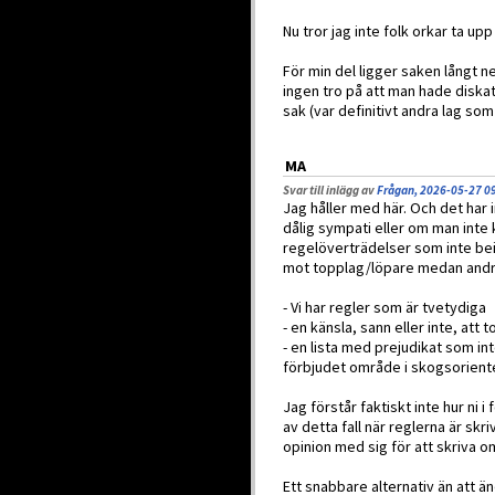
Nu tror jag inte folk orkar ta upp
För min del ligger saken långt n
ingen tro på att man hade diska
sak (var definitivt andra lag som
MA
Svar till inlägg av
Frågan, 2026-05-27 0
Jag håller med här. Och det har 
dålig sympati eller om man inte 
regelöverträdelser som inte beivr
mot topplag/löpare medan andra
- Vi har regler som är tvetydiga
- en känsla, sann eller inte, at
- en lista med prejudikat som int
förbjudet område i skogsorient
Jag förstår faktiskt inte hur ni 
av detta fall när reglerna är skri
opinion med sig för att skriva o
Ett snabbare alternativ än att än