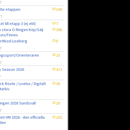
7
tte etappen
166
/7
el till etapp 3 (ej elit)
7
 stora O-Ringen Köp/Sälj
368
kes/Finnes
jettkod Liseberg
0
7
gssport/Orienteraren
23
7
ly Season 2026
313
7
ck Route / Livelox / Digitalt
38
tarkiv
7
ingen 2028 Sundsvall
20
7
int-VM 2026 - den officiella
202
den