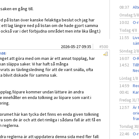
08:37
Alt
 saken en gång till.
Onsdag 5/8
ed på listan över kanske felaktiga beslut och jag har
10:02
O-r
t ett lag längre ned på listan om de hade gjort samma
Tisdag 4/8
 också var i det förbjudna området men inte lika långt.)
11:55
Liv
sän
2026-05-27 09:35
#
500
Söndag 2/8
9:08
:
inget att göra med om man är ett annat topplag, har
16:07
O-
kan släppa saker. Vi har haft så många
14:52
Til
ats av tävlingsledning för att de varit snälla, ofta
Ned
 blivit diskade för samma sak.
Lördag 1/8
14:59
Red
t topplag/löpare kommer undan lättare än andra
00:41
Kar
e innehåller en enda tolkning av löpare som varit i
Fredag 31/
ering.
12:57
Är 
ori
i forumet här kan tycka det finns en enda given tolkning
fra
va som de är och att det rimliga i sådana fall är att få en
m reglerna.
Torsdag 30
22:46
O-r
dra reglerna är att uppdatera denna sida med fler fall: