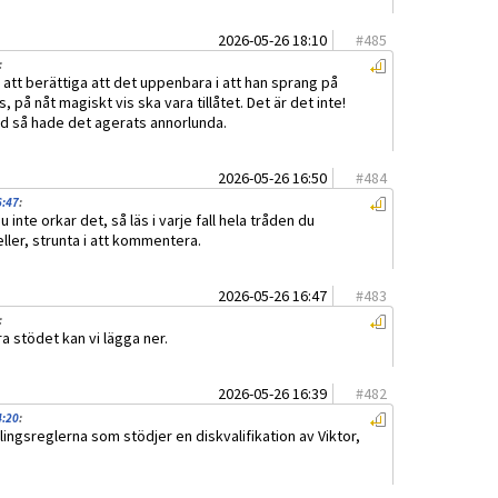
2026-05-26 18:10
#
485
:
k att berättiga att det uppenbara i att han sprang på
på nåt magiskt vis ska vara tillåtet. Det är det inte!
d så hade det agerats annorlunda.
2026-05-26 16:50
#
484
6:47
:
inte orkar det, så läs i varje fall hela tråden du
eller, strunta i att kommentera.
2026-05-26 16:47
#
483
:
a stödet kan vi lägga ner.
2026-05-26 16:39
#
482
4:20
:
lingsreglerna som stödjer en diskvalifikation av Viktor,