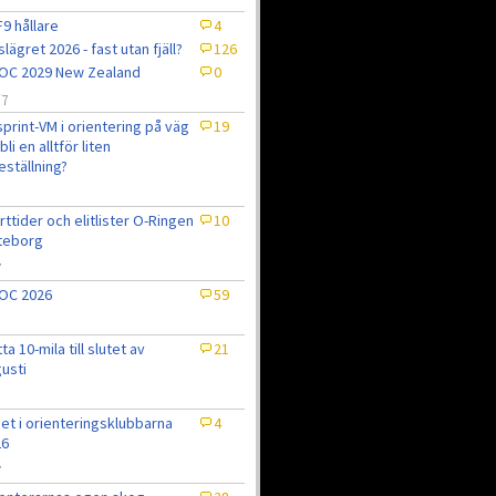
9 hållare
4
slägret 2026 - fast utan fjäll?
126
OC 2029 New Zealand
0
/7
sprint-VM i orientering på väg
19
bli en alltför liten
eställning?
7
rttider och elitlister O-Ringen
10
teborg
7
OC 2026
59
tta 10-mila till slutet av
21
usti
et i orienteringsklubbarna
4
26
7