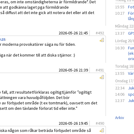
iceras, om inte omständigheterna är förmildrande". Det
15:55
Fot
en att godkänna laget pga förmildrande
å diffust att det inte gick att notera det eller att det
10:27
För
lån
Måndag 22
2026-05-26 21:45
#
492
13:37
GPS
9:25
:
Lördag 20/
kar moderna provokatörer säga nu för tiden.
16:30
Fun
(ek
ga när det kommer till att diska stjärnor. :)
ori
Torsdag 18
2026-05-26 21:39
#
491
13:55
Vär
Onsdag 17/
22:34
Juk
re fall, att resultatetförklaras ogiltigt(jämför ”ogiltigt
14:06
spo
rtsättningen vara huvudpåföljden. Det bör
12:37
Juk
e av förbjudet område (t ex tomtmark), oavsett om det
sett om den tävlande förlorat tid eller inte.”
Arkiv
2026-05-26 19:45
#
490
a diska någon som råkar beträda förbjudet område så