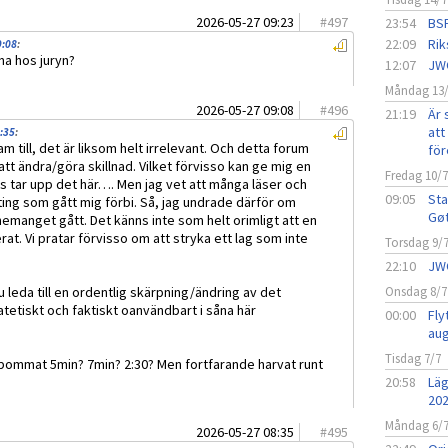
2026-05-27 09:23
#
497
23:54
BSF
22:09
Rik
9:08
:
na hos juryn?
12:07
JW
Måndag 13
2026-05-27 09:08
#
496
21:19
Är 
att 
:35
:
m till, det är liksom helt irrelevant. Och detta forum
för
att ändra/göra skillnad. Vilket förvisso kan ge mig en
Fredag 10/
ns tar upp det här…. Men jag vet att många läser och
09:05
Sta
ting som gått mig förbi. Så, jag undrade därför om
Gø
emanget gått. Det känns inte som helt orimligt att en
at. Vi pratar förvisso om att stryka ett lag som inte
Torsdag 9/
22:10
JW
 leda till en ordentlig skärpning/ändring av det
Onsdag 8/7
atetiskt och faktiskt oanvändbart i såna här
00:00
Fly
aug
Tisdag 7/7
 bommat 5min? 7min? 2:30? Men fortfarande harvat runt
20:58
Läg
20
Måndag 6/
2026-05-27 08:35
#
495