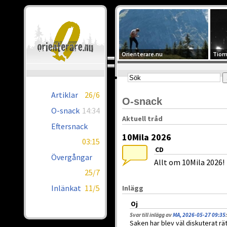
Orienterare.nu
Tiom
Artiklar
26/6
O-snack
O-snack
14:34
Aktuell tråd
Eftersnack
10Mila 2026
03:15
CD
Övergångar
Allt om 10Mila 2026!
25/7
Inlänkat
11/5
Inlägg
Oj
Svar till inlägg av
MA, 2026-05-27 09:35
:
Saken har blev väl diskuterat rät