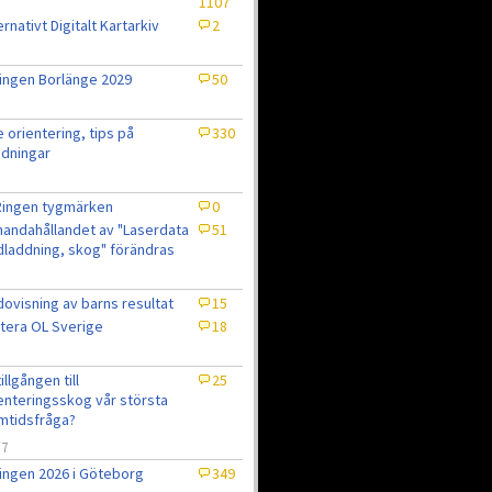
1107
ernativt Digitalt Kartarkiv
2
ingen Borlänge 2029
50
e orientering, tips på
330
dningar
Ringen tygmärken
0
lhandahållandet av "Laserdata
51
laddning, skog" förändras
ovisning av barns resultat
15
tera OL Sverige
18
7
tillgången till
25
enteringsskog vår största
mtidsfråga?
/7
ingen 2026 i Göteborg
349