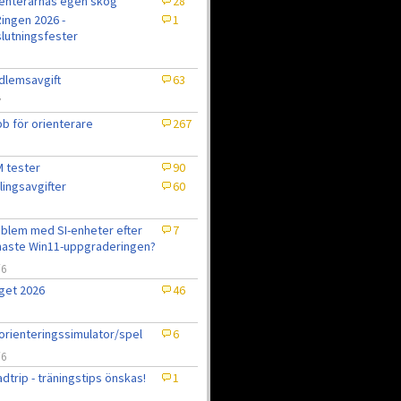
enterarnas egen skog
28
ingen 2026 -
1
lutningsfester
lemsavgift
63
7
b för orienterare
267
 tester
90
lingsavgifter
60
blem med SI-enheter efter
7
aste Win11-uppgraderingen?
/6
get 2026
46
6
orienteringssimulator/spel
6
/6
dtrip - träningstips önskas!
1