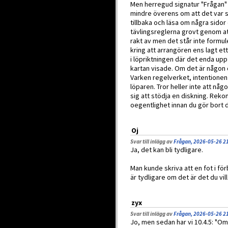
Men herregud signatur "Frågan" h
mindre överens om att det var sol
tillbaka och läsa om några sido
tävlingsreglerna grovt genom at
rakt av men det står inte formu
kring att arrangören ens lagt et
i löpriktningen där det enda up
kartan visade. Om det är någon d
Varken regelverket, intentionen 
löparen. Tror heller inte att nå
sig att stödja en diskning. Reko
oegentlighet innan du gör bort 
Oj
Svar till inlägg av
Frågan, 2026-05-26 2
Ja, det kan bli tydligare.
Man kunde skriva att en fot i fö
är tydligare om det är det du vill
zyx
Svar till inlägg av
Frågan, 2026-05-26 2
Jo, men sedan har vi 10.4.5: "Om