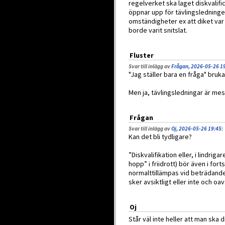
regelverket ska laget diskvalif
öppnar upp för tävlingsledning
omständigheter ex att diket var s
borde varit snitslat.
Fluster
Svar till inlägg av
Frågan, 2026-05-26 1
"Jag ställer bara en fråga" bru
Men ja, tävlingsledningar är mesi
Frågan
Svar till inlägg av
Oj, 2026-05-26 19:45
:
Kan det bli tydligare?
”Diskvalifikation eller, i lindriga
hopp” i friidrott) bör även i fo
normalttillämpas vid beträdand
sker avsiktligt eller inte och oav
Oj
Står väl inte heller att man sk