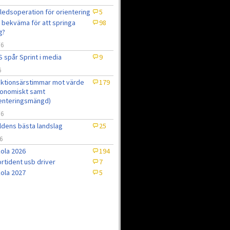
ledsoperation för orientering
5
 bekväma för att springa
98
g?
/6
 spår Sprint i media
9
6
ktionsärstimmar mot värde
179
onomiskt samt
enteringsmängd)
/6
ldens bästa landslag
25
6
ola 2026
194
rtident usb driver
7
ola 2027
5