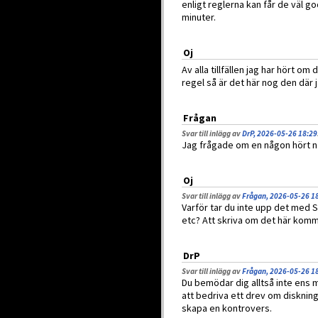
enligt reglerna kan får de väl g
minuter.
Oj
Av alla tillfällen jag har hört 
regel så är det här nog den där j
Frågan
Svar till inlägg av
DrP, 2026-05-26 18:29
Jag frågade om en någon hört nå
Oj
Svar till inlägg av
Frågan, 2026-05-26 1
Varför tar du inte upp det med 
etc? Att skriva om det här kommer
DrP
Svar till inlägg av
Frågan, 2026-05-26 1
Du bemödar dig alltså inte ens
att bedriva ett drev om diskning?
skapa en kontrovers.