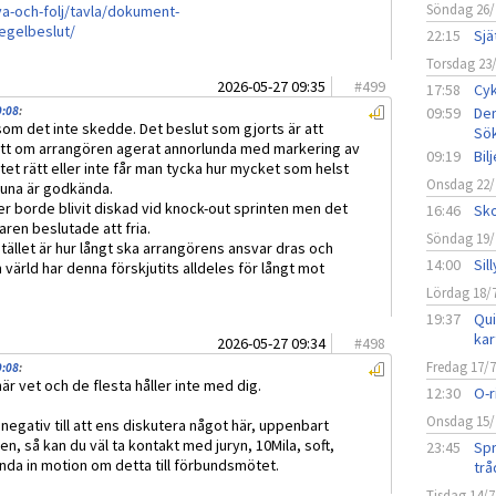
Söndag 26/
va-och-folj/tavla/dokument-
egelbeslut/
22:15
Sjä
Torsdag 23
2026-05-27 09:35
#
499
17:58
Cyk
9:08
:
09:59
Den
rsom det inte skedde. Det beslut som gjorts är att
Sö
kett om arrangören agerat annorlunda med markering av
09:19
Bil
et rätt eller inte får man tycka hur mycket som helst
Onsdag 22/
tuna är godkända.
er borde blivit diskad vid knock-out sprinten men det
16:46
Sko
aren beslutade att fria.
Söndag 19/
tället är hur långt ska arrangörens ansvar dras och
14:00
Sil
n värld har denna förskjutits alldeles för långt mot
Lördag 18/
19:37
Qui
kar
2026-05-27 09:34
#
498
Fredag 17/
9:08
:
här vet och de flesta håller inte med dig.
12:30
O-r
Onsdag 15/
 negativ till att ens diskutera något här, uppenbart
nen, så kan du väl ta kontakt med juryn, 10Mila, soft,
23:45
Spr
nda in motion om detta till förbundsmötet.
trå
Tisdag 14/7