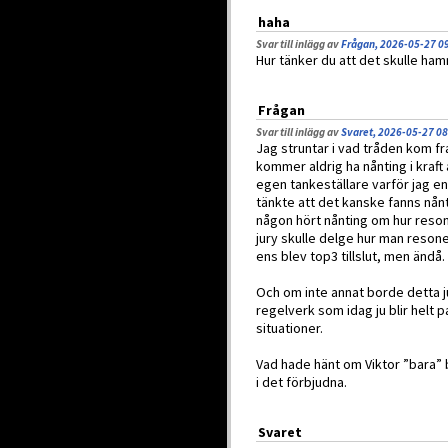
haha
Svar till inlägg av
Frågan, 2026-05-27 0
Hur tänker du att det skulle ham
Frågan
Svar till inlägg av
Svaret, 2026-05-27 08
Jag struntar i vad tråden kom fra
kommer aldrig ha nånting i kraft 
egen tankeställare varför jag e
tänkte att det kanske fanns nån
någon hört nånting om hur reson
jury skulle delge hur man resoner
ens blev top3 tillslut, men ändå.
Och om inte annat borde detta ju
regelverk som idag ju blir helt p
situationer.
Vad hade hänt om Viktor ”bara”
i det förbjudna.
Svaret