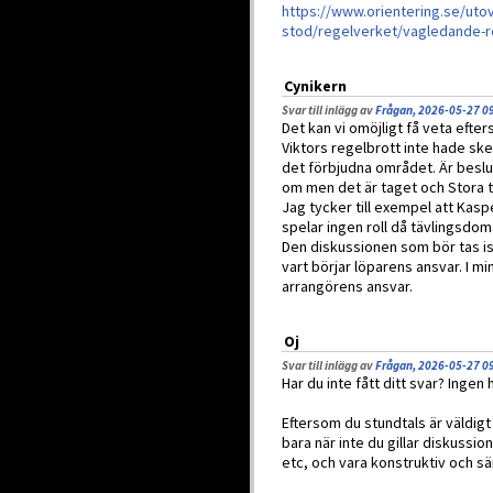
https://www.orientering.se/uto
stod/regelverket/vagledande-r
Cynikern
Svar till inlägg av
Frågan, 2026-05-27 0
Det kan vi omöjligt få veta efte
Viktors regelbrott inte hade s
det förbjudna området. Är beslut
om men det är taget och Stora 
Jag tycker till exempel att Kasp
spelar ingen roll då tävlingsdom
Den diskussionen som bör tas is
vart börjar löparens ansvar. I mi
arrangörens ansvar.
Oj
Svar till inlägg av
Frågan, 2026-05-27 0
Har du inte fått ditt svar? Ingen 
Eftersom du stundtals är väldigt
bara när inte du gillar diskussio
etc, och vara konstruktiv och sä