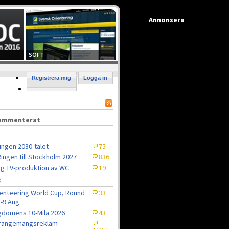
Annonsera
SOFT
Registrera mig
Logga in
kommenterat
ingen 2030-talet
75
ingen till Stockholm 2027
836
ig TV-produktion av WC
19
8
enteering World Cup, Round
33
5-9 Aug
domens 10-Mila 2026
43
rrangemangsreklam-