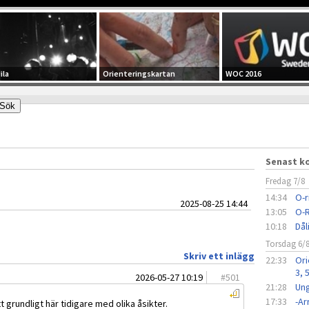
ila
Orienteringskartan
WOC 2016
Senast 
Fredag 7/8
14:34
O-r
2025-08-25 14:44
13:05
O-R
10:18
Dål
Torsdag 6/
Skriv ett inlägg
22:33
Ori
3, 
2026-05-27 10:19
#
501
21:28
Ung
17:33
-A
t grundligt här tidigare med olika åsikter.