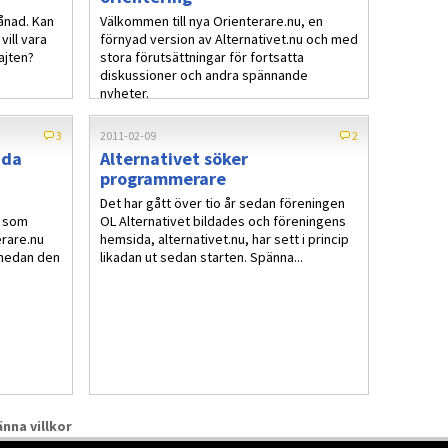
ånad. Kan
Välkommen till nya Orienterare.nu, en
ill vara
förnyad version av Alternativet.nu och med
ajten?
stora förutsättningar för fortsatta
diskussioner och andra spännande
nyheter.
3
2011-02-09
2
ida
Alternativet söker
programmerare
Det har gått över tio år sedan föreningen
g som
OL Alternativet bildades och föreningens
erare.nu
hemsida, alternativet.nu, har sett i princip
 nedan den
likadan ut sedan starten. Spänna...
nna villkor