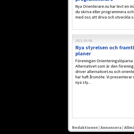
Nya Orienterare.nu har levt en m
du skriva eller programmera och v
med oss att driva och utveckla s
2011-03-06
Nya styrelsen och framt
planer
Föreningen Orienteringslöparna
Alternativet som är den förenin
driver alternativet.nu och orient
har haft årsmöte. Vi presenterar
nya sty...
Redaktionen
|
Annonsera
|
Allmä