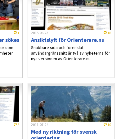
1
2015-06-23
18
er sökes
Ansiktslyft för Orienterare.nu
gor som
Snabbare sida och förenklat
samheten.
användargränssnitt är två av nyheterna för
nya versionen av Orienterare.nu.
2
2011-07-24
10
Med ny riktning för svensk
orientering