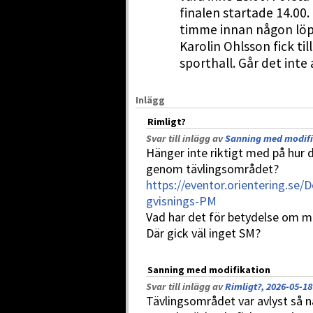
finalen startade 14.00
timme innan någon löpa
Karolin Ohlsson fick ti
sporthall. Går det inte 
Inlägg
Rimligt?
Svar till inlägg av
Sanning med modifik
Hänger inte riktigt med på hur 
genom tävlingsområdet?
https://eventor.orientering.se
gvisnings-PM
Vad har det för betydelse om ma
Där gick väl inget SM?
Sanning med modifikation
Svar till inlägg av
Rimligt?, 2026-05-18
Tävlingsområdet var avlyst så n