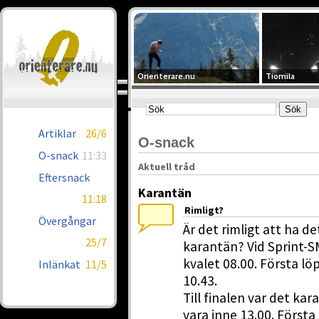
Orienterare.nu
Tiomila
Artiklar
26/6
O-snack
O-snack
11:33
Aktuell tråd
Eftersnack
Karantän
11:18
Rimligt?
Övergångar
Är det rimligt att ha d
25/7
karantän? Vid Sprint-S
kvalet 08.00. Första lö
Inlänkat
11/5
10.43.
Till finalen var det ka
vara inne 13.00. Första 