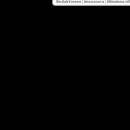
Redaktionen
|
Annonsera
|
Allmänna vil