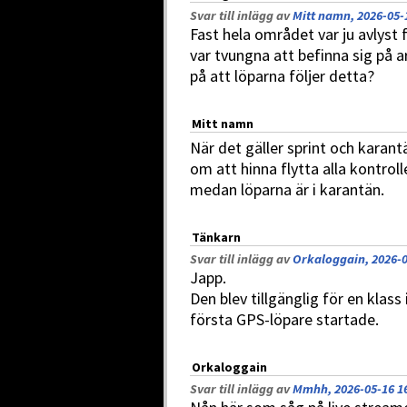
Svar till inlägg av
Mitt namn, 2026-05-
Fast hela området var ju avlyst 
var tvungna att befinna sig på 
på att löparna följer detta?
Mitt namn
När det gäller sprint och karant
om att hinna flytta alla kontroll
medan löparna är i karantän.
Tänkarn
Svar till inlägg av
Orkaloggain, 2026-0
Japp.
Den blev tillgänglig för en klas
första GPS-löpare startade.
Orkaloggain
Svar till inlägg av
Mmhh, 2026-05-16 1