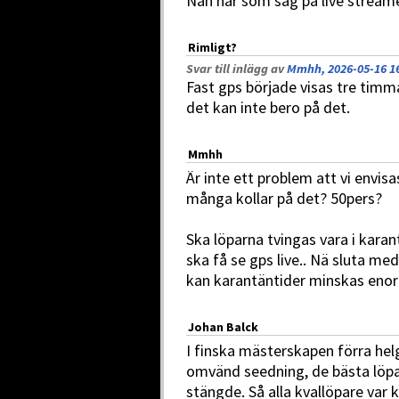
Nån här som såg på live stream
Rimligt?
Svar till inlägg av
Mmhh, 2026-05-16 1
Fast gps började visas tre timm
det kan inte bero på det.
Mmhh
Är inte ett problem att vi envis
många kollar på det? 50pers?
Ska löparna tvingas vara i karan
ska få se gps live.. Nä sluta me
kan karantäntider minskas eno
Johan Balck
I finska mästerskapen förra helge
omvänd seedning, de bästa löpa
stängde. Så alla kvallöpare var k