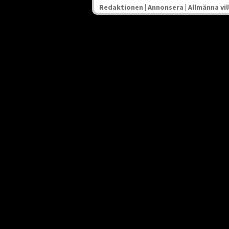
Redaktionen
|
Annonsera
|
Allmänna vil