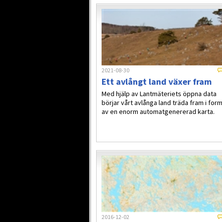
2021-08-30
Ett avlångt land växer fram
Med hjälp av Lantmäteriets öppna data
börjar vårt avlånga land träda fram i for
av en enorm automatgenererad karta.
2016-12-02