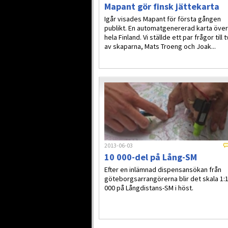
Mapant gör finsk jättekarta
Igår visades Mapant för första gången
publikt. En automatgenererad karta över
hela Finland. Vi ställde ett par frågor till 
av skaparna, Mats Troeng och Joak...
2013-06-03
10 000-del på Lång-SM
Efter en inlämnad dispensansökan från
göteborgsarrangörerna blir det skala 1:
000 på Långdistans-SM i höst.