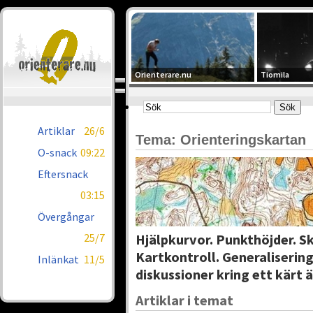
Orienterare.nu
Tiomila
Artiklar
26/6
Tema: Orienteringskartan
O-snack
09:22
Eftersnack
03:15
Övergångar
25/7
Hjälpkurvor. Punkthöjder. S
Kartkontroll. Generalisering
Inlänkat
11/5
diskussioner kring ett kärt 
Artiklar i temat