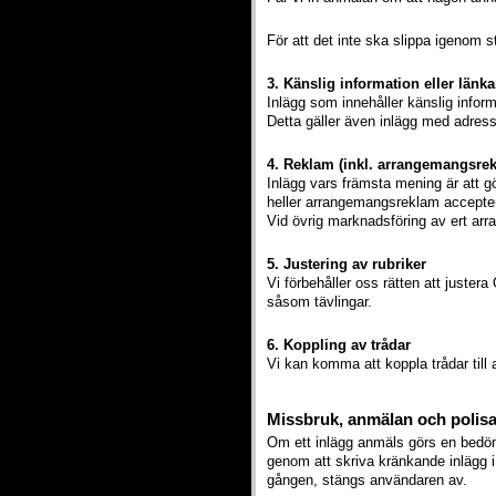
För att det inte ska slippa igenom
3. Känslig information eller länkar
Inlägg som innehåller känslig inform
Detta gäller även inlägg med adresse
4. Reklam (inkl. arrangemangsre
Inlägg vars främsta mening är att gö
heller arrangemangsreklam accepteras
Vid övrig marknadsföring av ert ar
5. Justering av rubriker
Vi förbehåller oss rätten att juste
såsom tävlingar.
6. Koppling av trådar
Vi kan komma att koppla trådar till a
Missbruk, anmälan och polis
Om ett inlägg anmäls görs en bedö
genom att skriva kränkande inlägg i 
gången, stängs användaren av.