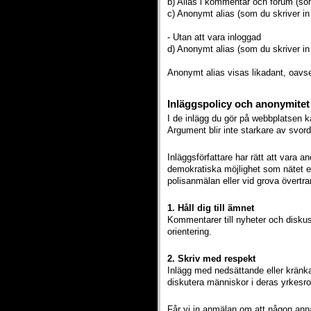
b) Alias i kommentar och forum (so
c) Anonymt alias (som du skriver in 
- Utan att vara inloggad
d) Anonymt alias (som du skriver in 
Anonymt alias visas likadant, oavset
Inläggspolicy och anonymitet
I de inlägg du gör på webbplatsen ka
Argument blir inte starkare av svord
Inläggsförfattare har rätt att vara
demokratiska möjlighet som nätet er
polisanmälan eller vid grova övertr
1. Håll dig till ämnet
Kommentarer till nyheter och diskus
orientering.
2. Skriv med respekt
Inlägg med nedsättande eller kränka
diskutera människor i deras yrkesro
Får vi in anmälan om att någon anna