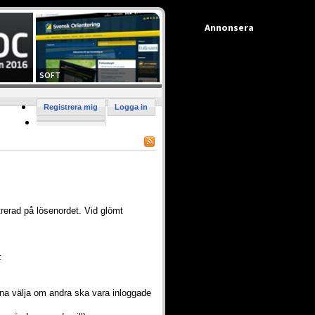
Annonsera
SOFT
Registrera mig
Logga in
trerad på lösenordet. Vid glömt
e:
nna välja om andra ska vara inloggade