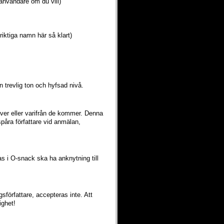
användare om du vill)
riktiga namn här så klart)
n trevlig ton och hyfsad nivå.
iver eller varifrån de kommer. Denna
påra författare vid anmälan,
as i O-snack ska ha anknytning till
författare, accepteras inte. Att
ighet!