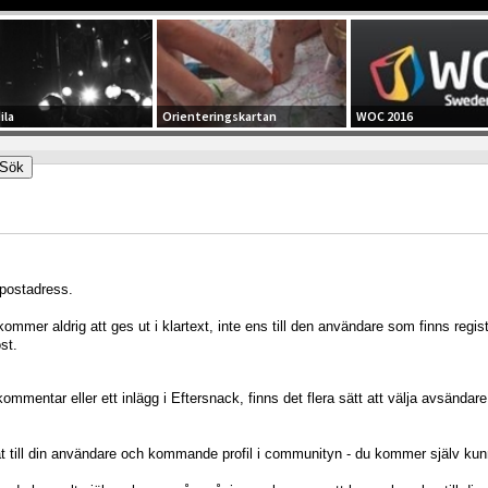
ila
Orienteringskartan
WOC 2016
postadress.
mmer aldrig att ges ut i klartext, inte ens till den användare som finns regis
st.
kommentar eller ett inlägg i Eftersnack, finns det flera sätt att välja avsändar
at till din användare och kommande profil i communityn - du kommer själv ku