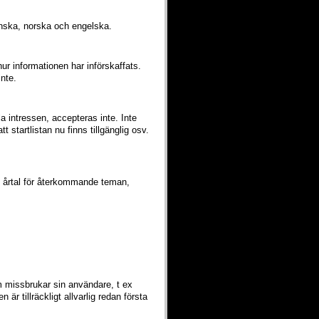
anska, norska och engelska.
ur informationen har införskaffats.
inte.
la intressen, accepteras inte. Inte
startlistan nu finns tillgänglig osv.
av årtal för återkommande teman,
 missbrukar sin användare, t ex
r tillräckligt allvarlig redan första