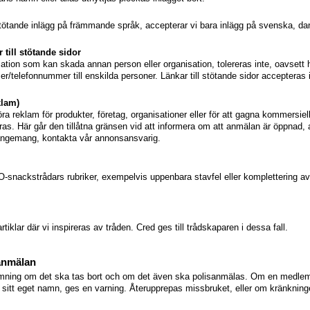
 stötande inlägg på främmande språk, accepterar vi bara inlägg på svenska, d
 till stötande sidor
ation som kan skada annan person eller organisation, tolereras inte, oavsett h
r/telefonnummer till enskilda personer. Länkar till stötande sidor accepteras 
klam)
ra reklam för produkter, företag, organisationer eller för att gagna kommersiel
. Här går den tillåtna gränsen vid att informera om att anmälan är öppnad, att 
rangemang, kontakta vår annonsansvarig.
ra O-snackstrådars rubriker, exempelvis uppenbara stavfel eller komplettering 
rtiklar där vi inspireras av tråden. Cred ges till trådskaparen i dessa fall.
anmälan
mning om det ska tas bort och om det även ska polisanmälas. Om en medlem
sitt eget namn, ges en varning. Återupprepas missbruket, eller om kränkningen ä