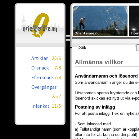
Orienterare.nu
Tiom
Artiklar
26/6
Allmänna villkor
O-snack
7/8
Användarnamn och lösenord
Eftersnack
7/8
Som användarnamn anger du din e-
Övergångar
Lösenorden sparas krypterade och ko
25/7
lösenord skickas ett nytt ut via e-po
Inlänkat
11/5
Postning av inlägg
För att posta inlägg, t ex en nyhets
- Som inloggad med
a) Fullständigt namn (som är koppl
eller inte för att kunna se din profil)