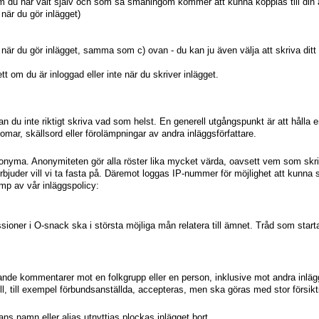
m du har valt själv och som så småningom kommer att kunna kopplas till din 
när du gör inlägget)
när du gör inlägget, samma som c) ovan - du kan ju även välja att skriva ditt 
t om du är inloggad eller inte när du skriver inlägget.
n du inte riktigt skriva vad som helst. En generell utgångspunkt är att hålla e
omar, skällsord eller förolämpningar av andra inläggsförfattare.
 anonyma. Anonymiteten gör alla röster lika mycket värda, oavsett vem som skr
bjuder vill vi ta fasta på. Däremot loggas IP-nummer för möjlighet att kunna s
amp av vår inläggspolicy:
sioner i O-snack ska i största möjliga mån relatera till ämnet. Tråd som start
nde kommentarer mot en folkgrupp eller en person, inklusive mot andra inläggs
ll, till exempel förbundsanställda, accepteras, men ska göras med stor försikt
ns namn eller alias utnyttjas plockas inlägget bort.