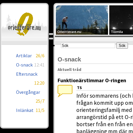
Orienterare.nu
Tiomila
Artiklar
26/6
O-snack
O-snack
12:41
Aktuell tråd
Eftersnack
Funktionärstimmar O-ringen
12:20
TS
Övergångar
Inför sommarens (och 
25/7
frågan kommit upp om 
orienteringsfamilj med
Inlänkat
11/5
arrangörstid på ett O
bortser från en från e
banläggning mm där ma