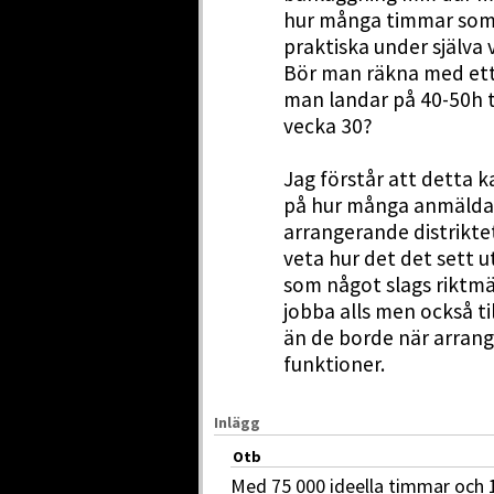
hur många timmar som h
praktiska under själva 
Bör man räkna med ett 
man landar på 40-50h t
vecka 30?
Jag förstår att detta ka
på hur många anmälda a
arrangerande distrikte
veta hur det det sett u
som något slags riktmär
jobba alls men också t
än de borde när arrangö
funktioner.
Inlägg
Otb
Med 75 000 ideella timmar och 15