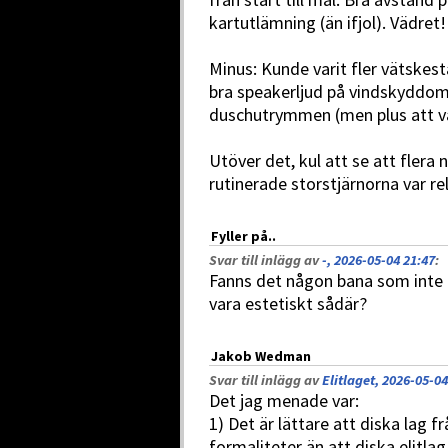
kartutlämning (än ifjol). Vädret!
Minus: Kunde varit fler vätskes
bra speakerljud på vindskyddom
duschutrymmen (men plus att v
Utöver det, kul att se att flera 
rutinerade storstjärnorna var rela
Fyller på..
Svar till inlägg av
-, 2026-05-04 21:47
:
Fanns det någon bana som inte h
vara estetiskt sådär?
Jakob Wedman
Svar till inlägg av
Elitlaget, 2026-05-04
Det jag menade var:
1) Det är lättare att diska lag 
formaliteter än att diska elitlag