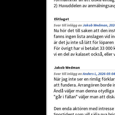
2) Huvuddelen av anmälningsavgi
Elitlaget
Svar till inlägg av
Jakob Wedman, 2026
Nu hör det till saken att den ins
fanns ingen lista anslagen vid 
är det ju inte så lätt för löpare
För övrigt har vi betalat 33 000 
vi en del av kalaset också, elle
Jakob Wedman
Svar till inlägg av
Anders L, 2026-05-04
När jag inte ser en rimlig förkla
att fundera. Arrangören borde in
Ändå väljer man denna otydliga 
"går i fällan" väljer man att disk
Den enda aktören med intresse 
Sportident som vill sälja nya bri