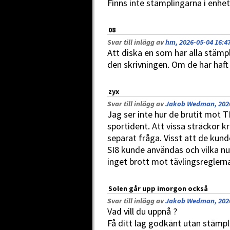
Finns inte stämplingarna i enhet
08
Svar till inlägg av
hm, 2026-05-04 16:4
Att diska en som har alla stämpl
den skrivningen. Om de har haft 
zyx
Svar till inlägg av
Jakob Wedman, 2026
Jag ser inte hur de brutit mot 
sportident. Att vissa sträckor kr
separat fråga. Visst att de kunde
SI8 kunde användas och vilka 
inget brott mot tävlingsreglern
Solen går upp imorgon också
Svar till inlägg av
Jakob Wedman, 2026
Vad vill du uppnå ?
Få ditt lag godkänt utan stämpli