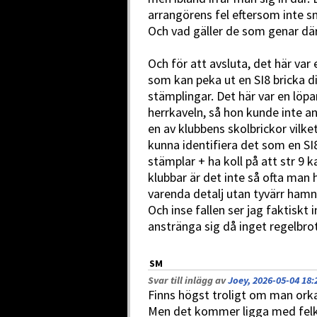
arrangörens fel eftersom inte sni
Och vad gäller de som genar dä
Och för att avsluta, det här var
som kan peka ut en SI8 bricka di
stämplingar. Det här var en lö
herrkaveln, så hon kunde inte a
en av klubbens skolbrickor vilke
kunna identifiera det som en SI
stämplar + ha koll på att str 9 k
klubbar är det inte så ofta man 
varenda detalj utan tyvärr hamn
Och inse fallen ser jag faktiskt
anstränga sig då inget regelbrot
SM
Svar till inlägg av
Joey, 2026-05-04 18:
Finns högst troligt om man orka
Men det kommer ligga med felko