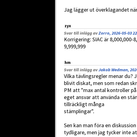
Jag lägger ut överklagandet när 
zyx
Svar till inlägg av
Zorro, 2026-05-03 22
Korrigering: SIAC är 8,000,000-8
9,999,999
hm
Svar till inlägg av
Jakob Wedman, 2026
Vilka tävlingsregler menar du? J
blivit diskat, men som redan skr
PM att "max antal kontroller på 
eget ansvar att använda en stä
tillräckligt många
stämplingar".
Sen kan man föra en diskussio
tydligare, men jag tycker inte a