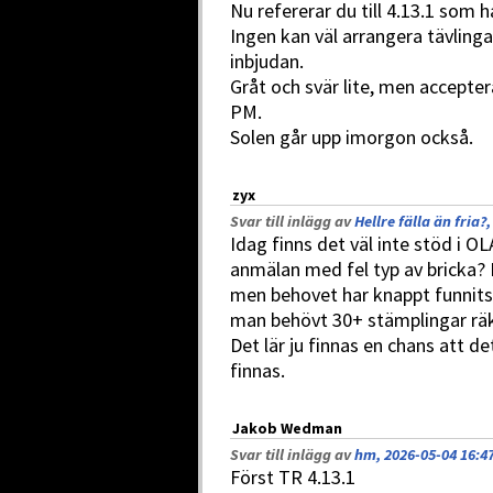
Nu refererar du till 4.13.1 som 
Ingen kan väl arrangera tävlinga
inbjudan.
Gråt och svär lite, men accepter
PM.
Solen går upp imorgon också.
zyx
Svar till inlägg av
Hellre fälla än fria?
Idag finns det väl inte stöd i OL
anmälan med fel typ av bricka? 
men behovet har knappt funnits.
man behövt 30+ stämplingar räkn
Det lär ju finnas en chans att de
finnas.
Jakob Wedman
Svar till inlägg av
hm, 2026-05-04 16:4
Först TR 4.13.1