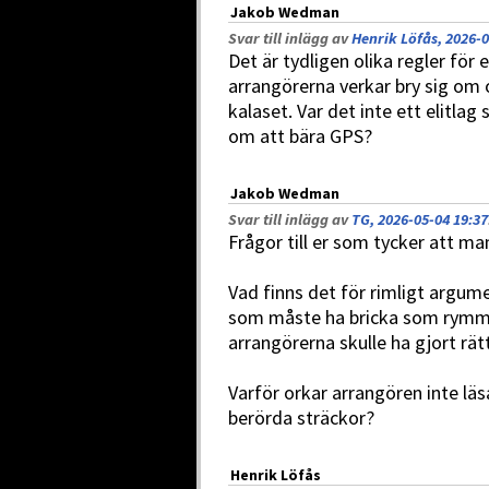
Jakob Wedman
Svar till inlägg av
Henrik Löfås, 2026-0
Det är tydligen olika regler för
arrangörerna verkar bry sig om
kalaset. Var det inte ett elitlag
om att bära GPS?
Jakob Wedman
Svar till inlägg av
TG, 2026-05-04 19:37
Frågor till er som tycker att man 
Vad finns det för rimligt argumen
som måste ha bricka som rymme
arrangörerna skulle ha gjort rätt 
Varför orkar arrangören inte läs
berörda sträckor?
Henrik Löfås