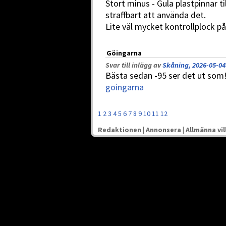
Stort minus - Gula plastpinnar ti
straffbart att använda det.
Lite väl mycket kontrollplock på
Göingarna
Svar till inlägg av
Skåning, 2026-05-04
Bästa sedan -95 ser det ut som
goingarna
1
2
3
4
5
6
7
8
9
10
11
12
Redaktionen
|
Annonsera
|
Allmänna vil