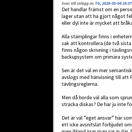
Svar till inlägg av
TG, 2026-05-04 19:37
Det handlar främst om en person
lager utan att ha gjort något fel
eller dyl inte är mycket att bråk
Alla stämplingar finns i enhetern
sak att kontrollera (de två sista
finns någon skrivning i tävlingsr
backupsystem om primära syste
Sen är det väl en mer semantisk
avslogs med hänvisning till att
tävlingsreglerna.
Men då borde väl alla som sprun
sträcka diskas? De har ju inte f
Det är väl ”eget ansvar” här so
ett icke avsnitslat förbjudet om
men ibland irrar man sig in där. D