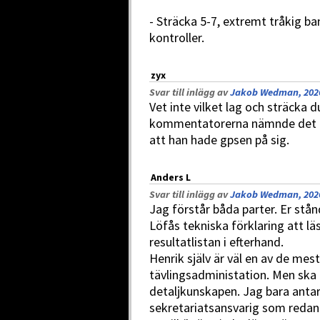
- Sträcka 5-7, extremt tråkig ba
kontroller.
zyx
Svar till inlägg av
Jakob Wedman, 2026
Vet inte vilket lag och sträcka 
kommentatorerna nämnde det me
att han hade gpsen på sig.
Anders L
Svar till inlägg av
Jakob Wedman, 2026
Jag förstår båda parter. Er st
Löfås tekniska förklaring att l
resultatlistan i efterhand.
Henrik själv är väl en av de mes
tävlingsadministation. Men ska
detaljkunskapen. Jag bara antar
sekretariatsansvarig som redan 