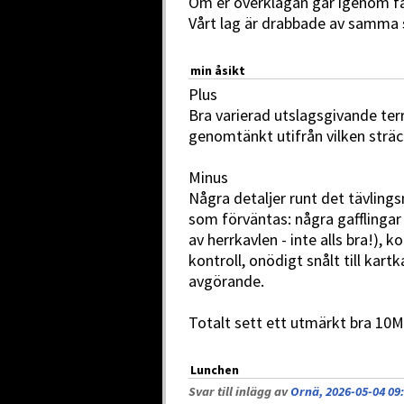
Om er överklagan går igenom få
Vårt lag är drabbade av samma 
min åsikt
Plus
Bra varierad utslagsgivande ter
genomtänkt utifrån vilken sträc
Minus
Några detaljer runt det tävlings
som förväntas: några gafflingar 
av herrkavlen - inte alls bra!), k
kontroll, onödigt snålt till kar
avgörande.
Totalt sett ett utmärkt bra 10
Lunchen
Svar till inlägg av
Ornä, 2026-05-04 09