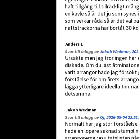
haft tillgång till tillräckligt m
en kavle så är det ju som synes 
som verkar råda så är det väl b
nattsträckorna har bortåt 30 kon
Anders L
Svar till inlägg av
Jakob Wedman, 2026
Ursäkta men jag tror ingen här ä
diskade. Om du läst åtminstone 
varit arrangör hade jag försökt
förståelse för om årets arrangö
lägga ytterligare ideella timmar
detsamma.
Jakob Wedman
Svar till inlägg av
Oj, 2026-05-04 22:51
:
Normalt har jag stor förståelse 
hade en löpare saknad stämpling
arrangörerna resultatslistan någ