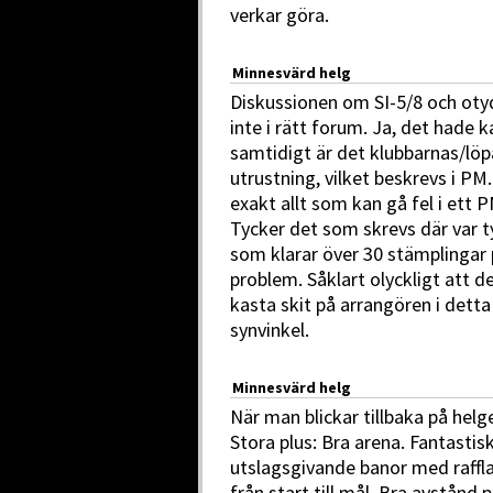
verkar göra.
Minnesvärd helg
Diskussionen om SI-5/8 och oty
inte i rätt forum. Ja, det hade 
samtidigt är det klubbarnas/löpa
utrustning, vilket beskrevs i P
exakt allt som kan gå fel i ett P
Tycker det som skrevs där var ty
som klarar över 30 stämplingar p
problem. Såklart olyckligt att d
kasta skit på arrangören i detta 
synvinkel.
Minnesvärd helg
När man blickar tillbaka på hel
Stora plus: Bra arena. Fantastis
utslagsgivande banor med rafflan
från start till mål. Bra avstånd