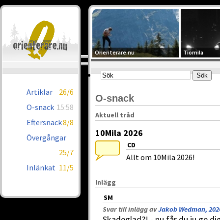
Orienterare.nu
Tiomila
Artiklar
26/6
O-snack
O-snack
15:58
Aktuell tråd
Eftersnack
8/8
10Mila 2026
Övergångar
CD
25/7
Allt om 10Mila 2026!
Inlänkat
11/5
Inlägg
SM
Svar till inlägg av
Jakob Wedman, 2026
Skadeglad?! - nu får du ju ge d