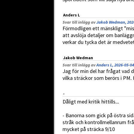
Anders L
Svar till inlägg av
Jakob Wedman, 2026
Förmodligen ett mänskligt "misst
att avslöja detaljer om banläg
verkar du tycka det är medvetet 
Jakob Wedman
Svar till inlägg av
Anders L, 2026-05-04
Jag för min del har frågat vad d
vilka sträckor som berörs i PM. 
-
Dåligt med kritik hittills...
- Banorna som gick på östra si
stråk och kontrollmellanrum frå
mycket på sträcka 9/10