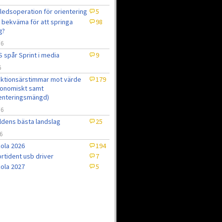
ledsoperation för orientering
5
 bekväma för att springa
98
g?
/6
 spår Sprint i media
9
6
ktionsärstimmar mot värde
179
onomiskt samt
enteringsmängd)
/6
ldens bästa landslag
25
6
ola 2026
194
rtident usb driver
7
ola 2027
5