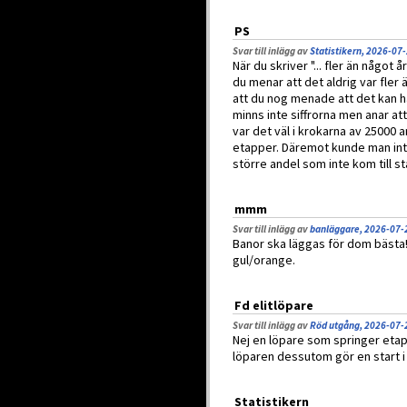
PS
Svar till inlägg av
Statistikern, 2026-07
När du skriver "... fler än något
du menar att det aldrig var fler ä
att du nog menade att det kan ha
minns inte siffrorna men anar att
var det väl i krokarna av 25000 
etapper. Däremot kunde man inte
större andel som inte kom till st
mmm
Svar till inlägg av
banläggare, 2026-07-
Banor ska läggas för dom bästa
gul/orange.
Fd elitlöpare
Svar till inlägg av
Röd utgång, 2026-07-
Nej en löpare som springer eta
löparen dessutom gör en start i
Statistikern