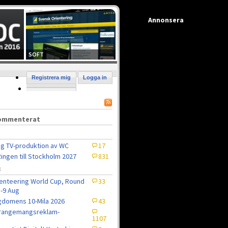
Annonsera
SOFT
Registrera mig
Logga in
kommenterat
ig TV-produktion av WC
17
ingen till Stockholm 2027
831
8
enteering World Cup, Round
33
5-9 Aug
domens 10-Mila 2026
43
rrangemangsreklam-
1107