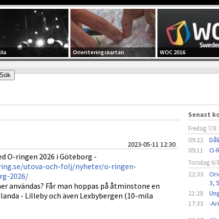
ila
Orienteringskartan
WOC 2016
Senast 
Fredag 7/8
09:22
Dål
2023-05-11 12:30
09:11
O-R
med O-ringen 2026 i Göteborg -
Torsdag 6/
ing.se/utova-och-folj/nyheter/o-ringen-
22:33
Ori
rg-2026/
3, 
r användas? Får man hoppas på åtminstone en
21:28
Ung
landa - Lilleby och även Lexbybergen (10-mila
17:33
-A