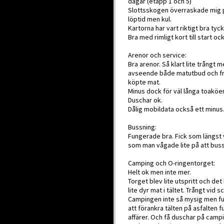
dagar (etapp 1 och 5)
Slottsskogen överraskade mig posi
löptid men kul.
Kartorna har vart riktigt bra tyck
Bra med rimligt kort till start oc
Arenor och service:
Bra arenor. Så klart lite trångt 
avseende både matutbud och fram
köpte mat.
Minus dock för väl långa toaköe
Duschar ok.
Dålig mobildata också ett minus
Bussning:
Fungerade bra. Fick som längst 
som man vågade lite på att bussar
Camping och O-ringentorget:
Helt ok men inte mer.
Torget blev lite utspritt och d
lite dyr mat i tältet. Trångt vid 
Campingen inte så mysig men f
att förankra tälten på asfalten f
affärer. Och få duschar på camp