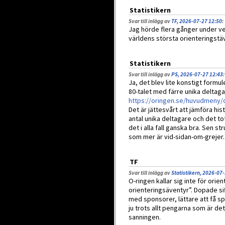
Statistikern
Svar till inlägg av
TF, 2026-07-27 12:50
:
Jag hörde flera gånger under v
världens största orienteringstäv
Statistikern
Svar till inlägg av
PS, 2026-07-27 12:43
:
Ja, det blev lite konstigt formul
80-talet med färre unika deltagar
https://oringen.se/huvudmeny/o
Det är jättesvårt att jämföra hi
antal unika deltagare och det to
det i alla fall ganska bra. Sen s
som mer är vid-sidan-om-grejer. 
TF
Svar till inlägg av
Statistikern, 2026-07
O-ringen kallar sig inte för orie
orienteringsäventyr”. Dopade sif
med sponsorer, lättare att få 
ju trots allt pengarna som är det
sanningen.