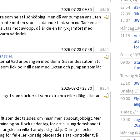
23:54
BSF
2026-07-28 09:35
#
356
22:09
Rik
bra som helst i Jönköping! Men då var pumpen ansluten
12:07
JW
 inte mot en stor illaluktande tank som nu. Tanken är
slutas mot avlopp, då är de en fin lyx jämfört med
Måndag 13
 varm väderlek.
21:19
Är 
att 
för
2026-07-28 07:49
#
355
Fredag 10/
27 23:30
:
tterna! Vad är poängen med dem? Gissar dessutom att
09:05
Sta
m som fick bo intill dem med lukten och pumpen som lät
Gø
Torsdag 9/
22:10
JW
2026-07-27 23:30
#
354
Onsdag 8/7
 inget som sticker ut som extra bra eller dåligt. Här är
00:00
Fly
aug
Tisdag 7/7
tufft som det talades om innan men absolut jobbigt. Men
20:58
Läg
i mina ögon. Dock undantag för att alla ungdomsbanor i
20
v färgskalan vilket är olyckligt då ju O-ringen lockar
Måndag 6/
 för fel eller konstig placerade sista kontroller två