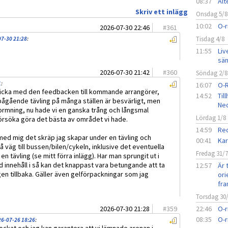
08:37
Alt
Skriv ett inlägg
Onsdag 5/8
10:02
O-r
2026-07-30 22:46
#
361
Tisdag 4/8
07-30 21:28
:
11:55
Liv
sän
2026-07-30 21:42
#
360
Söndag 2/8
1
:
16:07
O-
n skicka med den feedbacken till kommande arrangörer,
14:52
Til
ågående tävling på många ställen är besvärligt, men
Ned
rmning, nu hade vi en ganska trång och långsmal
Lördag 1/8
försöka göra det bästa av området vi hade.
14:59
Red
med mig det skräp jag skapar under en tävling och
00:41
Kar
å väg till bussen/bilen/cykeln, inklusive det eventuella
Fredag 31/
n tävling (se mitt förra inlägg). Har man sprungit ut i
innehåll i så kan det knappast vara betungande att ta
12:57
Är 
n tillbaka. Gäller även gelförpackningar som jag
ori
fra
Torsdag 30
2026-07-30 21:28
#
359
22:46
O-r
08:35
O-r
26-07-26 18:26
: