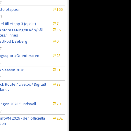
7
tte etappen
166
/7
el till etapp 3 (ej elit)
7
 stora O-Ringen Köp/Sälj
368
kes/Finnes
jettkod Liseberg
0
7
gssport/Orienteraren
23
7
ly Season 2026
313
7
ck Route / Livelox / Digitalt
38
tarkiv
7
ingen 2028 Sundsvall
20
7
int-VM 2026 - den officiella
202
den