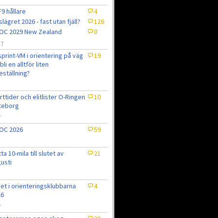
9 hållare
4
slägret 2026 - fast utan fjäll?
126
OC 2029 New Zealand
0
/7
sprint-VM i orientering på väg
19
bli en alltför liten
eställning?
7
rttider och elitlister O-Ringen
10
teborg
7
OC 2026
59
tta 10-mila till slutet av
21
usti
et i orienteringsklubbarna
4
26
7