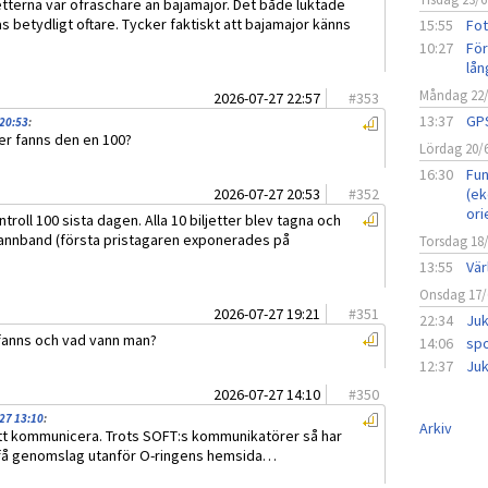
etterna var ofräschare än bajamajor. Det både luktade
 betydligt oftare. Tycker faktiskt att bajamajor känns
15:55
Fot
10:27
För
lån
Måndag 22
2026-07-27 22:57
#
353
13:37
GPS
 20:53
:
ler fanns den en 100?
Lördag 20/
16:30
Fun
2026-07-27 20:53
#
352
(ek
ori
roll 100 sista dagen. Alla 10 biljetter blev tagna och
h pannband (första pristagaren exponerades på
Torsdag 18
13:55
Vär
Onsdag 17/
2026-07-27 19:21
#
351
22:34
Juk
fanns och vad vann man?
14:06
spo
12:37
Juk
2026-07-27 14:10
#
350
-27 13:10
:
Arkiv
e att kommunicera. Trots SOFT:s kommunikatörer så har
t få genomslag utanför O-ringens hemsida…