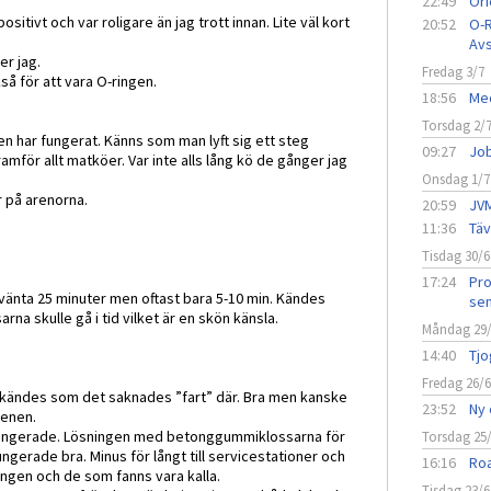
22:49
Ori
tivt och var roligare än jag trott innan. Lite väl kort
20:52
O-R
Avs
er jag.
Fredag 3/7
kså för att vara O-ringen.
18:56
Med
Torsdag 2/
men har fungerat. Känns som man lyft sig ett steg
09:27
Job
för allt matköer. Var inte alls lång kö de gånger jag
Onsdag 1/7
r på arenorna.
20:59
JVM
11:36
Täv
.
Tisdag 30/6
17:24
Pro
vänta 25 minuter men oftast bara 5-10 min. Kändes
sen
na skulle gå i tid vilket är en skön känsla.
Måndag 29
14:40
Tjo
Fredag 26/
et kändes som det saknades ”fart” där. Bra men kanske
23:52
Ny 
scenen.
ungerade. Lösningen med betonggummiklossarna för
Torsdag 25
ungerade bra. Minus för långt till servicestationer och
16:16
Roa
ingen och de som fanns vara kalla.
Tisdag 23/6