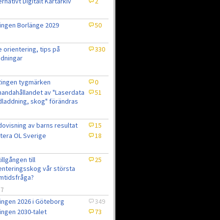
ernativt Digitalt Kartarkiv
2
ingen Borlänge 2029
50
e orientering, tips på
330
dningar
Ringen tygmärken
0
lhandahållandet av "Laserdata
51
laddning, skog" förändras
ovisning av barns resultat
15
tera OL Sverige
18
7
tillgången till
25
enteringsskog vår största
mtidsfråga?
/7
ingen 2026 i Göteborg
349
ingen 2030-talet
73