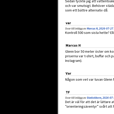
Sedan tyckte jag att vattentoal
och var smutsigt. Behöver städas
som ett bättre alternativ då.
var
Svar till inlägg av
Marcus H, 2026-07-27
Kontroll 500 som sista hette? El
Marcus H
Glenn bor 50 meter öster om kont
priserna var t-shirt, buffar oc
Instagram).
Var
Någon som vet var tuvan Glenn 
TF
Svar till inlägg av
Statistikern, 2026-07
Det är väl för att det är lättar
”orienteringsäventyr” svårt at