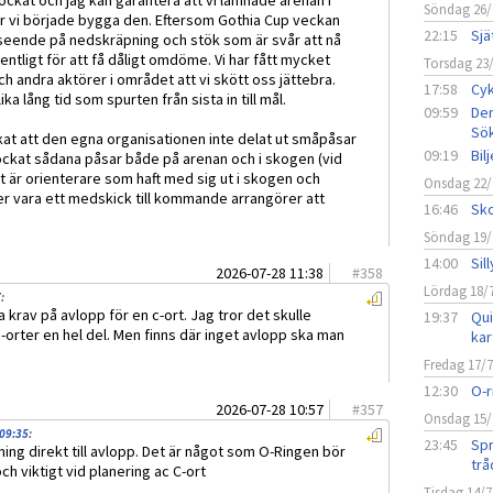
ckat och jag kan garantera att vi lämnade arenan i
Söndag 26/
är vi började bygga den. Eftersom Gothia Cup veckan
22:15
Sjä
seende på nedskräpning och stök som är svår att nå
entligt för att få dåligt omdöme. Vi har fått mycket
Torsdag 23
 andra aktörer i området att vi skött oss jättebra.
17:58
Cyk
ka lång tid som spurten från sista in till mål.
09:59
Den
Sö
at att den egna organisationen inte delat ut småpåsar
09:19
Bil
lockat sådana påsar både på arenan och i skogen (vid
det är orienterare som haft med sig ut i skogen och
Onsdag 22/
r vara ett medskick till kommande arrangörer att
16:46
Sko
Söndag 19/
14:00
Sil
2026-07-28 11:38
#
358
Lördag 18/
7
:
 krav på avlopp för en c-ort. Jag tror det skulle
19:37
Qui
c-orter en hel del. Men finns där inget avlopp ska man
kar
Fredag 17/
12:30
O-r
2026-07-28 10:57
#
357
Onsdag 15/
09:35
:
23:45
Spr
ing direkt till avlopp. Det är något som O-Ringen bör
trå
h viktigt vid planering ac C-ort
Tisdag 14/7