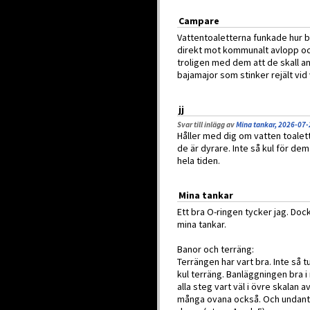
Campare
Vattentoaletterna funkade hur 
direkt mot kommunalt avlopp och
troligen med dem att de skall an
bajamajor som stinker rejält vid
jj
Svar till inlägg av
Mina tankar, 2026-07-
Håller med dig om vatten toale
de är dyrare. Inte så kul för de
hela tiden.
Mina tankar
Ett bra O-ringen tycker jag. Dock
mina tankar.
Banor och terräng:
Terrängen har vart bra. Inte så 
kul terräng. Banläggningen bra 
alla steg vart väl i övre skalan a
många ovana också. Och undantag