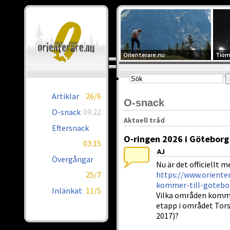
Orienterare.nu
Tiom
Artiklar
26/6
O-snack
O-snack
09:22
Aktuell tråd
Eftersnack
O-ringen 2026 i Göteborg
03:15
AJ
Övergångar
Nu är det officiellt 
25/7
https://www.orienter
kommer-till-gotebo
Inlänkat
11/5
Vilka områden komme
etapp i området Tors
2017)?