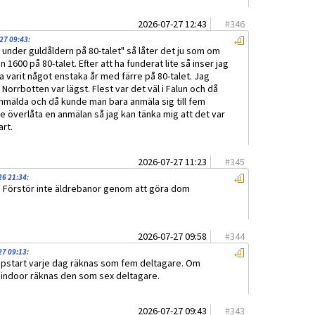
2026-07-27 12:43
#
346
-27 09:43
:
 år under guldåldern på 80-talet" så låter det ju som om
n 1600 på 80-talet. Efter att ha funderat lite så inser jag
 varit något enstaka år med färre på 80-talet. Jag
 Norrbotten var lägst. Flest var det väl i Falun och då
anmälda och då kunde man bara anmäla sig till fem
 överlåta en anmälan så jag kan tänka mig att det var
art.
2026-07-27 11:23
#
345
26 21:34
:
! Förstör inte äldrebanor genom att göra dom
2026-07-27 09:58
#
344
27 09:13
:
ppstart varje dag räknas som fem deltagare. Om
 indoor räknas den som sex deltagare.
2026-07-27 09:43
#
343