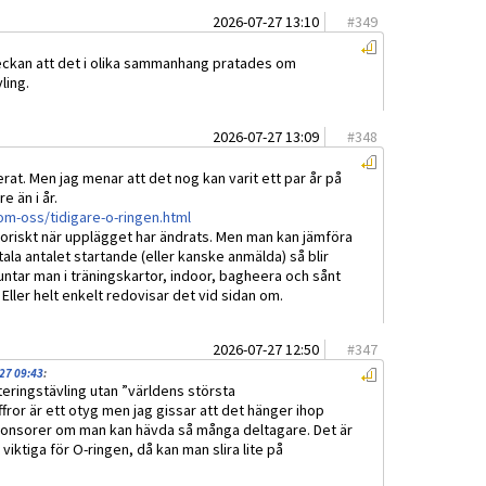
2026-07-27 13:10
#
349
eckan att det i olika sammanhang pratades om
ling.
2026-07-27 13:09
#
348
erat. Men jag menar att det nog kan varit ett par år på
e än i år.
m-oss/tidigare-o-ringen.html
storiskt när upplägget har ändrats. Men man kan jämföra
tala antalet startande (eller kanske anmälda) så blir
truntar man i träningskartor, indoor, bagheera och sånt
Eller helt enkelt redovisar det vid sidan om.
2026-07-27 12:50
#
347
-27 09:43
:
nteringstävling utan ”världens största
fror är ett otyg men jag gissar att det hänger ihop
sponsorer om man kan hävda så många deltagare. Det är
 viktiga för O-ringen, då kan man slira lite på