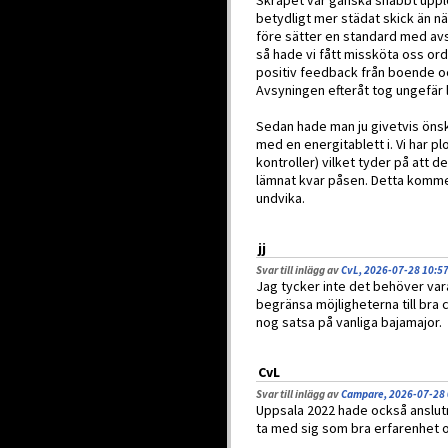
Skräpet var ganska snabbt upplo
betydligt mer städat skick än n
före sätter en standard med av
så hade vi fått missköta oss ord
positiv feedback från boende och
Avsyningen efteråt tog ungefär li
Sedan hade man ju givetvis önsk
med en energitablett i. Vi har p
kontroller) vilket tyder på att 
lämnat kvar påsen. Detta komme
undvika.
jj
Svar till inlägg av
CvL, 2026-07-28 10:5
Jag tycker inte det behöver vara
begränsa möjligheterna till bra 
nog satsa på vanliga bajamajor.
CvL
Svar till inlägg av
Campare, 2026-07-28 
Uppsala 2022 hade också anslutn
ta med sig som bra erfarenhet oc