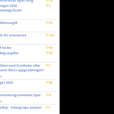
enterarnas egen skog
28
ingen 2026 -
1
lutningsfester
lemsavgift
63
7
b för orienterare
267
 tester
90
lingsavgifter
60
blem med SI-enheter efter
7
aste Win11-uppgraderingen?
/6
get 2026
46
6
orienteringssimulator/spel
6
/6
dtrip - träningstips önskas!
1