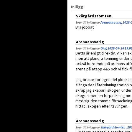
Inlägg
Skärgårdstomten
Svar till inlägg av
Arenaansvarig, 2026-
Bra jobbat!
Arenaansvarig
Svar till inlägg av
Olof, 2026-07-26 19:0
Detta är enligt direktiv. Vi ka
men att planera tömning under p
också beroende på arenans utfo
arena på etapp 4&5 och vi fick 
Jag brukar för egen del plocka 
slänga det i återvinningstation p
skräp jag skapar i skogen under e
skogen med en förpackning med 
med sig den tomma förpackninge
hittat i skogen efter tävlingen.
Arenaansvarig
Svar till inlägg av
Skärgårdstomten , 20