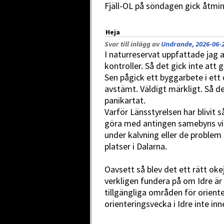
Fjäll-OL på söndagen gick åtmin
Heja
Svar till inlägg av
Undrande, 2026-06-2
I naturreservat uppfattade jag a
kontroller. Så det gick inte att
Sen pågick ett byggarbete i ett
avstämt. Väldigt märkligt. Så d
panikartat.
Varför Länsstyrelsen har blivit 
göra med antingen samebyns vilj
under kalvning eller de problem
platser i Dalarna.
Oavsett så blev det ett rätt ok
verkligen fundera på om Idre är
tillgängliga områden för orienter
orienteringsvecka i Idre inte inn