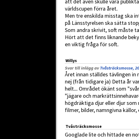
att det även skulle vara publikt
världscupen förra året.
Men tre enskilda misstag ska in
på Länsstyrelsen ska sätta stop
Som andra skrivit, soft måste ta
Hört att det finns liknande bekym
en viktig fråga för soft.
Willys
Svar till inlägg av
Tvåsträcksmosse, 20
Året innan ställdes tävlingen in
nej (från tidigare ja) Detta år v
helt... Området ökänt som "svårt
"jägare och markrättsinnehavar
högdräktiga djur eller djur som
filmer, bilder, namngivna källor, 
Tvåsträcksmosse
Googlade lite och hittade en not