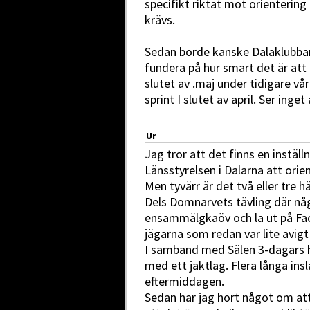
specifikt riktat mot orientering
krävs.
Sedan borde kanske Dalaklubbarn
fundera på hur smart det är att 
slutet av .maj under tidigare v
sprint I slutet av april. Ser inge
Ur
Jag tror att det finns en instäl
Länsstyrelsen i Dalarna att orie
Men tyvärr är det två eller tre 
Dels Domnarvets tävling där nå
ensammälgkaöv och la ut på Fac
jägarna som redan var lite avigt 
I samband med Sälen 3-dagars 
med ett jaktlag. Flera långa ins
eftermiddagen.
Sedan har jag hört något om att