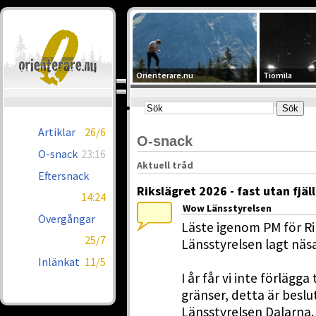
Orienterare.nu
Tiomila
Artiklar
26/6
O-snack
O-snack
23:16
Aktuell tråd
Eftersnack
Rikslägret 2026 - fast utan fjäll
14:24
Wow Länsstyrelsen
Övergångar
Läste igenom PM för Ri
25/7
Länsstyrelsen lagt näsa
Inlänkat
11/5
I år får vi inte förläg
gränser, detta är beslu
Länsstyrelsen Dalarna. 