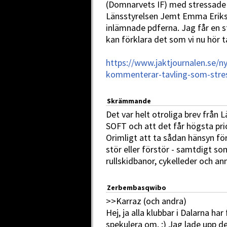
(Domnarvets IF) med stressade 
Länsstyrelsen Jemt Emma Eriksso
inlämnade pdferna. Jag får en s
kan förklara det som vi nu hör t
https://www.jaktjournalen.se/ny
kommenterar-tavling-som-stres
Skrämmande
Det var helt otroliga brev från 
SOFT och att det får högsta pri
Orimligt att ta sådan hänsyn f
stör eller förstör - samtdigt so
rullskidbanor, cykelleder och ann
Zerbembasqwibo
>>Karraz (och andra)
Hej, ja alla klubbar i Dalarna ha
spekulera om. :) Jag lade upp d