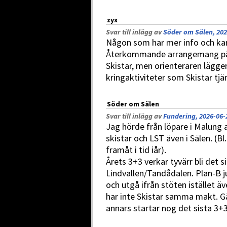
zyx
Svar till inlägg av
Söder om Sälen, 202
Någon som har mer info och kan
Återkommande arrangemang på 
Skistar, men orienteraren lägg
kringaktiviteter som Skistar tjä
Söder om Sälen
Svar till inlägg av
Fundering, 2026-06-
Jag hörde från löpare i Malung
skistar och LST även i Sälen. (Bl
framåt i tid iår).
Årets 3+3 verkar tyvärr bli det si
Lindvallen/Tandådalen. Plan-B ju
och utgå ifrån stöten istället ä
har inte Skistar samma makt. Gä
annars startar nog det sista 3+