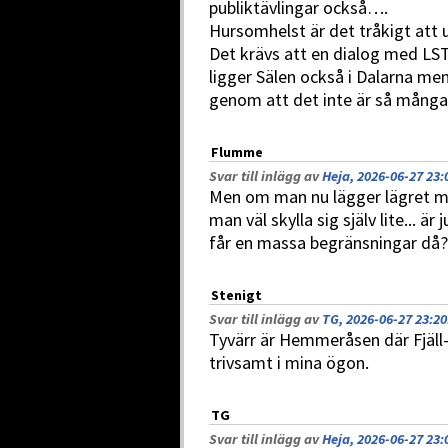
publiktävlingar också….
Hursomhelst är det tråkigt att
Det krävs att en dialog med LST 
ligger Sälen också i Dalarna 
genom att det inte är så många
Flumme
Svar till inlägg av
Heja, 2026-06-27 23:
Men om man nu lägger lägret mi
man väl skylla sig själv lite... ä
får en massa begränsningar då?
Stenigt
Svar till inlägg av
TG, 2026-06-27 23:20
Tyvärr är Hemmeråsen där Fjäll-Ol
trivsamt i mina ögon.
TG
Svar till inlägg av
Heja, 2026-06-27 23: