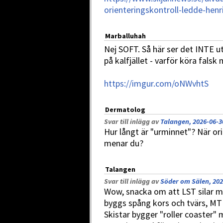
orienteringskontroll-ledde-henri
Marballuhah
Nej SOFT. Så här ser det INTE ut.
på kalfjället - varför köra fals
https://imgur.com/oNWvhtS
Dermatolog
Svar till inlägg av
Talangen, 2026-06-3
Hur långt är "urminnet"? När or
menar du?
Talangen
Svar till inlägg av
Söder om Sälen, 202
Wow, snacka om att LST silar my
byggs spång kors och tvärs, MTB
Skistar bygger "roller coaster"