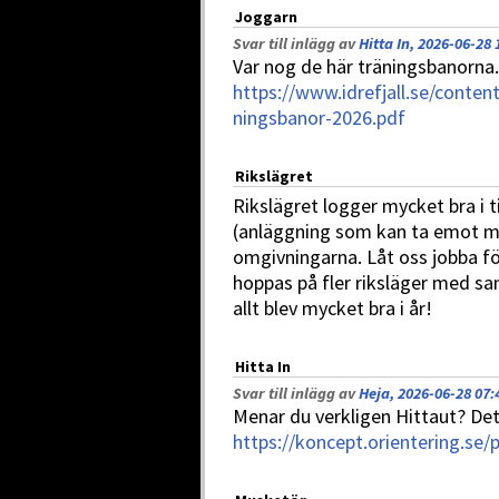
Joggarn
Svar till inlägg av
Hitta In, 2026-06-28 
Var nog de här träningsbanorna.
https://www.idrefjall.se/cont
ningsbanor-2026.pdf
Rikslägret
Rikslägret logger mycket bra i ti
(anläggning som kan ta emot m
omgivningarna. Låt oss jobba fö
hoppas på fler riksläger med s
allt blev mycket bra i år!
Hitta In
Svar till inlägg av
Heja, 2026-06-28 07:
Menar du verkligen Hittaut? Det 
https://koncept.orientering.se/p