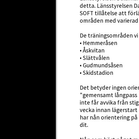
detta. Länsstyrelsen D
SOFT tillåtelse att förl
områden med varierad 
De träningsområden vi 
• Hemmeråsen
• Åskvitan
• Slättvålen
• Gudmundsåsen
• Skidstadion
Det betyder ingen orien
"gemensamt långpass m
inte får avvika från sti
vecka innan lägerstart
har nån orientering på 
dit.