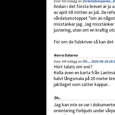
Svar till inlägg av
Zerbembasqwibo, 20
Andan i det första brevet är ju a
av april till mitten av juli. De re
vårdatumstoppet ”om än något ju
misstänker jag. Jag misstänker 
justering, utan om en kraftig u
För om de fulskriver så kan de
Norra Dalarna
Svar till inlägg av
Öh.., 2026-06-24 20:
Hört talats om snö?
Kolla även en karta från Lantmä
halvt långsmala på 20 meter bred
jaktlaget som sätter käppar..
Öh..
Jag kan inte se var i dokumenten
orientering förbjuds under vårpe