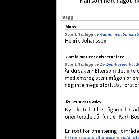
Nån som hört något m
Inlägg
Maas
Svar till inlägg av
Gamla meriter existe
Henrik Johansson
Gamla meriter existerar inte
Svar till inlägg av
Zerbembasqwibo, 20
Är du säker? Eftersom det inte 
medlemsregister i mågon orient
nog inte mega stort. Ja, föruto
Zerbembasqwibo
Nytt hotell i Idre - ägaren hitt
orienterade där (under Kart-Bos
En röst för orientering i området
https://www.siljannews.se/alvda