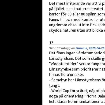
Det mest irriterande var att vi p
på fjället eller i naturreservate
kartor för 50 eller 80 spänn som
Fanns till och med kontroller ut
ungdomar absolut inte fick sprin
skydda naturen utan att blidka 
TF
Svar till inlägg av
Flumme, 2026-06-28 
Det finns ingen vårdatumperiod l
Länsstyrelsen. Det som skulle g
”vårdatumtider” verkar fungera t
Länsstyrelse som prioriterar natu
finnas flera orsaker:
- Samebyn har Länsstyrelsens ör
tungt.
- World Cup förra året, något h
noga på orientering i Norra Dala
helt klara i kommunikationen at