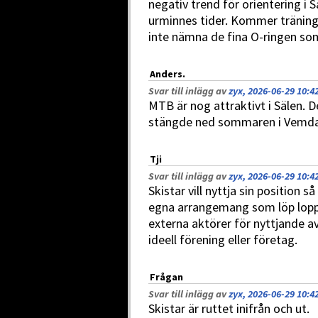
negativ trend för orientering i S
urminnes tider. Kommer tränin
inte nämna de fina O-ringen so
Anders.
Svar till inlägg av
zyx, 2026-06-29 10:4
MTB är nog attraktivt i Sälen. D
stängde ned sommaren i Vemd
Tji
Svar till inlägg av
zyx, 2026-06-29 10:4
Skistar vill nyttja sin position
egna arrangemang som löp lopp et
externa aktörer för nyttjande av
ideell förening eller företag.
Frågan
Svar till inlägg av
zyx, 2026-06-29 10:4
Skistar är ruttet inifrån och ut.