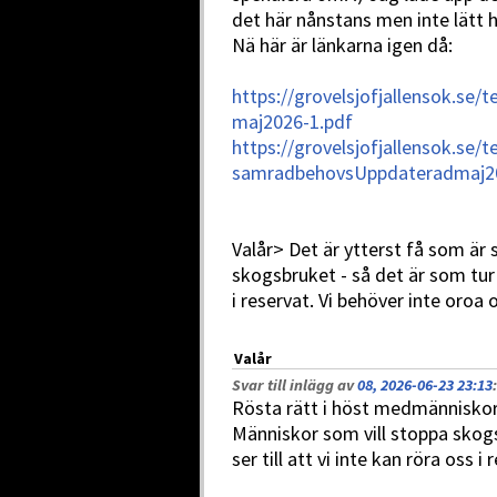
det här nånstans men inte lätt h
Nä här är länkarna igen då:
https://grovelsjofjallensok.se
maj2026-1.pdf
https://grovelsjofjallensok.s
samradbehovsUppdateradmaj2
Valår> Det är ytterst få som är 
skogsbruket - så det är som tur 
i reservat. Vi behöver inte oroa o
Valår
Svar till inlägg av
08, 2026-06-23 23:13
:
Rösta rätt i höst medmännisko
Människor som vill stoppa sko
ser till att vi inte kan röra oss i 