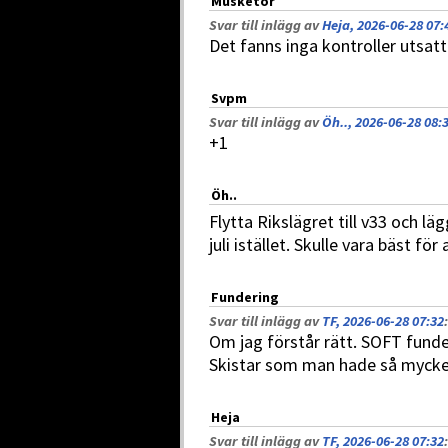
Musketör
Svar till inlägg av
Heja, 2026-06-28 07:
Det fanns inga kontroller utsatt
Svpm
Svar till inlägg av
Öh.., 2026-06-28 08:
+1
Öh..
Flytta Rikslägret till v33 och l
juli istället. Skulle vara bäst för a
Fundering
Svar till inlägg av
TF, 2026-06-28 07:32
:
Om jag förstår rätt. SOFT fundera
Skistar som man hade så myck
Heja
Svar till inlägg av
TF, 2026-06-28 07:32
: