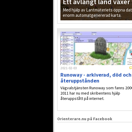
Ett avlångt land växer
Med hjälp av Lantmäteriets öppna data 
enorm automatgenererad karta.
2021-02-03
Runoway - arkiverad, död och
återuppstånden
Vägvalstjänsten Runoway som fanns 200
2011 har nu med skribentens hjälp
återuppstått på internet.
Orienterare.nu på Facebook