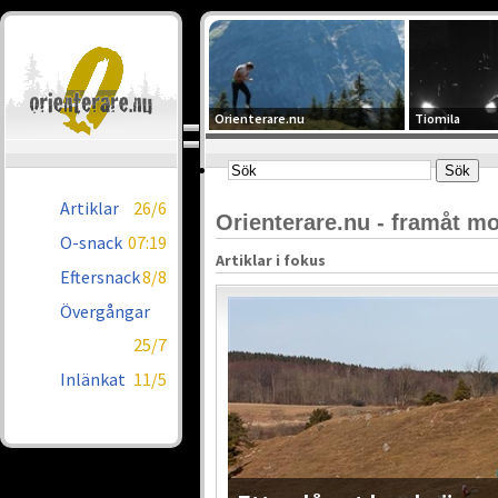
Orienterare.nu
Tiomila
Artiklar
26/6
Orienterare.nu - framåt mot
O-snack
07:19
Artiklar i fokus
Eftersnack
8/8
Övergångar
25/7
Inlänkat
11/5