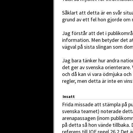
Såklart att detta är en svår situ
grund av ett fel hon gjorde om n
Jag förstår att det i publikområ
information. Men betyder det at
vägval på sista slingan som do
Jag bara tänker hur andra natio
det ger av svenska orienterare. 
och då kan vi vara ödmjuka och e
regler, men detta är inte en vinst
Insatt
Frida missade att stämpla på pub
svenska teamet) noterade detta 
arenapassagen (inom publiko
på detta så hon vände tillbaka.
referens till IOF regel 26.2 Det ä