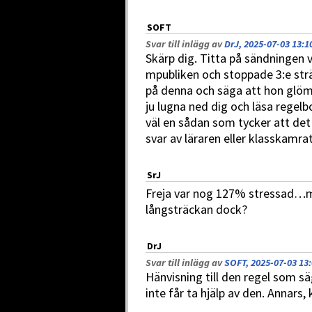
SOFT
Svar till inlägg av
DrJ, 2025-07-03 13:1
Skärp dig. Titta på sändningen
mpubliken och stoppade 3:e strä
på denna och säga att hon glöm
ju lugna ned dig och läsa regelbo
väl en sådan som tycker att det 
svar av läraren eller klasskamra
SrJ
Freja var nog 127% stressad…m
långsträckan dock?
DrJ
Svar till inlägg av
SOFT, 2025-07-03 13
Hänvisning till den regel som sä
inte får ta hjälp av den. Annars, 