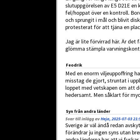
slutuppgörelsen av E5 D21E en 
fel/hoppat över en kontroll. Bo
och sprungit i mål och blivit d
protesterat för att tjäna en pla
Jag är lite förvirrad här. Är det
glömma stämpla varvningskontrio
Feodrik
Med en enorm viljeuppoffring
misstag de gjort, struntat i up
loppet med vetskapen om att d
hedersamt. Men såklart för myc
Syn från andra länder
Svar till inlägg av
Heja, 2025-07-03 21:
Sverige är väl ändå redan avskyt
förändrar ju ingen syns utan br
andra länderna har att vi fuskar