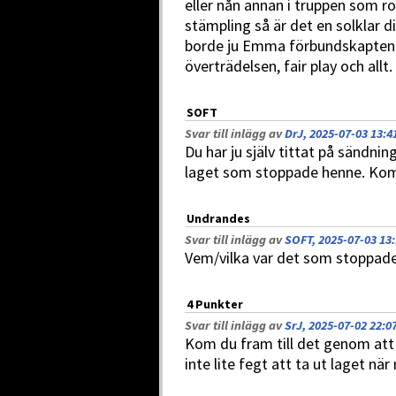
eller nån annan i truppen som ro
stämpling så är det en solklar 
borde ju Emma förbundskapten
överträdelsen, fair play och allt.
SOFT
Svar till inlägg av
DrJ, 2025-07-03 13:4
Du har ju själv tittat på sändnin
laget som stoppade henne. Komm
Undrandes
Svar till inlägg av
SOFT, 2025-07-03 13
Vem/vilka var det som stoppade/
4 Punkter
Svar till inlägg av
SrJ, 2025-07-02 22:0
Kom du fram till det genom att k
inte lite fegt att ta ut laget när