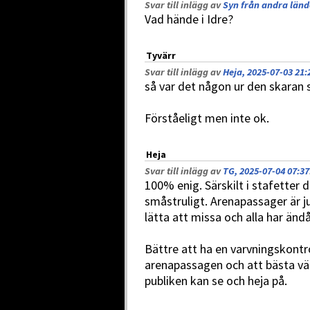
Svar till inlägg av
Syn från andra lände
Vad hände i Idre?
Tyvärr
Svar till inlägg av
Heja, 2025-07-03 21:
så var det någon ur den skaran
Förståeligt men inte ok.
Heja
Svar till inlägg av
TG, 2025-07-04 07:37
100% enig. Särskilt i stafetter dä
småstruligt. Arenapassager är ju
lätta att missa och alla har änd
Bättre att ha en varvningskontro
arenapassagen och att bästa vä
publiken kan se och heja på.