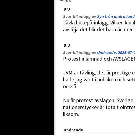
DrJ
Svar till inlägg av
Syn från andra lände
Jävla hittepå-inlägg. Vilken klu
avslöja det blir det bara än mer 
DrJ
Svar till inlägg av
Undrande, 2025-07-0
Protest inlämnad och AVSLAGE
JVM är tävling, det är prestige 
hade jag varit i publiken och se
också.
Nu är protest avslagen. Sverige 
nationerctycker är totalt ointre
liksom.
Undrande