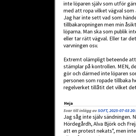
inte löparen själv som utför gär
med att ropa vilket vägval som 
Jag har inte sett vad som händ
tillbakaropningen men min åsikt 
löparna. Man ska som publik inte 
eller tar rätt vägval. Eller tar de
varvningen osv.
Extremt olämpligt beteende att 
stämplar på kontrollen. MEN, det
gör och därmed inte löparen so
personen som ropade tillbaka h
regelverket tillåtit det vilket det
Heja
Svar till inlägg av
SOFT, 2025-07-03 20
Jag såg inte själv sändningen. 
Hördegårdh, Alva Björk och Freja H
att en protest nekats", men inte