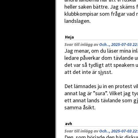
heller saken bättre. Jag skäms 
klubbkompisar som frågar vad m
landslagen.
Heja
Svar till inlägg av
Och.., 2025-07-03 22
Jag menar, om du läser mina inlä
ledare påverkar dom tävlande u
det var så tydligt att speaker
att det inte är sjysst.
Det lämnades ju in en protest vi
annat lag är ”sura”. Vilket jag t
ett annat lands tävlande som g
samma åsikt.
avh
Svar till inlägg av
Och.., 2025-07-03 22
Den, som började den här disku