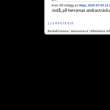
Svar till inlägg av
Heja, 2025-07-03 11:
Jodå, på herrarnas andrasträcka
1
2
3
4
5
6
7
8
9
10
Redaktionen
|
Annonsera
|
Allmänna vil