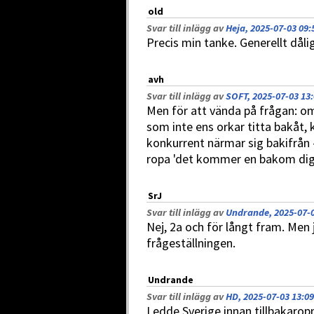
old
Svar till inlägg av
Heja, 2025-07-03 09:
Precis min tanke. Generellt dåli
avh
Svar till inlägg av
SOFT, 2025-07-03 13
Men för att vända på frågan: o
som inte ens orkar titta bakåt
konkurrent närmar sig bakifrån -
ropa 'det kommer en bakom dig', '
SrJ
Svar till inlägg av
Undrande, 2025-07-0
Nej, 2a och för långt fram. Men j
frågeställningen.
Undrande
Svar till inlägg av
HD, 2025-07-03 13:09
Ledde Sverige innan tillbakarop