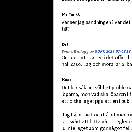
Ms Tänkt
Var ser jag sändningen? Var det
till?
DrJ
Svar till inlägg av
SOFT, 2025-07-03 13
Om det inte var en i det officie
noll case. Lag och moral är olika
Knas
Det blir såklart väldigt problema
löparna, men vad ska löparen i f
att diska laget pga att en i publ
Jag håller helt och hållet med 
blir svårt att hitta nått i regle
ju inte laget som gör något fel u