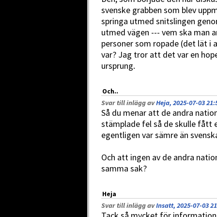
svenske grabben som blev upp
springa utmed snitslingen geno
utmed vägen --- vem ska man an
personer som ropade (det lät i a
var? Jag tror att det var en hop
ursprung.
Och..
Svar till inlägg av
Heja, 2025-07-03 21:
Så du menar att de andra natione
stämplade fel så de skulle fått 
egentligen var sämre än svenska
Och att ingen av de andra natio
samma sak?
Heja
Svar till inlägg av
Insatt, 2025-07-03 21
Tack så mycket för information