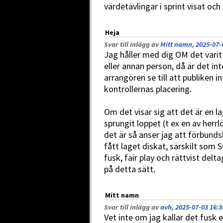
värdetävlingar i sprint visat oc
Heja
Svar till inlägg av
Mitt namn, 2025-07-
Jag håller med dig OM det vari
eller annan person, då är det int
arrangören se till att publiken 
kontrollernas placering.
Om det visar sig att det är en 
sprungit loppet (t ex en av herrl
det är så anser jag att förbund
fått laget diskat, särskilt som
fusk, fair play och rättvist del
på detta sätt.
Mitt namn
Svar till inlägg av
avh, 2025-07-03 16:3
Vet inte om jag kallar det fusk