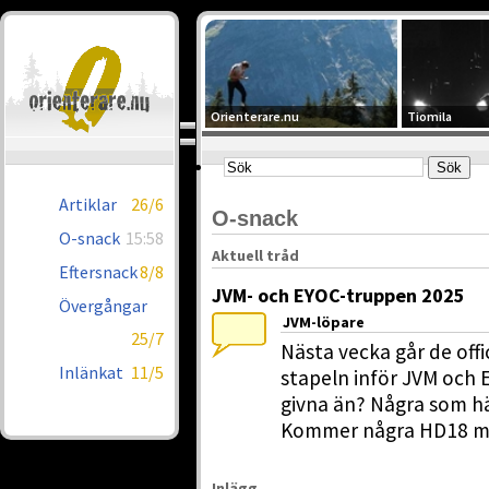
Orienterare.nu
Tiomila
Artiklar
26/6
O-snack
O-snack
15:58
Aktuell tråd
Eftersnack
8/8
JVM- och EYOC-truppen 2025
Övergångar
JVM-löpare
25/7
Nästa vecka går de offi
Inlänkat
11/5
stapeln inför JVM och E
givna än? Några som h
Kommer några HD18 me
Inlägg