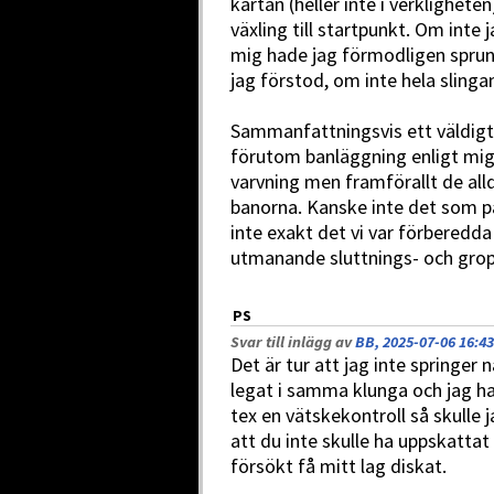
kartan (heller inte i verklighet
växling till startpunkt. Om inte
mig hade jag förmodligen sprung
jag förstod, om inte hela slinga
Sammanfattningsvis ett väldigt
förutom banläggning enligt mig
varvning men framförallt de all
banorna. Kanske inte det som p
inte exakt det vi var förberedd
utmanande sluttnings- och grop
PS
Svar till inlägg av
BB, 2025-07-06 16:43
Det är tur att jag inte springer 
legat i samma klunga och jag h
tex en vätskekontroll så skulle 
att du inte skulle ha uppskattat
försökt få mitt lag diskat.