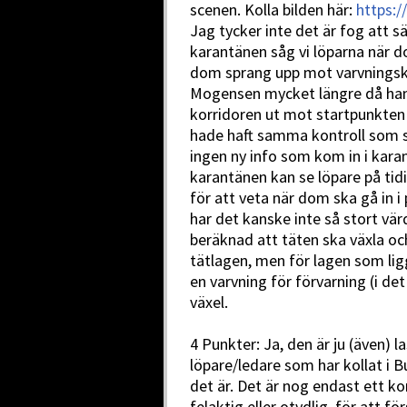
scenen. Kolla bilden här:
https:/
Jag tycker inte det är fog att s
karantänen såg vi löparna när 
dom sprang upp mot varvningsko
Mogensen mycket längre då han v
korridoren ut mot startpunkten
hade haft samma kontroll som s
ingen ny info som kom in i kara
karantänen kan se löpare på tidi
för att veta när dom ska gå in i
har det kanske inte så stort vär
beräknad att täten ska växla o
tätlagen, men för lagen som ligge
en varvning för förvarning (i det
växel.
4 Punkter: Ja, den är ju (även) la
löpare/ledare som har kollat i Bu
det är. Det är nog endast ett ko
felaktig eller otydlig, för att f