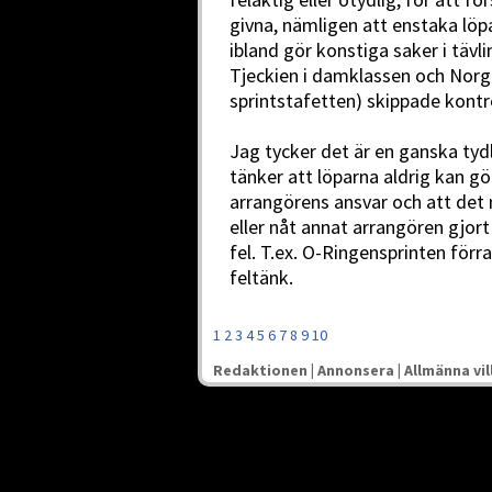
givna, nämligen att enstaka löpar
ibland gör konstiga saker i täv
Tjeckien i damklassen och Norge 
sprintstafetten) skippade kontro
Jag tycker det är en ganska ty
tänker att löparna aldrig kan gör
arrangörens ansvar och att det 
eller nåt annat arrangören gjort
fel. T.ex. O-Ringensprinten förra 
feltänk.
1
2
3
4
5
6
7
8
9
10
Redaktionen
|
Annonsera
|
Allmänna vil