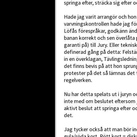
springa efter, sträcka sig efter o
Hade jag varit arrangör och hon
varvningskontrollen hade jag 
Löfås förespråkar, godkänn ändå
banan korrekt och sen överlåta 
garanti på) till Jury. Eller tekni
definerad gång på detta: Felst
in en överklagan, Tävlingslednin
det finns bevis på att hon spr
protester på det så lämnas det ti
regelverken.
Nu har detta spelats ut i juryn 
inte med om beslutet eftersom j
aktivt beslut att springa efter 
det.
Jag tycker också att man bör in
gula/röda kort. Rött kort = diskn