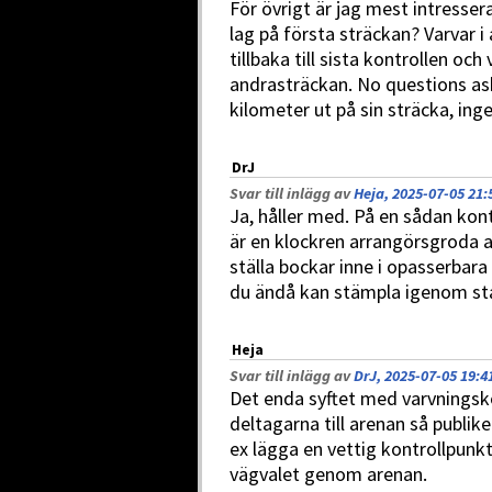
För övrigt är jag mest intresse
lag på första sträckan? Varvar i
tillbaka till sista kontrollen och
andrasträckan. No questions as
kilometer ut på sin sträcka, ing
DrJ
Svar till inlägg av
Heja, 2025-07-05 21:
Ja, håller med. På en sådan kont
är en klockren arrangörsgroda an
ställa bockar inne i opasserbara
du ändå kan stämpla igenom sta
Heja
Svar till inlägg av
DrJ, 2025-07-05 19:4
Det enda syftet med varvningsko
deltagarna till arenan så publike
ex lägga en vettig kontrollpunk
vägvalet genom arenan.