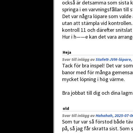
också är detsamma som sista kon
springa i en varvningsfållan till 
Det var några löpare som valde a
utan att stämpla vid kontrollen. 
kontroll 11 och därefter snitslat
Hur i h——e kan det vara arrang
Heja
Svar till inlägg av
Stafett-JVM-löpare,
Tack för bra inspel! Det var som 
banor med för många gemensamm
mycket löpning i hög värme.
Bra jobbat till dig och dina la
old
Svar till inlägg av
Hahahah, 2025-07-06
Som tur var så förstod både täv
på, så jag får skratta sist. Som