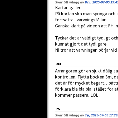
Svar till inlägg av
DrJ, 2025-07-05 19:4
Kartan gäller.
På kartan ska man springa och s
fortsätta i varvningsfållan.
Ganska klart på videon att FH i
Tycker det är väldigt tydligt och
kunnat gjort det tydligare.
Ni tror att varvningen börjar vid
DrJ
Arrangören gör en sjukt dålig sa
kontrollen. Flytta bocken 3m, d
det är för mycket begärt…bättr
förklara bla bla bla istället för
kommer passera. LOL!
PS
Svar till inlägg av
Tji, 2025-07-05 17:29