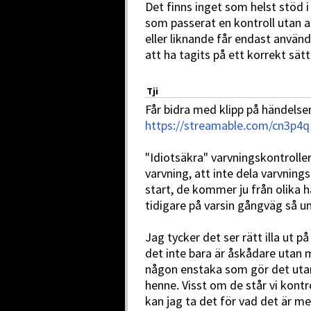
Det finns inget som helst stöd 
som passerat en kontroll utan a
eller liknande får endast använda
att ha tagits på ett korrekt sä
Tji
Får bidra med klipp på händelsen 
https://streamable.com/cn3p4q
"Idiotsäkra" varvningskontroller
varvning, att inte dela varvning
start, de kommer ju från olika h
tidigare på varsin gångväg så un
Jag tycker det ser rätt illa ut p
det inte bara är åskådare utan 
någon enstaka som gör det utan
henne. Visst om de står vi kont
kan jag ta det för vad det är me