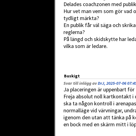
Delades coachzonen med publik o
Hur vet man vem som gör vad om
tydligt märkta?
En publik får väl säga och skrika
reglerna?
På längd och skidskytte har leda
vilka som är ledare.
Buskigt
Svar till inlägg av
DrJ, 2025-07-06 07:4
Ja placeringen är uppenbart för
Freja absolut noll kartkontakt i
ska ta någon kontroll i arenapa
normalläge vid värvningar, undr
igenom den utan att tänka på kon
en bock med en skärm mitt i lö