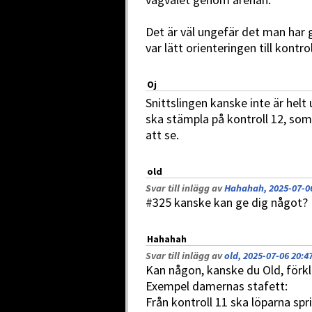
Det är väl ungefär det man har g
var lätt orienteringen till kontrol
Oj
Snittslingen kanske inte är hel
ska stämpla på kontroll 12, som l
att se.
old
Svar till inlägg av
Hahahah, 2025-07-06
#325 kanske kan ge dig något?
Hahahah
Svar till inlägg av
old, 2025-07-06 20:4
Kan någon, kanske du Old, förk
Exempel damernas stafett:
Från kontroll 11 ska löparna sp