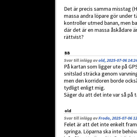
Det är precis samma misstag (H
massa andra löpare gör under t
kontroller utmed banan, men bar
där det är en massa åskådare är 
rättvist?
BB
Svar till inlägg av
old, 2025-07-06 14:2
På kartan som ligger ute på GPSs
snitslad sträcka genom varvninge
men den korridoren borde också
tydligt enligt mig.
Säger du att det inte var så på 
old
Svar till inlägg av
Frodo, 2025-07-06 1
Felet är att det inte enkelt fra
springa. Löparna ska inte behö