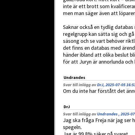
inte är ett brott som kvalificera
men man säger även att löparen h
Saknar också en tydlig databas 
regelgrupp kan sätta sig och gå 
säsong och se vart behöver riktl
det finns en databas med ärenden
händer ibland att olika beslut bl
för att Juryn är annorlunda och 
Undrandes
Svar till inlägg av
DrJ, 2025-07-05 16:5
Om du inte har förstått det änn
DrJ
Svar till inlägg av
Undrandes , 2025-07
Jag ska fråga Freja när jag ser
spegeln.
Jag är 99.8% säker på svaret.