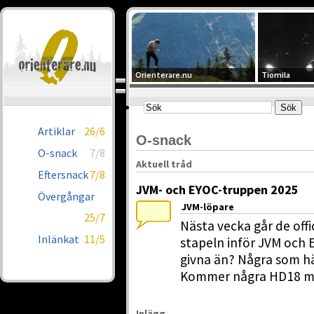
Orienterare.nu
Tiomila
Artiklar
26/6
O-snack
O-snack
7/8
Aktuell tråd
Eftersnack
7/8
JVM- och EYOC-truppen 2025
Övergångar
JVM-löpare
25/7
Nästa vecka går de offi
Inlänkat
11/5
stapeln inför JVM och E
givna än? Några som h
Kommer några HD18 me
Inlägg