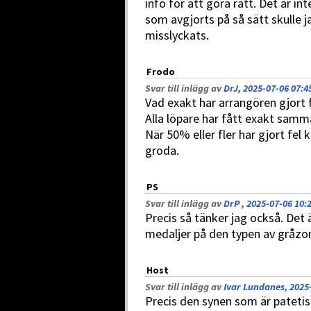
info för att göra rätt. Det är i
som avgjorts på så sätt skulle j
misslyckats.
Frodo
Svar till inlägg av
DrJ, 2025-07-06 07:4
Vad exakt har arrangören gjort 
Alla löpare har fått exakt samm
När 50% eller fler har gjort fel
groda.
PS
Svar till inlägg av
DrP , 2025-07-06 10:
Precis så tänker jag också. Det
medaljer på den typen av gråzon
Host
Svar till inlägg av
Ivar Lundanes, 2025
Precis den synen som är patetis