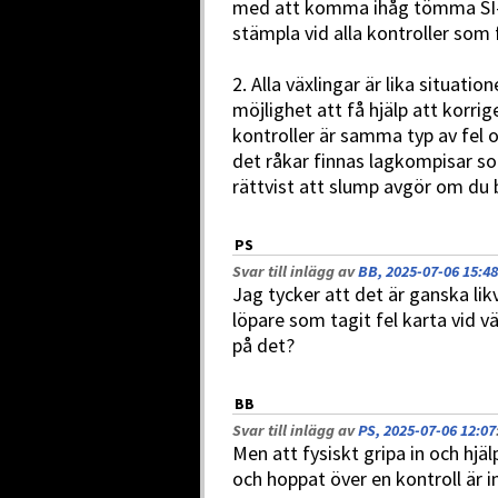
med att komma ihåg tömma SI-p
stämpla vid alla kontroller som
2. Alla växlingar är lika situatio
möjlighet att få hjälp att korri
kontroller är samma typ av fel 
det råkar finnas lagkompisar som
rättvist att slump avgör om du bl
PS
Svar till inlägg av
BB, 2025-07-06 15:48
Jag tycker att det är ganska lik
löpare som tagit fel karta vid väx
på det?
BB
Svar till inlägg av
PS, 2025-07-06 12:07
Men att fysiskt gripa in och hjä
och hoppat över en kontroll är i