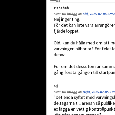
Hahahah
Svar till inlägg av
old, 2025-07-06 22:5
Nej ingenting.
För det kan inte vara arrangören
fjärde loppet.
Old, kan du hålla med om att ma
varvningen påbörjar? För felet 
denna.
För om det dessutom är samma 
gång första gången till startp
Oj
Svar till inlägg av
Heja, 2025-07-05 21:
"Det enda syftet med varvningsk
deltagarna till arenan så publike
ex lägga en vettig kontrollpunk
vägvalet genom arenan."