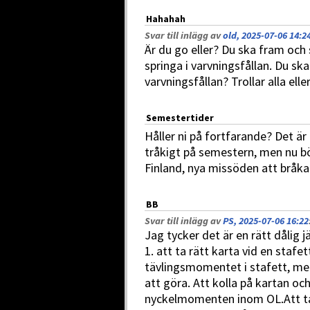
Hahahah
Svar till inlägg av
old, 2025-07-06 14:2
Är du go eller? Du ska fram och
springa i varvningsfållan. Du ska 
varvningsfållan? Trollar alla elle
Semestertider
Håller ni på fortfarande? Det är
tråkigt på semestern, men nu bör
Finland, nya missöden att bråka
BB
Svar till inlägg av
PS, 2025-07-06 16:22
Jag tycker det är en rätt dålig 
1. att ta rätt karta vid en stafet
tävlingsmomentet i stafett, m
att göra. Att kolla på kartan och 
nyckelmomenten inom OL.Att ta 