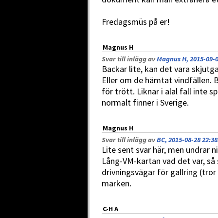
Fredagsmüs på er!
Magnus H
Svar till inlägg av
Magnus H, 2015-09-0
Backar lite, kan det vara skjutga
Eller om de hämtat vindfällen. 
för trött. Liknar i alal fall inte
normalt finner i Sverige.
Magnus H
Svar till inlägg av
BC, 2015-08-28 22:38
Lite sent svar här, men undrar 
Lång-VM-kartan vad det var, så
drivningsvägar för gallring (tror
marken.
C-H A