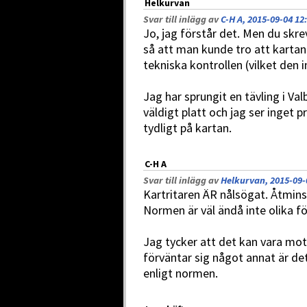
Helkurvan
Svar till inlägg av
C-H A, 2015-09-04 12
Jo, jag förstår det. Men du skre
så att man kunde tro att kartan
tekniska kontrollen (vilket den i
Jag har sprungit en tävling i Va
väldigt platt och jag ser inget 
tydligt på kartan.
C-H A
Svar till inlägg av
Helkurvan, 2015-09-
Kartritaren ÄR nålsögat. Åtmins
Normen är väl ändå inte olika fö
Jag tycker att det kan vara mot
förväntar sig något annat är de
enligt normen.