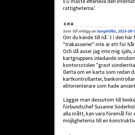
EU måste efterleva den internat
rättigheterna.'
C-H A
Svar till inlägg av
tunghäfta, 2015-09-0
Om du kände till nå´t i den här 
"trakasserier" inte är ett för hårt
Och då avser jag inte mig själv,
kartgruppens inledande omdöm
kontorsstolen "gravt sönderritad
Detta om en karta som redan d
kartkontrollanter, bankontrolla
elitorienterare som hade använt 
Lägger man dessutom till beske
förbundschef Susanne Söderholm
alla mått, kan vara föremål för 
möjligheterna till en konstrukti