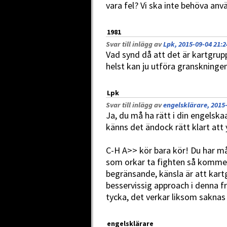
vara fel? Vi ska inte behöva an
1981
Svar till inlägg av
Lpk, 2015-09-04 21:2
Vad synd då att det är kartgrup
helst kan ju utföra granskning
Lpk
Svar till inlägg av
engelsklärare, 2015-
Ja, du må ha rätt i din engelsk
känns det ändock rätt klart att y
C-H A>> kör bara kör! Du har m
som orkar ta fighten så kommer
begränsande, känsla är att kartg
besservissig approach i denna 
tycka, det verkar liksom saknas 
engelsklärare