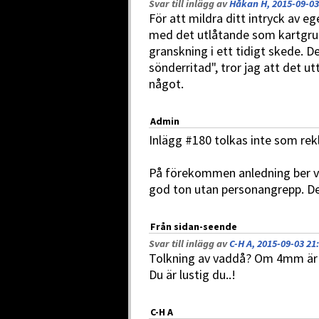
Svar till inlägg av
Håkan H, 2015-09-03
För att mildra ditt intryck av e
med det utlåtande som kartgrup
granskning i ett tidigt skede. D
sönderritad", tror jag att det ut
något.
Admin
Inlägg #180 tolkas inte som rek
På förekommen anledning ber vi al
god ton utan personangrepp. Det ä
Från sidan-seende
Svar till inlägg av
C-H A, 2015-09-03 21
Tolkning av vaddå? Om 4mm är
Du är lustig du..!
C-H A