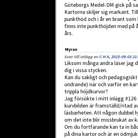
Göteborgs Medel-DM gick på s
Kartorna skiljer sig markant. T
punkthöd och i år en brant som b
finns inte punkthöjden med på å
års.
Myran
Svar till inlägg av
C-H A, 2015-09-03 21
Liksom många andra läser jag di
dig i vissa stycken.
Kan du sakligt och pedagogiskt 
undrande) när och varför en kar
trippla höjdkurvor?
Jag försökte i mitt inlägg #126
kurvbilden är framställd/ritad av
läsbarheten. Att någon dubbel h
om det inte blir missbrukat av k
Om du fortfarande kan ta in bå
på dina kartor och är en ödmj