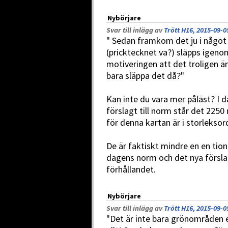
Nybörjare
Svar till inlägg av
Trött H16, 2015-09-0
" Sedan framkom det ju i något 
(pricktecknet va?) släpps igen
motiveringen att det troligen ä
bara släppa det då?"
Kan inte du vara mer påläst? I 
förslagt till norm står det 22
för denna kartan är i storlekso
De är faktiskt mindre en en tion
dagens norm och det nya försla
förhållandet.
Nybörjare
Svar till inlägg av
Trött H16, 2015-09-0
"Det är inte bara grönområden e