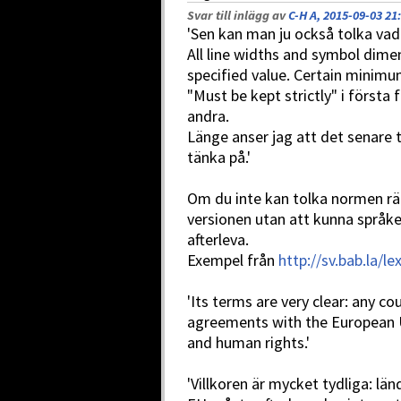
Svar till inlägg av
C-H A, 2015-09-03 21
'Sen kan man ju också tolka va
All line widths and symbol dimen
specified value. Certain minim
"Must be kept strictly" i första 
andra.
Länge anser jag att det senar
tänka på.'
Om du inte kan tolka normen rät
versionen utan att kunna språket
afterleva.
Exempel från
http://sv.bab.la/l
'Its terms are very clear: any co
agreements with the European U
and human rights.'
'Villkoren är mycket tydliga: l