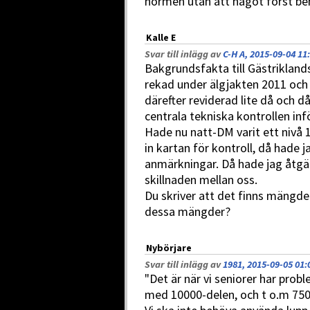
normen utan att något först be
Kalle E
Svar till inlägg av
C-H A, 2015-09-04 11
Bakgrundsfakta till Gästrikland
rekad under älgjakten 2011 och
därefter reviderad lite då och då
centrala tekniska kontrollen inf
Hade nu natt-DM varit ett nivå
in kartan för kontroll, då hade 
anmärkningar. Då hade jag åtgä
skillnaden mellan oss.
Du skriver att det finns mängder
dessa mängder?
Nybörjare
Svar till inlägg av
1981, 2015-09-05 01:
"Det är när vi seniorer har pro
med 10000-delen, och t o.m 750