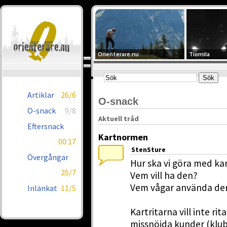
Orienterare.nu
Tiomila
Artiklar
26/6
O-snack
O-snack
9/8
Aktuell tråd
Eftersnack
Kartnormen
00:17
StenSture
Övergångar
Hur ska vi göra med k
25/7
Vem vill ha den?
Vem vågar använda de
Inlänkat
11/5
Kartritarna vill inte r
missnöjda kunder (klub