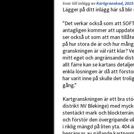
Svar till inlägg av
Kartgranskad, 2015-
Lägger på ditt inlägg här så bli
"Det verkar också som att SOFT
antagligen kommer att uppdater
ser också ut som att man tillåte
på hur stora de är och hur många
granskningen är väl rätt klar? Vet
mitt eget och angränsande distr
allt färre kan se kartans detal
enkla lösningen är då att först
har varit inne på skulle det trol
gång."
Kartgranskningen är ett bra stöd
distrikt NV Blekinge) med mycke
stentäckt mark och blockterräng
och förstör den övergripande vik
i riklig mängd på liten yta. 404
begränsas av gällande kartnorm