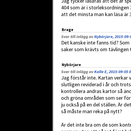
Jag tycker iallafall att det är 
404 som är i storleksordningen
att det minsta man kan läsa är 
Brage
Svar till inlägg av
Nybörjare, 2015-09-
Det kanske inte fanns tid? Som 
saker som krävts om tävlingen t
Nybörjare
Svar till inlägg av
Kalle E, 2015-09-05 
Jag förstår inte. Kartan verkar 
slutligen reviderad i år och tro
kontrollera andras kartor så än
och gröna områden som ser för 
ju också på en del ställen. Är d
så måste man reka på nytt?
Är det inte bra om de som kontr