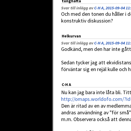
tunghäfta
Svar till inlägg av
C-H A, 2015-09-04 11
Och med den tonen du håller i d
konstruktiv diskussion?
Helkurvan
Svar till inlägg av
C-H A, 2015-09-04 11
Godkänd, men den har inte gått 
Sedan tycker jag att ekvidistans
förväntar sig en rejäl kulle och 
C-H A
Nu kan jag bara inte låta bli. Ti
http://omaps.worldofo.com/?i
Den är ritad av en av medlemm
andras användning av "för små"
m.m. Observera också att denn