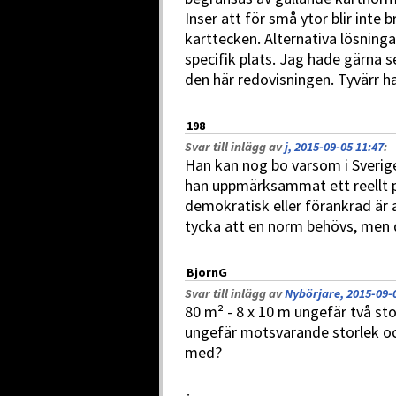
Inser att för små ytor blir inte
karttecken. Alternativa lösninga
specifik plats. Jag hade gärna s
den här redovisningen. Tyvärr ha
198
Svar till inlägg av
j, 2015-09-05 11:47
:
Han kan nog bo varsom i Sverige 
han uppmärksammat ett reellt p
demokratisk eller förankrad är a
tycka att en norm behövs, men d
BjornG
Svar till inlägg av
Nybörjare, 2015-09-
80 m² - 8 x 10 m ungefär två sto
ungefär motsvarande storlek och
med?