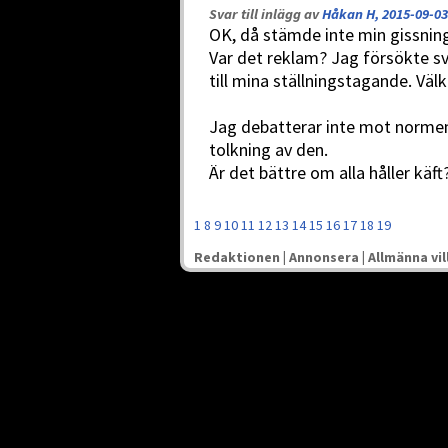
Svar till inlägg av
Håkan H, 2015-09-03
OK, då stämde inte min gissnin
Var det reklam? Jag försökte sv
till mina ställningstagande. Vä
Jag debatterar inte mot norme
tolkning av den.
Är det bättre om alla håller käft
1
8
9
10
11
12
13
14
15
16
17
18
19
Redaktionen
|
Annonsera
|
Allmänna vil