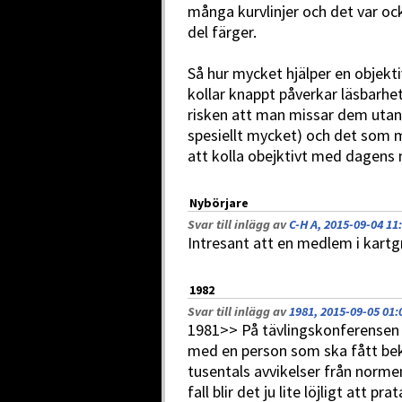
många kurvlinjer och det var oc
del färger.
Så hur mycket hjälper en objekt
kollar knappt påverkar läsbarh
risken att man missar dem utan 
spesiellt mycket) och det som m
att kolla obejktivt med dagens
Nybörjare
Svar till inlägg av
C-H A, 2015-09-04 11
Intresant att en medlem i kartg
1982
Svar till inlägg av
1981, 2015-09-05 01:
1981>> På tävlingskonferensen 
med en person som ska fått bekr
tusentals avvikelser från norm
fall blir det ju lite löjligt att 