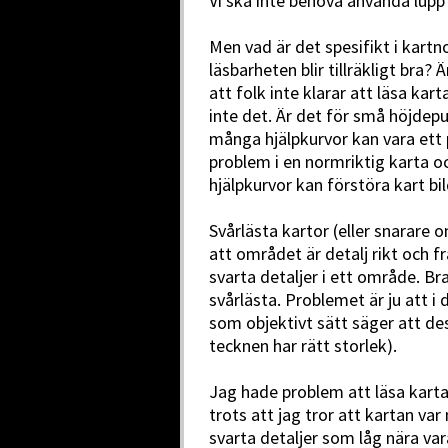
Vi ska inte behöva använda lupp
Men vad är det spesifikt i kart
läsbarheten blir tillräkligt bra?
att folk inte klarar att läsa kar
inte det. Är det för små höjdepun
många hjälpkurvor kan vara ett
problem i en normriktig karta 
hjälpkurvor kan förstöra kart bi
Svårlästa kartor (eller snarare 
att området är detalj rikt och f
svarta detaljer i ett område. Br
svårlästa. Problemet är ju att i
som objektivt sätt säger att d
tecknen har rätt storlek).
Jag hade problem att läsa karta
trots att jag tror att kartan v
svarta detaljer som låg nära var