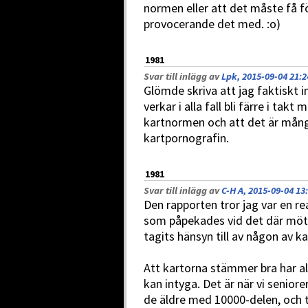
normen eller att det måste få
provocerande det med. :o)
1981
Svar till inlägg av
Lpk, 2015-09-04 21:2
Glömde skriva att jag faktiskt i
verkar i alla fall bli färre i tak
kartnormen och att det är mång
kartpornografin.
1981
Svar till inlägg av
C-H A, 2015-09-04 13
Den rapporten tror jag var en rea
som påpekades vid det där mötet
tagits hänsyn till av någon av k
Att kartorna stämmer bra har al
kan intyga. Det är när vi senio
de äldre med 10000-delen, och