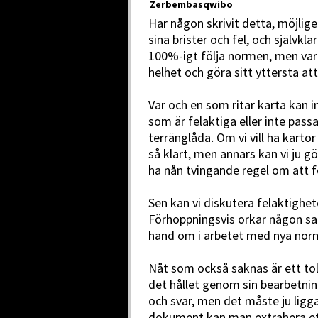
Zerbembasqwibo
Har någon skrivit detta, möjligen
sina brister och fel, och självkla
100%-igt följa normen, men var
helhet och göra sitt yttersta att
Var och en som ritar karta kan i
som är felaktiga eller inte passar
terränglåda. Om vi vill ha karto
så klart, men annars kan vi ju gö
ha nån tvingande regel om att f
Sen kan vi diskutera felaktighet
Förhoppningsvis orkar någon sa
hand om i arbetet med nya nor
Nåt som också saknas är ett to
det hållet genom sin bearbetni
och svar, men det måste ju ligga 
dokument kan man extrahera ett