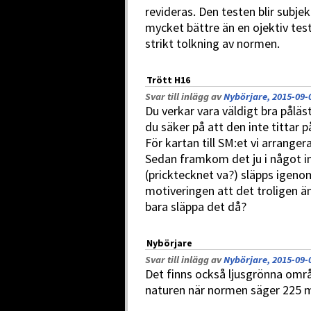
revideras. Den testen blir subje
mycket bättre än en ojektiv tes
strikt tolkning av normen.
Trött H16
Svar till inlägg av
Nybörjare, 2015-09-
Du verkar vara väldigt bra påläst
du säker på att den inte tittar 
För kartan till SM:et vi arranger
Sedan framkom det ju i något in
(pricktecknet va?) släpps igen
motiveringen att det troligen ä
bara släppa det då?
Nybörjare
Svar till inlägg av
Nybörjare, 2015-09-
Det finns också ljusgrönna om
naturen när normen säger 225 