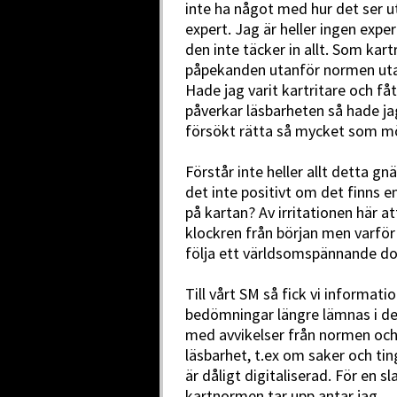
inte ha något med hur det ser ut
expert. Jag är heller ingen exp
den inte täcker in allt. Som kar
påpekanden utanför normen uta
Hade jag varit kartritare och 
påverkar läsbarheten så hade ja
försökt rätta så mycket som möj
Förstår inte heller allt detta gn
det inte positivt om det finns en
på kartan? Av irritationen här at
klockren från början men varför
följa ett världsomspännande 
Till vårt SM så fick vi informati
bedömningar längre lämnas i den
med avvikelser från normen och
läsbarhet, t.ex om saker och tin
är dåligt digitaliserad. För en sl
kartnormen tar upp antar jag.