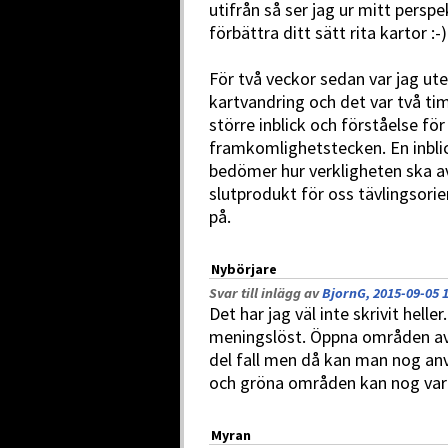
utifrån så ser jag ur mitt persp
förbättra ditt sätt rita kartor :-)
För två veckor sedan var jag ute
kartvandring och det var två t
större inblick och förståelse f
framkomlighetstecken. En inblic
bedömer hur verkligheten ska avb
slutprodukt för oss tävlingsorien
på.
Nybörjare
Svar till inlägg av
BjornG, 2015-09-05 
Det har jag väl inte skrivit hell
meningslöst. Öppna områden av 
del fall men då kan man nog an
och gröna områden kan nog vara 
Myran