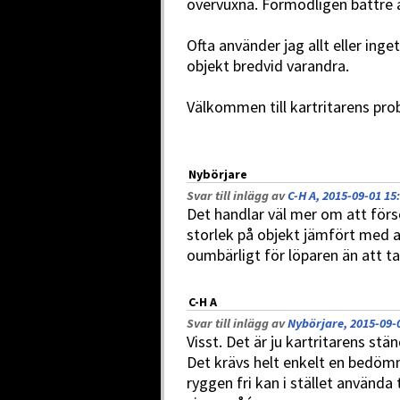
övervuxna. Förmodligen bättre a
Ofta använder jag allt eller inge
objekt bredvid varandra.
Välkommen till kartritarens pro
Nybörjare
Svar till inlägg av
C-H A, 2015-09-01 15
Det handlar väl mer om att för
storlek på objekt jämfört med
oumbärligt för löparen än att 
C-H A
Svar till inlägg av
Nybörjare, 2015-09-
Visst. Det är ju kartritarens st
Det krävs helt enkelt en bedömni
ryggen fri kan i stället använd