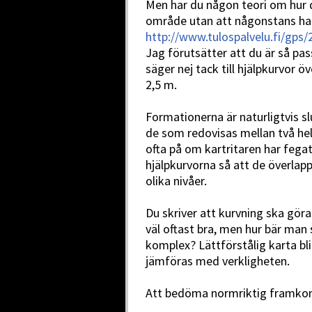
Men har du någon teori om hur de
område utan att någonstans ha 
http://www.tulospalvelu.fi/gp
Jag förutsätter att du är så pa
säger nej tack till hjälpkurvor 
2,5 m.
Formationerna är naturligtvis sl
de som redovisas mellan två he
ofta på om kartritaren har fegat 
hjälpkurvorna så att de överlapp
olika nivåer.
Du skriver att kurvning ska göras
väl oftast bra, men hur bär man 
komplex? Lättförstålig karta bli
jämföras med verkligheten.
Att bedöma normriktig framkoml