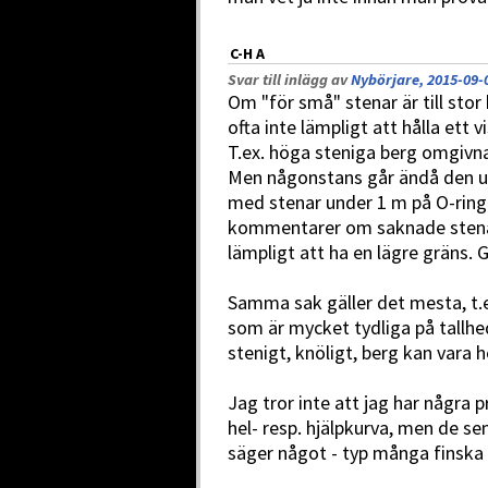
C-H A
Svar till inlägg av
Nybörjare, 2015-09-
Om "för små" stenar är till stor
ofta inte lämpligt att hålla ett 
T.ex. höga steniga berg omgivna 
Men någonstans går ändå den und
med stenar under 1 m på O-ringe
kommentarer om saknade stenar
lämpligt att ha en lägre gräns. G
Samma sak gäller det mesta, t.ex
som är mycket tydliga på tallhed
stenigt, knöligt, berg kan vara h
Jag tror inte att jag har några
hel- resp. hjälpkurva, men de sen
säger något - typ många finska 