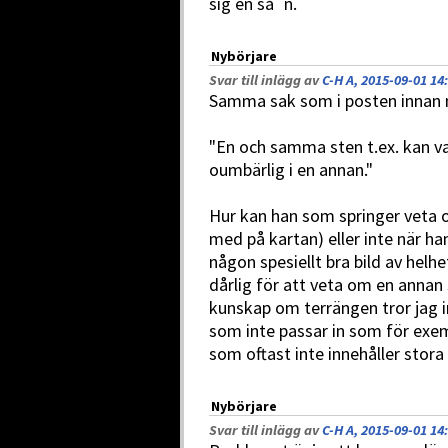
sig en så´n.
Nybörjare
Svar till inlägg av
C-H A, 2015-09-01 14
Samma sak som i posten innan 
"En och samma sten t.ex. kan var
oumbärlig i en annan."
Hur kan han som springer veta o
med på kartan) eller inte när han 
någon spesiellt bra bild av helhe
dårlig för att veta om en annan 
kunskap om terrängen tror jag i
som inte passar in som för exem
som oftast inte innehåller stora
Nybörjare
Svar till inlägg av
C-H A, 2015-09-01 14