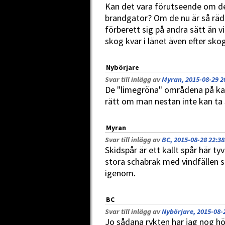
Kan det vara förutseende om de
brandgator? Om de nu är så rädd
förberett sig på andra sätt än vi
skog kvar i länet även efter sk
Nybörjare
Svar till inlägg av
Myran, 2015-08-29 2
De "limegröna" områdena på kart
rätt om man nestan inte kan ta
Myran
Svar till inlägg av
BC, 2015-08-28 22:38
Skidspår är ett kallt spår här t
stora schabrak med vindfällen so
igenom.
BC
Svar till inlägg av
Nybörjare, 2015-08-
Jo sådana rykten har jag nog hör