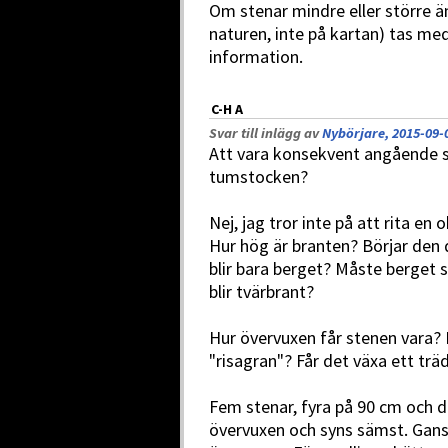
Om stenar mindre eller större ä
naturen, inte på kartan) tas m
information.
C-H A
Svar till inlägg av
Nybörjare, 2015-09-
Att vara konsekvent angående st
tumstocken?
Nej, jag tror inte på att rita en 
Hur hög är branten? Börjar den 
blir bara berget? Måste berget 
blir tvärbrant?
Hur övervuxen får stenen vara? 
"risagran"? Får det växa ett trä
Fem stenar, fyra på 90 cm och 
övervuxen och syns sämst. Gans