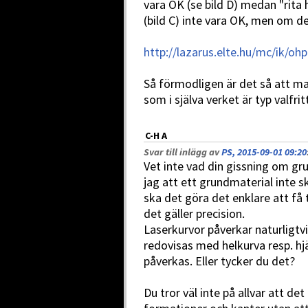
vara OK (se bild D) medan "rita
(bild C) inte vara OK, men om de
http://lazarus.elte.hu/mc/ik/oh
Så förmodligen är det så att ma
som i själva verket är typ valfri
C-H A
Svar till inlägg av
PS, 2015-09-01 09:20
Vet inte vad din gissning om gr
jag att ett grundmaterial inte 
ska det göra det enklare att få ti
det gäller precision.
Laserkurvor påverkar naturligtv
redovisas med helkurva resp. hj
påverkas. Eller tycker du det?
Du tror väl inte på allvar att de