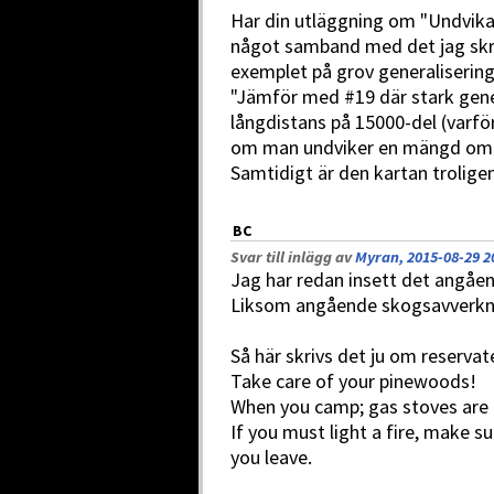
Har din utläggning om "Undvika
något samband med det jag skrev
exemplet på grov generalisering
"Jämför med #19 där stark gene
långdistans på 15000-del (varfö
om man undviker en mängd områ
Samtidigt är den kartan trolige
BC
Svar till inlägg av
Myran, 2015-08-29 2
Jag har redan insett det angåen
Liksom angående skogsavverknin
Så här skrivs det ju om reservat
Take care of your pinewoods!
When you camp; gas stoves are b
If you must light a fire, make su
you leave.