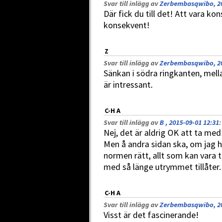
Svar till inlägg av
Zerbembasqwibo, 20
Där fick du till det! Att vara k
konsekvent!
Z
Svar till inlägg av
Zerbembasqwibo, 20
Sänkan i södra ringkanten, mella
är intressant.
C-H A
Svar till inlägg av
B , 2015-09-01 12:31
:
Nej, det är aldrig OK att ta med
Men å andra sidan ska, om jag h
normen rätt, allt som kan vara til
med så länge utrymmet tillåter.
C-H A
Svar till inlägg av
Zerbembasqwibo, 20
Visst är det fascinerande!