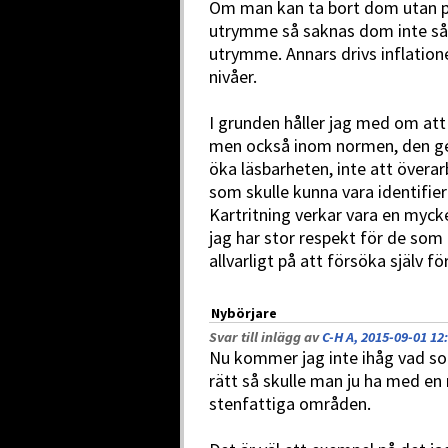
Om man kan ta bort dom utan p
utrymme så saknas dom inte så m
utrymme. Annars drivs inflationen
nivåer.
I grunden håller jag med om att 
men också inom normen, den ger j
öka läsbarheten, inte att överarb
som skulle kunna vara identifier
Kartritning verkar vara en myck
jag har stor respekt för de som 
allvarligt på att försöka själv fö
Nybörjare
Svar till inlägg av
C-H A, 2015-09-01 12
Nu kommer jag inte ihåg vad so
rätt så skulle man ju ha med en 
stenfattiga områden.