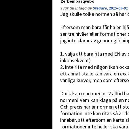
Zerbembasqwibo
Svar till inlägg av
Stegare, 2015-09-01 
Jag skulle tolka normen så här 
Eftersom man bara får ha en hjä
ser tre nivåer eller formationer
jag inte klarar av genom glidni
1. välja att bara rita med EN av 
inkonsekvent)
2. inte rita med någon (kan ock
ett annat ställe kan vara en exa
vanliga kurvor, men som efters
Dock kan man med nr 2 alltid ha
normen! Vem kan klaga på en no
Och precis här är normen ett stö
formation inte kan ritas så är de
innebär, att eftersom en karta 
formationer inte heller ska var