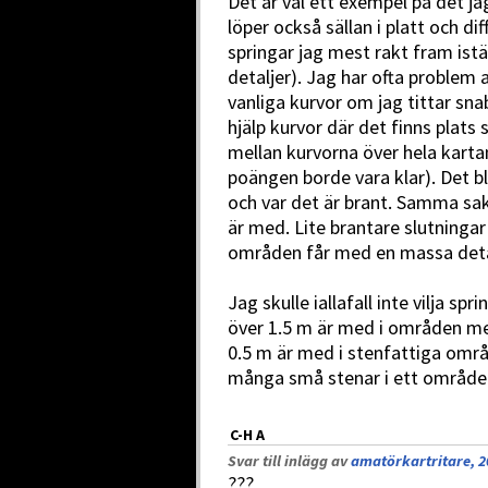
Det är väl ett exempel på det ja
löper också sällan i platt och di
springar jag mest rakt fram istä
detaljer). Jag har ofta problem a
vanliga kurvor om jag tittar sn
hjälp kurvor där det finns plats
mellan kurvorna över hela kartan
poängen borde vara klar). Det bli
och var det är brant. Samma sak
är med. Lite brantare slutningar
områden får med en massa deta
Jag skulle iallafall inte vilja sp
över 1.5 m är med i områden m
0.5 m är med i stenfattiga områ
många små stenar i ett område
C-H A
Svar till inlägg av
amatörkartritare, 2
???