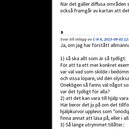
När det gäller diffusa områden s
också framgår av kartan att det 
B
Svar till inlägg av
C-H A, 2015-09-01 12
Ja, om jag har förstått allmänna
1) så ska allt som är så tydligt:
För att ta ett mer konkret exemp
var väl vad som skilde i bedömn
och vissa löpare, vid den olycks
Onekligen så fanns väl något s
var det tydligt för alla?
2) att det kan vara till hjälp var
Här beror det ju på om det tillf
hjälpkurvor upplevs som "onödig
finna annat att läsa på, eller i all
3) Så länge utrymmet tillåter.: