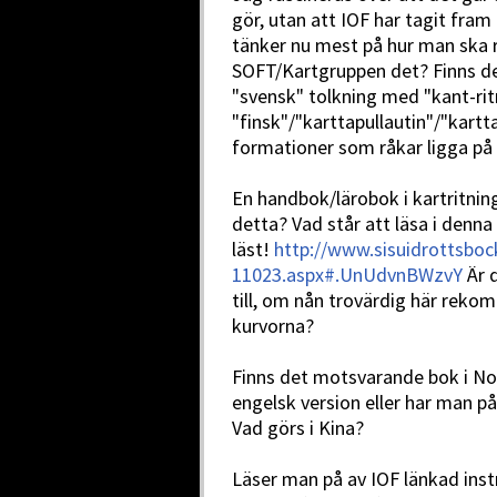
gör, utan att IOF har tagit fra
tänker nu mest på hur man ska r
SOFT/Kartgruppen det? Finns de
"svensk" tolkning med "kant-rit
"finsk"/"karttapullautin"/"kartta
formationer som råkar ligga på e
En handbok/lärobok i kartritnin
detta? Vad står att läsa i denna 
läst!
http://www.sisuidrottsboc
11023.aspx#.UnUdvnBWzvY
Är d
till, om nån trovärdig här rekom
kurvorna?
Finns det motsvarande bok i No
engelsk version eller har man p
Vad görs i Kina?
Läser man på av IOF länkad inst