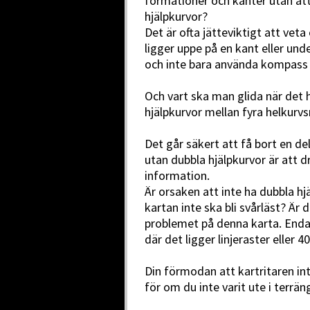
formationer och kanter utan at
hjälpkurvor?
Det är ofta jätteviktigt att veta
ligger uppe på en kant eller und
och inte bara använda kompass 
Och vart ska man glida när det hä
hjälpkurvor mellan fyra helkurvs
Det går säkert att få bort en de
utan dubbla hjälpkurvor är att
information.
Är orsaken att inte ha dubbla hjäl
kartan inte ska bli svårläst? Är 
problemet på denna karta. Enda
där det ligger linjeraster eller 40
Din förmodan att kartritaren in
för om du inte varit ute i terrän