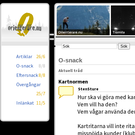
Orienterare.nu
Tiomila
Artiklar
26/6
O-snack
O-snack
8/8
Aktuell tråd
Eftersnack
8/8
Kartnormen
Övergångar
StenSture
25/7
Hur ska vi göra med k
Inlänkat
11/5
Vem vill ha den?
Vem vågar använda de
Kartritarna vill inte r
missnöjda kunder (klub