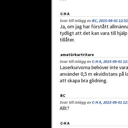
C-H A
Svar till inlägg av
BC, 2015-09-01 12:52
Ja, om jag har förstått allmänna
tydligt att det kan vara till hj
tillåter.
amatörkartritare
Svar till inlägg av
C-H A, 2015-09-01 12
Laserkurvorna behöver inte vara
använder 0,5 m ekvidistans på la
att skapa bra glidning.
BC
Svar till inlägg av
C-H A, 2015-09-01 12
Allt?
C-H A