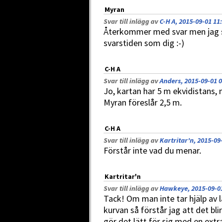
Myran
Svar till inlägg av
C-H A, 2015-09-01 11
Återkommer med svar men jag s
svarstiden som dig :-)
C-H A
Svar till inlägg av
Anders, 2015-09-01 0
Jo, kartan har 5 m ekvidistans,
Myran föreslår 2,5 m.
C-H A
Svar till inlägg av
Kartritar'n, 2015-09
Förstår inte vad du menar.
Kartritar'n
Svar till inlägg av
Hawkeye, 2015-09-01
Tack! Om man inte tar hjälp av 
kurvan så förstår jag att det blir
gör det lätt för sig med en extra