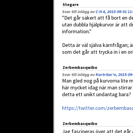
Stegare
Svar till inlägg av
C-H A, 2015-09-01 11
"Det går säkert att få bort en d
utan dubbla hjälpkurvor är att
information."
Detta är väl själva kärnfrågan;
som det går att trycka in i en or
Zerbembasqwibo
Svar till inlägg av
Kartritar'n, 2015-09
Man gled nog på kurvorna lite m
här mycket idag när man stirrar p
detta ett unikt undantag bara?
https://twitter.com/zerbemba
Zerbembasqwibo
Jag fascineras över att det går