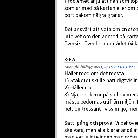
Problemet är ju att han som löpe
som är med på kartan eller om de
bort bakom några granar.
Det är svårt att veta om en sten 
inte vet om den är med på kart
översikt över hela området (vilk
C-H A
Svar till inlägg av
B, 2015-09-01 13:27
:
Håller med om det mesta.
1) Staketet skulle naturligtvis i
2) Håller med.
3) Nja, det beror på vad du me
måste bedömas utifrån miljön. 
helt ointressant i viss miljö, me
Sätt igång och pröva! Vi behöver
ska vara, men alla klarar ändå in
man vet ju inte innan man pröva