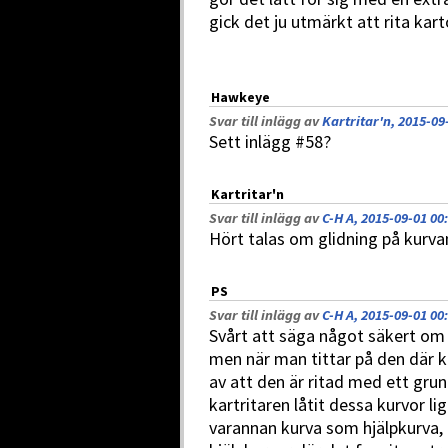
gick det ju utmärkt att rita kart
Hawkeye
Svar till inlägg av
Kartritar'n, 2015-09
Sett inlägg #58?
Kartritar'n
Svar till inlägg av
C-H A, 2015-09-01 00
Hört talas om glidning på kurva
PS
Svar till inlägg av
C-H A, 2015-09-01 00
Svårt att säga något säkert om 
men när man tittar på den där k
av att den är ritad med ett gru
kartritaren låtit dessa kurvor l
varannan kurva som hjälpkurva, 