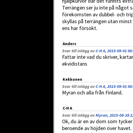
hjälpkurvor där det funnits extr
Terrängen ser ju inte på något 
förekomsten av dubbel- och tripp
skyllas på terrängen utan minst 
ens har försökt.
Anders
Svar till inlägg av
C-H A, 2015-09-01 00
Fattar inte vad du skriver, karta
ekvidistans
Kekkonen
Svar till inlägg av
C-H A, 2015-09-01 00
Myran och alla från Finland.
C-H A
Svar till inlägg av
Myran, 2015-08-28 2
Ok, du är en av dom som tycker 
beroende av höjden över havet.