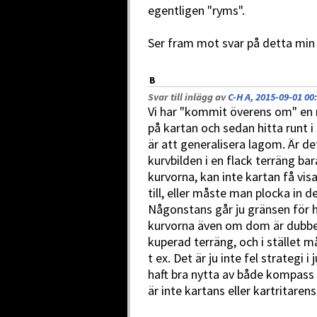
egentligen "ryms".
Ser fram mot svar på detta min 
B
Svar till inlägg av
C-H A, 2015-09-01 00
Vi har "kommit överens om" en n
på kartan och sedan hitta runt 
är att generalisera lagom. Är de
kurvbilden i en flack terräng ba
kurvorna, kan inte kartan få vis
till, eller måste man plocka in d
Någonstans går ju gränsen för h
kurvorna även om dom är dubbe
kuperad terräng, och i stället
t ex. Det är ju inte fel strategi i 
haft bra nytta av både kompass 
är inte kartans eller kartritarens