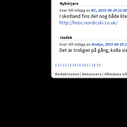
Nybörjare
Svar till inlägg av
BC, 2015-08-28 22:38
I skotland fins det nog både lit
http://hnoc.nordicski.co.uk/
sladek
Svar till inlägg av
Analys, 2015-08-28 2
Det är troligen på gång, kolla si
1
11
12
13
14
15
16
17
18
19
Redaktionen
|
Annonsera
|
Allmänna vil