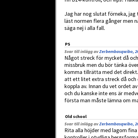
Jag har nog slutat förneka, jag t
läst normen flera gånger men n
säga nej i alla fall.
PS
Svar till inlägg av
Zerbembasqwibo, 20
Något streck för mycket då och 
missbruk men du bör tänka över 
komma tillrätta med det direkt. 
att ett litet extra streck då och
koppla av. Innan du vet ordet av
och du kanske inte ens är medv
första man måste lämna om man
Old school
Svar till inlägg av
Zerbembasqwibo, 20
Rita alla höjder med lagom fina
kontroller i otydliga bergsforma