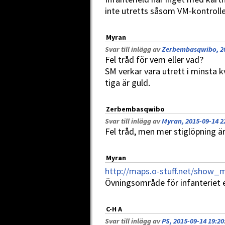
inte utretts såsom VM-kontrolle
Myran
Svar till inlägg av
Zerbembasqwibo, 20
Fel tråd för vem eller vad?
SM verkar vara utrett i minsta kvi
tiga är guld.
Zerbembasqwibo
Svar till inlägg av
Myran, 2015-09-14 2
Fel tråd, men mer stiglöpning är
Myran
http://maps.o-stuff.net/show
Övningsområde för infanteriet 
C-H A
Svar till inlägg av
PS, 2015-09-14 19:20