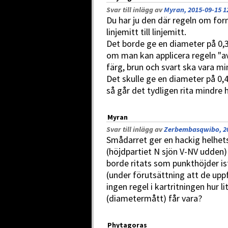
Svar till inlägg av
Myran, 2015-09-15 1
Du har ju den där regeln om for
linjemitt till linjemitt.
Det borde ge en diameter på 0,3
om man kan applicera regeln "a
färg, brun och svart ska vara m
Det skulle ge en diameter på 0
så går det tydligen rita mindre
Myran
Svar till inlägg av
Zerbembasqwibo, 20
Smådarret ger en hackig helhet
(höjdpartiet N sjön V-NV udden
borde ritats som punkthöjder istä
(under förutsättning att de uppf
ingen regel i kartritningen hur l
(diametermått) får vara?
Phytagoras