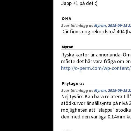
Japp +1 på det :)
C-H A
Svar till inlägg av
Myran, 2015-09-15 2
Där finns nog rekordsmå 404 (h
Myran
Ryska kartor är annorlunda. Om 
måste det här vara fråga om en 
http://o-perm.com/wp-content
Phytagoras
Svar till inlägg av
Myran, 2015-09-15 2
Nej tyvärr. Kan bara relatera till
stödkurvor är sällsynta på nivå 
möjligheten att "släppa" stödk
den med den vanliga 0,14mm ku