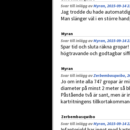
Svar till inlägg av
Myran, 2015-09-14 2
Jag trodde du hade automatdigit
Man slänger väl i en större hand
Myran
Svar till inlägg av
Myran, 2015-09-14 2
Spar tid och sluta räkna gropar!
högtravande och godtagbar siffr
Myran
Svar till inlägg av
Zerbembasqwibo, 20
Jo om inte alla 747 gropar är m
diameter på minst 2 meter så bl
Påstående två är sant, men är i
kartritningens tillkortakomman
Zerbembasqwibo
Svar till inlägg av
Myran, 2015-09-14 2
Infanterield har inget med kar