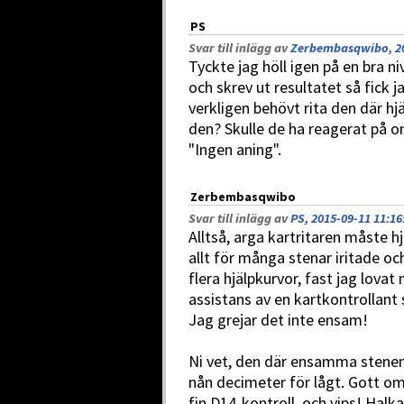
PS
Svar till inlägg av
Zerbembasqwibo, 20
Tyckte jag höll igen på en bra 
och skrev ut resultatet så fick 
verkligen behövt rita den där 
den? Skulle de ha reagerat på o
"Ingen aning".
Zerbembasqwibo
Svar till inlägg av
PS, 2015-09-11 11:16
Alltså, arga kartritaren måste h
allt för många stenar iritade och
flera hjälpkurvor, fast jag lovat
assistans av en kartkontrollant
Jag grejar det inte ensam!
Ni vet, den där ensamma stenen
nån decimeter för lågt. Gott om
fin D14-kontroll, och vips! Halka