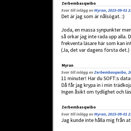
Zerbembasqwibo
Svar till inlägg av
Myran, 2015-09-01 2
Det är jag som är nålsögat. :)
Joda, en massa synpunkter men 
så orkar jag inte rada upp alla. De
frekventa läsare här som kan int
(Ja, det var dagens första det.)
Myran
Svar till inlägg av
Zerbembasqwibo, 20
11 minuter! Har du SOFT:s dat
Då får jag krypa in i min trädko
Ingen åsikt om tydlighet och lä
Zerbembasqwibo
Svar till inlägg av
Myran, 2015-09-01 2
Jag kunde inte hålla mig från at