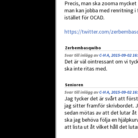
Precis, man ska zooma mycket när
man kan jobba med renritning i
istället för OCAD.
https://twitter.com/zerbemba
Zerbembasqwibo
Svar till inlägg av
C-H A, 2015-09-02 16
Det är väl ointressant om vi tyc
ska inte ritas med.
Senioren
Svar till inlägg av
C-H A, 2015-09-02 16
Jag tycker det är svårt att förstå
jag sitter framför skrivbordet. 
sedan mötas av att det lutar åt d
ska jag behöva följa en hjälpkur
att lista ut åt vilket håll det lu