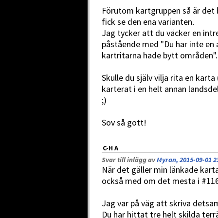
Förutom kartgruppen så är det 
fick se den ena varianten.
Jag tycker att du väcker en intre
påstående med "Du har inte en 
kartritarna hade bytt områden".
Skulle du själv vilja rita en kar
karterat i en helt annan landsd
;)
Sov så gott!
C-H A
Svar till inlägg av
Myran, 2015-09-01 2
När det gäller min länkade karta
också med om det mesta i #116
Jag var på väg att skriva det
Du har hittat tre helt skilda ter