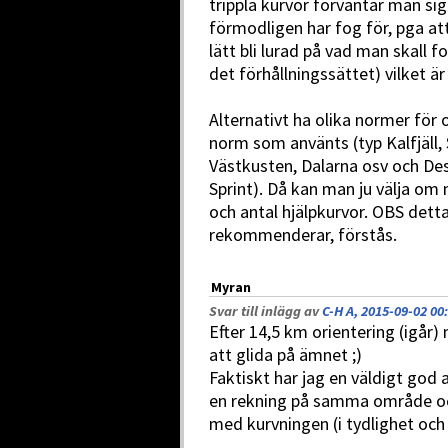
trippla kurvor förväntar man si
förmodligen har fog för, pga att
lätt bli lurad på vad man skall 
det förhållningssättet) vilket är
Alternativt ha olika normer för 
norm som använts (typ Kalfjäll,
Västkusten, Dalarna osv och D
Sprint). Då kan man ju välja om 
och antal hjälpkurvor. OBS detta
rekommenderar, förstås.
Myran
Svar till inlägg av
C-H A, 2015-09-02 00
Efter 14,5 km orientering (igår)
att glida på ämnet ;)
Faktiskt har jag en väldigt god 
en rekning på samma område och
med kurvningen (i tydlighet och 