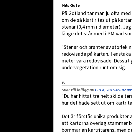
Nils Gute
På Gotland tar man ju ofta med
om de så klart ritas ut på kart
stenar (0,4 mm i diameter). Jag
länge det står med i PM vad som 
"Stenar och branter av storlek ne
redovisade på kartan. I enstaka f
meter vara redovisade. Dessa li
undervegetation runt om sig."
B
Svar till inlägg av
C-H A, 2015-09-02 00
"Du har hittat tre helt skilda te
hur det hade sett ut om kartrit
Det är förstås unika produkter av
att kartorna överlag stämmer bra
bommar än kartritarens, men de