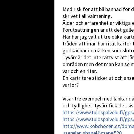
Med risk för att bli bannad för d
skrivet i all välmening.
Ålder och erfarenhet är viktig
Förutsättningen är att det gälle
Här har jag valt ut tre olika ka
tråden att man har ritat kartor t
godkännandemärken som slutre
Tyvärr är det inte rättvist att jä
områden men det man kan se med
var och en ritar.
En kartritare sticker ut och ans
varför?
Visar tre exempel med länkar dä
och tydlighet, tyvärr fick det s
https://www.tulospalvelu.fi/g
https://www.tulospalvelu.fi/g
http://www.kobchocen.cz/dom
user=jan.shanel&map=520