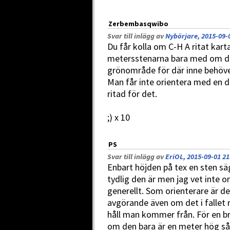
Zerbembasqwibo
Svar till inlägg av
Nybörjare, 2015-09-
Du får kolla om C-H A ritat kart
metersstenarna bara med om de li
grönområde för där inne behöve
Man får inte orientera med en då
ritad för det.
;) x 10
PS
Svar till inlägg av
EriOL, 2015-09-01 21
Enbart höjden på tex en sten sä
tydlig den är men jag vet inte 
generellt. Som orienterare är d
avgörande även om det i fallet 
håll man kommer från. För en b
om den bara är en meter hög så v