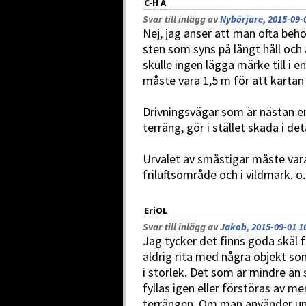
C-H A
Svar till inlägg av
Nybörjare, 2015-09-
Nej, jag anser att man ofta behö
sten som syns på långt håll och är
skulle ingen lägga märke till i 
måste vara 1,5 m för att kartan i
Drivningsvägar som är nästan end
terräng, gör i stället skada i deta
Urvalet av småstigar måste vara 
friluftsområde och i vildmark. o.s
EriOL
Svar till inlägg av
Jakob, 2015-09-01 1
Jag tycker det finns goda skäl 
aldrig rita med några objekt s
i storlek. Det som är mindre än så
fyllas igen eller förstöras av me
terrängen. Om man använder un