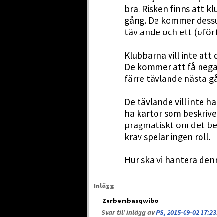
bra. Risken finns att k
gång. De kommer dessut
tävlande och ett (ofört
Klubbarna vill inte att 
De kommer att få negati
färre tävlande nästa g
De tävlande vill inte ha
ha kartor som beskriver
pragmatiskt om det beh
krav spelar ingen roll.
Hur ska vi hantera de
Inlägg
Zerbembasqwibo
Svar till inlägg av
PS, 2015-09-02 17:23