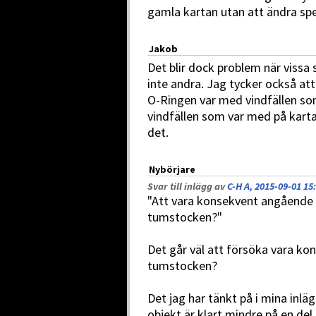
gamla kartan utan att ändra spe
Jakob
Det blir dock problem när vissa
inte andra. Jag tycker också at
O-Ringen var med vindfällen so
vindfällen som var med på kart
det.
Nybörjare
Svar till inlägg av
C-H A, 2015-09-01 15
"Att vara konsekvent angående s
tumstocken?"
Det går väl att försöka vara ko
tumstocken?
Det jag har tänkt på i mina inläg
objekt är klart mindre på en del