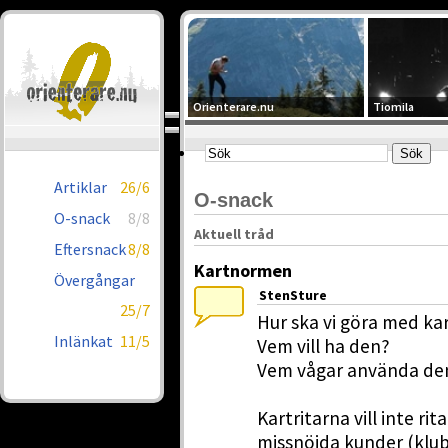
Orienterare.nu
Tiomila
Artiklar
26/6
O-snack
O-snack
8/8
Aktuell tråd
Eftersnack
8/8
Kartnormen
Övergångar
StenSture
25/7
Hur ska vi göra med k
Inlänkat
11/5
Vem vill ha den?
Vem vågar använda de
Kartritarna vill inte r
missnöjda kunder (klub