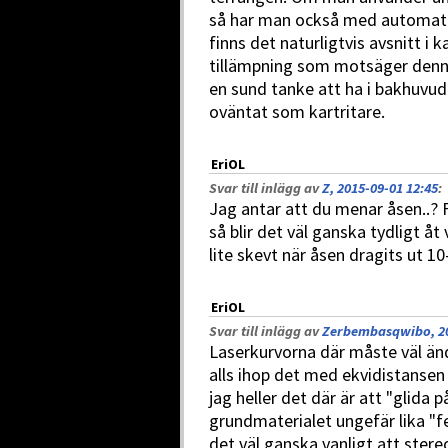
så har man också med automati
finns det naturligtvis avsnitt i
tillämpning som motsäger denna
en sund tanke att ha i bakhuvud
oväntat som kartritare.
EriOL
Svar till inlägg av
Z, 2015-09-01 12:45
:
Jag antar att du menar åsen..? F
så blir det väl ganska tydligt åt v
lite skevt när åsen dragits ut 1
EriOL
Svar till inlägg av
Zerbembasqwibo, 20
Laserkurvorna där måste väl änd
alls ihop det med ekvidistansen 
jag heller det där är att "glida 
grundmaterialet ungefär lika "fe
det väl ganska vanligt att ster