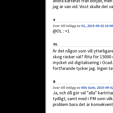
andra karterat från början, men 
jag är van vid. Visst skulle det v
#
Svar till inlägg av
OL, 2015-09-02 10:58
@OL : +1
OL
Är det någon som vill ytterligare
skog räcker väl? Rita för 15000 
mycket vid digitalisering i Oca
fortfarande tycker jag. Ingen ta
B
Svar till inlägg av
Nils Gute, 2015-09-0
Ja, och då gör väl "alla" kartrit
tydligt, samt med i PM som vilke
problem bara det är konsekvent 