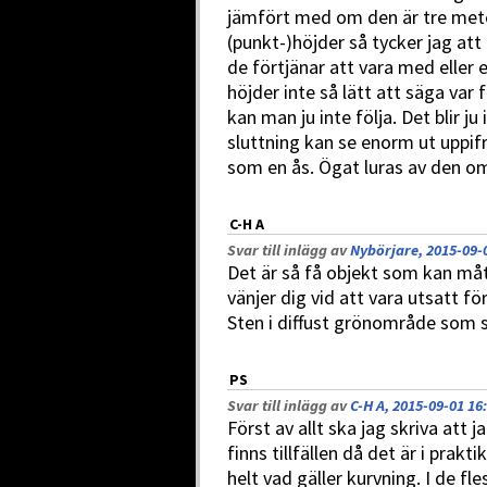
jämfört med om den är tre meter
(punkt-)höjder så tycker jag att
de förtjänar att vara med eller 
höjder inte så lätt att säga var 
kan man ju inte följa. Det blir ju 
sluttning kan se enorm ut uppif
som en ås. Ögat luras av den o
C-H A
Svar till inlägg av
Nybörjare, 2015-09-
Det är så få objekt som kan mått
vänjer dig vid att vara utsatt fö
Sten i diffust grönområde som s
PS
Svar till inlägg av
C-H A, 2015-09-01 16
Först av allt ska jag skriva att 
finns tillfällen då det är i prak
helt vad gäller kurvning. I de fle