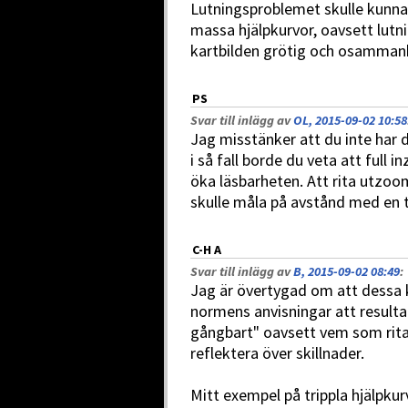
Lutningsproblemet skulle kunna
massa hjälpkurvor, oavsett lutni
kartbilden grötig och osamma
PS
Svar till inlägg av
OL, 2015-09-02 10:58
Jag misstänker att du inte har di
i så fall borde du veta att full 
öka läsbarheten. Att rita utzo
skulle måla på avstånd med en t
C-H A
Svar till inlägg av
B, 2015-09-02 08:49
:
Jag är övertygad om att dessa ka
normens anvisningar att resultate
gångbart" oavsett vem som ritar
reflektera över skillnader.
Mitt exempel på trippla hjälpku