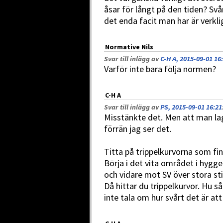
åsar för långt på den tiden? Sv
det enda facit man har är verkli
Normative Nils
Svar till inlägg av
C-H A, 2015-09-01 16
Varför inte bara följa normen?
C-H A
Svar till inlägg av
PS, 2015-09-01 16:21
Misstänkte det. Men att man lagt
förrän jag ser det.
Titta på trippelkurvorna som fin
Börja i det vita området i hygg
och vidare mot SV över stora st
Då hittar du trippelkurvor. Hu s
inte tala om hur svårt det är att