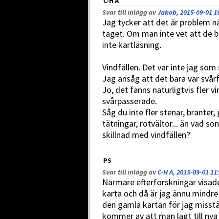
C-H A
Svar till inlägg av
Jakob, 2015-09-01 1
Jag tycker att det är problem 
taget. Om man inte vet att de ba
inte kartläsning.
Vindfällen. Det var inte jag som 
Jag ansåg att det bara var svå
Jo, det fanns naturligtvis fler 
svårpasserade.
Såg du inte fler stenar, branter, 
tätningar, rotvältor... än vad s
skillnad med vindfällen?
PS
Svar till inlägg av
C-H A, 2015-09-01 11
Närmare efterforskningar visad
karta och då är jag ännu mindre
den gamla kartan för jag misst
kommer av att man lagt till nya