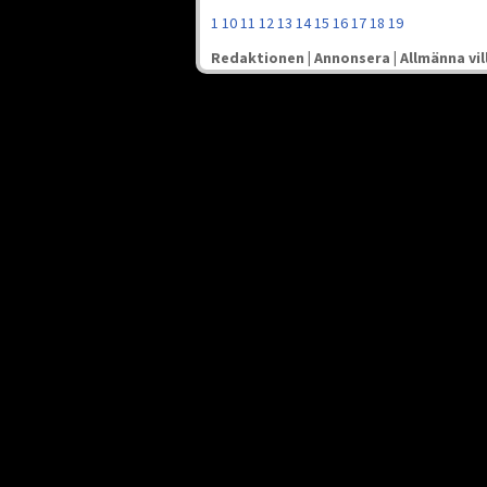
1
10
11
12
13
14
15
16
17
18
19
Redaktionen
|
Annonsera
|
Allmänna vil