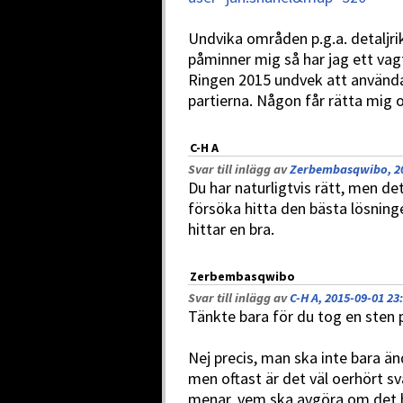
Undvika områden p.g.a. detaljri
påminner mig så har jag ett vag
Ringen 2015 undvek att använda 
partierna. Någon får rätta mig o
C-H A
Svar till inlägg av
Zerbembasqwibo, 20
Du har naturligtvis rätt, men det
försöka hitta den bästa lösning
hittar en bra.
Zerbembasqwibo
Svar till inlägg av
C-H A, 2015-09-01 23
Tänkte bara för du tog en sten 
Nej precis, man ska inte bara änd
men oftast är det väl oerhört svå
menar, vem ska avgöra om det bl