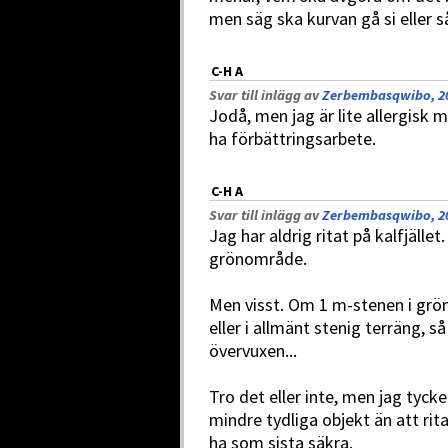
men säg ska kurvan gå si eller så
C-H A
Svar till inlägg av
Zerbembasqwibo, 20
Jodå, men jag är lite allergisk m
ha förbättringsarbete.
C-H A
Svar till inlägg av
Zerbembasqwibo, 20
Jag har aldrig ritat på kalfjälle
grönområde.
Men visst. Om 1 m-stenen i grö
eller i allmänt stenig terräng, 
övervuxen...
Tro det eller inte, men jag tyck
mindre tydliga objekt än att rit
ha som sista säkra.