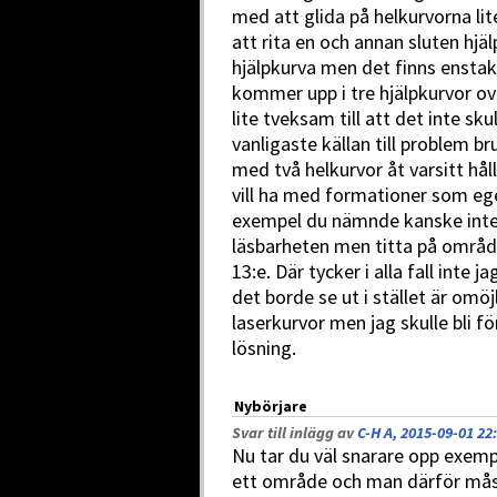
med att glida på helkurvorna 
att rita en och annan sluten hjä
hjälpkurva men det finns enstaka
kommer upp i tre hjälpkurvor ovan
lite tveksam till att det inte sk
vanligaste källan till problem b
med två helkurvor åt varsitt hå
vill ha med formationer som egen
exempel du nämnde kanske inte s
läsbarheten men titta på områ
13:e. Där tycker i alla fall inte j
det borde se ut i stället är omö
laserkurvor men jag skulle bli f
lösning.
Nybörjare
Svar till inlägg av
C-H A, 2015-09-01 22
Nu tar du väl snarare opp exemp
ett område och man därför måsta