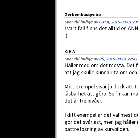
Zerbembasqwibo
Svar till inlägg av
C-H A, 2015-09-01 23
I vart fall finns det alltid en A
:)
C-H A
Svar till inlägg av
PS, 2015-09-01 22:42
Håller med om det mesta. Det fi
att jag skulle kunna rita om och
Mitt exempel visar ju dock att 
läsbarhet att göra. Se´n kan ma
det är tre nivåer.
I ditt exempel är det väl mest d
gör det svårläst, men jag hålle
bättre lösning av kurvbilden.