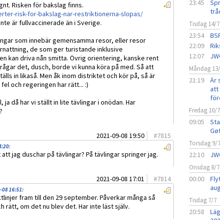
23:45
Spr
gnt. Risken för bakslag finns.
trå
ter-risk-for-bakslag-nar-restriktionerna-slopas/
nte är fullvaccinerade än i Sverige.
Tisdag 14/7
23:54
BSF
ävlingar som innebär gemensamma resor, eller resor
22:09
Rik
rnattning, de som ger turistande inklusive
12:07
JW
 kan driva nån smitta. Övrig orientering, kanske rent
ågar det, dusch, borde vi kunna köra på med. Så att
Måndag 13
älls in likaså. Men åk inom distriktet och kör på, så är
21:19
Är 
fel och regeringen har rätt... :)
att 
för
 ja då har vi ställt in lite tävlingar i onödan. Har
Fredag 10/
?
09:05
Sta
Gø
2021-09-08 19:50
#
7815
Torsdag 9/
4:20
:
att jag duschar på tävlingar? På tävlingar springer jag.
22:10
JW
Onsdag 8/7
2021-09-08 17:01
#
7814
00:00
Fly
aug
-08 16:51
:
ktlinjer fram till den 29 september. Påverkar många så
Tisdag 7/7
 rätt, om det nu blev det. Har inte läst själv.
20:58
Läg