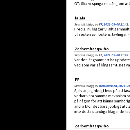
OT: Ska vi sjunga en sång om att
lalala
Svar till inlägg av
FF, 2021-09-08 21:42
:
Precis, nu lägger vi allt gammal
till resten av höstens tävlingar. - ah
Zerbembasqwibo
Svar till inlägg av
FF, 2021-09-08 21:42
:
Var det långsamt att ha uppdate
vad som var så långsamt. Det va
FF
Svar till inlägg av
Bästiklassen, 2021-09
Själv är jag riktigt less på att 
verkar vara samma mekanism so
på någon för att känna samhöri
andra blor det bara jobbigt att 
inte detta ständiga klagande tac
Zerbembasqwibo