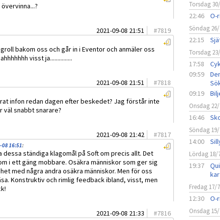
Torsdag 30
 övervinna...?
22:46
O-r
Söndag 26/
2021-09-08 21:51
#
7819
22:15
Sjä
t groll bakom oss och går in i Eventor och anmäler oss
Torsdag 23
hhhhhh visst ja...............
17:58
Cyk
09:59
Den
2021-09-08 21:51
#
7818
Sö
09:19
Bil
rat infon redan dagen efter beskedet? Jag förstår inte
Onsdag 22/
r väl snabbt snarare?
16:46
Sko
Söndag 19/
2021-09-08 21:42
#
7817
14:00
Sil
-08 16:51
:
läsa dessa ständiga klagomål på Soft om precis allt. Det
Lördag 18/
m i ett gäng mobbare. Osäkra människor som ger sig
19:37
Qui
ghet med några andra osäkra människor. Men för oss
kar
läsa. Konstruktiv och rimlig feedback ibland, visst, men
Fredag 17/
k!
12:30
O-r
Onsdag 15/
2021-09-08 21:33
#
7816