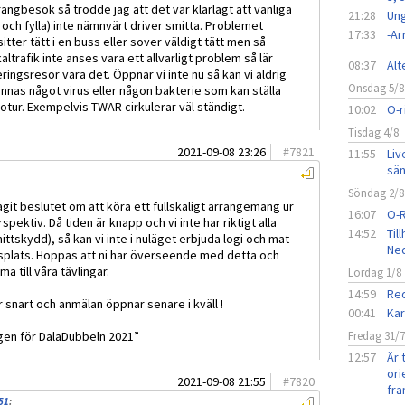
ngbesök så trodde jag att det var klarlagt att vanliga
21:28
Ung
och fylla) inte nämnvärt driver smitta. Problemet
17:33
-A
tter tätt i en buss eller sover väldigt tätt men så
ltrafik inte anses vara ett allvarligt problem så lär
08:37
Alt
ringsresor vara det. Öppnar vi inte nu så kan vi aldrig
Onsdag 5/8
innas något virus eller någon bakterie som kan ställa
 otur. Exempelvis TWAR cirkulerar väl ständigt.
10:02
O-r
Tisdag 4/8
2021-09-08 23:26
#
7821
11:55
Liv
sän
Söndag 2/8
git beslutet om att köra ett fullskaligt arrangemang ur
16:07
O-
spektiv. Då tiden är knapp och vi inte har riktigt alla
14:52
Til
tskydd), så kan vi inte i nuläget erbjuda logi och mat
Ned
splats. Hoppas att ni har överseende med detta och
a till våra tävlingar.
Lördag 1/8
14:59
Red
nart och anmälan öppnar senare i kväll !
00:41
Kar
gen för DalaDubbeln 2021”
Fredag 31/
12:57
Är 
ori
2021-09-08 21:55
#
7820
fra
:51
: