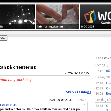
ila
Orienteringskartan
WOC 2016
Senast 
Lördag 8/8
kan på orientering
07:42
Dål
2020-03-11 07:35
Fredag 7/8
nmält för granskning
22:48
O-R
22:23
O-r
Skriv ett inlägg
20:22
Rou
2021-09-08 23:31
#
7822
Torsdag 6/
1-09-08 21:33
:
22:33
Ori
 på andra orter skulle driva smittan mer än tävlingar på
3, 