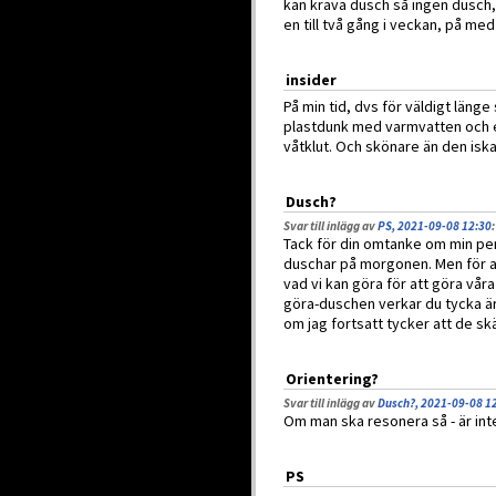
kan kräva dusch så ingen dusch, 
en till två gång i veckan, på med
insider
På min tid, dvs för väldigt läng
plastdunk med varmvatten och et
våtklut. Och skönare än den iskal
Dusch?
Svar till inlägg av
PS, 2021-09-08 12:30
:
Tack för din omtanke om min per
duschar på morgonen. Men för att
vad vi kan göra för att göra våra
göra-duschen verkar du tycka är
om jag fortsatt tycker att de sk
Orientering?
Svar till inlägg av
Dusch?, 2021-09-08 1
Om man ska resonera så - är inte
PS