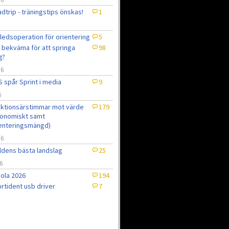
dtrip - träningstips önskas!
1
ledsoperation för orientering
5
 bekväma för att springa
98
g?
/6
 spår Sprint i media
9
6
ktionsärstimmar mot värde
179
onomiskt samt
enteringsmängd)
/6
ldens bästa landslag
25
6
ola 2026
194
rtident usb driver
7