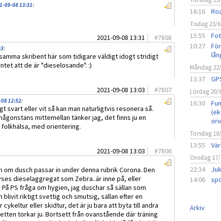
1-09-08 13:31
:
16:16
Roa
Tisdag 23/6
15:55
Fot
2021-09-08 13:31
#
7808
10:27
För
03
:
lån
samma skribent här som tidigare väldigt idogt stridigt
t att de är "dieselosande". :)
Måndag 22
13:37
GPS
2021-09-08 13:03
#
7807
Lördag 20/
-08 12:52
:
16:30
Fun
igt svart eller vit så kan man naturligtvis resonera så.
(ek
någonstans mittemellan tänker jag, det finns ju en
ori
i folkhälsa, med orientering.
Torsdag 18
13:55
Vär
2021-09-08 13:03
#
7806
Onsdag 17/
22:34
Juk
n om dusch passar in under denna rubrik Corona. Den
avses dieselaggregat som Zebra..är inne på, eller
14:06
spo
? På PS fråga om hygien, jag duschar så sällan som
 blivit riktigt svettig och smutsig, sällan efter en
 cykeltur eller skidtur, det är ju bara att byta till andra
Arkiv
vetten torkar ju. Bortsett från ovanstående där träning