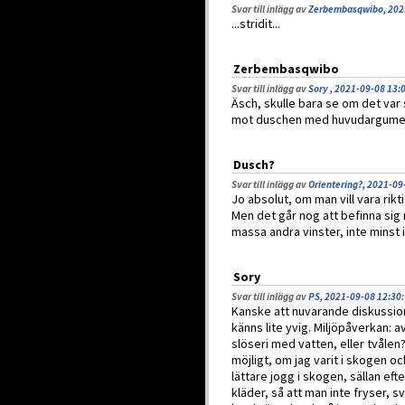
Svar till inlägg av
Zerbembasqwibo, 202
...stridit...
Zerbembasqwibo
Svar till inlägg av
Sory , 2021-09-08 13:
Äsch, skulle bara se om det var 
mot duschen med huvudargumente
Dusch?
Svar till inlägg av
Orientering?, 2021-09
Jo absolut, om man vill vara rikt
Men det går nog att befinna sig 
massa andra vinster, inte minst 
Sory
Svar till inlägg av
PS, 2021-09-08 12:30
:
Kanske att nuvarande diskussio
känns lite yvig. Miljöpåverkan: 
slöseri med vatten, eller tvålen
möjligt, om jag varit i skogen och
lättare jogg i skogen, sällan efter
kläder, så att man inte fryser, s