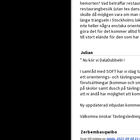
hemorten? Vad beträffar restaura
restaurangbesök (utan tex dans 
skulle då möjligen vara om man si
länge trängseln i Stockholms loka
inte heller några enstaka oriente
göra det för det kommer alltid f
till stort elände för den som har
Julian
” Nu kör vi DalaDubbeln !
I samråd med SOFT har vi idag ta
ett orienterings- och tävlingsper
förutsättningar (kommun och smit
på skolor samt dusch på tävling
att ni ändå har möjlighet att komm
Ny uppdaterad inbjudan kommer s
Välkomna önskar Tävlingslednin
Zerbembasqwibo
Svar till inlägg av
lalala, 2021-09-08 21