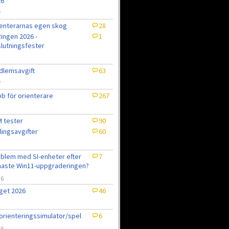
26
7
enterarnas egen skog
28
ingen 2026 -
1
lutningsfester
lemsavgift
63
7
b för orienterare
267
 tester
90
lingsavgifter
60
blem med SI-enheter efter
7
aste Win11-uppgraderingen?
/6
get 2026
46
6
orienteringssimulator/spel
6
/6