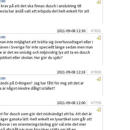
2:00
:
 krav på att det ska finnas dusch i anslutning till
sta har ändå valt att erbjuda det helt enkelt för att
2021-09-08 12:30
#
7801
2:00
:
man inte möjlighet att tvätta sig överhuvudtaget eller i
det även i Sverige för inte speciellt länge sedan men man
 är det en onödig och miljövidrig lyx att ta en dusch
jobbet eller skolan. Hur gör du själv?
2021-09-08 12:18
#
7800
2:00
:
änds på O-Ringen? Jag har fått för mig att det är
 är något mindre dåligt istället?
2021-09-08 12:00
#
7799
t för dusch som gör det nödvändigt att ha. Att det är
ger ganska lätt -helt enkelt en lyxartikel som går att
öbovar i en orienteringstävling gör väl inte det mer
å alla håll när man försöker ställa om till en