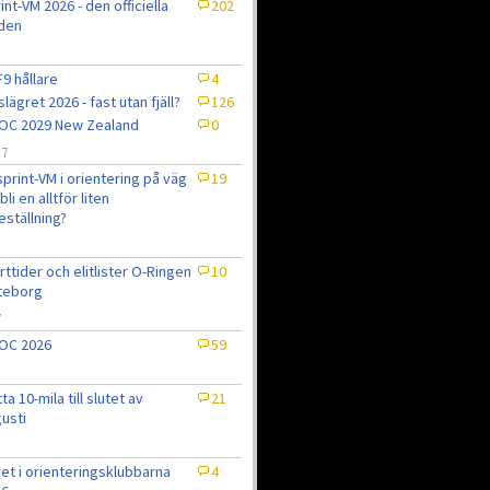
int-VM 2026 - den officiella
202
den
9 hållare
4
slägret 2026 - fast utan fjäll?
126
OC 2029 New Zealand
0
/7
sprint-VM i orientering på väg
19
bli en alltför liten
eställning?
7
rttider och elitlister O-Ringen
10
teborg
7
OC 2026
59
tta 10-mila till slutet av
21
usti
et i orienteringsklubbarna
4