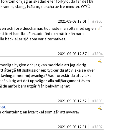
förutom om jag är skadad eller förkyld, då får det bli
 kranen, stäng, tvåla in, duscha av tre minuter. OT🙂
2021-09-08 13:01
#
7805
e sen och före duscharnas tid, hade man ofta med sig en
t litet handfat. Funkade fint och bättre än bara
la bäck eller sjö som var alternativet.
2021-09-08 12:57
#
7804
sonliga hygien och jag kan meddela att jag aldrig
 återgå till diskussionen; tycker du att vi ska se över
 tävlingar mer miljövänliga? Vad föreslår du att vi ska
 så viktig att det uppväger alla miljöargument-även
äl du anför bara utgår från bekvämlighet.
2021-09-08 12:52
#
7803
2:00
:
 orienteirng en lyxartikel som går att avvara?
2021-09-08 12:31
#
7802