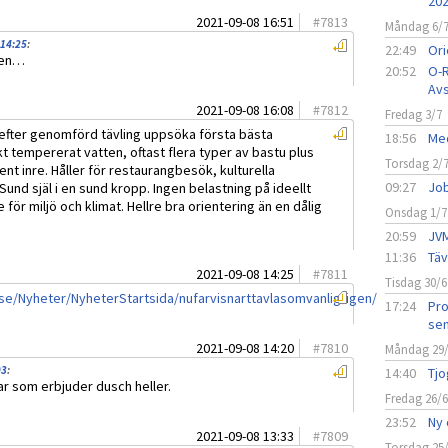
20
2021-09-08 16:51
#
7813
Måndag 6/
 14:25
:
22:49
Ori
len…
20:52
O-R
Avs
2021-09-08 16:08
#
7812
Fredag 3/7
t efter genomförd tävling uppsöka första bästa
18:56
Med
t tempererat vatten, oftast flera typer av bastu plus
Torsdag 2/
rent inre. Håller för restaurangbesök, kulturella
09:27
Job
 Sund själ i en sund kropp. Ingen belastning på ideellt
för miljö och klimat. Hellre bra orientering än en dålig
Onsdag 1/7
20:59
JVM
11:36
Täv
2021-09-08 14:25
#
7811
Tisdag 30/6
se/Nyheter/NyheterStartsida/nufarvisnarttavlasomvanligtigen/
17:24
Pro
sen
2021-09-08 14:20
#
7810
Måndag 29
03
:
14:40
Tjo
ar som erbjuder dusch heller.
Fredag 26/
23:52
Ny 
2021-09-08 13:33
#
7809
Torsdag 25