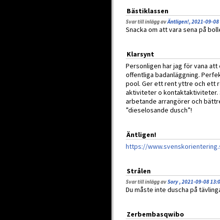
Bästiklassen
Svar till inlägg av
Äntligen!, 2021-09-08
Snacka om att vara sena på bol
Klarsynt
Personligen har jag för vana at
offentliga badanläggning. Perfek
pool. Ger ett rent yttre och ett 
aktiviteter o kontaktaktiviteter.
arbetande arrangörer och bättre 
”dieselosande dusch”!
Äntligen!
https://www.svenskorientering.
Strålen
Svar till inlägg av
Sory , 2021-09-08 13:
Du måste inte duscha på tävling
Zerbembasqwibo