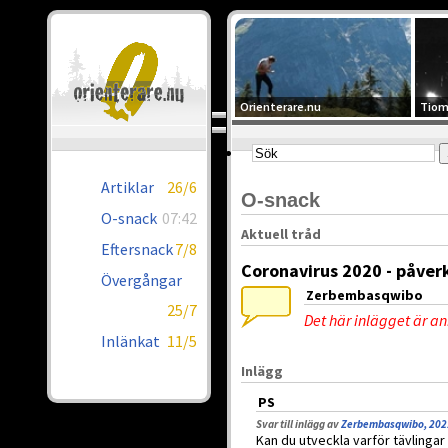
Orienterare.nu
Tiom
Artiklar
26/6
O-snack
O-snack
07:42
Aktuell tråd
Eftersnack
7/8
Coronavirus 2020 - påver
Övergångar
Zerbembasqwibo
25/7
Det här inlägget är a
Inlänkat
11/5
Inlägg
PS
Svar till inlägg av
Zerbembasqwibo, 202
Kan du utveckla varför tävlingar