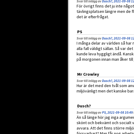
Svar till inlägg av
Dusch?, 2021-09-08 1
För övrigt finns det ju inte något
tävlingsplatsen längre men de fle
det är efterfrågat.
PS
Svar till inlägg av
Dusch?, 2021-09-08 1
I många delar av världen så har 
alla fall väldigt sällan. Så var 
kunde leva hyggligt ändå. Kanske
på morgonen innan man åker till 
Mr Crowley
Svar till inlägg av
Dusch?, 2021-09-08 1
Hur är det med den tvål som anv
miljövänligt men det kanske bara
Dusch?
Svar till inlägg av
PS, 2021-09-08 10:49
:
Än så länge hör jag inga argumen
skönt och bekvämt och socialt vä
avvara. Att det finns större milj
försvarbart? Man får nog arbeta p