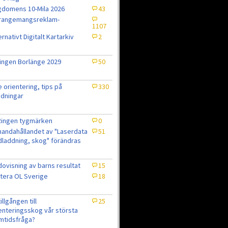
domens 10-Mila 2026
43
rrangemangsreklam-
1107
ernativt Digitalt Kartarkiv
2
ingen Borlänge 2029
50
e orientering, tips på
330
dningar
Ringen tygmärken
0
lhandahållandet av "Laserdata
51
laddning, skog" förändras
ovisning av barns resultat
15
tera OL Sverige
18
7
tillgången till
25
enteringsskog vår största
mtidsfråga?