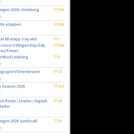
/7
ingen 2026 i Göteborg
349
7
tte etappen
166
/7
el till etapp 3 (ej elit)
7
 stora O-Ringen Köp/Sälj
368
kes/Finnes
jettkod Liseberg
0
7
gssport/Orienteraren
23
7
ly Season 2026
313
7
ck Route / Livelox / Digitalt
38
tarkiv
7
ingen 2028 Sundsvall
20
7