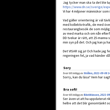
Jag tycker man ska ta det lite lu
https://www.dn.se/sverige/exper
Vi har 4 miljoner människor som i
Vad gäller orientering är väl t
med kollektivtrafik, de med öve
restaurangbesök de som möjligen
av med marka och om nån efterfr
DD tvekar är rätt, att 25-manna st
min syn på det. Och jag kan ju ha 
Det VISAR sig ju! Och hade jag fel,
regeringen fel, ja vad händer då
Sory
Svar till inlägg av
Strålen, 2021-09-08 1
Sorry, kan du läsa? Vem har sagt 
Bra soft!
Svar till inlägg av
Bästiklassen, 2021-09
Ser även ut att ha uppdaterat ri
hellre att det blir genomtänkt och