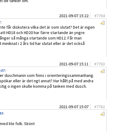
tt de tänker om.
2021-09-07 15:22
#
7764
7
:
te får diskutera vilka det är som slutat? Det är ingen
 att HD18 och HD20 har färre startande än yngre
7gånger så många startande som HD12. Får man
iniknat i 2 års tid har slutat eller är det också
2021-09-07 15:11
#
7763
4:07
:
över duschmanin som finns i orienteringssammanhang.
pökar eller är det ngt annat? Har hållt på med andra
skitig o ingen skulle komma på tanken med dusch.
2021-09-07 15:07
#
7762
:43
:
.
 med lite folk. Skönt