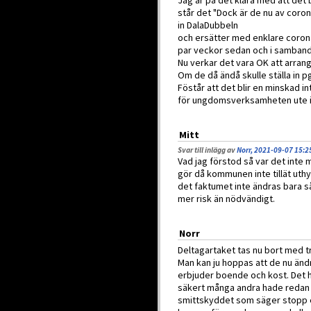
Jag är på det klara med att det 
står det "Dock är de nu av corona
in DalaDubbeln
och ersätter med enklare corona
par veckor sedan och i samband
Nu verkar det vara OK att arra
Om de då ändå skulle ställa in pg
Föstår att det blir en minskad i
för ungdomsverksamheten ute i
Mitt
Svar till inlägg av
Norr, 2021-09-07 15:2
Vad jag förstod så var det inte 
gör då kommunen inte tillät uth
det faktumet inte ändras bara så
mer risk än nödvändigt.
Norr
Deltagartaket tas nu bort med tr
Man kan ju hoppas att de nu ändra
erbjuder boende och kost. Det h
säkert många andra hade redan et
smittskyddet som säger stopp el