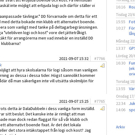
blir svårt att erbjuda boende och kost. På hemsidan
skäl inte möjligt att erbjuda logi och därför ställer vi
16:16
Roa
Tisdag 23/6
anpassade tävlingar." DD förvarnade om detta för ett
 med detta bokade min klubb ett alternativt boende.
15:55
Fot
ngera som vanligt med tanke på deltagarbegränsningen.
10:27
För
a "utebliven logi och kost" vore det jättetråkigt.
lån
ntäkt för arrangörerna men vad innebär en inställd DD
Måndag 22
 klubbarna?
13:37
GPS
Lördag 20/
2021-09-07 15:32
#
7766
16:30
Fun
5
:
(ek
möjligt att hyra skolsalarna för logi såsom man vanligen
ori
yrning av dessa i dessa tider. Högst sannolikt kommer
där då man säkerligen inte vill utsätta skolmiljön för
Torsdag 18
13:55
Vär
Onsdag 17/
2021-09-07 15:25
#
7765
22:34
Juk
ots detta är DalaDubbeln i dess vanliga form inställd.
14:06
spo
r sitt beslut. Det kanske inte är rimligt att man
ade man dock redan flaggat för så vår klubb och
t alternativt boende fixat. Är det det lokala
Arkiv
ler det stora intäkstappet från logi och kost? Jag