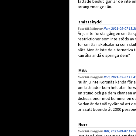
fattade beslut igår lär de inte e
arrangemanget än.
smittskydd
Svar till inlägg av
Norr, 2021-09-07 15:2
Är ju inte första gången smittsk
restriktioner som inte stöds av 
för smitta i skolsalarna som skul
sätt. Men är inte de alternativa 
kan åka ändå o springa dem?
Mitt
Svar till inlägg av
Norr, 2021-09-07 15:4
Nu är ju inte Korsnäs kända för a
om lättnader kom helt utan förva
en stund och ge dem chansen att
diskussioner med kommunen oc
Sedan är det väl tyvärr så att de
prissatt boende åt 2000 personer
Norr
Svar till inlägg av
Mitt, 2021-09-07 15:3