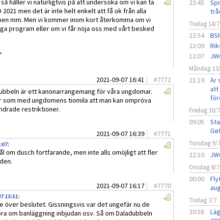
å håller vi naturligtvis på att undersöka om vi kan ta
23:45
Spr
D 2021 men det är inte helt enkelt att få ok från alla
trå
nen mm. Men vi kommer inom kort återkomma om vi
Tisdag 14/7
gliga program eller om vi får nöja oss med vårt besked
23:54
BSF
22:09
Rik
”
12:07
JW
Måndag 13
2021-09-07 16:41
#
7772
21:19
Är 
att 
dubbeln är ett kanonarrangemang för våra ungdomar.
för
lir som med ungdomens tiomila att man kan ompröva
ndrade restriktioner.
Fredag 10/
09:05
Sta
Gø
2021-09-07 16:39
#
7771
Torsdag 9/
4:07
:
 om dusch fortfarande, men inte alls omöjligt att fler
22:10
JW
iden.
Onsdag 8/7
00:00
Fly
2021-09-07 16:17
#
7770
aug
07 15:51
:
Tisdag 7/7
 över beslutet. Gissningsvis var det ungefär nu de
20:58
Läg
ra om banläggning inbjudan osv. Så om Daladubbeln