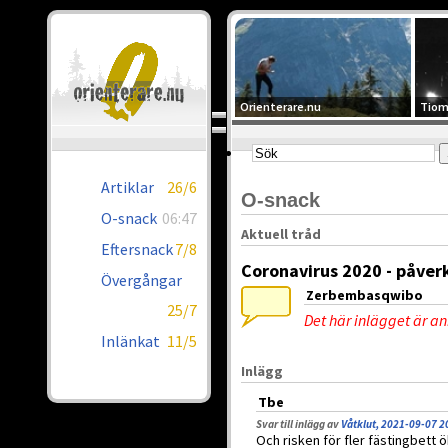
Orienterare.nu
Tiom
Artiklar
26/6
O-snack
O-snack
06:47
Aktuell tråd
Eftersnack
7/8
Coronavirus 2020 - påver
Övergångar
Zerbembasqwibo
25/7
Det här inlägget är a
Inlänkat
11/5
Inlägg
Tbe
Svar till inlägg av
Våtklut, 2021-09-07 2
Och risken för fler fästingbett 