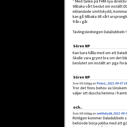
” Med tanke på FHM nya direktiv s
tillbaka vårt beslut om inställt D
inblandade smittskydd, kommu
kan gå tillbaka till vårt ursprun
från i går.
Tävlingsledningen DalaDubbeln !
Sören NP
Kan bara hålla med om att Dala
Skulle vara grymt bra om det b
beslutet om inställt arr pga förä
Sören NP
Svar till inlägg av
PeterL, 2021-09-07 1
Tror det finns behov av/önskemål
väljer att duscha hemma i framt
och..
Svar till inlägg av
smittskydd, 2021-09-
Rimligen kommer Daladubbeln se
behövde börja jobba med att gö