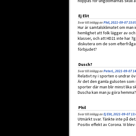
hoppas för ungdomarnas skull a
Ej Elit
Svar till inlägg av
Phil, 2021-09-07 15:0
Hur är samtalsklimatet om man in
hemlighet att folk lägger av och
klasser, och att HD21 inte har 
diskutera om de som efterfrågat m
förbjudet?
Dusch?
Svar till inlägg av
PeterL, 2021-09-07 1
Relativt ny i sporten o undrar 
Är det den gamla gulsoten som s
sporter där man blir minst lika 
Duscha kan man ju göra hemma?
Phil
Svar till inlägg av
Ej Elit, 2021-09-07 13
Utmärkt svar. Tänkte inte på det
Positiv effekt av Corona. Vi blev