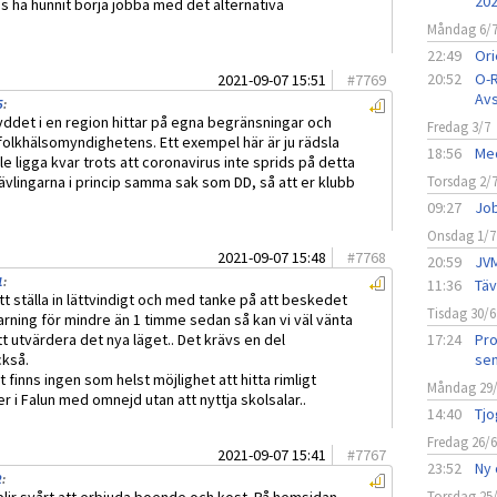
20
ns ha hunnit börja jobba med det alternativa
Måndag 6/
22:49
Ori
20:52
O-R
2021-09-07 15:51
#
7769
Avs
5
:
yddet i en region hittar på egna begränsningar och
Fredag 3/7
folkhälsomyndighetens. Ett exempel här är ju rädsla
18:56
Med
le ligga kvar trots att coronavirus inte sprids på detta
tävlingarna i princip samma sak som DD, så att er klubb
Torsdag 2/
09:27
Job
Onsdag 1/7
2021-09-07 15:48
#
7768
20:59
JVM
1
:
11:36
Täv
tt ställa in lättvindigt och med tanke på att beskedet
Tisdag 30/6
rning för mindre än 1 timme sedan så kan vi väl vänta
 utvärdera det nya läget.. Det krävs en del
17:24
Pro
kså.
sen
t finns ingen som helst möjlighet att hitta rimligt
Måndag 29
 i Falun med omnejd utan att nyttja skolsalar..
14:40
Tjo
Fredag 26/
2021-09-07 15:41
#
7767
23:52
Ny 
2
:
Torsdag 25