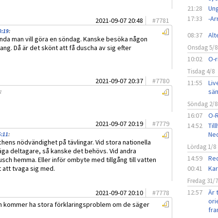
21:28
Ung
17:33
-A
2021-09-07 20:48
#
7781
0:19
:
08:37
Alt
enda man vill göra en söndag. Kanske besöka någon
ng. Då är det skönt att få duscha av sig efter
Onsdag 5/8
10:02
O-r
Tisdag 4/8
2021-09-07 20:37
#
7780
11:55
Liv
sän
:
Söndag 2/8
16:07
O-
2021-09-07 20:19
#
7779
14:52
Til
Ned
5:11
:
hens nödvändighet på tävlingar. Vid stora nationella
Lördag 1/8
a deltagare, så kanske det behövs. Vid andra
14:59
Red
dusch hemma. Eller inför ombyte med tillgång till vatten
 att tvaga sig med.
00:41
Kar
Fredag 31/
12:57
Är 
2021-09-07 20:10
#
7778
ori
 kommer ha stora förklaringsproblem om de säger
fra