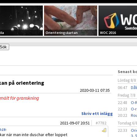
ila
Orienteringskartan
WOC 2016
Senast 
Lördag 8/8
kan på orientering
06:47
Dål
2020-03-11 07:35
Fredag 7/8
nmält för granskning
22:48
O-R
22:23
O-r
Skriv ett inlägg
20:22
Rou
2021-09-07 20:51
#
7782
Torsdag 6/
0:19
:
22:33
Ori
ökar när man inte duschar efter loppet
3, 