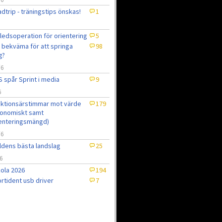
dtrip - träningstips önskas!
1
ledsoperation för orientering
5
 bekväma för att springa
98
g?
/6
 spår Sprint i media
9
6
ktionsärstimmar mot värde
179
onomiskt samt
enteringsmängd)
/6
ldens bästa landslag
25
6
ola 2026
194
rtident usb driver
7