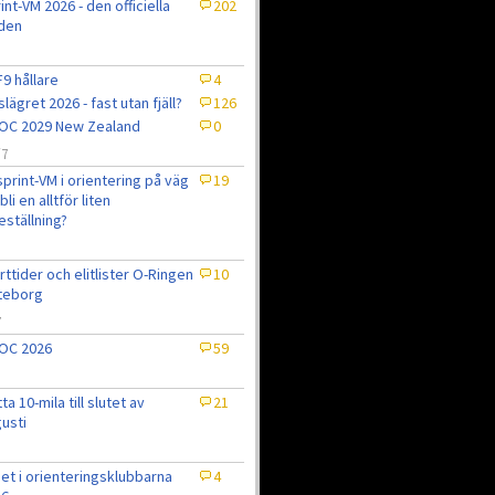
int-VM 2026 - den officiella
202
den
9 hållare
4
slägret 2026 - fast utan fjäll?
126
OC 2029 New Zealand
0
/7
sprint-VM i orientering på väg
19
bli en alltför liten
eställning?
7
rttider och elitlister O-Ringen
10
teborg
7
OC 2026
59
tta 10-mila till slutet av
21
usti
et i orienteringsklubbarna
4