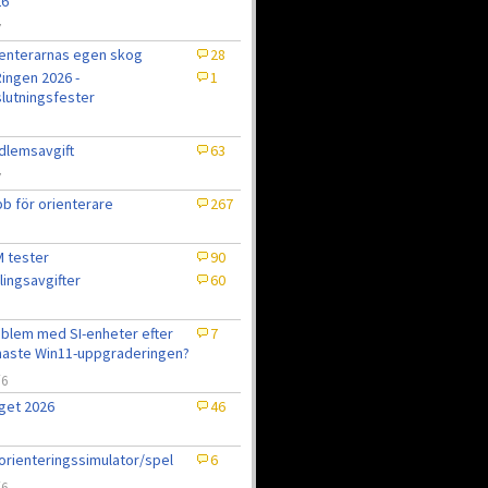
26
7
enterarnas egen skog
28
ingen 2026 -
1
lutningsfester
lemsavgift
63
7
b för orienterare
267
 tester
90
lingsavgifter
60
blem med SI-enheter efter
7
aste Win11-uppgraderingen?
/6
get 2026
46
6
orienteringssimulator/spel
6
/6