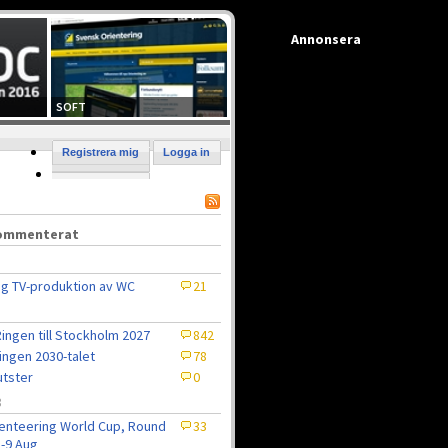
Annonsera
SOFT
Registrera mig
Logga in
kommenterat
ig TV-produktion av WC
21
ingen till Stockholm 2027
842
ingen 2030-talet
78
tster
0
8
enteering World Cup, Round
33
5-9 Aug