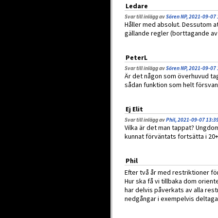
Ledare
Svar till inlägg av
Sören NP, 2021-09-07 
Håller med absolut. Dessutom at
gällande regler (borttagande av 
PeterL
Svar till inlägg av
Sören NP, 2021-09-07 
Är det någon som överhuvud tag
sådan funktion som helt försvan
Ej Elit
Svar till inlägg av
Phil, 2021-09-07 13:3
Vilka är det man tappat? Ungdom
kunnat förväntats fortsätta i 20+
Phil
Efter två år med restriktioner fö
Hur ska få vi tillbaka dom orien
har delvis påverkats av alla restr
nedgångar i exempelvis deltagar