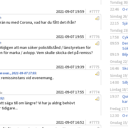
Torsdag 30
22:46
O-r
2021-09-07 19:59
#
7777
Söndag 26/
9
:
örrän nu med Corona, vad har du fått det ifrån?
22:15
Sjä
Torsdag 23
2021-09-07 19:55
#
7776
17:58
Cyk
09:59
Den
9
:
 Möjligen att man söker polistillstånd / länstyrelsen för
Sö
n för marka / avlopp. Vem skulle skicka det på remiss?
09:19
Bil
Onsdag 22/
2021-09-07 19:39
#
7775
16:46
Sko
n svar.., 2021-09-07 17:55
:
Söndag 19/
it remissinstans vid evenemang..
14:00
Sil
Lördag 18/
..
2021-09-07 17:55
#
7774
19:37
Qui
:52
:
kar
t säga till om längre? Vi har ju aldrig behövt
 tidigare...
Fredag 17/
12:30
O-r
2021-09-07 16:52
#
7773
Onsdag 15/