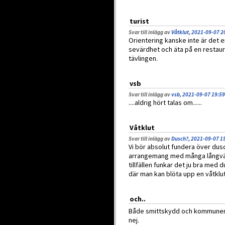
turist
Svar till inlägg av
Våtklut, 2021-09-07 2
Orientering kanske inte är det 
sevärdhet och äta på en restaura
tävlingen.
vsb
Svar till inlägg av
vsb, 2021-09-07 19:59
....aldrig hört talas om......
Våtklut
Svar till inlägg av
Dusch?, 2021-09-07 1
Vi bör absolut fundera över dusc
arrangemang med många långväg
tillfällen funkar det ju bra med 
där man kan blöta upp en våtklut
och..
Både smittskydd och kommunen
nej.