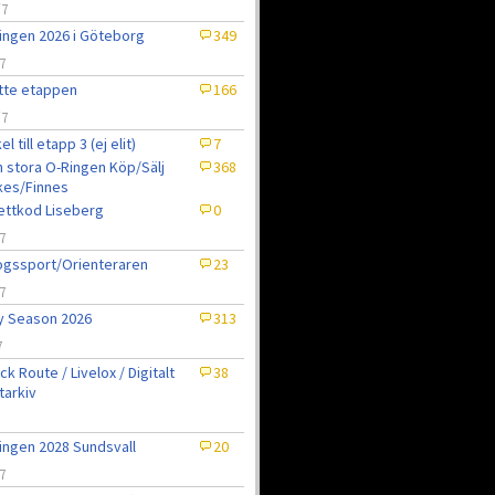
/7
ingen 2026 i Göteborg
349
7
tte etappen
166
/7
el till etapp 3 (ej elit)
7
 stora O-Ringen Köp/Sälj
368
kes/Finnes
jettkod Liseberg
0
7
gssport/Orienteraren
23
7
ly Season 2026
313
7
ck Route / Livelox / Digitalt
38
tarkiv
7
ingen 2028 Sundsvall
20
7