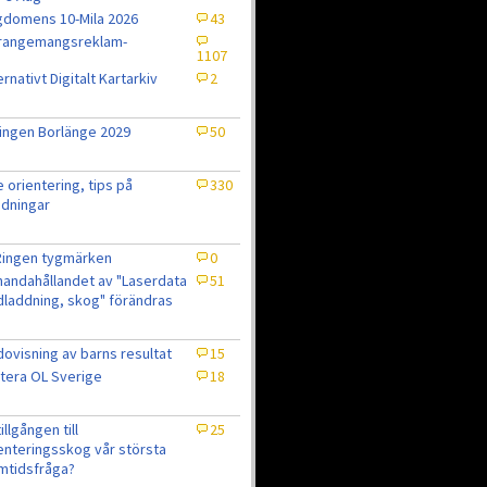
domens 10-Mila 2026
43
rrangemangsreklam-
1107
ernativt Digitalt Kartarkiv
2
ingen Borlänge 2029
50
e orientering, tips på
330
dningar
Ringen tygmärken
0
lhandahållandet av "Laserdata
51
laddning, skog" förändras
ovisning av barns resultat
15
tera OL Sverige
18
7
tillgången till
25
enteringsskog vår största
mtidsfråga?