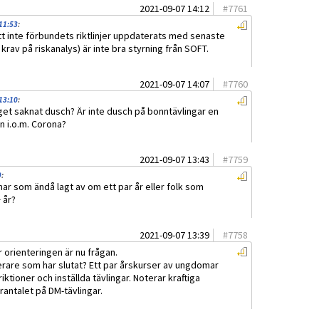
2021-09-07 14:12
#
7761
11:53
:
t inte förbundets riktlinjer uppdaterats med senaste
krav på riskanalys) är inte bra styrning från SOFT.
2021-09-07 14:07
#
7760
13:10
:
et saknat dusch? Är inte dusch på bonntävlingar en
n i.o.m. Corona?
2021-09-07 13:43
#
7759
9
:
ar som ändå lagt av om ett par år eller folk som
 år?
2021-09-07 13:39
#
7758
r orienteringen är nu frågan.
terare som har slutat? Ett par årskurser av ungdomar
iktioner och inställda tävlingar. Noterar kraftiga
antalet på DM-tävlingar.