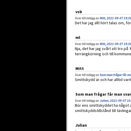
vsb
Svar till inlägg av
Mitt, 2021-09-07 19:3
Det har jag allt hört talas om, f
ml
Svar till inlägg av
Mitt, 2021-09-07 19:3
Nja, det har jag svårt att tro på.
terrängkörning och till kommune
Mitt
Svar till inlägg av
Som man frågar får ma
Smittskydd är och har alltid var
Som man frågar får man svar
Svar till inlägg av
Julian, 2021-09-07 16
Bör ens smittskyddet ha något at
smittskyddstillstånd till tävlingar
Julian