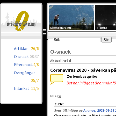
Orienterare.nu
Tiomila
Artiklar
26/6
O-snack
O-snack
08:37
Aktuell tråd
Eftersnack
4/8
Coronavirus 2020 - påverkan på
Övergångar
Zerbembasqwibo
25/7
Det här inlägget är anmält f
Inlänkat
11/5
Inlägg
Ej Elit
Svar till inlägg av
Ananas, 2021-08-28 
Om man satt sig in lite i covidv