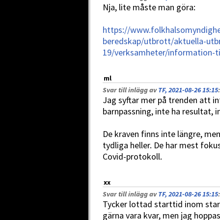
Nja, lite måste man göra:
https://www.folkhalsomyndighe
beredskap/utbrott/aktuella-utb
19/verksamheter/information-t
ml
Svar till inlägg av
TF, 2021-08-26 15:15
:
Jag syftar mer på trenden att in
barnpassning, inte ha resultat, i
De kraven finns inte längre, men
tydliga heller. De har mest fok
Covid-protokoll.
xx
Svar till inlägg av
TF, 2021-08-26 15:15
:
Tycker lottad starttid inom star
gärna vara kvar, men jag hoppas i