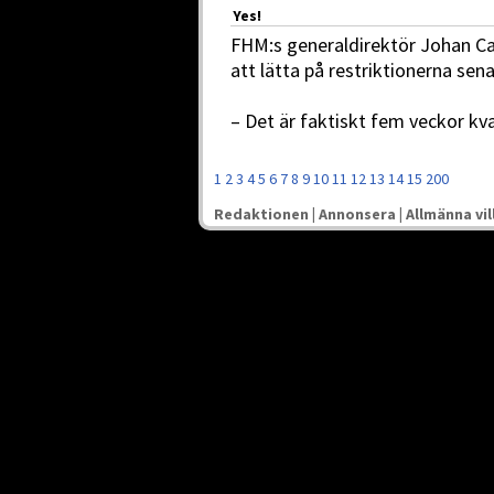
Yes!
FHM:s generaldirektör Johan Car
att lätta på restriktionerna se
– Det är faktiskt fem veckor kva
1
2
3
4
5
6
7
8
9
10
11
12
13
14
15
200
Redaktionen
|
Annonsera
|
Allmänna vil