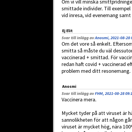
Om vi vill minska smittpridninge
smittade individer. Till exempel
vid inresa, vid evenemang samt 
Ej Elit
Svar till inlägg av
Anosmi, 2021-08-28 
Om det vore så enkelt. Efterso
smitta så måste du väl dessut
vaccinerad + smittad. För vacci
redan haft covid + vaccinerad ef
problem med ditt resonemang.
Anosmi
Svar till inlägg av
FHM, 2021-08-28 09:
Vaccinera mera.
Mycket tyder på att viruset är h
sannolikheten för att någon gån
viruset är mycket hög, nära 10