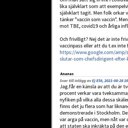
lika självklart som att exempelv
självklart tagit. Men folk orkar v
tänker "vaccin som vaccin". Men 
mot TBE, covid19 och årliga inf
Och frivilligt? Nej det är inte fri
vaccinpass eller att du t.ex inte 
https://www.google.com/amp/s/
slutar-som-chefsdirigent-efter-
Ananas
Svar till inlägg av
Ej Elit, 2021-08-28 1
Jag.får en känsla av att du är tv
procent verkar vara tveksamma, 
nyfiken på vilka alla dessa skäle
finns det ju flera som har likn
demonstrerade i Stockholm. Det v
var arga på vaccin, men nåt var d
att staten ska inkräkta på den en