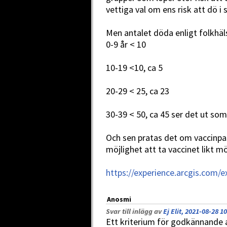
vettiga val om ens risk att dö i 
Men antalet döda enligt folkh
0-9 år < 10
10-19 <10, ca 5
20-29 < 25, ca 23
30-39 < 50, ca 45 ser det ut som
Och sen pratas det om vaccinpass
möjlighet att ta vaccinet likt m
https://experience.arcgis.com
Anosmi
Svar till inlägg av
Ej Elit, 2021-08-28 1
Ett kriterium för godkännande 