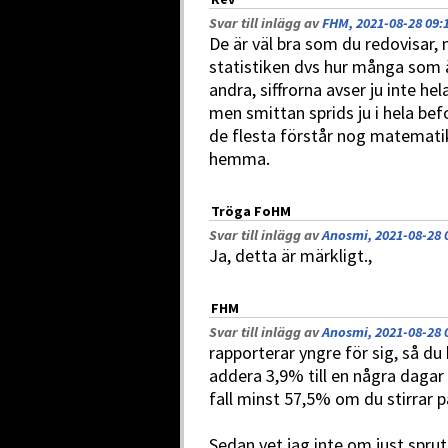
Svar till inlägg av
FHM, 2021-08-28 09:
De är väl bra som du redovisar,
statistiken dvs hur många som 
andra, siffrorna avser ju inte h
men smittan sprids ju i hela bef
de flesta förstår nog matematik
hemma.
Tröga FoHM
Svar till inlägg av
Anosmi, 2021-08-28 
Ja, detta är märkligt.,
FHM
Svar till inlägg av
Anosmi, 2021-08-28 
rapporterar yngre för sig, så du
addera 3,9% till en några dagar 
fall minst 57,5% om du stirrar 
Sedan vet jag inte om just sprut