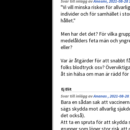
Svar till inlägg av
Anosmi, 2021-08-28 
"Vi vill minska risken för allvar
individer och för samhället i sto
hållet."
Men har det det? För vilka grupp
medelålders feta män och yngre f
eller?
Var är åtgärder för att snabbt få
folks blodtryck osv? Överviktig
åt sin hälsa om man är rädd för a
Ej Elit
Svar till inlägg av
Ananas , 2021-08-28 
Bara en sådan sak att vaccinern
sägs skydda mot allvarlig sjukd
det också).
Att ta en spruta för att skydda
grupper som löper stor risk att