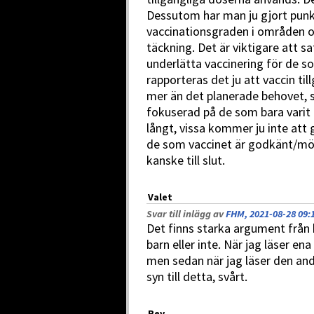
Dessutom har man ju gjort punkt
vaccinationsgraden i områden o
täckning. Det är viktigare att 
underlätta vaccinering för de s
rapporteras det ju att vaccin ti
mer än det planerade behovet, 
fokuserad på de som bara varit
långt, vissa kommer ju inte att 
de som vaccinet är godkänt/möjli
kanske till slut.
Valet
Svar till inlägg av
FHM, 2021-08-28 09:
Det finns starka argument från 
barn eller inte. När jag läser en
men sedan när jag läser den an
syn till detta, svårt.
Rev