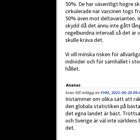
50%. De har väsentligt högre 
cirkulerade när vaccinen togs f
50% även mot deltavarianten. I
skydd då det ännu inte gått lån
regelbundna intervall så det är
skulle kräva det.
Vi vill minska risken för allvarl
individer och för samhället i sto
hållet.
Ananas
Svar till inlägg av
FHM, 2021-08-28 09:
Instämmer om olika sätt att räk
den globala statistiken på bästa
det egna landet är bäst. Trötts
och Sverige är väl inte världens
det.