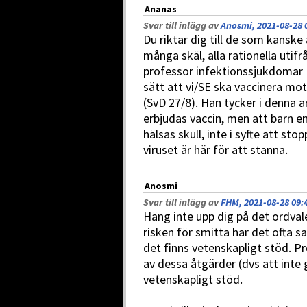
Ananas
Svar till inlägg av
Anosmi, 2021-08-28 
Du riktar dig till de som kanske 
många skäl, alla rationella utif
professor infektionssjukdomar 
sätt att vi/SE ska vaccinera m
(SvD 27/8). Han tycker i denna 
erbjudas vaccin, men att barn e
hälsas skull, inte i syfte att st
viruset är här för att stanna.
Anosmi
Svar till inlägg av
FHM, 2021-08-28 09:
Häng inte upp dig på det ordvale
risken för smitta har det ofta sa
det finns vetenskapligt stöd. Pr
av dessa åtgärder (dvs att inte g
vetenskapligt stöd.