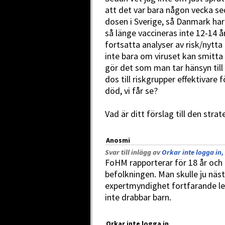
att det var bara någon vecka se
dosen i Sverige, så Danmark har 
så länge vaccineras inte 12-14 å
fortsatta analyser av risk/nytta
inte bara om viruset kan smitt
gör det som man tar hänsyn till 
dos till riskgrupper effektivare
död, vi får se?
Vad är ditt förslag till den stra
Anosmi
Svar till inlägg av
Orkar inte logga in,
FoHM rapporterar för 18 år och ä
befolkningen. Man skulle ju näst
expertmyndighet fortfarande leve
inte drabbar barn.
Orkar inte logga in