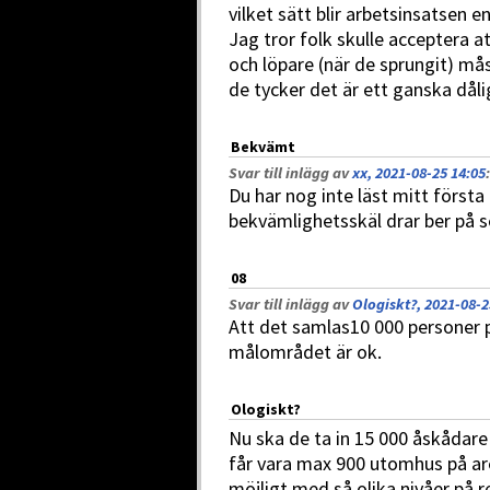
vilket sätt blir arbetsinsatsen e
Jag tror folk skulle acceptera a
och löpare (när de sprungit) mås
de tycker det är ett ganska dål
Bekvämt
Svar till inlägg av
xx, 2021-08-25 14:05
:
Du har nog inte läst mitt först
bekvämlighetsskäl drar ber på s
08
Svar till inlägg av
Ologiskt?, 2021-08-2
Att det samlas10 000 personer p
målområdet är ok.
Ologiskt?
Nu ska de ta in 15 000 åskådare p
får vara max 900 utomhus på ar
möjligt med så olika nivåer på 