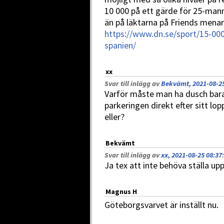
10 000 på ett gärde för 25-manna
än på läktarna på Friends menar
https://www.dn.se/sport/15-000
spanien/
xx
Svar till inlägg av
Bekvämt, 2021-08-25
Varför måste man ha dusch bara f
parkeringen direkt efter sitt lop
eller?
Bekvämt
Svar till inlägg av
xx, 2021-08-25 08:37
:
Ja tex att inte behöva ställa up
Magnus H
Göteborgsvarvet är inställt nu.