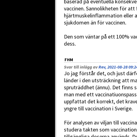
baserad på eventuella konsekve
vaccinen. Sannolikheten för att 
hjärtmuskelinflammation eller a
sjukdomen än för vaccinen.
Den som väntar på ett 100% vac
dess.
FHM
Svar till inlägg av
Rev, 2021-08-28 09:2
Jo jag förstår det, och just därf
länder i den utsträckning att ma
spruträddhet (ännu). Det finns sk
man med ett vaccinatiuonspass
uppfattat det korrekt, det kravet
yngre till vaccination i Sverige.
För analysen av viljan till vaccin
studera takten som vaccinatio
tillgängliga doserna används. Den 