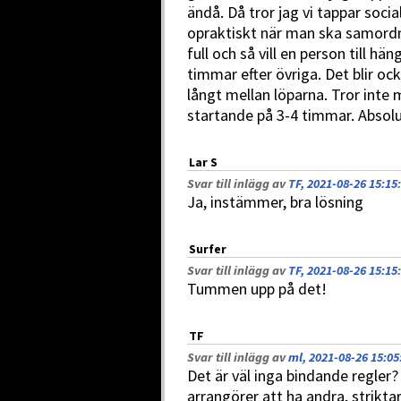
ändå. Då tror jag vi tappar socia
opraktiskt när man ska samordn
full och så vill en person till h
timmar efter övriga. Det blir oc
långt mellan löparna. Tror inte
startande på 3-4 timmar. Absol
Lar S
Svar till inlägg av
TF, 2021-08-26 15:15
:
Ja, instämmer, bra lösning
Surfer
Svar till inlägg av
TF, 2021-08-26 15:15
:
Tummen upp på det!
TF
Svar till inlägg av
ml, 2021-08-26 15:05
Det är väl inga bindande regler?
arrangörer att ha andra, strikta