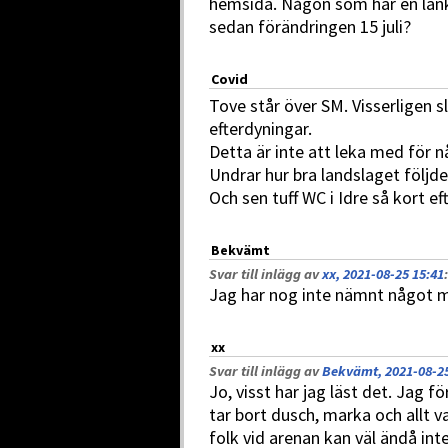
hemsida. Någon som har en länk
sedan förändringen 15 juli?
Covid
Tove står över SM. Visserligen s
efterdyningar.
Detta är inte att leka med för nå
Undrar hur bra landslaget följd
Och sen tuff WC i Idre så kort ef
Bekvämt
Svar till inlägg av
xx, 2021-08-25 15:41
:
Jag har nog inte nämnt något
xx
Svar till inlägg av
Bekvämt, 2021-08-25
Jo, visst har jag läst det. Jag 
tar bort dusch, marka och allt va
folk vid arenan kan väl ändå in