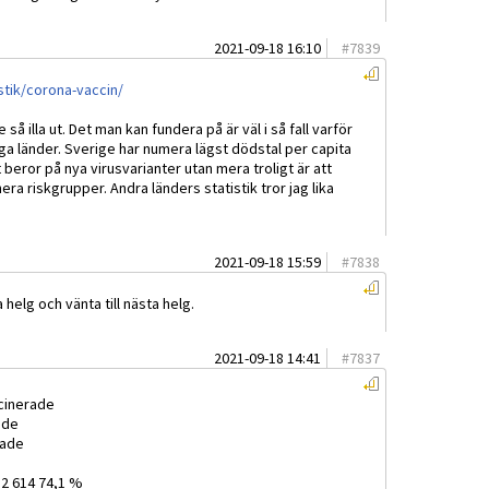
2021-09-18 16:10
#
7839
stik/corona-vaccin/
 så illa ut. Det man kan fundera på är väl i så fall varför
ga länder. Sverige har numera lägst dödstal per capita
t beror på nya virusvarianter utan mera troligt är att
ra riskgrupper. Andra länders statistik tror jag lika
2021-09-18 15:59
#
7838
 helg och vänta till nästa helg.
2021-09-18 14:41
#
7837
cinerade
ade
rade
32 614 74,1 %