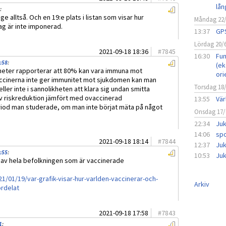
lån
:
e alltså. Och en 19:e plats i listan som visar hur
Måndag 22
ag är inte imponerad.
13:37
GPS
Lördag 20/
2021-09-18 18:36
#
7845
16:30
Fun
7:58
:
(ek
yheter rapporterar att 80% kan vara immuna mot
ori
 vaccinerna inte ger immunitet mot sjukdomen kan man
Torsdag 18
ller inte i sannolikheten att klara sig undan smitta
tiv riskreduktion jämfört med ovaccinerad
13:55
Vär
riod man studerade, om man inte börjat mäta på något
Onsdag 17/
22:34
Juk
14:06
spo
2021-09-18 18:14
#
7844
12:37
Juk
7:55
:
10:53
Juk
et av hela befolkningen som är vaccinerade
021/01/19/var-grafik-visar-hur-varlden-vaccinerar-och-
Arkiv
ordelat
2021-09-18 17:58
#
7843
1
: