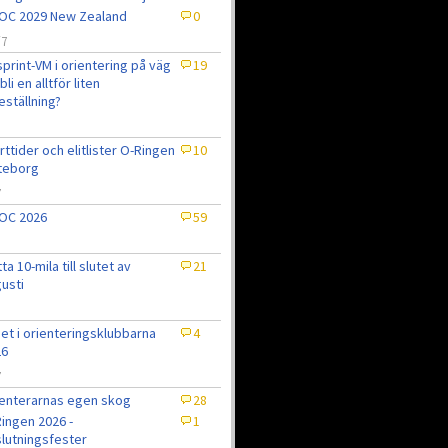
OC 2029 New Zealand
0
/7
sprint-VM i orientering på väg
19
bli en alltför liten
eställning?
7
rttider och elitlister O-Ringen
10
teborg
7
OC 2026
59
tta 10-mila till slutet av
21
usti
et i orienteringsklubbarna
4
26
7
enterarnas egen skog
28
ingen 2026 -
1
lutningsfester