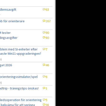
lemsavgift
63
7
b för orienterare
267
 tester
90
lingsavgifter
60
blem med SI-enheter efter
7
aste Win11-uppgraderingen?
/6
get 2026
46
6
orienteringssimulator/spel
6
/6
dtrip - träningstips önskas!
1
ledsoperation för orientering
5
 bekväma för att springa
98