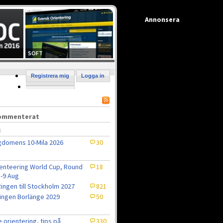
Annonsera
SOFT
Registrera mig
Logga in
kommenterat
8
domens 10-Mila 2026
30
enteering World Cup, Round
18
5-9 Aug
ingen till Stockholm 2027
821
ingen Borlänge 2029
50
e orientering, tips på
330