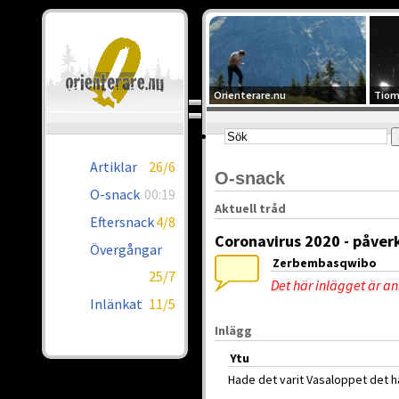
Orienterare.nu
Tiom
Artiklar
26/6
O-snack
O-snack
00:19
Aktuell tråd
Eftersnack
4/8
Coronavirus 2020 - påver
Övergångar
Zerbembasqwibo
25/7
Det här inlägget är a
Inlänkat
11/5
Inlägg
Ytu
Hade det varit Vasaloppet det h