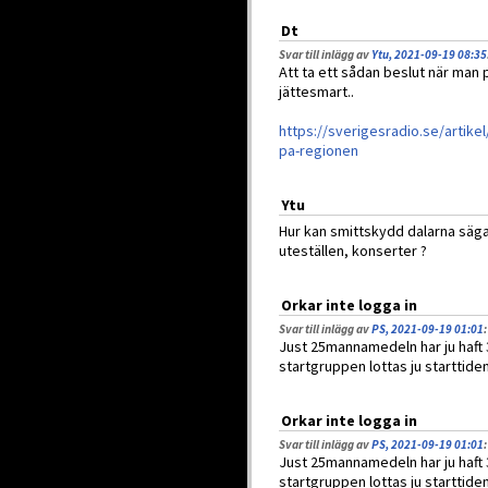
Dt
Svar till inlägg av
Ytu, 2021-09-19 08:35
Att ta ett sådan beslut när man 
jättesmart..
https://sverigesradio.se/artike
pa-regionen
Ytu
Hur kan smittskydd dalarna säga
uteställen, konserter ?
Orkar inte logga in
Svar till inlägg av
PS, 2021-09-19 01:01
:
Just 25mannamedeln har ju haft 3
startgruppen lottas ju starttiden
Orkar inte logga in
Svar till inlägg av
PS, 2021-09-19 01:01
:
Just 25mannamedeln har ju haft 3
startgruppen lottas ju starttiden