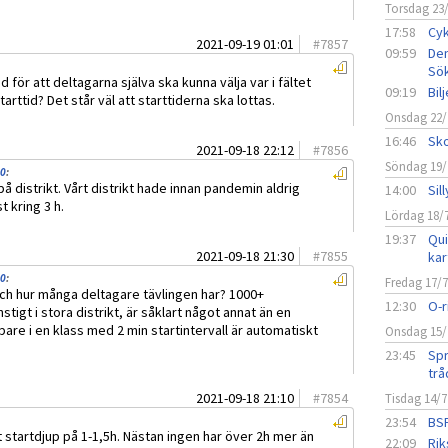
Torsdag 23
17:58
Cyk
2021-09-19 01:01
#
7857
09:59
Den
Sö
d för att deltagarna själva ska kunna välja var i fältet
09:19
Bil
tarttid? Det står väl att starttiderna ska lottas.
Onsdag 22/
16:46
Sko
2021-09-18 22:12
#
7856
Söndag 19/
10
:
å distrikt. Vårt distrikt hade innan pandemin aldrig
14:00
Sil
t kring 3 h.
Lördag 18/
19:37
Qui
2021-09-18 21:30
#
7855
kar
10
:
Fredag 17/
och hur många deltagare tävlingen har? 1000+
12:30
O-r
tigt i stora distrikt, är såklart något annat än en
pare i en klass med 2 min startintervall är automatiskt
Onsdag 15/
23:45
Spr
trå
2021-09-18 21:10
#
7854
Tisdag 14/7
23:54
BSF
tt startdjup på 1-1,5h. Nästan ingen har över 2h mer än
22:09
Rik