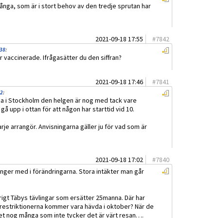
ånga, som är i stort behov av den tredje sprutan har
2021-09-18 17:55
#
7842
:38
:
 vaccinerade. Ifrågasätter du den siffran?
2021-09-18 17:46
#
7841
02
:
ga i Stockholm den helgen är nog med tack vare
gå upp i ottan för att någon har starttid vid 10.
varje arrangör. Anvisningarna gäller ju för vad som är
2021-09-18 17:02
#
7840
hänger med i förändringarna. Stora intäkter man går
rigt Täbys tävlingar som ersätter 25manna. Där har
 restriktionerna kommer vara hävda i oktober? När de
et nog många som inte tycker det är värt resan….