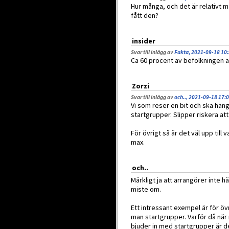
Hur många, och det är relativt m
fått den?
insider
Svar till inlägg av
Fakta, 2021-09-18 10
Ca 60 procent av befolkningen är
Zorzi
Svar till inlägg av
och.., 2021-09-18 17:
Vi som reser en bit och ska hän
startgrupper. Slipper riskera att 
För övrigt så är det väl upp till 
max.
och..
Märkligt ja att arrangörer inte 
miste om.
Ett intressant exempel är för öv
man startgrupper. Varför då när
bjuder in med startgrupper är d