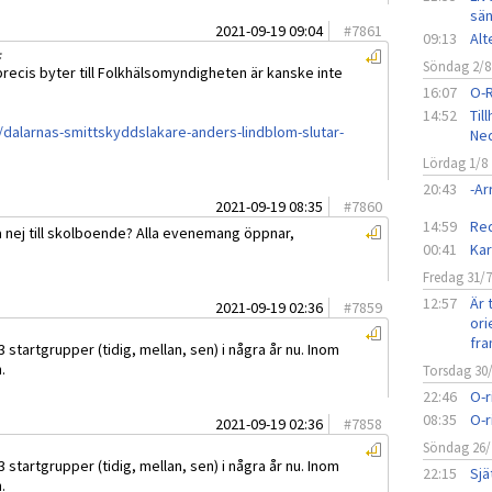
sän
2021-09-19 09:04
#
7861
09:13
Alt
:
Söndag 2/8
precis byter till Folkhälsomyndigheten är kanske inte
16:07
O-
14:52
Til
l/dalarnas-smittskyddslakare-anders-lindblom-slutar-
Ned
Lördag 1/8
20:43
-A
2021-09-19 08:35
#
7860
14:59
Red
 nej till skolboende? Alla evenemang öppnar,
00:41
Kar
Fredag 31/
12:57
Är 
2021-09-19 02:36
#
7859
ori
fra
 startgrupper (tidig, mellan, sen) i några år nu. Inom
.
Torsdag 30
22:46
O-r
08:35
O-r
2021-09-19 02:36
#
7858
Söndag 26/
 startgrupper (tidig, mellan, sen) i några år nu. Inom
22:15
Sjä
.