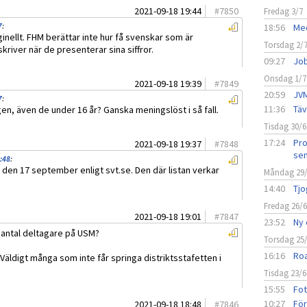
2021-09-18 19:44
#
7850
Fredag 3/7
7
:
18:56
Med
ginellt. FHM berättar inte hur få svenskar som är
Torsdag 2/
kriver när de presenterar sina siffror.
09:27
Job
Onsdag 1/7
2021-09-18 19:39
#
7849
20:59
JVM
7
:
11:36
Täv
n, även de under 16 år? Ganska meningslöst i så fall.
Tisdag 30/6
17:24
Pro
2021-09-18 19:37
#
7848
sen
8:48
:
 den 17 september enligt svt.se. Den där listan verkar
Måndag 29
14:40
Tjo
Fredag 26/
2021-09-18 19:01
#
7847
23:52
Ny 
i antal deltagare på USM?
Torsdag 25
16:16
Roa
 Väldigt många som inte får springa distriktsstafetten i
Tisdag 23/6
15:55
Fot
10:27
För
2021-09-18 18:48
#
7846