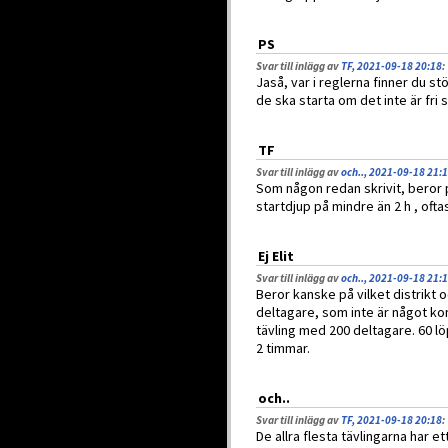
PS
Svar till inlägg av
TF, 2021-09-18 20:18
:
Jaså, var i reglerna finner du stö
de ska starta om det inte är fri s
TF
Svar till inlägg av
och.., 2021-09-18 21:
Som någon redan skrivit, beror p
startdjup på mindre än 2 h , oftas
Ej Elit
Svar till inlägg av
och.., 2021-09-18 21:
Beror kanske på vilket distrikt 
deltagare, som inte är något kons
tävling med 200 deltagare. 60 lö
2 timmar.
och..
Svar till inlägg av
TF, 2021-09-18 20:18
:
De allra flesta tävlingarna har e