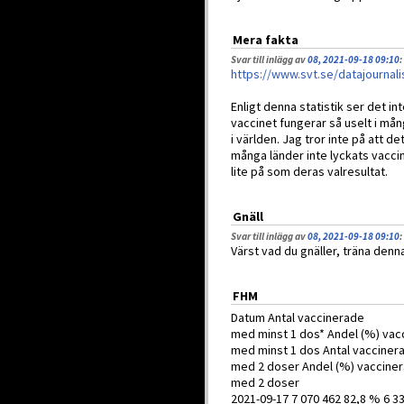
Mera fakta
Svar till inlägg av
08, 2021-09-18 09:10
:
https://www.svt.se/datajournali
Enligt denna statistik ser det inte
vaccinet fungerar så uselt i mån
i världen. Jag tror inte på att de
många länder inte lyckats vaccine
lite på som deras valresultat.
Gnäll
Svar till inlägg av
08, 2021-09-18 09:10
:
Värst vad du gnäller, träna denna
FHM
Datum Antal vaccinerade
med minst 1 dos* Andel (%) vac
med minst 1 dos Antal vacciner
med 2 doser Andel (%) vaccine
med 2 doser
2021-09-17 7 070 462 82,8 % 6 3