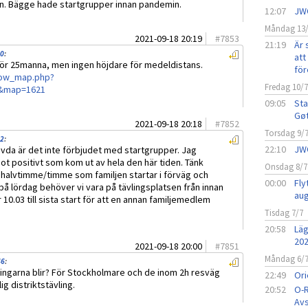
n. Bägge hade startgrupper innan pandemin.
12:07
JW
Måndag 13
2021-09-18 20:19
#
7853
21:19
Är 
00
:
att 
för 25manna, men ingen höjdare för medeldistans.
för
how_map.php?
Fredag 10/
&map=1621
09:05
Sta
Gø
2021-09-18 20:18
#
7852
Torsdag 9/
02
:
22:10
JW
hävda är det inte förbjudet med startgrupper. Jag
ot positivt som kom ut av hela den här tiden. Tänk
Onsdag 8/7
n halvtimme/timme som familjen startar i förväg och
00:00
Fly
 på lördag behöver vi vara på tävlingsplatsen från innan
aug
r 10.03 till sista start för att en annan familjemedlem
Tisdag 7/7
20:58
Läg
20
2021-09-18 20:00
#
7851
Måndag 6/
46
:
vlingarna blir? För Stockholmare och de inom 2h resväg
22:49
Ori
ig distriktstävling.
20:52
O-R
Avs