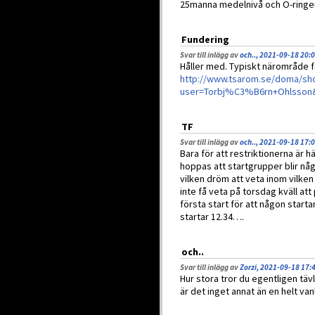
25manna medelnivå och O-ringe
Fundering
Svar till inlägg av
och.., 2021-09-18 20:
Håller med. Typiskt närområde 
http://www.tsarom.se/doma/s
user=Torbj%C3%B6rn+Ohlsson
TF
Svar till inlägg av
och.., 2021-09-18 17:
Bara för att restriktionerna är 
hoppas att startgrupper blir någ
vilken dröm att veta inom vilke
inte få veta på torsdag kväll att
första start för att någon starta
startar 12.34….
och..
Svar till inlägg av
Zorzi, 2021-09-18 17:
Hur stora tror du egentligen tä
är det inget annat än en helt vanl