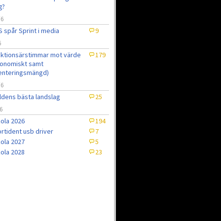
g?
/6
 spår Sprint i media
9
6
ktionsärstimmar mot värde
179
onomiskt samt
enteringsmängd)
/6
ldens bästa landslag
25
6
ola 2026
194
rtident usb driver
7
ola 2027
5
ola 2028
23