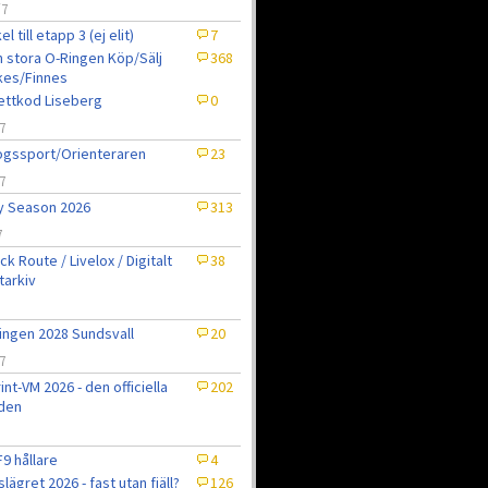
/7
el till etapp 3 (ej elit)
7
 stora O-Ringen Köp/Sälj
368
kes/Finnes
jettkod Liseberg
0
7
gssport/Orienteraren
23
7
ly Season 2026
313
7
ck Route / Livelox / Digitalt
38
tarkiv
7
ingen 2028 Sundsvall
20
7
int-VM 2026 - den officiella
202
den
9 hållare
4
slägret 2026 - fast utan fjäll?
126