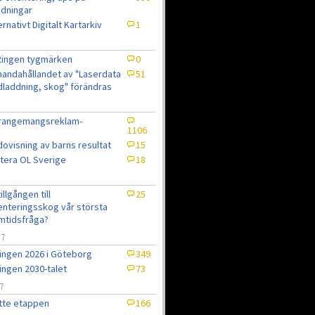
dningar
ernativt Digitalt Kartarkiv
1
Ringen tygmärken
0
lhandahållandet av "Laserdata
51
laddning, skog" förändras
rrangemangsreklam-
1106
ovisning av barns resultat
15
tera OL Sverige
18
7
tillgången till
25
enteringsskog vår största
mtidsfråga?
/7
ingen 2026 i Göteborg
349
ingen 2030-talet
73
7
tte etappen
166