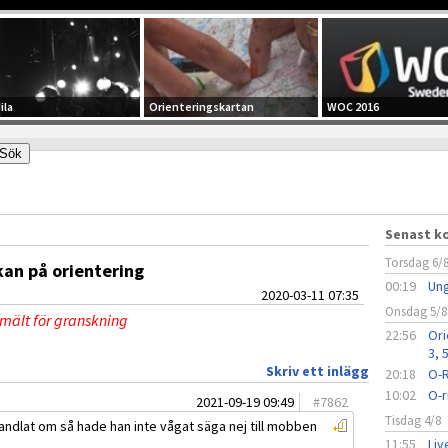
ila
Orienteringskartan
WOC 2016
Senast 
Torsdag 6/
kan på orientering
00:19
Ung
2020-03-11 07:35
Onsdag 5/8
nmält för granskning
22:56
Ori
3, 
Skriv ett inlägg
20:18
O-R
10:02
O-r
2021-09-19 09:49
#
7862
Tisdag 4/8
andlat om så hade han inte vågat säga nej till mobben
11:55
Liv