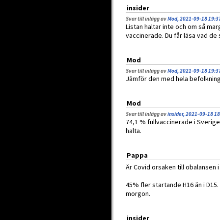
insider
Svar till inlägg av
Mod, 2021-09-18 19:3
Listan haltar inte och om så mar
vaccinerade. Du får läsa vad de s
Mod
Svar till inlägg av
Mod, 2021-09-18 19:3
Jämför den med hela befolkninge
Mod
Svar till inlägg av
insider, 2021-09-18 1
74,1 % fullvaccinerade i Sverige
halta.
Pappa
Är Covid orsaken till obalansen 
45% fler startande H16 än i D15.
morgon.
insider