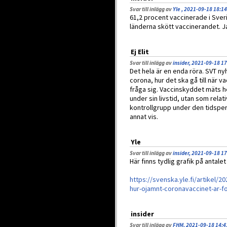
Svar till inlägg av
Yle , 2021-09-18 18:14
61,2 procent vaccinerade i Sverig
länderna skött vaccinerandet. J
Ej Elit
Svar till inlägg av
insider, 2021-09-18 1
Det hela är en enda röra. SVT n
corona, hur det ska gå till när
fråga sig. Vaccinskyddet mäts he
under sin livstid, utan som rela
kontrollgrupp under den tidspe
annat vis.
Yle
Svar till inlägg av
insider, 2021-09-18 1
Här finns tydlig grafik på antal
https://svenska.yle.fi/artikel/2
hur-ojamnt-coronavaccinet-ar-f
insider
Svar till inlägg av
FHM, 2021-09-18 14:4