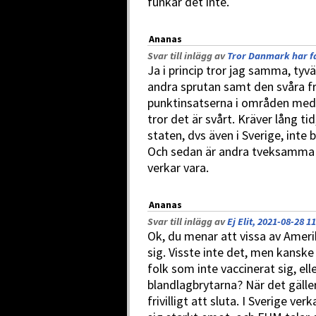
funkar det inte.
Ananas
Svar till inlägg av
Tror Danmark har fa
Ja i princip tror jag samma, tyv
andra sprutan samt den svåra f
punktinsatserna i områden med 
tror det är svårt. Kräver lång ti
staten, dvs även i Sverige, inte
Och sedan är andra tveksamma ti
verkar vara.
Ananas
Svar till inlägg av
Ej Elit, 2021-08-28 1
Ok, du menar att vissa av Amerik
sig. Visste inte det, men kanske 
folk som inte vaccinerat sig, el
blandlagbrytarna? När det gäller
frivilligt att sluta. I Sverige ver