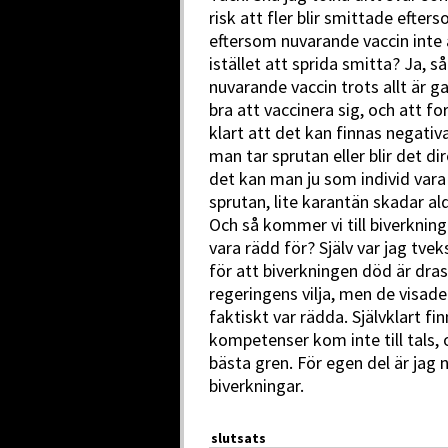
risk att fler blir smittade efte
eftersom nuvarande vaccin inte 
istället att sprida smitta? Ja, 
nuvarande vaccin trots allt är g
bra att vaccinera sig, och att fo
klart att det kan finnas negati
man tar sprutan eller blir det d
det kan man ju som individ vara
sprutan, lite karantän skadar al
Och så kommer vi till biverkninga
vara rädd för? Själv var jag tveks
för att biverkningen död är dra
regeringens vilja, men de visad
faktiskt var rädda. Självklart
kompetenser kom inte till tals,
bästa gren. För egen del är jag
biverkningar.
slutsats