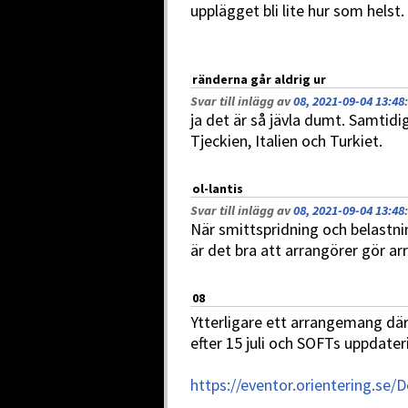
upplägget bli lite hur som helst.
ränderna går aldrig ur
Svar till inlägg av
08, 2021-09-04 13:48
:
ja det är så jävla dumt. Samtidig
Tjeckien, Italien och Turkiet.
ol-lantis
Svar till inlägg av
08, 2021-09-04 13:48
:
När smittspridning och belastni
är det bra att arrangörer gör a
08
Ytterligare ett arrangemang där
efter 15 juli och SOFTs uppdat
https://eventor.orientering.se