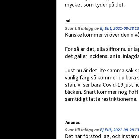
mycket som tyder på det.
ml
Svar till inlägg av
Ej Elit, 2021-08-28 1
Kanske kommer vi över den nivå
För så är det, alla siffror nu är 
det gäller incidens, antal inlagd
Just nu är det lite samma sak s
vanlig färg så kommer du bara s
stan. Vi ser bara Covid-19 just n
blicken. Snart kommer nog FoHM
samtidigt lätta restriktionerna.
Ananas
Svar till inlägg av
Ej Elit, 2021-08-28 1
Det här förstod jag, och instäm