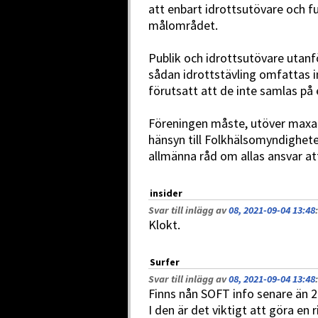
att enbart idrottsutövare och fu
målområdet.
Publik och idrottsutövare utanf
sådan idrottstävling omfattas i
förutsatt att de inte samlas på 
Föreningen måste, utöver maxan
hänsyn till Folkhälsomyndighete
allmänna råd om allas ansvar at
insider
Svar till inlägg av
08, 2021-09-04 13:48
:
Klokt.
Surfer
Svar till inlägg av
08, 2021-09-04 13:48
:
Finns nån SOFT info senare än 29
I den är det viktigt att göra e