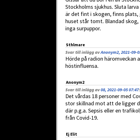
Stockholms sjukhus. Sluta larva d
är det fint i skogen, finns plats,
huset står tomt. Blandad skog, 
inga surpuppor.
Sthlmare
Svar till inlägg av
Anonym2, 2021-09-0
Hörde på radion häromveckan at
höstinfluensa.
Anonym2
Svar till inlägg av
08, 2021-09-05 07:47
:
Det vårdas 18 personer med Covi
stor skillnad mot att de ligger 
där p.g.a. Sepsis eller en trafi
från Covid-19.
Ej Elit