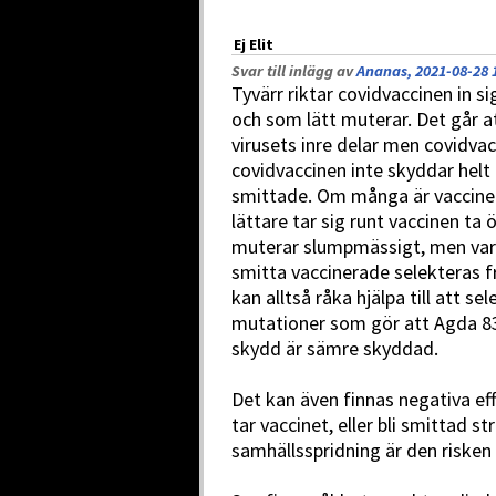
Ej Elit
Svar till inlägg av
Ananas, 2021-08-28 
Tyvärr riktar covidvaccinen in s
och som lätt muterar. Det går at
virusets inre delar men covidva
covidvaccinen inte skyddar helt
smittade. Om många är vaccin
lättare tar sig runt vaccinen ta 
muterar slumpmässigt, men vari
smitta vaccinerade selekteras 
kan alltså råka hjälpa till att s
mutationer som gör att Agda 83
skydd är sämre skyddad.
Det kan även finnas negativa ef
tar vaccinet, eller bli smittad st
samhällsspridning är den risken 