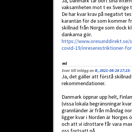
Ja, Danmark tar bort sina intern
vaksamheten mot t ex Sverige til
De har kvar krav på negativt tes
karantän för de som kommer frå
skillnad från Norge som dock kl
dankarna gör.
https://www.oresunddirekt.se/s
covid-19/inreserestriktioner-fo
ml
Svar till inlägg av
B, 2021-08-28 17:23
:
Ja, det gäller att förstå skilln
rekommendationer.
Danmark öppnar upp helt, Finlan
(vissa lokala begränsningar kvars
grannländer är från måndag nor
ligger kvar i Norden är Norges
och att vi idrottare får vara ma
oss fortsatt på. .