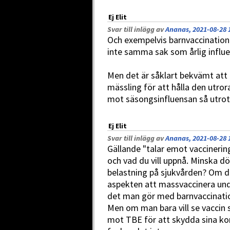
Ej Elit
Svar till inlägg av
Ananas, 2021-08-28 
Och exempelvis barnvaccination 
inte samma sak som årlig influe
Men det är såklart bekvämt att 
mässling för att hålla den utror
mot säsongsinfluensan så utrota
Ej Elit
Svar till inlägg av
Ananas, 2021-08-28 
Gällande "talar emot vaccinering
och vad du vill uppnå. Minska 
belastning på sjukvården? Om du
aspekten att massvaccinera und
det man gör med barnvaccinati
Men om man bara vill se vaccin 
mot TBE för att skydda sina ko