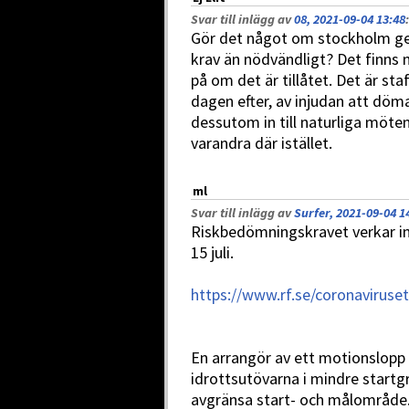
Svar till inlägg av
08, 2021-09-04 13:48
:
Gör det något om stockholm g
krav än nödvändligt? Det finns m
på om det är tillåtet. Det är s
dagen efter, av injudan att döma
dessutom in till naturliga mö
varandra där istället.
ml
Svar till inlägg av
Surfer, 2021-09-04 1
Riskbedömningskravet verkar in
15 juli.
https://www.rf.se/coronaviruse
En arrangör av ett motionslopp 
idrottsutövarna i mindre startgr
avgränsa start- och målområde.