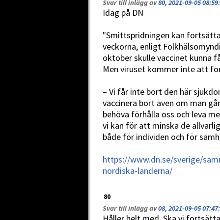
Svar till inlägg av
80, 2021-09-05 08:59
:
Idag på DN
"Smittspridningen kan fortsät
veckorna, enligt Folkhälsomynd
oktober skulle vaccinet kunna f
Men viruset kommer inte att för
– Vi får inte bort den här sjukdo
vaccinera bort även om man går 
behöva förhålla oss och leva 
vi kan för att minska de allvar
både för individen och för samhä
https://www.dn.se/sverige/samm
nordiska-landerna/
80
Svar till inlägg av
08, 2021-09-05 07:47
:
Håller helt med. Ska vi fortsät