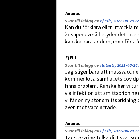
Ananas
Svar till inlägg av
Ej Elit, 2021-08-28 1
Kan du förklara eller utveckla m
är superbra så betyder det inte 
kanske bara är dum, men förstå
Ej Elit
Svar till inlägg av
slutsats, 2021-08-28 
Jag säger bara att massvaccine
kommer lösa samhällets covidpr
finns problem. Kanske har vi tur
via infektion att smittspridninge
vi får en ny stor smittspridning 
även mot vaccinerade.
Ananas
Svar till inlägg av
Ej Elit, 2021-08-28 1
Tack. Ska jag tolka ditt svar so