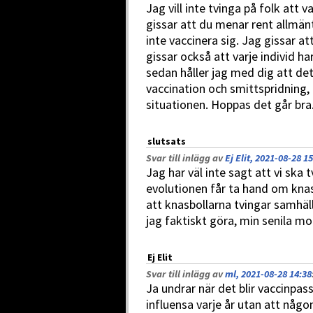
Jag vill inte tvinga på folk att
gissar att du menar rent allmänt
inte vaccinera sig. Jag gissar 
gissar också att varje individ ha
sedan håller jag med dig att det
vaccination och smittspridning,
situationen. Hoppas det går bra
slutsats
Svar till inlägg av
Ej Elit, 2021-08-28 1
Jag har väl inte sagt att vi ska
evolutionen får ta hand om knas
att knasbollarna tvingar samhäll
jag faktiskt göra, min senila mo
Ej Elit
Svar till inlägg av
ml, 2021-08-28 14:38
Ja undrar när det blir vaccinpass
influensa varje år utan att någ