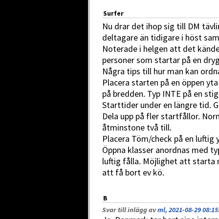
Surfer
Nu drar det ihop sig till DM täv
deltagare än tidigare i höst sa
Noterade i helgen att det känd
personer som startar på en dry
Några tips till hur man kan ordn
Placera starten på en öppen yta 
på bredden. Typ INTE på en stig
Starttider under en längre tid. Gå
Dela upp på fler startfållor. N
åtminstone två till.
Placera Töm/check på en luftig 
Öppna klasser anordnas med typ d
luftig fålla. Möjlighet att start
att få bort ev kö.
B
Svar till inlägg av
ml, 2021-08-29 08:15