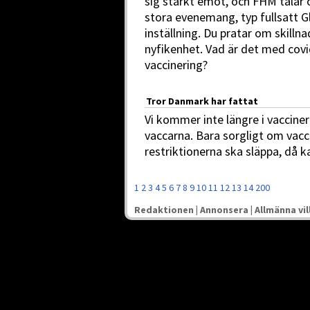
sig starkt emot, och FHM talar 
stora evenemang, typ fullsatt G
inställning. Du pratar om skillna
nyfikenhet. Vad är det med cov
vaccinering?
Tror Danmark har fattat
Vi kommer inte längre i vaccine
vaccarna. Bara sorgligt om vacc
restriktionerna ska släppa, då ka
1
2
3
4
5
6
7
8
9
10
11
12
13
14
200
Redaktionen
|
Annonsera
|
Allmänna vil