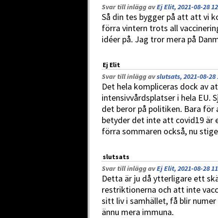
Svar till inlägg av
Ej Elit, 2021-08-28 1
Så din tes bygger på att att v
förra vintern trots all vaccineri
idéer på. Jag tror mera på Danm
Ej Elit
Svar till inlägg av
slutsats, 2021-08-28 
Det hela kompliceras dock av at
intensivvårdsplatser i hela EU. 
det beror på politiken. Bara för 
betyder det inte att covid19 är 
förra sommaren också, nu stiger
slutsats
Svar till inlägg av
Ej Elit, 2021-08-28 1
Detta är ju då ytterligare ett skä
restriktionerna och att inte vacc
sitt liv i samhället, få blir nume
ännu mera immuna.