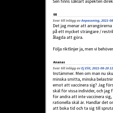
Sen finns såklart aspekten direk
08
Svar till inlägg av
Anpassning, 2021-08
Det jag menar att arrangörerna 
på ett mycket strängare / restri
ålagda att göra.
Följa riktlinjer ja, men vi behöve
Ananas
Svar till inlägg av
Ej Elit, 2021-08-28 1
Instämmer. Men om man nu skull
minska smitta, minska belastnin
emot att vaccinera sig? Jag för
skäl för vissa individer, och jag 
för andra att inte vaccinera sig,
rationella skäl är. Handlar det o
att boka tid och ta sig till sprut