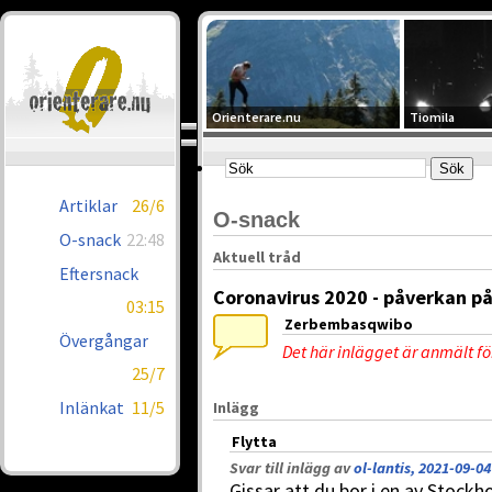
Orienterare.nu
Tiomila
Artiklar
26/6
O-snack
O-snack
22:48
Aktuell tråd
Eftersnack
Coronavirus 2020 - påverkan på
03:15
Zerbembasqwibo
Övergångar
Det här inlägget är anmält f
25/7
Inlänkat
11/5
Inlägg
Flytta
Svar till inlägg av
ol-lantis, 2021-09-04
Gissar att du bor i en av Stockh