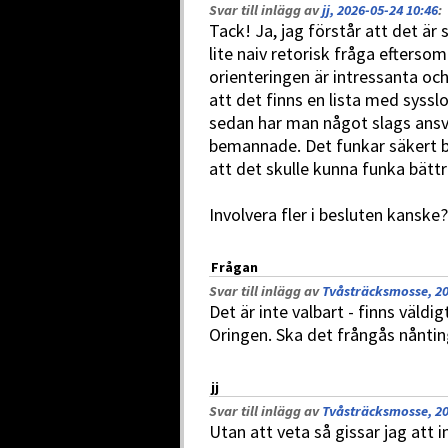
Svar till inlägg av
jj, 2026-05-24 10:46
:
Tack! Ja, jag förstår att det är 
lite naiv retorisk fråga efterso
orienteringen är intressanta oc
att det finns en lista med sys
sedan har man något slags ansvar 
bemannade. Det funkar säkert br
att det skulle kunna funka bättr
Involvera fler i besluten kanske
Frågan
Svar till inlägg av
Tvåsträcksmosse, 20
Det är inte valbart - finns väl
Oringen. Ska det frångås nåntin
jj
Svar till inlägg av
Tvåsträcksmosse, 20
Utan att veta så gissar jag att i