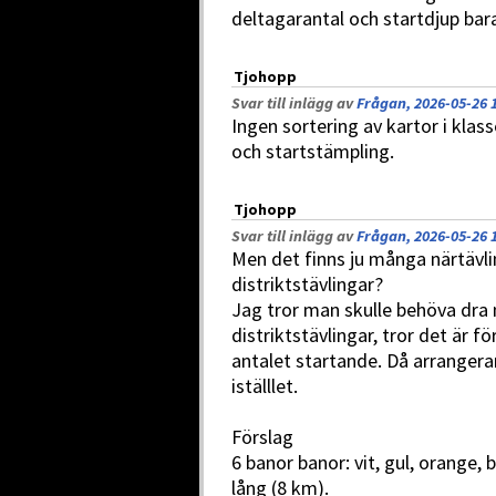
deltagarantal och startdjup bar
Tjohopp
Svar till inlägg av
Frågan, 2026-05-26 
Ingen sortering av kartor i klasse
och startstämpling.
Tjohopp
Svar till inlägg av
Frågan, 2026-05-26 
Men det finns ju många närtävlin
distriktstävlingar?
Jag tror man skulle behöva dra 
distriktstävlingar, tror det är fö
antalet startande. Då arranger
iställlet.
Förslag
6 banor banor: vit, gul, orange, b
lång (8 km).