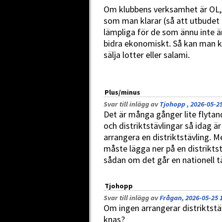
Om klubbens verksamhet är OL, 
som man klarar (så att utbudet 
lämpliga för de som ännu inte är
bidra ekonomiskt. Så kan man k
sälja lotter eller salami.
Plus/minus
Svar till inlägg av
Tjohopp , 2026-05-25
Det är många gånger lite flytan
och distriktstävlingar så idag är
arrangera en distriktstävling. 
måste lägga ner på en distriktst
sådan om det går en nationell tä
Tjohopp
Svar till inlägg av
Frågan, 2026-05-25 
Om ingen arrangerar distriktstä
knas?