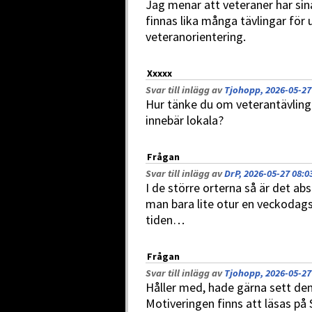
Jag menar att veteraner har sin
finnas lika många tävlingar fö
veteranorientering.
Xxxxx
Svar till inlägg av
Tjohopp, 2026-05-27
Hur tänke du om veterantävlinga
innebär lokala?
Frågan
Svar till inlägg av
DrP, 2026-05-27 08:0
I de större orterna så är det abs
man bara lite otur en veckodags
tiden…
Frågan
Svar till inlägg av
Tjohopp, 2026-05-27
Håller med, hade gärna sett de
Motiveringen finns att läsas på