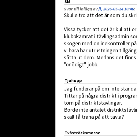
SM
Svar till inlägg av
jj, 2026-05-24 10:46
:
Skulle tro att det är som du skri
Vissa tycker att det är kul att 
klubbkamrat i tävlingsadmin so
skogen med onlinekontroller på
vi bara har utrustningen tillgäng
sätta ut dem. Medans det finns
"onödigt" jobb.
Tjohopp
Jag funderar på om inte standard
Tittar på några distrikt i prog
tom på distriktstävlingar.
Borde inte antalet distriktstävl
skall få träna på att tävla?
Tvåsträcksmosse