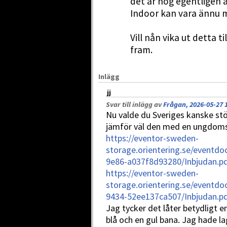
det är nog egentligen a
Indoor kan vara ännu 
Vill nån vika ut detta t
fram.
Inlägg
jj
Svar till inlägg av
Frågan, 2026-05-27 
Nu valde du Sveriges kanske stö
jämför väl den med en ungdoms
https://eventor-sweden-
storage.orientering.se/eventd
9e86-a037f8d93280/Inbjudan.p
https://eventor-sweden-
storage.orientering.se/eventd
9434-52ee137ca507/Inbjudan.p
Jag tycker det låter betydligt en
blå och en gul bana. Jag hade lag