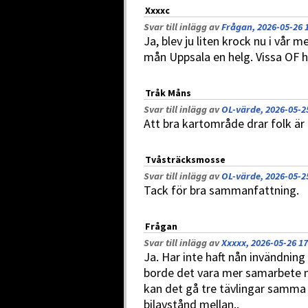
Xxxxc
Svar till inlägg av
Frågan, 2026-05-26 
Ja, blev ju liten krock nu i vår 
mån Uppsala en helg. Vissa OF 
Tråk Måns
Svar till inlägg av
OL-värde, 2026-05-2
Att bra kartområde drar folk är
Tvåsträcksmosse
Svar till inlägg av
OL-värde, 2026-05-2
Tack för bra sammanfattning.
Frågan
Svar till inlägg av
Xxxxx, 2026-05-26 17
Ja. Har inte haft nån invändning
borde det vara mer samarbete m
kan det gå tre tävlingar samm
bilavstånd mellan..