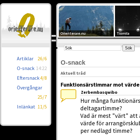
Orienterare.nu
Tiomila
Artiklar
26/6
O-snack
O-snack
14:22
Aktuell tråd
Eftersnack
4/8
Funktionsärstimmar mot värde
Övergångar
Zerbembasqwibo
25/7
Hur många funktionärst
Inlänkat
11/5
deltagartimme?
Vad är mest "värt" att
värde för arrangörsklub
per nedlagd timme?