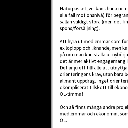
Naturpasset, veckans bana och H
alla fall motionsnivå) för begrä
sällan väldigt stora (men det f
spons/försäljning).
Att hyra ut medlemmar som funk
ex löplopp och liknande, men ka
på om man kan ställa ut nybörja
det är mer aktivt engagemang i
Det är ju ett tillfälle att utnyt
orienteringens krav, utan bara 
allmänt uppdrag. Inget oriente
okomplicerat tillskott till ekon
OL-timma!
Och så finns många andra proje
medlemmar och ekonomin, som i
OL.