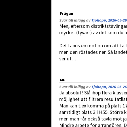
Frågan
Svar till inlägg av
Tjohopp, 2026-05-26
Men, eftersom distriktstävlinga
mycket (tyvärr) av det som du b
Det fanns en motion om att ta bo
men den röstades ner. Så landet
ser ut…
MF
Svar till inlägg av
Tjohopp, 2026-05-26
Ja absolut! Slå ihop flera klass
möjlighet att filtrera resultatli
Man kan t.ex komma på plats 17
samtidigt plats 3 i H55. Större k
men man får också tävla mot jä
Mindre arbete för arrangören. De