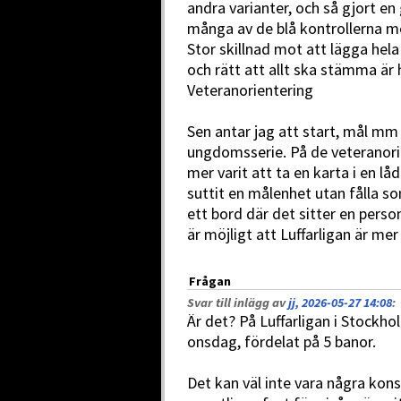
andra varianter, och så gjort en
många av de blå kontrollerna m
Stor skillnad mot att lägga hela
och rätt att allt ska stämma är h
Veteranorientering
Sen antar jag att start, mål mm
ungdomsserie. På de veteranorie
mer varit att ta en karta i en l
suttit en målenhet utan fålla s
ett bord där det sitter en perso
är möjligt att Luffarligan är me
Frågan
Svar till inlägg av
jj, 2026-05-27 14:08
:
Är det? På Luffarligan i Stockho
onsdag, fördelat på 5 banor.
Det kan väl inte vara några kon