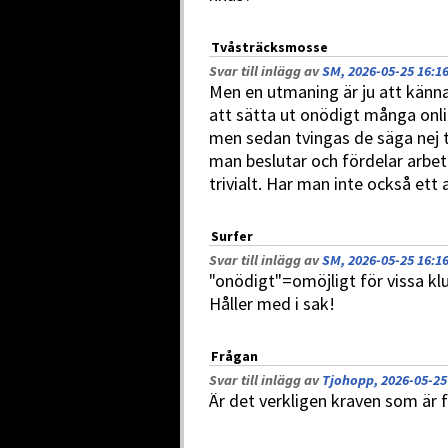
Tvåsträcksmosse
Svar till inlägg av
SM, 2026-05-25 16:1
Men en utmaning är ju att känna 
att sätta ut onödigt många onlin
men sedan tvingas de säga nej ti
man beslutar och fördelar arbet
trivialt. Har man inte också ett 
Surfer
Svar till inlägg av
SM, 2026-05-25 16:1
"onödigt"=omöjligt för vissa kl
Håller med i sak!
Frågan
Svar till inlägg av
Tjohopp, 2026-05-25
Är det verkligen kraven som är f