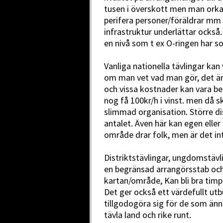
tusen i överskott men man orkar
perifera personer/föräldrar mm 
infrastruktur underlättar också.
en nivå som t ex O-ringen har s
Vanliga nationella tävlingar kan
om man vet vad man gör, det är 
och vissa kostnader kan vara be
nog få 100kr/h i vinst. men då s
slimmad organisation. Större dis
antalet. Även här kan egen elle
område drar folk, men är det in
Distriktstävlingar, ungdomstävl
en begränsad arrangörsstab och
kartan/område, Kan bli bra timp
Det ger också ett värdefullt utb
tillgodogöra sig för de som ännu
tävla land och rike runt.