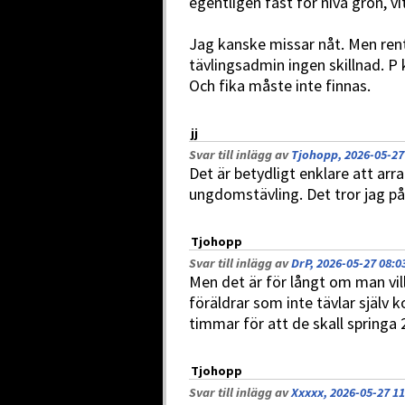
egentligen fast för nivå grön, vit
Jag kanske missar nåt. Men re
tävlingsadmin ingen skillnad. P k
Och fika måste inte finnas.
jj
Svar till inlägg av
Tjohopp, 2026-05-27
Det är betydligt enklare att arr
ungdomstävling. Det tror jag på
Tjohopp
Svar till inlägg av
DrP, 2026-05-27 08:0
Men det är för långt om man vil
föräldrar som inte tävlar själv
timmar för att de skall springa 
Tjohopp
Svar till inlägg av
Xxxxx, 2026-05-27 11