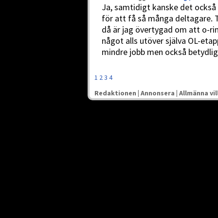
Ja, samtidigt kanske det också
för att få så många deltagare. 
då är jag övertygad om att o-ri
något alls utöver själva OL-eta
mindre jobb men också betydligt
1
2
3
4
Redaktionen
|
Annonsera
|
Allmänna vil