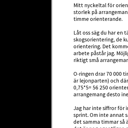
Mitt nyckeltal för orie
storlek på arrangeman
timme orienterande.
Låt oss säg du har en 
skogsorientering, de k
orientering. Det komm
arbete påstår jag. Möjl
riktigt små arrangema
O-ringen drar 70 000 t
är lejonparten) och där
0,75*5= 56 250 orienter
arrangemang desto inef
Jag har inte siffror för
sprint. Om inte annat s
det samma timmar så ä