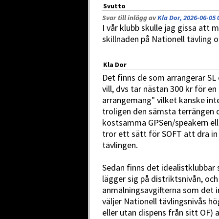
Svutto
Svar till inlägg av
Kla Dor, 2026-06-05 
I vår klubb skulle jag gissa a
skillnaden på Nationell tävling o
Kla Dor
Det finns de som arrangerar SL
vill, dvs tar nästan 300 kr för en
arrangemang" vilket kanske inte 
troligen den sämsta terrängen o
kostsamma GPSen/speakern eller
tror ett sätt för SOFT att dra i
tävlingen.
Sedan finns det idealistklubbar 
lägger sig på distriktsnivån, oc
anmälningsavgifterna som det in
väljer Nationell tävlingsnivås 
eller utan dispens från sitt OF) a