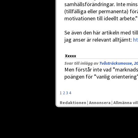
samhällsförändringar. Inte minst
(tillfälliga eller permanenta) fö
motivationen till ideellt arbete.”
Se även den här artikeln med ti
jag anser är relevant alltjämt:
ht
Xxxxx
Svar till inlägg av
Tvåsträcksmosse, 20
Men förstår inte vad ”marknadsm
poängen för ”vanlig orientering
1
2
3
4
Redaktionen
|
Annonsera
|
Allmänna vil