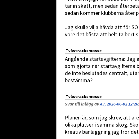
tar in skatt, men sedan återbeta
sedan kommer klubbarna åter på 
Jag skulle vilja hävda att för S
vore det bästa att helt ta bort 
Tvåsträcksmosse
Angående startavgifterna: Jag är
som gjorts när startavgifterna 
de inte beslutades centralt, utan
bestämma?
Tvåsträcksmosse
Svar till inlägg av
AJ, 2026-06-02 12:26
Planen är, som jag skrev, att ar
olika platser i samma skog. Skog
kreativ banläggning jag tror det 