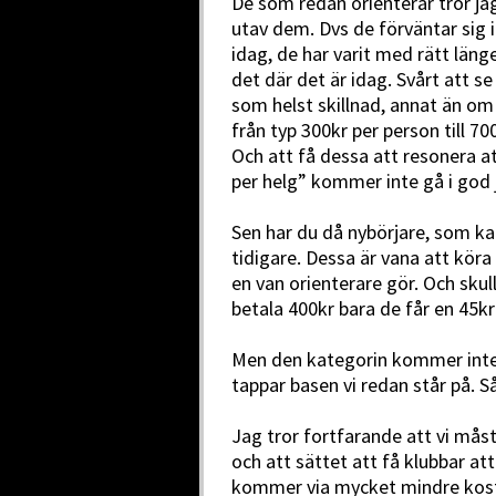
De som redan orienterar tror ja
utav dem. Dvs de förväntar sig i
idag, de har varit med rätt läng
det där det är idag. Svårt att s
som helst skillnad, annat än om p
från typ 300kr per person till 
Och att få dessa att resonera at
per helg” kommer inte gå i god 
Sen har du då nybörjare, som ka
tidigare. Dessa är vana att köra 
en van orienterare gör. Och skul
betala 400kr bara de får en 45kr
Men den kategorin kommer inte
tappar basen vi redan står på. S
Jag tror fortfarande att vi måste
och att sättet att få klubbar a
kommer via mycket mindre kostna