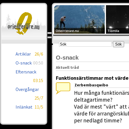
Orienterare.nu
Tiomila
Artiklar
26/6
O-snack
O-snack
00:50
Aktuell tråd
Eftersnack
Funktionsärstimmar mot värde
03:15
Zerbembasqwibo
Övergångar
Hur många funktionärst
25/7
deltagartimme?
Vad är mest "värt" att
Inlänkat
11/5
värde för arrangörsklub
per nedlagd timme?