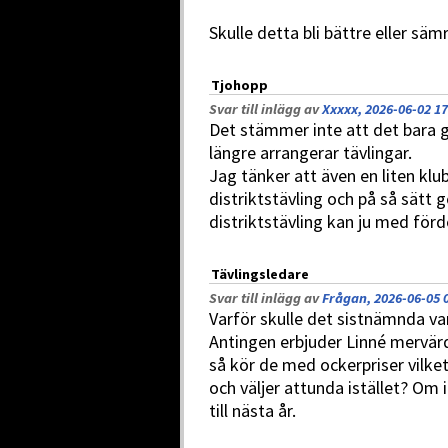
Skulle detta bli bättre eller sä
Tjohopp
Svar till inlägg av
Xxxxx, 2026-06-02 17
Det stämmer inte att det bara 
längre arrangerar tävlingar.
Jag tänker att även en liten klu
distriktstävling och på så sätt ge
distriktstävling kan ju med förde
Tävlingsledare
Svar till inlägg av
Frågan, 2026-06-05 
Varför skulle det sistnämnda va
Antingen erbjuder Linné mervär
så kör de med ockerpriser vilke
och väljer attunda istället? Om 
till nästa år.