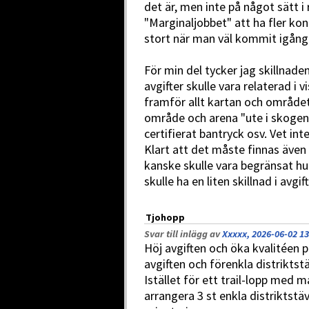
det är, men inte på något sätt i r
"Marginaljobbet" att ha fler kont
stort när man väl kommit igång 
För min del tycker jag skillnade
avgifter skulle vara relaterad i v
framför allt kartan och området:
område och arena "ute i skogen" 
certifierat bantryck osv. Vet int
Klart att det måste finnas även
kanske skulle vara begränsat hu
skulle ha en liten skillnad i avg
Tjohopp
Svar till inlägg av
Xxxxx, 2026-06-02 13
Höj avgiften och öka kvalitéen p
avgiften och förenkla distriktstä
Istället för ett trail-lopp med
arrangera 3 st enkla distriktstä