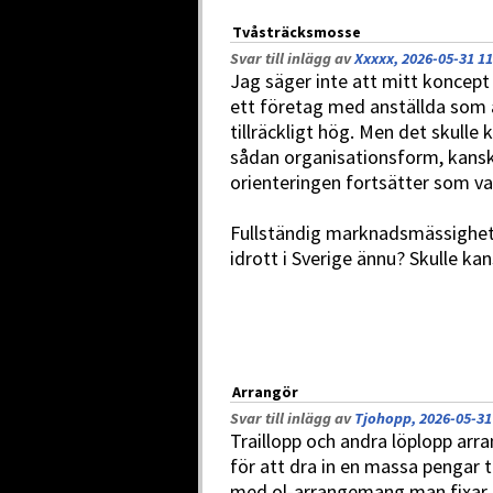
Tvåsträcksmosse
Svar till inlägg av
Xxxxx, 2026-05-31 11
Jag säger inte att mitt koncept 
ett företag med anställda som a
tillräckligt hög. Men det skulle
sådan organisationsform, kanske
orienteringen fortsätter som va
Fullständig marknadsmässighet
idrott i Sverige ännu? Skulle ka
Arrangör
Svar till inlägg av
Tjohopp, 2026-05-31
Traillopp och andra löplopp arra
för att dra in en massa pengar t
med ol-arrangemang man fixar ut