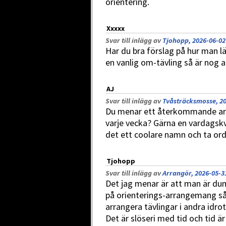
orientering.
Xxxxx
Svar till inlägg av
Tjohopp, 2026-06-02
Har du bra förslag på hur man l
en vanlig om-tävling så är nog a
AJ
Svar till inlägg av
Tvåsträcksmosse, 20
Du menar ett återkommande ar
varje vecka? Gärna en vardagsk
det ett coolare namn och ta orde
Tjohopp
Svar till inlägg av
Arrangör, 2026-05-3
Det jag menar är att man är du
på orienterings-arrangemang så 
arrangera tävlingar i andra idrot
Det är slöseri med tid och tid är