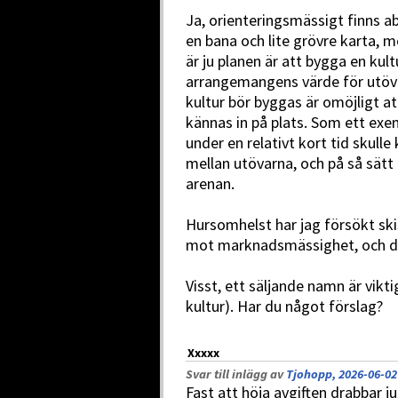
Ja, orienteringsmässigt finns a
en bana och lite grövre karta, m
är ju planen är att bygga en ku
arrangemangens värde för utöva
kultur bör byggas är omöjligt 
kännas in på plats. Som ett exe
under en relativt kort tid skull
mellan utövarna, och på så sätt
arenan.
Hursomhelst har jag försökt ski
mot marknadsmässighet, och där
Visst, ett säljande namn är vik
kultur). Har du något förslag?
Xxxxx
Svar till inlägg av
Tjohopp, 2026-06-02
Fast att höja avgiften drabbar ju