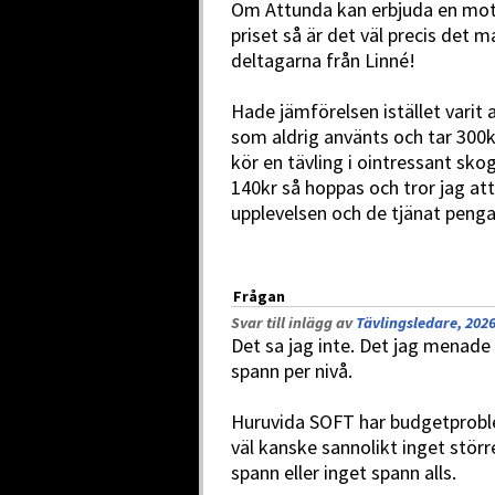
Om Attunda kan erbjuda en mots
priset så är det väl precis det m
deltagarna från Linné!
Hade jämförelsen istället varit 
som aldrig använts och tar 300k
kör en tävling i ointressant sko
140kr så hoppas och tror jag att
upplevelsen och de tjänat penga
Frågan
Svar till inlägg av
Tävlingsledare, 2026
Det sa jag inte. Det jag menade v
spann per nivå.
Huruvida SOFT har budgetproblem 
väl kanske sannolikt inget störr
spann eller inget spann alls.