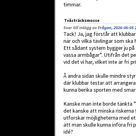
timmar.
Tvåsträcksmosse
Svar till inlägg av
Frågan, 2026-06-05 
Tack! Ja, jag förstår att klubba
när och vilka tävlingar som ska h
Ett sådant system bygger ju på
vassa armbågar”. Utifrån det per
vid det vi har, vilket inte är fri p
Å andra sidan skulle mindre styr
där klubbar testar att arrangera 
kunna berika sporten med smart
Kanske man inte borde tänkta ”al
det kanske att minska riskerna
utforskar möjligheterna med ett
att man skulle kunna införa fri p
idé?