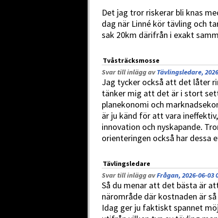
Det jag tror riskerar bli knas med
dag när Linné kör tävling och 
sak 20km därifrån i exakt samm
Tvåsträcksmosse
Svar till inlägg av
Tävlingsledare, 2026
Jag tycker också att det låter ri
tänker mig att det är i stort s
planekonomi och marknadsekono
är ju känd för att vara ineffekti
innovation och nyskapande. Tror
orienteringen också har dessa e
Tävlingsledare
Svar till inlägg av
Frågan, 2026-06-03 
Så du menar att det bästa är att 
närområde där kostnaden är så 
Idag ger ju faktiskt spannet möj