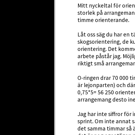
Mitt nyckeltal för orie
storlek på arrangeman
timme orienterande.
Låt oss säg du har en 
skogsorientering, de k
orientering. Det komm
arbete påstår jag. Möjl
riktigt små arrangema
O-ringen drar 70 000 t
är lejonparten) och där
0,75*5= 56 250 orienter
arrangemang desto inef
Jag har inte siffror för
sprint. Om inte annat s
det samma timmar så ä