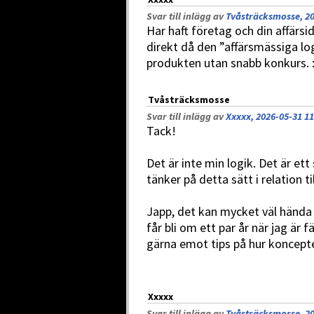
Svar till inlägg av
Tvåsträcksmosse, 20
Har haft företag och din affärs
direkt då den ”affärsmässiga l
produkten utan snabb konkurs. :
Tvåsträcksmosse
Svar till inlägg av
Xxxxx, 2026-05-31 11
Tack!
Det är inte min logik. Det är et
tänker på detta sätt i relation ti
Japp, det kan mycket väl hända 
får bli om ett par år när jag är
gärna emot tips på hur koncepte
Xxxxx
Svar till inlägg av
Tvåsträcksmosse, 20