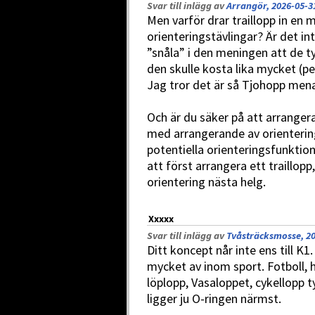
Svar till inlägg av
Arrangör, 2026-05-3
Men varför drar traillopp in en
orienteringstävlingar? Är det int
”snåla” i den meningen att de ty
den skulle kosta lika mycket (p
Jag tror det är så Tjohopp mena
Och är du säker på att arrangera
med arrangerande av orienteri
potentiella orienteringsfunktion
att först arrangera ett traillopp
orientering nästa helg.
Xxxxx
Svar till inlägg av
Tvåsträcksmosse, 20
Ditt koncept når inte ens till 
mycket av inom sport. Fotboll, 
löplopp, Vasaloppet, cykellopp 
ligger ju O-ringen närmst.