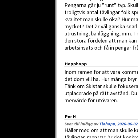
Pengarna går ju ”runt” typ. Skul
troligtvis antal tävlingar folk sp
kvalitet man skulle öka? Hur man
mycket? Det är väl ganska snarl
utrustning, banläggning, mm. Tra
den stora fördelen att man kan 
arbetsinsats och få in pengar fr
Hopphopp
Inom ramen för att vara kommer
det dom vill ha. Hur många bryr
Tänk om Skistar skulle fokuser
utplacerade på rätt avstånd. Du
mervärde för utövaren.
Per H
Svar till inlägg av
Tjohopp, 2026-06-02
Håller med om att man skulle ku
tävlingar, men vad är det konkr