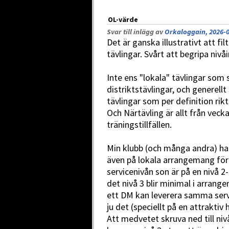
OL-värde
Svar till inlägg av
Orkaloggain, 2026-0
Det är ganska illustrativt att fi
tävlingar. Svårt att begripa nivå
Inte ens "lokala" tävlingar som s
distriktstävlingar, och generell
tävlingar som per definition riktar
Och Närtävling är allt från vec
träningstillfällen.
Min klubb (och många andra) har 
även på lokala arrangemang för 
servicenivån son är på en nivå 2-
det nivå 3 blir minimal i arra
ett DM kan leverera samma servi
ju det (speciellt på en attraktiv 
Att medvetet skruva ned till niv