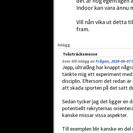
det är nog egentligen a
Indoor kan vara ännu 
Vill nån vika ut detta t
fram.
Inlägg
Tvåsträcksmosse
Svar till inlägg av
Frågan, 2026-06-07 
Jepp, ultralång har knappt några
tänkte mig ett experiment med f
disciplin. Eftersom det redan är 
att skada sporten på det sätt du
Sedan tycker jag det ligger en d
potentiellt rekryternas oriente
kanske missar vissa aspekter.
Till exemplen blir kanske en del