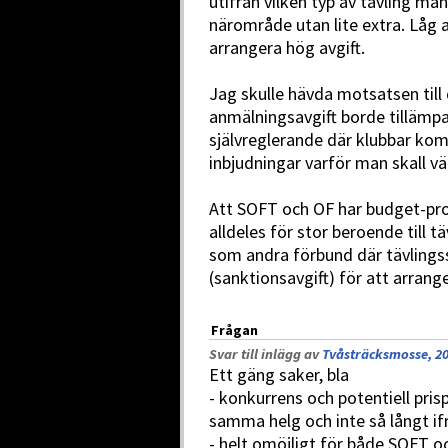
utifrån vilken typ av tävling ma
närområde utan lite extra. Låg a
arrangera hög avgift.
Jag skulle hävda motsatsen till d
anmälningsavgift borde tillämp
självreglerande där klubbar kom
inbjudningar varför man skall väl
Att SOFT och OF har budget-prob
alldeles för stor beroende till t
som andra förbund där tävlings
(sanktionsavgift) för att arrange
Frågan
Svar till inlägg av
Tvåsträcksmosse, 20
Ett gäng saker, bla
- konkurrens och potentiell pri
samma helg och inte så långt if
- helt omöjligt för både SOFT o