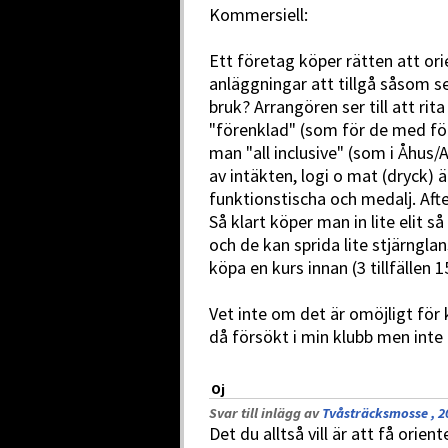
Kommersiell:
Ett företag köper rätten att or
anläggningar att tillgå såsom s
bruk? Arrangören ser till att ri
"förenklad" (som för de med fö
man "all inclusive" (som i Åhus/A
av intäkten, logi o mat (dryck) 
funktionstischa och medalj. Afte
Så klart köper man in lite elit 
och de kan sprida lite stjärngla
köpa en kurs innan (3 tillfällen 1
Vet inte om det är omöjligt för 
då försökt i min klubb men inte 
Oj
Svar till inlägg av
Tvåsträcksmosse , 2
Det du alltså vill är att få orien