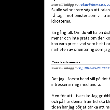
Svar till inlägg av
Tvåsträcksmosse, 20
Skulle väl snarare säga att orie
få tag i motionister som vill trä
idrotterna.
En gång till. Om du vill ha en d
menar och inte prata om den ko
kan vara precis vad som helst och
närheten av orientering som jag
Tvåsträcksmosse
Svar till inlägg av
Oj, 2026-05-29 13:02
:
Det jag i första hand vill på de
intresserar mig med andra.
Men för att utveckla: Jag grubbl
och på hur denna framtid ska bl
tiden har jag börjat tänka att 