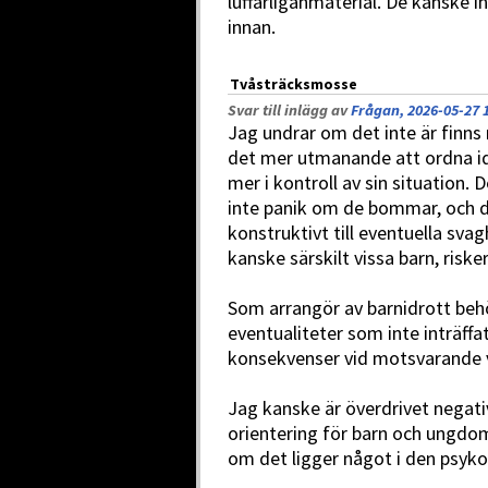
luffarliganmaterial. De kanske i
innan.
Tvåsträcksmosse
Svar till inlägg av
Frågan, 2026-05-27 
Jag undrar om det inte är finns
det mer utmanande att ordna id
mer i kontroll av sin situation. 
inte panik om de bommar, och de
konstruktivt till eventuella sv
kanske särskilt vissa barn, riske
Som arrangör av barnidrott beh
eventualiteter som inte inträffat e
konsekvenser vid motsvarande 
Jag kanske är överdrivet negati
orientering för barn och ungdo
om det ligger något i den psyk