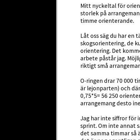
Mitt nyckeltal för orie
storlek på arrangeman
timme orienterande.
Låt oss säg du har en 
skogsorientering, de k
orientering. Det komm
arbete påstår jag. Möjl
riktigt små arrangema
O-ringen drar 70 000 t
är lejonparten) och där
0,75*5= 56 250 orienter
arrangemang desto inef
Jag har inte siffror för
sprint. Om inte annat s
det samma timmar så ä