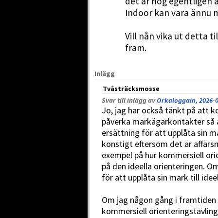
det är nog egentligen a
Indoor kan vara ännu 
Vill nån vika ut detta t
fram.
Inlägg
Tvåsträcksmosse
Svar till inlägg av
Orkaloggain, 2026-0
Jo, jag har också tänkt på att
påverka markägarkontakter så a
ersättning för att upplåta sin m
konstigt eftersom det är affärsm
exempel på hur kommersiell orie
på den ideella orienteringen. O
för att upplåta sin mark till ide
Om jag någon gång i framtiden
kommersiell orienteringstävling