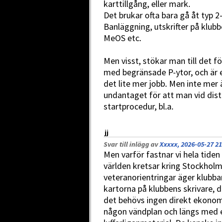
karttillgång, eller mark.
Det brukar ofta bara gå åt typ 
Banläggning, utskrifter på klubb
MeOS etc.
Men visst, stökar man till det f
med begränsade P-ytor, och är 
det lite mer jobb. Men inte mer
undantaget för att man vid dist
startprocedur, bl.a.
jj
Svar till inlägg av
Xxxxx, 2026-05-27 21
Men varför fastnar vi hela tiden 
världen kretsar kring Stockholm
veteranorientringar äger klubbar
kartorna på klubbens skrivare, 
det behövs ingen direkt ekonom
någon vändplan och längs med e