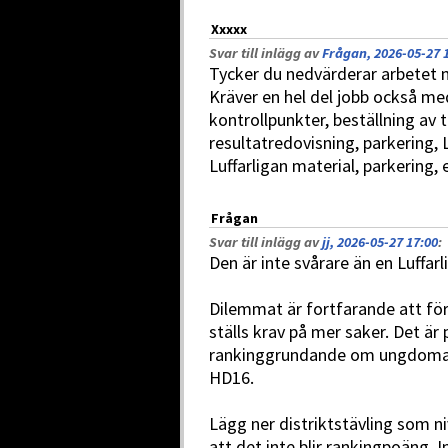
Xxxxx
Svar till inlägg av
Frågan, 2026-05-27 
Tycker du nedvärderar arbetet m
Kräver en hel del jobb också med
kontrollpunkter, beställning av t
resultatredovisning, parkering,
Luffarligan material, parkering
Frågan
Svar till inlägg av
jj, 2026-05-27 17:00
:
Den är inte svårare än en Luffarl
Dilemmat är fortfarande att för
ställs krav på mer saker. Det är
rankinggrundande om ungdomarn
HD16.
Lägg ner distriktstävling som ni
att det inte blir rankingpoäng. I