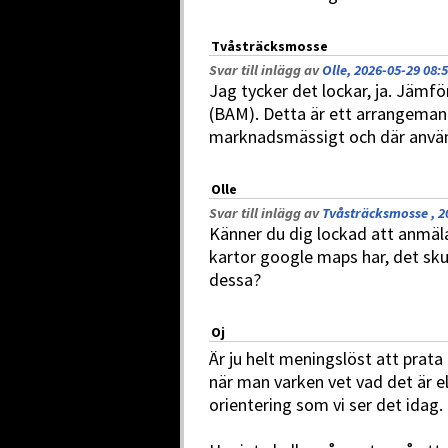
Tvåsträcksmosse
Svar till inlägg av
Olle, 2026-05-29 08:
Jag tycker det lockar, ja. Jämfö
(BAM). Detta är ett arrangeman
marknadsmässigt och där används
Olle
Svar till inlägg av
Tvåsträcksmosse , 2
Känner du dig lockad att anmäla
kartor google maps har, det sku
dessa?
Oj
Är ju helt meningslöst att pra
när man varken vet vad det är e
orientering som vi ser det idag.