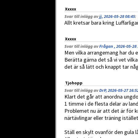
Xxxxx
Svar till inlägg av
jj, 2026-05-28 08:45
:
Allt kretsar bara kring Luffarlig
Xxxxx
Svar till inlägg av
Frågan , 2026-05-28 
Men vilka arrangemang har du e
Berätta gärna det så vi vet vil
det är så lätt och knappt tar någ
Tjohopp
Svar till inlägg av
DrP, 2026-05-27 16:5
Klart det går att anordna ungd
1 timme i de flesta delar av lan
Problemet nu är att det är för 
närtävlingar eller träning istället
Ställ en skylt ovanför den gula 