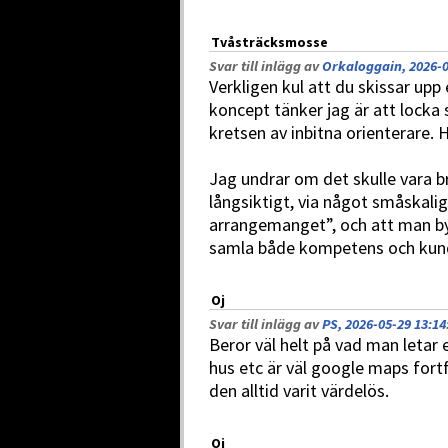
Tvåsträcksmosse
Svar till inlägg av
Orkaloggain, 2026-0
Verkligen kul att du skissar up
koncept tänker jag är att locka
kretsen av inbitna orienterare. 
Jag undrar om det skulle vara b
långsiktigt, via något småskal
arrangemanget”, och att man by
samla både kompetens och kun
Oj
Svar till inlägg av
PS, 2026-05-29 13:14
Beror väl helt på vad man letar e
hus etc är väl google maps fort
den alltid varit värdelös.
Oj