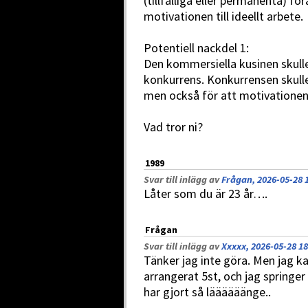
(tillfälliga eller permanenta) fö
motivationen till ideellt arbete.
Potentiell nackdel 1:
Den kommersiella kusinen skull
konkurrens. Konkurrensen skulle 
men också för att motivationen t
Vad tror ni?
1989
Svar till inlägg av
Frågan, 2026-05-28 
Låter som du är 23 år….
Frågan
Svar till inlägg av
Xxxxx, 2026-05-28 18
Tänker jag inte göra. Men jag ka
arrangerat 5st, och jag springer
har gjort så läääääänge..