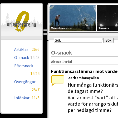
Orienterare.nu
Tiomila
Artiklar
26/6
O-snack
O-snack
14:48
Aktuell tråd
Eftersnack
Funktionsärstimmar mot värde
14:24
Zerbembasqwibo
Övergångar
Hur många funktionärst
25/7
deltagartimme?
Vad är mest "värt" att
Inlänkat
11/5
värde för arrangörsklub
per nedlagd timme?