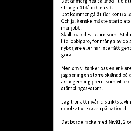
Det är marginell skillnad i tid 
stränga 4 blå och en vit.
Det kommer gå åt fler kontroller
Och ja, kanske måste startplatse
mer jobb.
Skall man dessutom som i Sthlms
lite jobbigare, för många av de
nybörjare eller har inte fått g
göra.
Men om vi tänker oss en enklare
jag ser ingen större skillnad på
arrangemang precis som vilken
stämplingssystem.
Jag tror att nivån distriktstävli
urholkat ur kraven på nationell.
Det borde räcka med Nivå1, 2 och