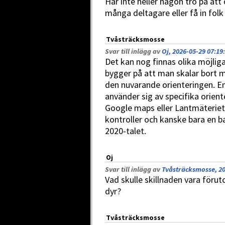
Har inte heller någon tro på att 
många deltagare eller få in folk 
Tvåsträcksmosse
Svar till inlägg av
Oj, 2026-05-29 07:19
:
Det kan nog finnas olika möjlig
bygger på att man skalar bort 
den nuvarande orienteringen. En
använder sig av specifika orient
Google maps eller Lantmäteriet.
kontroller och kanske bara en ba
2020-talet.
Oj
Svar till inlägg av
Tvåsträcksmosse, 20
Vad skulle skillnaden vara föru
dyr?
Tvåsträcksmosse