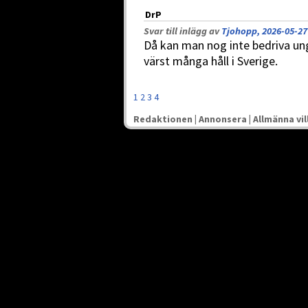
DrP
Svar till inlägg av
Tjohopp, 2026-05-27
Då kan man nog inte bedriva un
värst många håll i Sverige.
1
2
3
4
Redaktionen
|
Annonsera
|
Allmänna vil