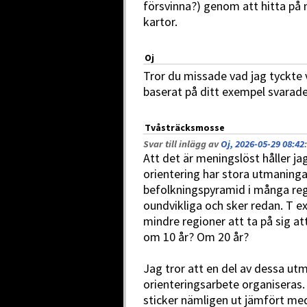
försvinna?) genom att hitta på 
kartor.
Oj
Tror du missade vad jag tyckte 
baserat på ditt exempel svarade
Tvåsträcksmosse
Svar till inlägg av
Oj, 2026-05-29 08:42
:
Att det är meningslöst håller j
orientering har stora utmaning
befolkningspyramid i många regi
oundvikliga och sker redan. T ex
mindre regioner att ta på sig at
om 10 år? Om 20 år?
Jag tror att en del av dessa utm
orienteringsarbete organiseras. 
sticker nämligen ut jämfört med 