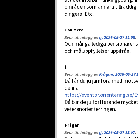
områden som är nära tillräcklig
dirigera. Etc.
Can Mera
Svar till inlägg av
jj, 2026-05-27 14:08
:
Och många lediga pensionärer s
och måluppfyllelser uppifrån.
jj
Svar till inlägg av
Frågan, 2026-05-27 
Då får du ju jämföra med motsv
denna
https://eventor.orientering.se
Då blir de ju fortfarande mycket
veteranorienterringen.
Frågan
Svar till inlägg av
jj, 2026-05-27 15:07
: