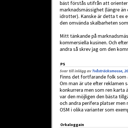
bäst förstås utifrån att orienter
marknadsmässighet (längre än de
idrotter). Kanske är detta t ex e
den omvända skalbarheten som b
Mitt tänkande på marknadsmäss
kommersiella kusinen. Och efter
andra så skrev jag om den komme
PS
Svar till inlägg av
Tvåsträcksmosse, 20
Finns det fortfarande folk so
Om man är ute efter reklamen s
konkurrera men som ren karta är
var den möjligen den bästa tillgä
och andra perifera platser men
OSM i olika varianter som exem
Orkaloggain