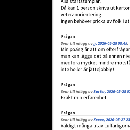
Alla startstämplar.
Då kan 1 person skriva ut kartor
veteranorientering.
Ingen behöver pricka av folk i sta
Frågan
Svar till inlägg av
jj, 2026-05-28 08:45
:
Min poäng är att om efterfrågan
man kan lägga det på annan nivå 
medföra mycket mindre motstån
inte heller är jättejobbig!
Frågan
Svar till inlägg av
Surfer, 2026-05-28 0
Exakt min erfarenhet.
Frågan
Svar till inlägg av
Xxxxx, 2026-05-27 23
Väldigt många utav Luffarligor