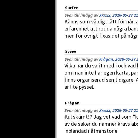
Surfer
Svar till inlägg av
Xxxxx, 2026-05-27 21
Känns som väldigt lätt för nån
erfarenhet att rodda några bano
men för övrigt fixas det på någr
Xxxxx
Svar till inlägg av
Frågan, 2026-05-27 
Vilka har du varit med i och vad
om man inte har egen karta, par
finns organiserad sen tidigare.
är lite pyssel.
Frågan
Svar till inlägg av
Xxxxx, 2026-05-27 21
Kul skämt!? Jag vet vad som ”k
av de saker du nämner krävs abso
inblandad i åtminstone.