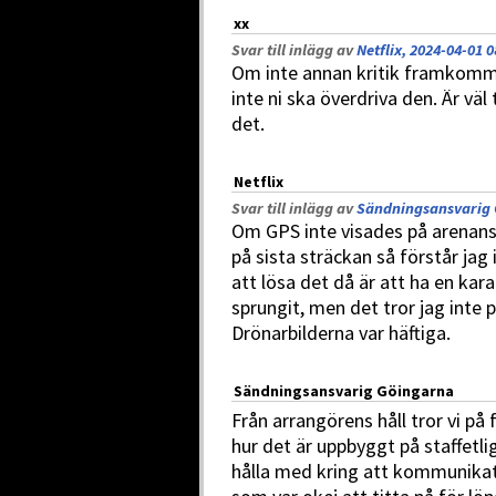
xx
Svar till inlägg av
Netflix, 2024-04-01 0
Om inte annan kritik framkommit
inte ni ska överdriva den. Är vä
det.
Netflix
Svar till inlägg av
Sändningsansvarig 
Om GPS inte visades på arenans
på sista sträckan så förstår jag 
att lösa det då är att ha en kar
sprungit, men det tror jag inte 
Drönarbilderna var häftiga.
Sändningsansvarig Göingarna
Från arrangörens håll tror vi på
hur det är uppbyggt på staffetlig
hålla med kring att kommunikat