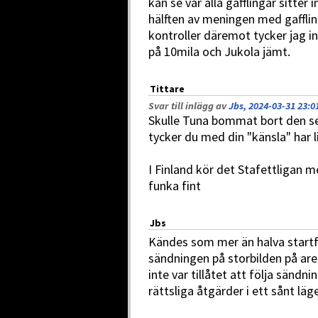
kan se var alla gafflingar sitter 
hälften av meningen med gafflin
kontroller däremot tycker jag in
på 10mila och Jukola jämt.
Tittare
Svar till inlägg av
Jbs, 2024-03-31 23:0
Skulle Tuna bommat bort den s
tycker du med din "känsla" har l
I Finland kör det Stafettligan m
funka fint
Jbs
Kändes som mer än halva startf
sändningen på storbilden på ar
inte var tillåtet att följa sändni
rättsliga åtgärder i ett sånt läg