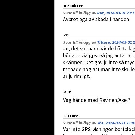
4 Punkter
Svar till inlägg av
Rut, 2024-03-31 23:2
Avbröt pga av skada i handen
xx
Svar till inlägg av
Tittare, 2024-03-31 
Jo, det var bara när de bästa l
började via gps. Så jag antar att
skärmen. Det gav ju inte så myck
menade nog att man inte skulle
är ju rimligt.
Rut
Vag hände med Ravinen/Axel?
Tittare
Svar till inlägg av
Jbs, 2024-03-31 23:0
Var inte GPS-visningen bortpl