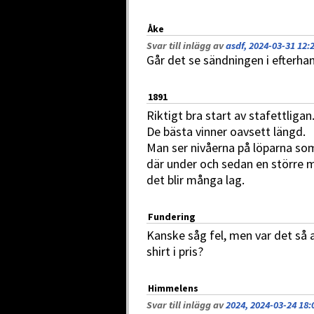
Åke
Svar till inlägg av
asdf, 2024-03-31 12:
Går det se sändningen i efterha
1891
Riktigt bra start av stafettligan
De bästa vinner oavsett längd.
Man ser nivåerna på löparna som
där under och sedan en större 
det blir många lag.
Fundering
Kanske såg fel, men var det så a
shirt i pris?
Himmelens
Svar till inlägg av
2024, 2024-03-24 18: