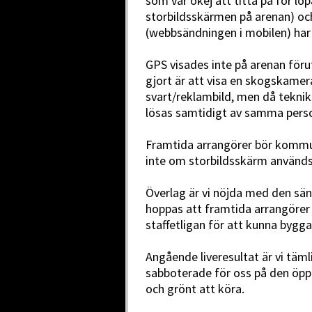
som var okej att titta på för löp
storbildsskärmen på arenan) oc
(webbsändningen i mobilen) har 
GPS visades inte på arenan föru
gjort är att visa en skogskamera
svart/reklambild, men då tekniks
lösas samtidigt av samma person
Framtida arrangörer bör kommu
inte om storbildsskärm används
Överlag är vi nöjda med den sän
hoppas att framtida arrangörer 
staffetligan för att kunna bygga
Angående liveresultat är vi täml
sabboterade för oss på den öpp
och grönt att köra.