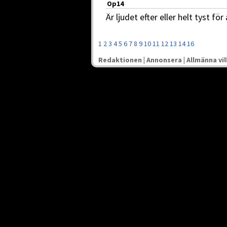
Op14
Är ljudet efter eller helt tyst för 
1
2
3
4
5
6
7
8
9
10
11
12
13
14
16
Redaktionen
|
Annonsera
|
Allmänna vil