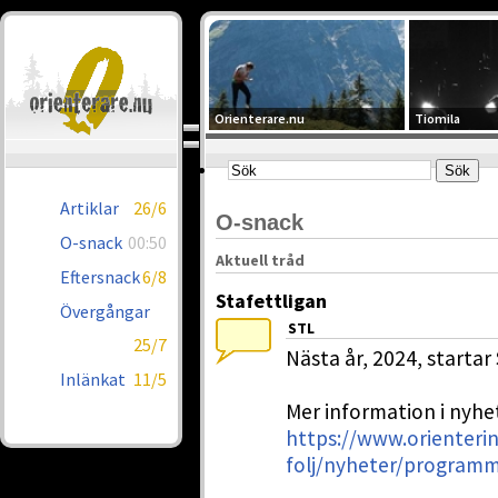
Orienterare.nu
Tiomila
Artiklar
26/6
O-snack
O-snack
00:50
Aktuell tråd
Eftersnack
6/8
Stafettligan
Övergångar
STL
25/7
Nästa år, 2024, startar 
Inlänkat
11/5
Mer information i nyhe
https://www.orienteri
folj/nyheter/programme