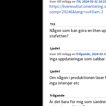
Svar till inlägg av
Ttt, 2024-03-31 10:21
https://liveresultat.orientering.
comp=29246&lang=sv#Dam-2
Ttt
Någon som kan göra en liten upp
stafetten?
Ljudet
Svar till inlägg av
frågande, 2024-03-3
Inga uppdateringar som sabbar
Ljudet
Om någon i produktionen läser hä
inga intervjer etc
frågande
Är det bara för mig som sändni