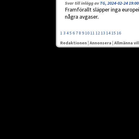
Svar till inlägg av
TG, 2024-02-24 19:00
Framförallt släpper inga europe
några avgaser.
1
3
4
5
6
7
8
9
10
11
12
13
14
15
16
Redaktionen
|
Annonsera
|
Allmänna vil