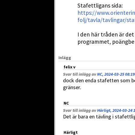
Stafettligans sida:
https://www.orienteri
folj/tavla/tavlingar/sta
I den här tråden är det
programmet, poängber
Inlägg
felix v
Svar till inlägg av
NC, 2024-03-25 08:19
dock den enda stafetten som be
gränser.
NC
Svar till inlägg av
Härligt, 2024-03-24 
Det är bara en tävling i stafet
Härligt