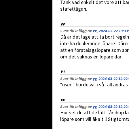
Tänk vad enkelt det vore att ba
stafettligan.
yy
Svar till inlägg av
xx, 2024-03-22 13:33
:
Då är det läge att ta bort regel
inte ha dublerande löpare. Däre
att en förstalagslöpare som spr
om det saknas en löpare där.
PS
Svar till inlägg av
yy, 2024-03-22 12:22
:
"used" borde väl i så fall ändras 
xx
Svar till inlägg av
yy, 2024-03-22 12:22
:
Hur vet du att de lätt får ihop 
löpare som vill åka till Stigtom