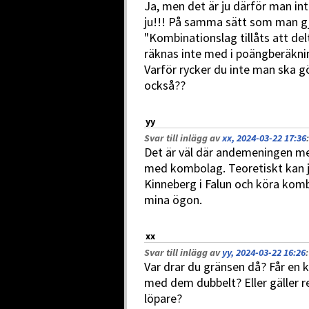
Ja, men det är ju därför man int
ju!!! På samma sätt som man g
"Kombinationslag tillåts att del
räknas inte med i poängberäkni
Varför rycker du inte man ska 
också??
yy
Svar till inlägg av
xx, 2024-03-22 17:36
:
Det är väl där andemeningen med
med kombolag. Teoretiskt kan 
Kinneberg i Falun och köra kom
mina ögon.
xx
Svar till inlägg av
yy, 2024-03-22 16:26
:
Var drar du gränsen då? Får en k
med dem dubbelt? Eller gäller r
löpare?