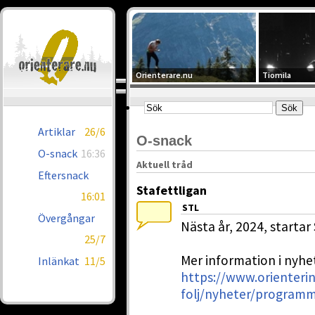
Orienterare.nu
Tiomila
Artiklar
26/6
O-snack
O-snack
16:36
Aktuell tråd
Eftersnack
Stafettligan
16:01
STL
Övergångar
Nästa år, 2024, startar 
25/7
Mer information i nyhe
Inlänkat
11/5
https://www.orienteri
folj/nyheter/programme