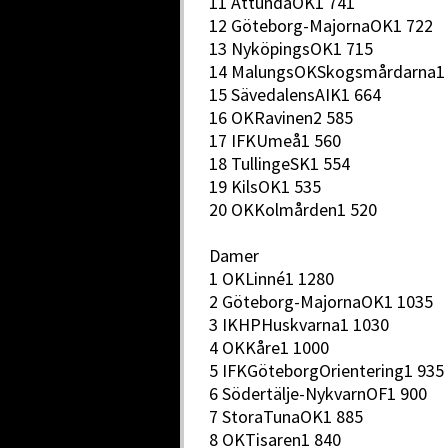
11 AttundaOK1 741
12 Göteborg-MajornaOK1 722
13 NyköpingsOK1 715
14 MalungsOKSkogsmårdarna1
15 SävedalensAIK1 664
16 OKRavinen2 585
17 IFKUmeå1 560
18 TullingeSK1 554
19 KilsOK1 535
20 OKKolmården1 520
Damer
1 OKLinné1 1280
2 Göteborg-MajornaOK1 1035
3 IKHPHuskvarna1 1030
4 OKKåre1 1000
5 IFKGöteborgOrientering1 935
6 Södertälje-NykvarnOF1 900
7 StoraTunaOK1 885
8 OKTisaren1 840