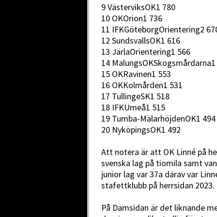
9 VästerviksOK1 780
10 OKOrion1 736
11 IFKGöteborgOrientering2 67
12 SundsvallsOK1 616
13 JärlaOrientering1 566
14 MalungsOKSkogsmårdarna1
15 OKRavinen1 553
16 OKKolmården1 531
17 TullingeSK1 518
18 IFKUmeå1 515
19 Tumba-MälarhöjdenOK1 494
20 NyköpingsOK1 492
Att notera är att OK Linné på h
svenska lag på tiomila samt van
junior lag var 37a därav var Lin
stafettklubb på herrsidan 2023.
På Damsidan är det liknande me