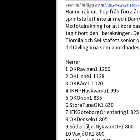
Svar till inlägg av
ml, 2024-02-24 16:57
Har nu räknat ihop från förra åre
sprintstafett inte är med i Dam
Mixtotalräkning för att kora b
tagit bort den i beräkningen. D
Tiomila och SM stafett senior oc
deltävlingarna som anordnades f
Herrar
1 OKRavinen1 1290
2 OKLinné1 1128
3 OKKåre1 1020
4 IKHPHuskvarna1 995
5 OKOrion1 835
6 StoraTunaOK1 830
7 IFKGöteborgOrientering1 825
8 OKDenseln1 805
9 Södertälje-NykvarnOF1 800
10 VäxjöOK1 800