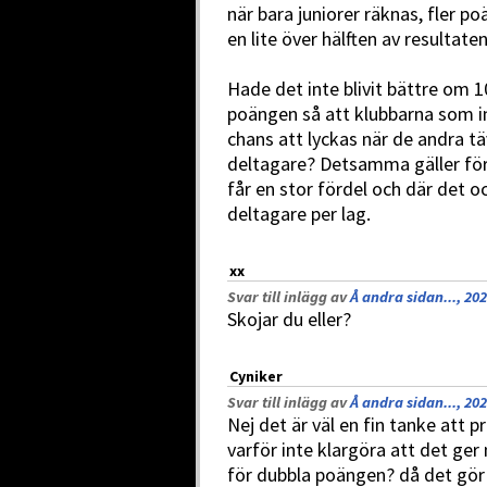
när bara juniorer räknas, fler p
en lite över hälften av resultaten 
Hade det inte blivit bättre om 10
poängen så att klubbarna som in
chans att lyckas när de andra täv
deltagare? Detsamma gäller för
får en stor fördel och där det oc
deltagare per lag.
xx
Svar till inlägg av
Å andra sidan..., 20
Skojar du eller?
Cyniker
Svar till inlägg av
Å andra sidan..., 20
Nej det är väl en fin tanke att
varför inte klargöra att det ger
för dubbla poängen? då det gör 