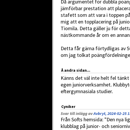
Då argumentet för dubbla poäng 
jämförbar prestation att placera
stafett som att vara i toppen p
mig att en topplacering på jun
Tiomila. Detta gäller ju för detta
nästkommande år om en annan tä
Detta får gärna förtydligas av 
om jag tolkat poängfördelninge
Å andra sidan...
Känns det väl inte helt fel tänk
egen juniorverksamhet. Klubbyte
eftergymnasiala studier.
Cyniker
Svar till inlägg av
Avbryt, 2024-02-25 1
Från Softs hemsida: "Den nya li
klubblag på junior- och seniorniv