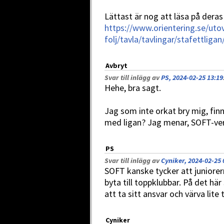
Lättast är nog att läsa på deras
https://www.orientering.se/uto
folj/tavla/tavlingar/stafettligan
Avbryt
Svar till inlägg av
PS, 2024-02-25 13:19
Hehe, bra sagt.
Jag som inte orkat bry mig, fin
med ligan? Jag menar, SOFT-ver
PS
Svar till inlägg av
Cyniker, 2024-02-25 
SOFT kanske tycker att juniorer
byta till toppklubbar. På det h
att ta sitt ansvar och värva lite 
Cyniker