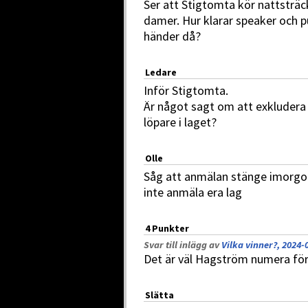
Ser att Stigtomta kör nattsträc
damer. Hur klarar speaker och p
händer då?
Ledare
Inför Stigtomta.
Är något sagt om att exkludera 
löpare i laget?
Olle
Såg att anmälan stänge imorgon
inte anmäla era lag
4 Punkter
Svar till inlägg av
Vilka vinner?, 2024-
Det är väl Hagström numera för
Slätta