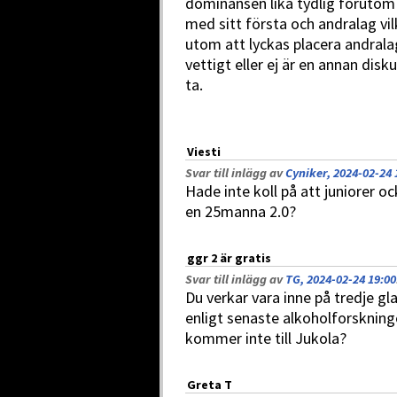
dominansen lika tydlig förutom
med sitt första och andralag vi
utom att lyckas placera andrala
vettigt eller ej är en annan disk
ta.
Viesti
Svar till inlägg av
Cyniker, 2024-02-24 
Hade inte koll på att juniorer o
en 25manna 2.0?
ggr 2 är gratis
Svar till inlägg av
TG, 2024-02-24 19:00
Du verkar vara inne på tredje gl
enligt senaste alkoholforskningen
kommer inte till Jukola?
Greta T