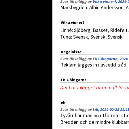
Svar till inlägg av
Vilka vinner?, 2024-
Markbygden: Albin Andersson, A
Vilka vinner?
Linné: Sjöberg, Basset, Ridefelt.
Tuna: Svensk, Svensk, Svensk
Regelnisse
Svar till inlägg av
FK Göingarna, 2024-
Reklam lägges in i avsedd tråd
FK Göingarna
Det här inlägget är anmält för 
eh
Svar till inlägg av
Lill, 2024-02-25 21:4
Tyvärr har man nu utformat staf
Bredden och de mindre klubbarna