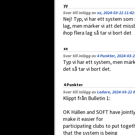
yy
Svar till inlägg av
xx, 2024-03-22 11:42
:
Nej! Typ, vi har ett system som 
lag, men märker vi att det missb
ihop flera lag så tar vi bort det
xx
Svar till inlägg av
4 Punkter, 2024-03-2
Typ vi har ett system, men märk
det så tar vi bort det.
4 Punkter
Svar till inlägg av
Ledare, 2024-03-22 0
Klippt från Bulletin 1:
OK Hällen and SOFT have jointly
make it easier for
participating clubs to put toge
that the system is being