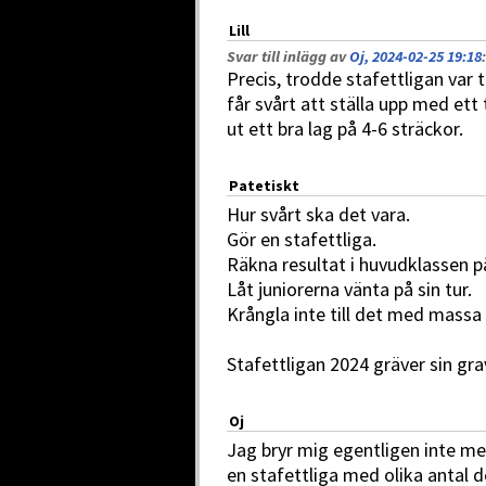
Lill
Svar till inlägg av
Oj, 2024-02-25 19:18
:
Precis, trodde stafettligan var t
får svårt att ställa upp med et
ut ett bra lag på 4-6 sträckor.
Patetiskt
Hur svårt ska det vara.
Gör en stafettliga.
Räkna resultat i huvudklassen p
Låt juniorerna vänta på sin tur.
Krångla inte till det med massa 
Stafettligan 2024 gräver sin gra
Oj
Jag bryr mig egentligen inte m
en stafettliga med olika antal d