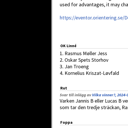
used for advantages, it may cha
https://eventor.orientering.se
OK Linné
1. Rasmus Møller Jess
2. Oskar Spets Storhov
3. Jan Troeng
4. Kornelius Kriszat-Løvfald
Rut
Svar till inlägg av
Vilka vinner?, 2024-
Varken Jannis B eller Lucas B 
som tar den tredje sträckan, Ras
Foppa