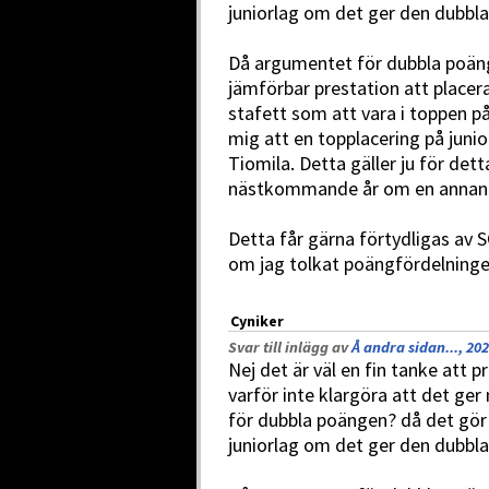
juniorlag om det ger den dubbl
Då argumentet för dubbla poäng 
jämförbar prestation att placera
stafett som att vara i toppen p
mig att en topplacering på jun
Tiomila. Detta gäller ju för detta
nästkommande år om en annan tä
Detta får gärna förtydligas av 
om jag tolkat poängfördelninge
Cyniker
Svar till inlägg av
Å andra sidan..., 20
Nej det är väl en fin tanke att
varför inte klargöra att det ger
för dubbla poängen? då det gör 
juniorlag om det ger den dubbl