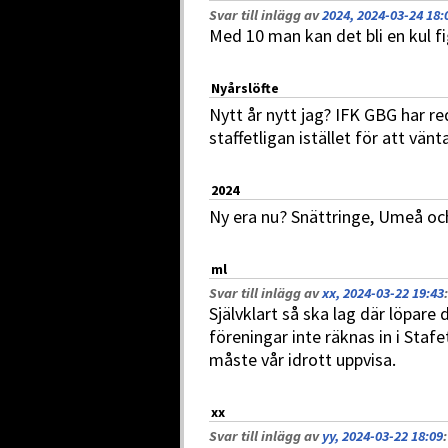
Svar till inlägg av
2024, 2024-03-24 18:
Med 10 man kan det bli en kul f
Nyårslöfte
Nytt år nytt jag? IFK GBG har re
staffetligan istället för att vänta
2024
Ny era nu? Snättringe, Umeå oc
ml
Svar till inlägg av
xx, 2024-03-22 19:43
:
Självklart så ska lag där löpare
föreningar inte räknas in i Staf
måste vår idrott uppvisa.
xx
Svar till inlägg av
yy, 2024-03-22 18:09
: