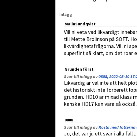
Inlägg
MalinSundqvist
Vill ni veta vad likvärdigt innebär
till Mette Brolinson på SOFT. Ho
likvärdighetsfrågorna. Vill ni sp
superfint så klart, om det roar e
Grunden först
Svar till inlägg av
0808, 2022-03-10 17:
Likvärdig är väl inte att helt p
det historiskt inte förberett lö
grunden. HD10 är mixad klass m
kanske HD17 kan vara så också..
0808
Svar till inlägg av
Rösta med fötterna ä
Jo, det var ju ett svar i alla fall ..