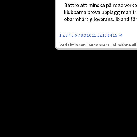
Bättre att minska på regelverket
klubbarna prova upplägg man t
obarmhärtig leverans. Ibland få
1
2
3
4
5
6
7
8
9
10
11
12
13
14
15
74
Redaktionen
|
Annonsera
|
Allmänna vil