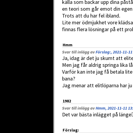
källa som backar upp dina på
en teori som går emot din egen s
Trots att du har fel ibland.
Lite mer ödmjukhet vore klädsa
finnas flera lösningar på ett pro
Hmm
Svar till inlägg av
Förslag:, 2021-11-11
Ja, idag är det ju skumt att elit
Men jag får aldrig springa lika l
Varför kan inte jag få betala lit
bana?
Jag menar att elitlöparna har ju
1982
Svar till inlägg av
Hmm, 2021-11-11 13
Det var bästa inlägget på länge
Förslag: