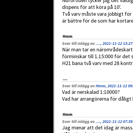
Nuförtiden tycker jag det väldig
dispens för att köra på 10'.
Två varv måste vara jobbigt för
är bättre för de som har kortare
Hmm
Svar till inlägg av
...., 2021-11-12 13:27
När man tar en närområdeskarta
förminskar till 1.15:000 för det 
H21 bana två varv med 28 kontro
....
Svar till inlägg av
Hmm, 2021-11-12 09
Vad är nerskalad 1:10000?
Vad har arrangörerna för dåligt
Hmm
Svar till inlägg av
...., 2021-11-12 07:39
Jag menar att det idag är massa