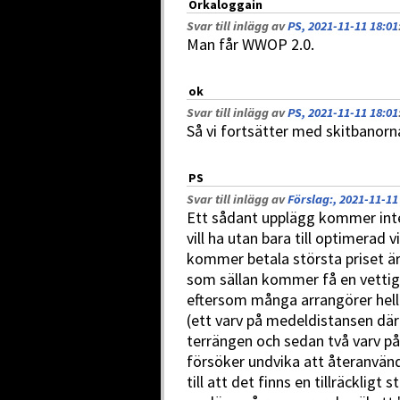
Orkaloggain
Svar till inlägg av
PS, 2021-11-11 18:01
Man får WWOP 2.0.
ok
Svar till inlägg av
PS, 2021-11-11 18:01
Så vi fortsätter med skitbanorn
PS
Svar till inlägg av
Förslag:, 2021-11-11
Ett sådant upplägg kommer inte 
vill ha utan bara till optimerad
kommer betala största priset är
som sällan kommer få en vettig 
eftersom många arrangörer hellre
(ett varv på medeldistansen dä
terrängen och sedan två varv på
försöker undvika att återanvän
till att det finns en tillräckligt