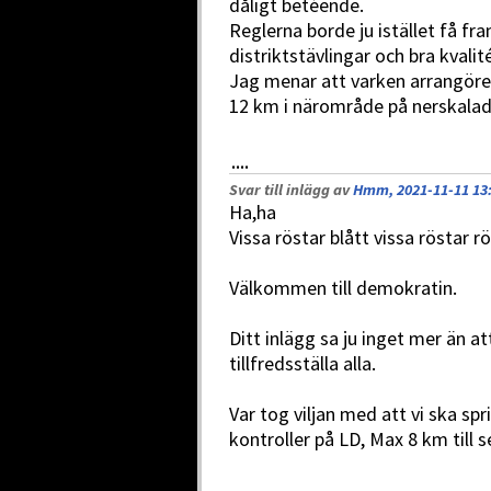
dåligt betéende.
Reglerna borde ju istället få fr
distriktstävlingar och bra kvalit
Jag menar att varken arrangörere
12 km i närområde på nerskalad
....
Svar till inlägg av
Hmm, 2021-11-11 13
Ha,ha
Vissa röstar blått vissa röstar röt
Välkommen till demokratin.
Ditt inlägg sa ju inget mer än att
tillfredsställa alla.
Var tog viljan med att vi ska sp
kontroller på LD, Max 8 km till s