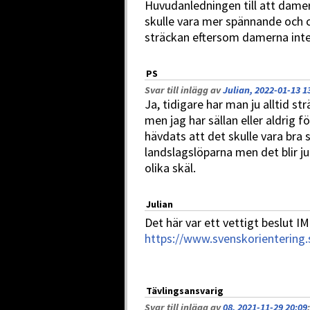
Huvudanledningen till att damern
skulle vara mer spännande och 
sträckan eftersom damerna inte
PS
Svar till inlägg av
Julian, 2022-01-13 1
Ja, tidigare har man ju alltid s
men jag har sällan eller aldrig 
hävdats att det skulle vara bra
landslagslöparna men det blir ju
olika skäl.
Julian
Det här var ett vettigt beslut 
https://www.svenskorientering.
Tävlingsansvarig
Svar till inlägg av
08, 2021-11-29 20:09
: