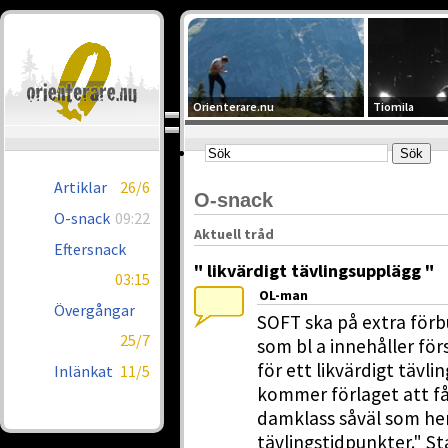
Orienterare.nu
Tiomila
Artiklar
26/6
O-snack
O-snack
09:22
Aktuell tråd
Eftersnack
" likvärdigt tävlingsupplägg "
03:15
OL-man
Övergångar
SOFT ska på extra för
25/7
som bl a innehåller för
för ett likvärdigt tävl
Inlänkat
11/5
kommer förlaget att få
damklass såväl som herr
tävlingstidpunkter." 