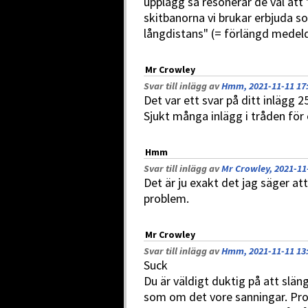
upplägg så resonerar de väl att "
skitbanorna vi brukar erbjuda s
långdistans" (= förlängd medeld
Mr Crowley
Svar till inlägg av
Hmm, 2021-11-11 17
Det var ett svar på ditt inlägg 2
Sjukt många inlägg i tråden för 
Hmm
Svar till inlägg av
Mr Crowley, 2021-11
Det är ju exakt det jag säger att
problem.
Mr Crowley
Svar till inlägg av
Hmm, 2021-11-11 13
Suck
Du är väldigt duktig på att släng
som om det vore sanningar. Pro