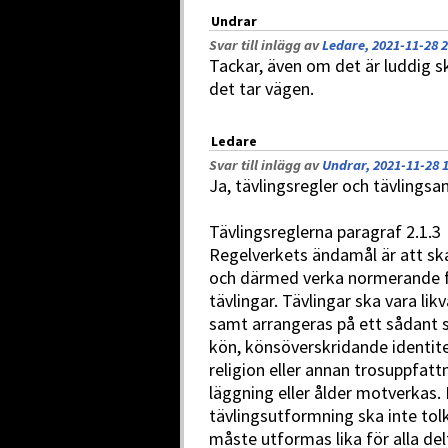
Undrar
Svar till inlägg av
Ledare, 2021-11-28 2
Tackar, även om det är luddig skr
det tar vägen.
Ledare
Svar till inlägg av
Undrar, 2021-11-28 
Ja, tävlingsregler och tävlingsa
Tävlingsreglerna paragraf 2.1.3
Regelverkets ändamål är att ska
och därmed verka normerande för
tävlingar. Tävlingar ska vara li
samt arrangeras på ett sådant s
kön, könsöverskridande identitet 
religion eller annan trosuppfatt
läggning eller ålder motverkas. 
tävlingsutformning ska inte tolk
måste utformas lika för alla de