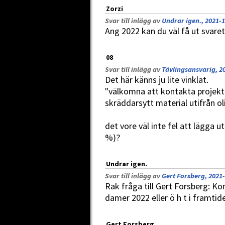
Zorzi
Svar till inlägg av
Undrar igen., 2021-1
Ang 2022 kan du väl få ut svaret 
08
Svar till inlägg av
Tävlingsansvarig, 2
Det här känns ju lite vinklat.
"välkomna att kontakta projekta
skräddarsytt material utifrån ol
det vore väl inte fel att lägga 
%)?
Undrar igen.
Svar till inlägg av
Gert Forsberg, 2021-
Rak fråga till Gert Forsberg: K
damer 2022 eller ö h t i framtid
Gert Forsberg