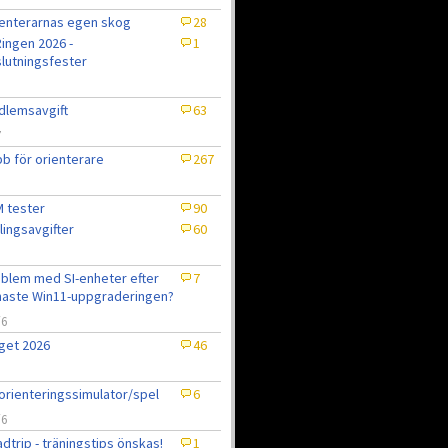
enterarnas egen skog
28
ingen 2026 -
1
lutningsfester
lemsavgift
63
7
b för orienterare
267
 tester
90
lingsavgifter
60
blem med SI-enheter efter
7
aste Win11-uppgraderingen?
/6
get 2026
46
6
orienteringssimulator/spel
6
/6
dtrip - träningstips önskas!
1