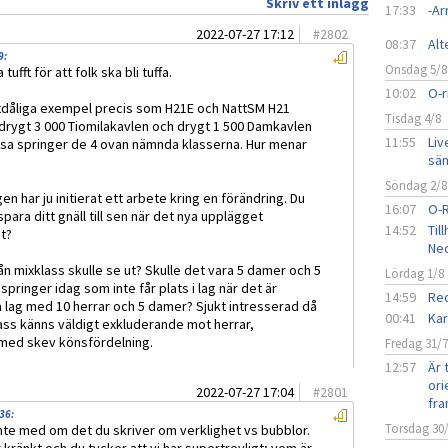
Skriv ett inlägg
17:33
-A
2022-07-27 17:12
#
2802
08:37
Alt
9
:
Onsdag 5/8
ufft för att folk ska bli tuffa.
10:02
O-r
tdåliga exempel precis som H21E och NattSM H21
Tisdag 4/8
 drygt 3 000 Tiomilakavlen och drygt 1 500 Damkavlen
11:55
Liv
essa springer de 4 ovan nämnda klasserna. Hur menar
sän
Söndag 2/8
gen har ju initierat ett arbete kring en förändring. Du
16:07
O-
spara ditt gnäll till sen när det nya upplägget
14:52
Til
t?
Ned
sån mixklass skulle se ut? Skulle det vara 5 damer och 5
Lördag 1/8
pringer idag som inte får plats i lag när det är
14:59
Red
a lag med 10 herrar och 5 damer? Sjukt intresserad då
00:41
Kar
lass känns väldigt exkluderande mot herrar,
med skev könsfördelning.
Fredag 31/
12:57
Är 
ori
2022-07-27 17:04
#
2801
fra
:36
:
Torsdag 30
inte med om det du skriver om verklighet vs bubblor.