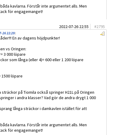
i båda kavlarna. Förstår inte argumentet alls. Men
 tack för engagemanget!
2022-07-26 22:55
#
2795
7-26 22:29
:
plåder!!! En av dagens höjdpunkter!
len vs Oringen:
r= 3 000 löpare
ckor som långa (eller 4)= 600 eller 1 200 löpare
= 1500 löpare
a sträckor på Tiomila också springer H21L på Oringen
pringer i andra klasser? Vad gör de andra drygt 1 000
rang långa sträckor i damkavlen istället för att
i båda kavlarna. Förstår inte argumentet alls. Men
 tack för engagemanget!