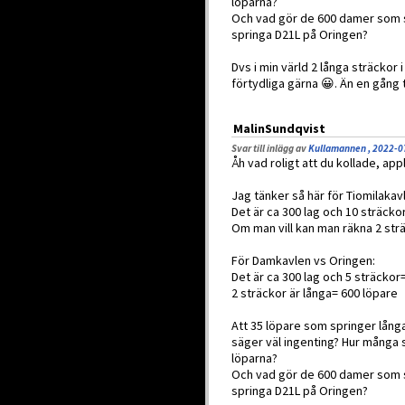
löparna?
Och vad gör de 600 damer som sp
springa D21L på Oringen?
Dvs i min värld 2 långa sträckor 
förtydliga gärna 😀. Än en gång
MalinSundqvist
Svar till inlägg av
Kullamannen , 2022-0
Åh vad roligt att du kollade, ap
Jag tänker så här för Tiomilakav
Det är ca 300 lag och 10 sträcko
Om man vill kan man räkna 2 strä
För Damkavlen vs Oringen:
Det är ca 300 lag och 5 sträckor
2 sträckor är långa= 600 löpare
Att 35 löpare som springer lång
säger väl ingenting? Hur många s
löparna?
Och vad gör de 600 damer som sp
springa D21L på Oringen?