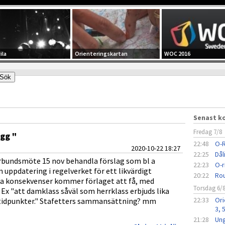
ila
Orienteringskartan
WOC 2016
Senast 
Fredag 7/8
ägg "
22:48
O-R
2020-10-22 18:27
22:25
Dål
rbundsmöte 15 nov behandla förslag som bl a
22:23
O-r
 uppdatering i regelverket för ett likvärdigt
20:22
Rou
ka konsekvenser kommer förlaget att få, med
Torsdag 6/
Ex "att damklass såväl som herrklass erbjuds lika
22:33
Ori
stidpunkter." Stafetters sammansättning? mm
3, 
21:28
Ung