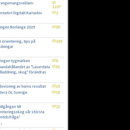
rrangemangsreklam-
1107
ernativt Digitalt Kartarkiv
2
ingen Borlänge 2029
50
e orientering, tips på
330
dningar
Ringen tygmärken
0
lhandahållandet av "Laserdata
51
laddning, skog" förändras
ovisning av barns resultat
15
tera OL Sverige
18
7
tillgången till
25
enteringsskog vår största
mtidsfråga?
/7