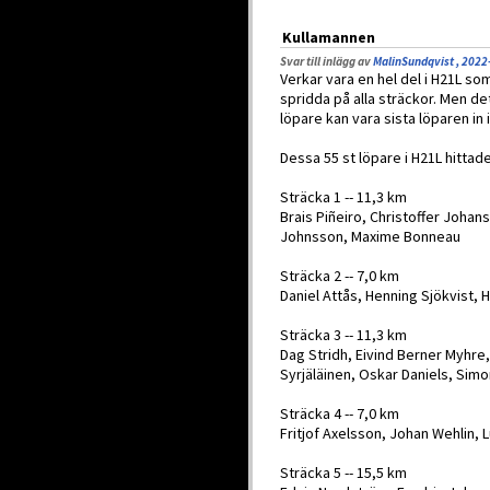
Kullamannen
Svar till inlägg av
MalinSundqvist , 2022
Verkar vara en hel del i H21L so
spridda på alla sträckor. Men det
löpare kan vara sista löparen in 
Dessa 55 st löpare i H21L hittade 
Sträcka 1 -- 11,3 km
Brais Piñeiro, Christoffer Joha
Johnsson, Maxime Bonneau
Sträcka 2 -- 7,0 km
Daniel Attås, Henning Sjökvist, 
Sträcka 3 -- 11,3 km
Dag Stridh, Eivind Berner Myhre,
Syrjäläinen, Oskar Daniels, Sim
Sträcka 4 -- 7,0 km
Fritjof Axelsson, Johan Wehlin, 
Sträcka 5 -- 15,5 km