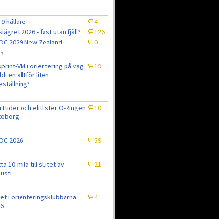
9 hållare
4
slägret 2026 - fast utan fjäll?
126
OC 2029 New Zealand
0
/7
sprint-VM i orientering på väg
19
bli en alltför liten
eställning?
7
rttider och elitlister O-Ringen
10
teborg
7
OC 2026
59
tta 10-mila till slutet av
21
usti
et i orienteringsklubbarna
4
26
7