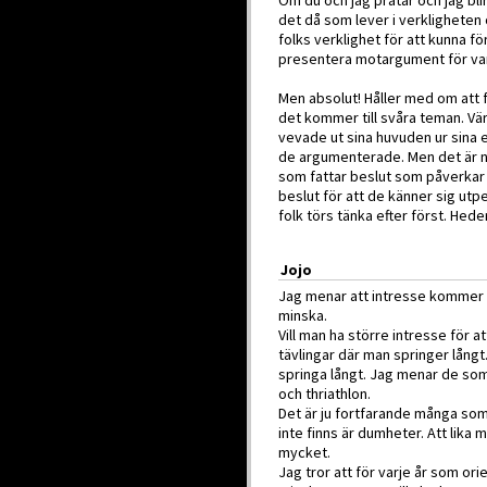
Om du och jag pratar och jag blir
det då som lever i verkligheten
folks verklighet för att kunna 
presentera motargument för varf
Men absolut! Håller med om att 
det kommer till svåra teman. Vär
vevade ut sina huvuden ur sina e
de argumenterade. Men det är no
som fattar beslut som påverkar
beslut för att de känner sig utp
folk törs tänka efter först. Hede
Jojo
Jag menar att intresse kommer 
minska.
Vill man ha större intresse för at
tävlingar där man springer långt.
springa långt. Jag menar de som 
och thriathlon.
Det är ju fortfarande många som
inte finns är dumheter. Att lik
mycket.
Jag tror att för varje år som orien