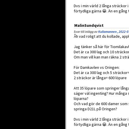
Dvs i min värld 2 långa sträckor 
förtydliga gärna 😀. Än en gång
MalinSundqvist
Svar till inlägg av
Kullamannen , 2022-0
Åh vad roligt att du kollade, ap
Jag tänker så här för Tiomilakav
Det är ca 300 lag och 10 sträcko
Om man vill kan man räkna 2 strä
För Damkavlen vs Oringen:
Det är ca 300 lag och 5 sträckor
2 sträckor är långa= 600 löpare
Att 35 löpare som springer lång
säger väl ingenting? Hur många s
löparna?
Och vad gör de 600 damer som sp
springa D21L på Oringen?
Dvs i min värld 2 långa sträckor 
förtydliga gärna 😀. Än en gång