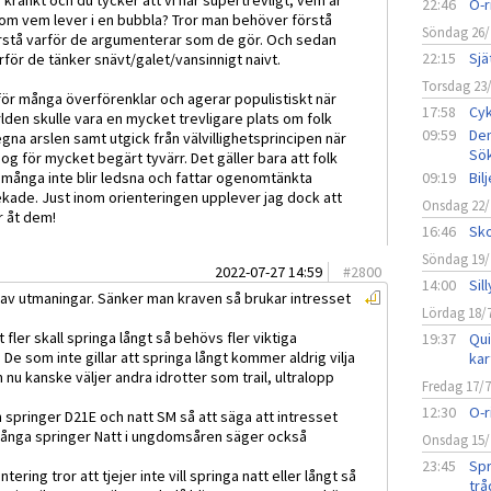
 kränkt och du tycker att vi har supertrevligt; vem är
22:46
O-r
 om vem lever i en bubbla? Tror man behöver förstå
Söndag 26/
förstå varför de argumenterar som de gör. Och sedan
22:15
Sjä
ör de tänker snävt/galet/vansinnigt naivt.
Torsdag 23
för många överförenklar och agerar populistiskt när
17:58
Cyk
lden skulle vara en mycket trevligare plats om folk
09:59
Den
gna arslen samt utgick från välvillighetsprincipen när
Sö
g för mycket begärt tyvärr. Det gäller bara att folk
 många inte blir ledsna och fattar ogenomtänkta
09:19
Bil
ekade. Just inom orienteringen upplever jag dock att
Onsdag 22/
r åt dem!
16:46
Sko
Söndag 19/
2022-07-27 14:59
#
2800
14:00
Sil
av utmaningar. Sänker man kraven så brukar intresset
Lördag 18/
t fler skall springa långt så behövs fler viktiga
19:37
Qui
 De som inte gillar att springa långt kommer aldrig vilja
kar
nu kanske väljer andra idrotter som trail, ultralopp
Fredag 17/
12:30
O-r
 springer D21E och natt SM så att säga att intresset
a många springer Natt i ungdomsåren säger också
Onsdag 15/
23:45
Spr
tering tror att tjejer inte vill springa natt eller långt så
trå