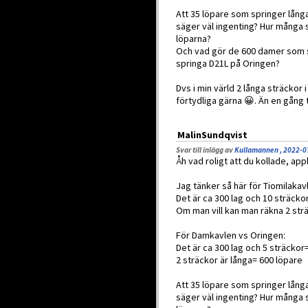
Att 35 löpare som springer lång
säger väl ingenting? Hur många s
löparna?
Och vad gör de 600 damer som sp
springa D21L på Oringen?
Dvs i min värld 2 långa sträckor 
förtydliga gärna 😀. Än en gång
MalinSundqvist
Svar till inlägg av
Kullamannen , 2022-0
Åh vad roligt att du kollade, ap
Jag tänker så här för Tiomilakav
Det är ca 300 lag och 10 sträcko
Om man vill kan man räkna 2 strä
För Damkavlen vs Oringen:
Det är ca 300 lag och 5 sträckor
2 sträckor är långa= 600 löpare
Att 35 löpare som springer lång
säger väl ingenting? Hur många s