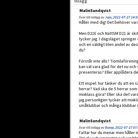
Inlägg
MalinSundqvist
Svar till inlägg av
Jojo, 2022-07-27 14:5
Håller med dig! Det behöver vara t
Men D21E och NattSM D21 är ski
tycker jag. I dagsläget springer
och en väldigt liten andel av d
du?
Förstår inte alls? Tiomilaförenin
kan väl vara glad för det nu och 
presenteras? Eller applådera de
Ett inspel: hur tänker du att en 
herrar? Vad ska de 5 herrar som s
mixklass göra? Eller ska det var
jag personligen tycker att mixk
småklubbar och många klubbar 
MalinSundqvist
Svar till inlägg av
Bump, 2022-07-27 07
Fattar hur du menar men håller 