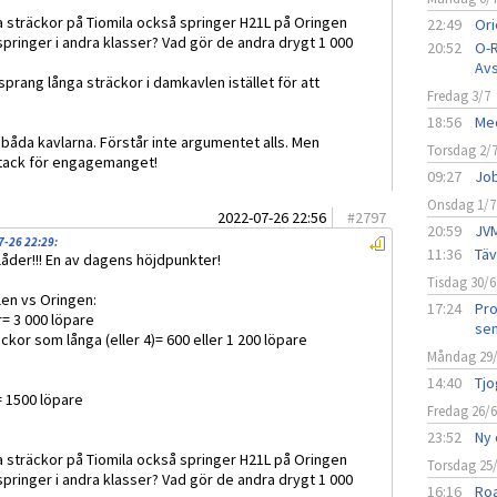
a sträckor på Tiomila också springer H21L på Oringen
22:49
Ori
pringer i andra klasser? Vad gör de andra drygt 1 000
20:52
O-R
Avs
rang långa sträckor i damkavlen istället för att
Fredag 3/7
18:56
Med
i båda kavlarna. Förstår inte argumentet alls. Men
Torsdag 2/
 tack för engagemanget!
09:27
Job
Onsdag 1/7
2022-07-26 22:56
#
2797
20:59
JVM
7-26 22:29
:
11:36
Täv
plåder!!! En av dagens höjdpunkter!
Tisdag 30/6
len vs Oringen:
17:24
Pro
r= 3 000 löpare
sen
ckor som långa (eller 4)= 600 eller 1 200 löpare
Måndag 29
14:40
Tjo
= 1500 löpare
Fredag 26/
23:52
Ny 
a sträckor på Tiomila också springer H21L på Oringen
Torsdag 25
pringer i andra klasser? Vad gör de andra drygt 1 000
16:16
Roa