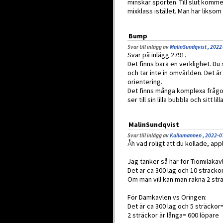
minskar sporten. Till slut komme
mixklass istället. Man har liksom 
Bump
Svar till inlägg av
MalinSundqvist , 2022
Svar på inlägg 2791.
Det finns bara en verklighet. Du s
och tar inte in omvärlden. Det är
orientering.
Det finns många komplexa frågor
ser till sin lilla bubbla och sitt lil
MalinSundqvist
Svar till inlägg av
Kullamannen , 2022-0
Åh vad roligt att du kollade, ap
Jag tänker så här för Tiomilakav
Det är ca 300 lag och 10 sträcko
Om man vill kan man räkna 2 strä
För Damkavlen vs Oringen:
Det är ca 300 lag och 5 sträckor
2 sträckor är långa= 600 löpare