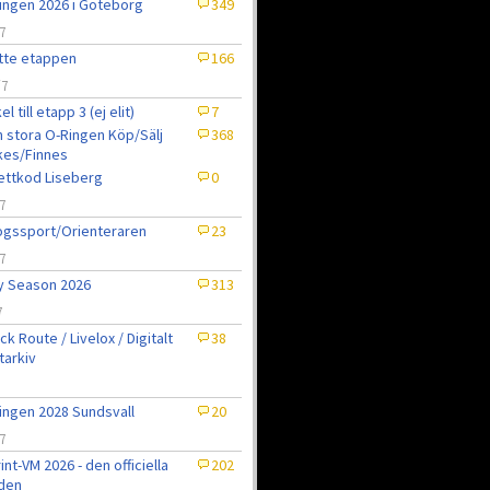
ingen 2026 i Göteborg
349
7
tte etappen
166
/7
el till etapp 3 (ej elit)
7
 stora O-Ringen Köp/Sälj
368
kes/Finnes
jettkod Liseberg
0
7
gssport/Orienteraren
23
7
ly Season 2026
313
7
ck Route / Livelox / Digitalt
38
tarkiv
7
ingen 2028 Sundsvall
20
7
int-VM 2026 - den officiella
202
den