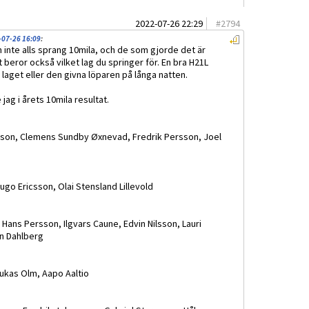
2022-07-26 22:29
#
2794
-07-26 16:09
:
m inte alls sprang 10mila, och de som gjorde det är
 beror också vilket lag du springer för. En bra H21L
i laget eller den givna löparen på långa natten.
jag i årets 10mila resultat.
nsson, Clemens Sundby Øxnevad, Fredrik Persson, Joel
Hugo Ericsson, Olai Stensland Lillevold
 Hans Persson, Ilgvars Caune, Edvin Nilsson, Lauri
on Dahlberg
Lukas Olm, Aapo Aaltio