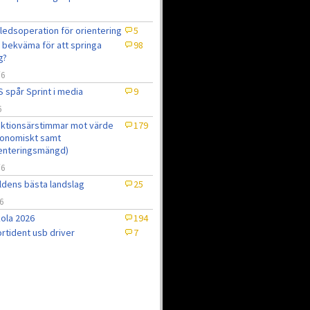
ledsoperation för orientering
5
 bekväma för att springa
98
g?
/6
 spår Sprint i media
9
6
ktionsärstimmar mot värde
179
onomiskt samt
enteringsmängd)
/6
ldens bästa landslag
25
6
ola 2026
194
rtident usb driver
7