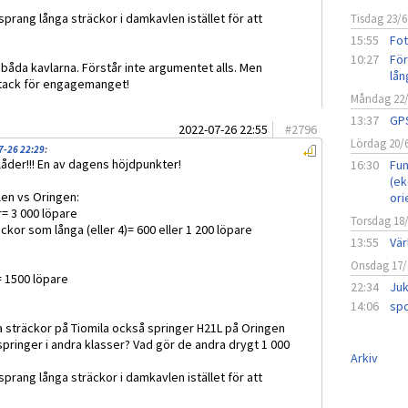
rang långa sträckor i damkavlen istället för att
Tisdag 23/6
15:55
Fot
10:27
För
i båda kavlarna. Förstår inte argumentet alls. Men
lån
 tack för engagemanget!
Måndag 22
13:37
GPS
2022-07-26 22:55
#
2796
Lördag 20/
7-26 22:29
:
plåder!!! En av dagens höjdpunkter!
16:30
Fun
(ek
len vs Oringen:
ori
r= 3 000 löpare
Torsdag 18
ckor som långa (eller 4)= 600 eller 1 200 löpare
13:55
Vär
Onsdag 17/
= 1500 löpare
22:34
Juk
14:06
spo
a sträckor på Tiomila också springer H21L på Oringen
pringer i andra klasser? Vad gör de andra drygt 1 000
Arkiv
rang långa sträckor i damkavlen istället för att