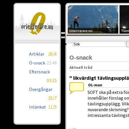
Orienterare.nu
Tiom
Artiklar
26/6
O-snack
O-snack
22:48
Aktuell tråd
Eftersnack
" likvärdigt tävlingsuppl
03:15
OL-man
Övergångar
SOFT ska på extra fö
25/7
innehåller förslag om
tävlingsupplägg. Vil
Inlänkat
11/5
nuvarande skrivning? 
intressanta tävling