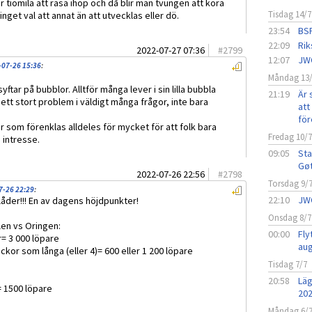
r tiomila att rasa ihop och då blir man tvungen att köra
Tisdag 14/7
inget val att annat än att utvecklas eller dö.
23:54
BSF
22:09
Rik
2022-07-27 07:36
#
2799
12:07
JW
-07-26 15:36
:
Måndag 13
yftar på bubblor. Alltför många lever i sin lilla bubbla
21:19
Är 
 ett stort problem i väldigt många frågor, inte bara
att 
för
 som förenklas alldeles för mycket för att folk bara
Fredag 10/
la intresse.
09:05
Sta
Gø
2022-07-26 22:56
#
2798
Torsdag 9/
7-26 22:29
:
22:10
JW
plåder!!! En av dagens höjdpunkter!
Onsdag 8/7
len vs Oringen:
00:00
Fly
r= 3 000 löpare
aug
ckor som långa (eller 4)= 600 eller 1 200 löpare
Tisdag 7/7
20:58
Läg
= 1500 löpare
20
Måndag 6/