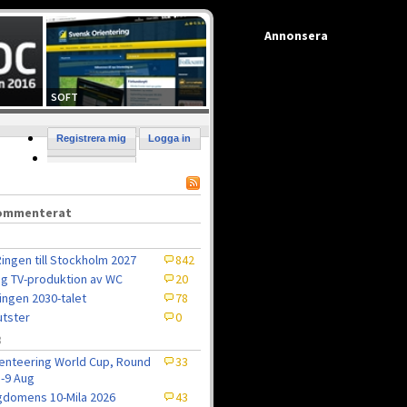
Annonsera
SOFT
Registrera mig
Logga in
kommenterat
ingen till Stockholm 2027
842
ig TV-produktion av WC
20
ingen 2030-talet
78
tster
0
8
enteering World Cup, Round
33
5-9 Aug
domens 10-Mila 2026
43