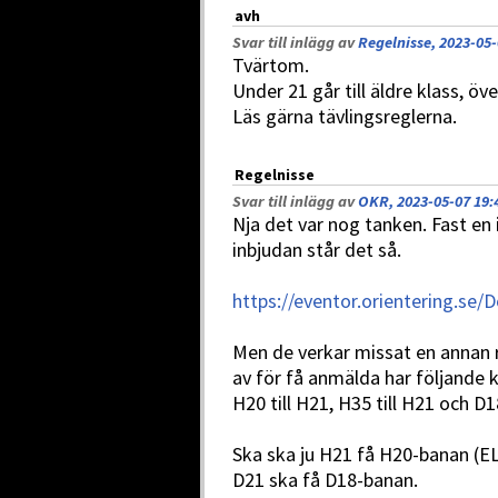
avh
Svar till inlägg av
Regelnisse, 2023-05-
Tvärtom.
Under 21 går till äldre klass, öve
Läs gärna tävlingsreglerna.
Regelnisse
Svar till inlägg av
OKR, 2023-05-07 19:
Nja det var nog tanken. Fast en i
inbjudan står det så.
https://eventor.orientering.se
Men de verkar missat en annan r
av för få anmälda har följande
H20 till H21, H35 till H21 och D18
Ska ska ju H21 få H20-banan (E
D21 ska få D18-banan.