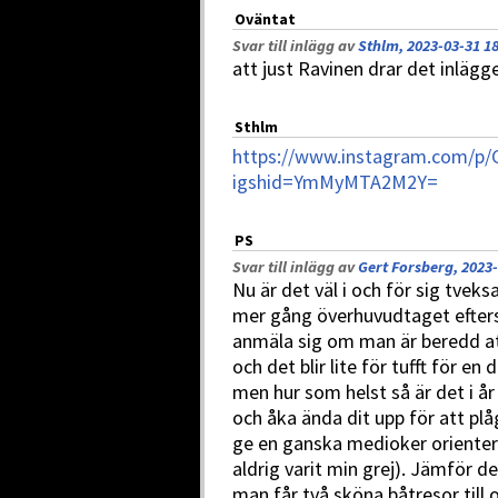
Oväntat
Svar till inlägg av
Sthlm, 2023-03-31 1
att just Ravinen drar det inlägget
Sthlm
https://www.instagram.com/p
igshid=YmMyMTA2M2Y=
PS
Svar till inlägg av
Gert Forsberg, 2023-
Nu är det väl i och för sig tve
mer gång överhuvudtaget efter
anmäla sig om man är beredd at
och det blir lite för tufft för e
men hur som helst så är det i å
och åka ända dit upp för att plå
ge en ganska medioker orienteri
aldrig varit min grej). Jämför det
man får två sköna båtresor till 