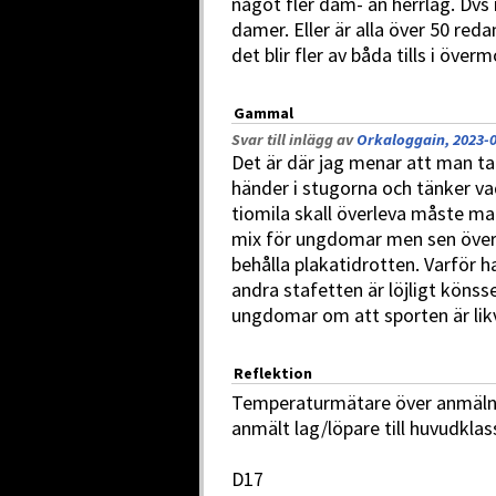
något fler dam- än herrlag. Dv
damer. Eller är alla över 50 red
det blir fler av båda tills i öve
Gammal
Svar till inlägg av
Orkaloggain, 2023-0
Det är där jag menar att man ta
händer i stugorna och tänker v
tiomila skall överleva måste ma
mix för ungdomar men sen övergå
behålla plakatidrotten. Varför
andra stafetten är löjligt kön
ungdomar om att sporten är lik
Reflektion
Temperaturmätare över anmälnin
anmält lag/löpare till huvudkla
D17