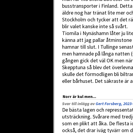
busstransporter i Finland. Detta
äldre nog har tränat lite mer oc
Stockholm och tycker att det r
blir valet kanske inte så svårt.
Tiomila i Nynäshamn låter ju l
känna att jag pallar åtminstone
hamnar till slut. I Tullinge sena
men hamnade på långa natten (so
gången gick det väl OK men nä
Skepptuna så blev det överlevna
skulle det förmodligen bli biltra
eller bårhuset. Det säkraste är at
Norr är kul men...
Svar till inlägg av
Gert Forsberg, 2023-
De bästa lagen och repressenta
utsträckning. Svårare med tredje
som en plikt att åka. De flesta i
också, det drar iväg tyvärr om du