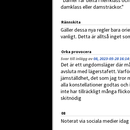
"Damer får delta i herrklass och 
damklass eller damsträckor."
Rännskita
Gäller dessa nya regler bara ori
vanligt. Detta är alltså inget 
Orka provocera
Svar till inlägg av
08, 2023-05-28 16:14
:
Det är ett ungdomsläger där mål
avsluta med lägerstafett. Varfö
jämställdhet, det som jag tror 
alla konstellationer godtas och 
inte har tillräckligt många flicko
skitnödig
08
Noterat via sociala medier idag