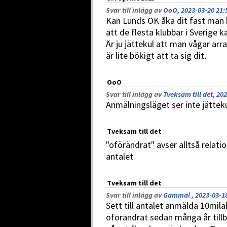
Svar till inlägg av
OoO, 2023-03-20 21:
Kan Lunds OK åka dit fast man h
att de flesta klubbar i Sverige k
Är ju jättekul att man vågar arr
är lite bökigt att ta sig dit.
OoO
Svar till inlägg av
Tveksam till det, 20
Anmälningsläget ser inte jätteku
Tveksam till det
"oförändrat" avser alltså relati
antalet
Tveksam till det
Svar till inlägg av
Gammal , 2023-03-18
Sett till antalet anmälda 10mila
oförändrat sedan många år tillb