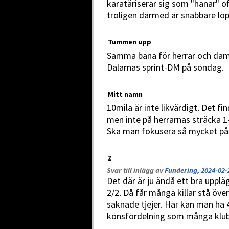
karatäriserar sig som "hanar" 
troligen därmed är snabbare lö
Tummen upp
Samma bana för herrar och dame
Dalarnas sprint-DM på söndag.
Mitt namn
10mila är inte likvärdigt. Det f
men inte på herrarnas sträcka 1
Ska man fokusera så mycket på l
Z
Svar till inlägg av
Fundering, 2024-02-
Det där är ju ändå ett bra upplä
2/2. Då får många killar stå öv
saknade tjejer. Här kan man ha
könsfördelning som många klubb