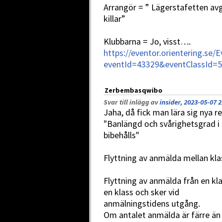
Arrangör = ” Lägerstafetten avgö
killar”
Klubbarna = Jo, visst….
https://eventor.orientering.se/
eventId=43329&eventClassId=
Zerbembasqwibo
Svar till inlägg av
insider, 2023-05-07 2
Jaha, då fick man lära sig nya r
"Banlängd och svårighetsgrad i 
bibehålls"
Flyttning av anmälda mellan kla
Flyttning av anmälda från en kla
en klass och sker vid
anmälningstidens utgång.
Om antalet anmälda är färre än f