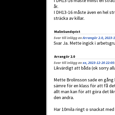
I DH13-16 måste minst en sträc
år.
I DH13-16 måste även en hel strä
sträcka av killar.
MalinSundqvist
Svar till inlägg av
Arrangör 2.0, 2023-1
Svar Ja. Mette ingick i arbetsg
Arrangör 2.0
Svar till inlägg av
xx, 2023-12-20 22:05
:
Likvärdigt att båda (ok sorry all
Mette Brolinsson sade en gång 
sämre för en klass för att få d
allt man kan för att göra det li
den andra.
Har 10mila ringt o snackat med