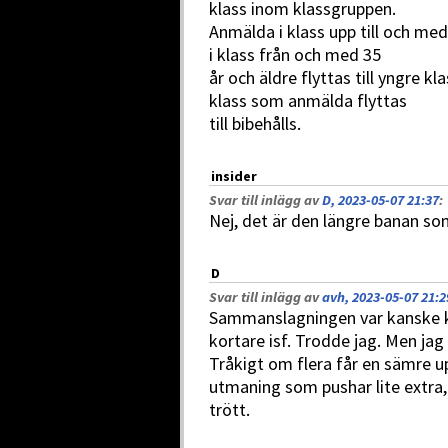
klass inom klassgruppen.
Anmälda i klass upp till och med 
i klass från och med 35
år och äldre flyttas till yngre k
klass som anmälda flyttas
till bibehålls.
insider
Svar till inlägg av
D, 2023-05-07 21:37
:
Nej, det är den längre banan so
D
Svar till inlägg av
avh, 2023-05-07 21:2
Sammanslagningen var kanske k
kortare isf. Trodde jag. Men jag 
Tråkigt om flera får en sämre u
utmaning som pushar lite extra,
trött.