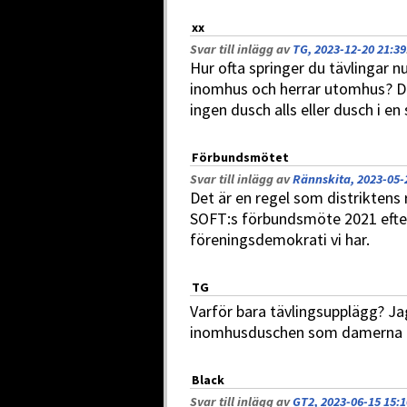
xx
Svar till inlägg av
TG, 2023-12-20 21:39
Hur ofta springer du tävlingar 
inomhus och herrar utomhus? De 
ingen dusch alls eller dusch i e
Förbundsmötet
Svar till inlägg av
Rännskita, 2023-05-
Det är en regel som distrikten
SOFT:s förbundsmöte 2021 efter
föreningsdemokrati vi har.
TG
Varför bara tävlingsupplägg? Jag
inomhusduschen som damerna får
Black
Svar till inlägg av
GT2, 2023-06-15 15:1