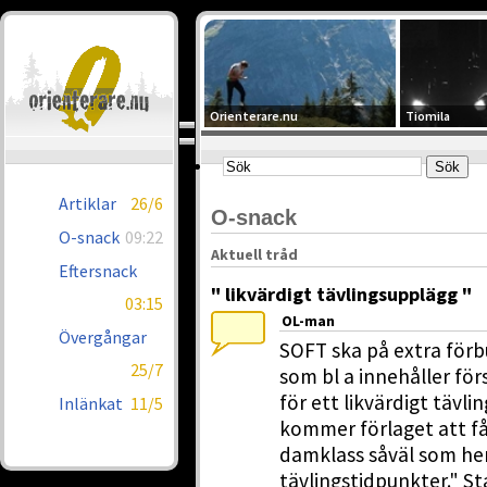
Orienterare.nu
Tiomila
Artiklar
26/6
O-snack
O-snack
09:22
Aktuell tråd
Eftersnack
" likvärdigt tävlingsupplägg "
03:15
OL-man
Övergångar
SOFT ska på extra för
25/7
som bl a innehåller för
för ett likvärdigt tävl
Inlänkat
11/5
kommer förlaget att få
damklass såväl som herr
tävlingstidpunkter." 