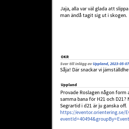
Jaja, alla var väl glada att slip
man ändå tagit sig ut i skogen.
OKR
Svar till inlägg av
Uppland, 2023-05-07
Såja! Där snackar vi jämställdhe
Uppland
Provade Roslagen någon form av
samma bana för H21 och D21? Nå
Segrartid i d21 är ju ganska off.
https://eventor.orientering.se/
eventId=40494&groupBy=Event