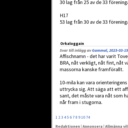
30 lag från 25 av de 33 förenin
H17
53 lag från 30 av de 33 förenin
Orkaloggain
Svar till inlägg av
Gammal, 2023-03-15
Affischnamn - det har varit Tove
BRA, nåt verkligt, nåt fint, nåt 
massorna kanske framförallt.
10-mila kan vara orienteringens 
uttrycka sig. Att säga att ett a
sant, det måste vara nåt som ha
når fram i stugorna.
1
2
3
4
5
6
7
8
9
10
74
Redaktionen
|
Annonsera
|
Allmänna vil