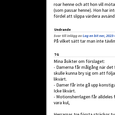
roar henne och att hon vill möta
(som passar henne). Hon har inte
fördel att slippa värdera avsän
Undrande
Svar till inlägg av
Lag en bit ner, 2023-
På vilket sätt tar man inte tävli
TG
Mina åsikter om förslaget:
- Damerna får målgång när det 
skulle kunna bry sig om att följa
likvärt.
- Damer får inte gå upp konstiga
Icke likvärt.
- Motionsherrlagen får alldeles f
vara kul,
Herrarnas tre första sträckor tyck