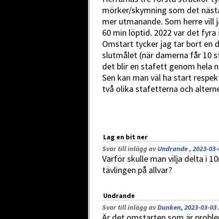
mörker/skymning som det nästan a
mer utmanande. Som herre vill j
60 min löptid. 2022 var det fyra
Omstart tycker jag tar bort en 
slutmålet (när damerna får 10 s
det blir en stafett genom hela 
Sen kan man väl ha start respek
två olika stafetterna och altern
Lag en bit ner
Svar till inlägg av
Undrande , 2023-03-
Varför skulle man vilja delta i 10
tävlingen på allvar?
Undrande
Svar till inlägg av
Dunken, 2023-03-03 
Är det omstarten som är probleme