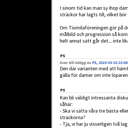
I sinom tid kan man sy ihop damk
sträckor har lagts till, vilket bör
Om Tiomilaföreningen gör på de
målbild och progression så kom
helt annat sätt går det... inte lik
PS
Svar till inlägg av
PS, 2023-03-03 22:08
Den där varianten med att hämta
gälla för damer om inte löparen
PS
Kan bli väldigt intressanta disk
såhär:
- Ska vi sätta våra tre bästa ell
sträckorna?
- Tja, vi har ju visserligen två