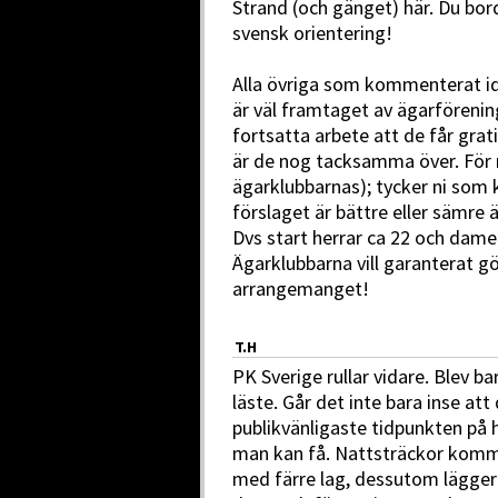
Strand (och gänget) här. Du bo
svensk orientering!
Alla övriga som kommenterat id
är väl framtaget av ägarförenin
fortsatta arbete att de får grat
är de nog tacksamma över. För 
ägarklubbarnas); tycker ni som
förslaget är bättre eller sämre
Dvs start herrar ca 22 och dame
Ägarklubbarna vill garanterat g
arrangemanget!
T.H
PK Sverige rullar vidare. Blev b
läste. Går det inte bara inse a
publikvänligaste tidpunkten på 
man kan få. Nattsträckor kommer
med färre lag, dessutom lägger m