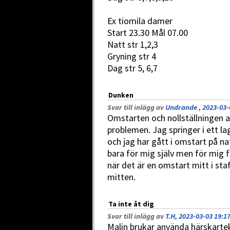
Ex tiomila damer
Start 23.30 Mål 07.00
Natt str 1,2,3
Gryning str 4
Dag str 5, 6,7
Dunken
Svar till inlägg av
Undrande , 2023-03-
Omstarten och nollställningen a
problemen. Jag springer i ett la
och jag har gått i omstart på na
bara för mig själv men för mig f
när det är en omstart mitt i stafe
mitten.
Ta inte åt dig
Svar till inlägg av
T.H, 2023-03-03 19:1
Malin brukar använda härskarte