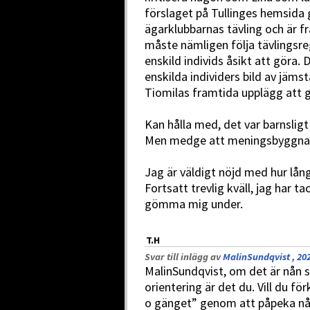
förslaget på Tullinges hemsida 
ägarklubbarnas tävling och är f
måste nämligen följa tävlingsr
enskild individs åsikt att göra. 
enskilda individers bild av jäms
Tiomilas framtida upplägg att 
Kan hålla med, det var barnsligt 
Men medge att meningsbyggnad
Jag är väldigt nöjd med hur lång
Fortsatt trevlig kväll, jag har t
gömma mig under.
T.H
Svar till inlägg av
MalinSundqvist , 20
MalinSundqvist, om det är nån 
orientering är det du. Vill du fö
o gänget” genom att påpeka någ