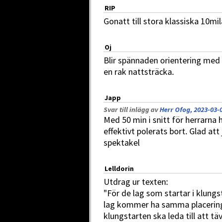
RIP
Gonatt till stora klassiska 10mil
Oj
Blir spännaden orientering me
en rak nattsträcka.
Japp
Svar till inlägg av
Herr Ofog, 2023-03-0
Med 50 min i snitt för herrarna
effektivt polerats bort. Glad att
spektakel
Lelldorin
Utdrag ur texten:
"För de lag som startar i klungst
lag kommer ha samma placering 
klungstarten ska leda till att tä