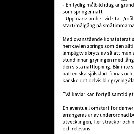
- En tydlig målbild idag är gru
som springer natt
- Uppmärksamhet vid start/målg
start/målgång på småtimmarn
Med ovanstående konstaterat s
herrkavlen springs som den allt
lämpligtvis bryts av så att man s
stund innan gryningen med lång
den sista nattlöpning. Blir inte s
natten ska självklart finnas och
kanske det delvis blir gryning/d
Två kavlar kan fortgå samtidigt,
En eventuell omstart för damer
arrangeras är av underordnad be
utvecklingen, fler sträckor och 
och relevans.