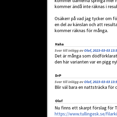
kommer damerna springa mer na
kommer ändå inte räknas i resul
Osäkerr på vad jag tycker om för
en del av känslan och att result
kommer räknas för många.
Haha
Svar till inlägg av
Olof, 2023-03-03 13:
Det är många som dödförklarat 
den här varianten var en pigg ny
DrP
Svar till inlägg av
Olof, 2023-03-03 13:
Blir väl bara en nattsträcka för 
Olof
Nu finns ett skarpt förslag för 
https://www.tullingesk.se/fila