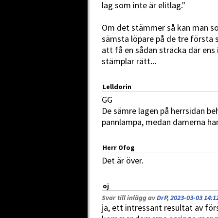
lag som inte är elitlag."
Om det stämmer så kan man som 
sämsta löpare på de tre första s
att få en sådan sträcka där ens 
stämplar rätt...
Lelldorin
GG
De sämre lagen på herrsidan beh
pannlampa, medan damerna har 
Herr Ofog
Det är över.
oj
Svar till inlägg av
DrP, 2023-03-03 14:1
ja, ett intressant resultat av fö