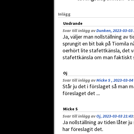
Inlägg
Undrande
Svar till inlägg av
Dunken, 2023-03-03 
Ja, väljer man nollställning av t
sprungit en bit bak på Tiomila 
oerhört lite stafettkänsla, det v
stafettkänsla om man faktiskt s
Oj
Svar till inlägg av
Micke S , 2023-03-04
Står ju det i förslaget så man m
föreslaget det ...
Micke S
Svar till inlägg av
Oj, 2023-03-03 21:43
:
Ja nollställning av tiden låter j
har föreslagit det.