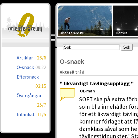
Orienterare.nu
Tiomila
Artiklar
26/6
O-snack
O-snack
09:22
Aktuell tråd
Eftersnack
" likvärdigt tävlingsupplägg "
03:15
OL-man
Övergångar
SOFT ska på extra för
25/7
som bl a innehåller för
för ett likvärdigt tävl
Inlänkat
11/5
kommer förlaget att få
damklass såväl som herr
tävlingstidpunkter." 