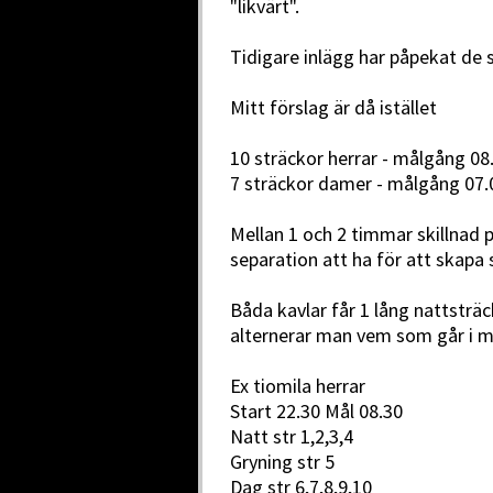
"likvärt".
Tidigare inlägg har påpekat de 
Mitt förslag är då istället
10 sträckor herrar - målgång 08.
7 sträckor damer - målgång 07.
Mellan 1 och 2 timmar skillnad
separation att ha för att skapa
Båda kavlar får 1 lång nattsträ
alternerar man vem som går i må
Ex tiomila herrar
Start 22.30 Mål 08.30
Natt str 1,2,3,4
Gryning str 5
Dag str 6,7,8,9,10