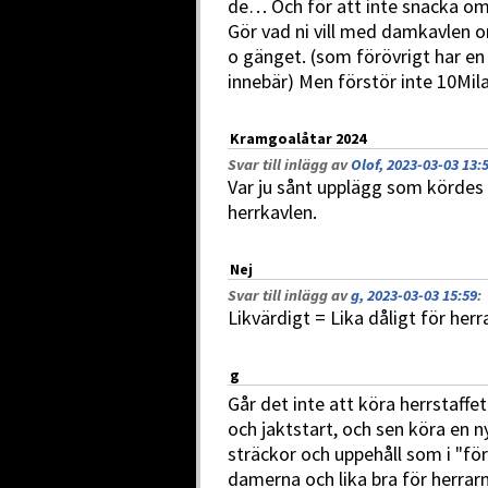
de… Och för att inte snacka o
Gör vad ni vill med damkavlen om
o gänget. (som förövrigt har en
innebär) Men förstör inte 10Mila
Kramgoalåtar 2024
Svar till inlägg av
Olof, 2023-03-03 13:
Var ju sånt upplägg som kördes i
herrkavlen.
Nej
Svar till inlägg av
g, 2023-03-03 15:59
:
Likvärdigt = Lika dåligt för her
g
Går det inte att köra herrstaff
och jaktstart, och sen köra en 
sträckor och uppehåll som i "förs
damerna och lika bra för herra