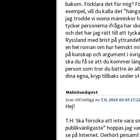
bakom. Förklara det för mig? Fö
exempel, vill du kalla det ”hän
jag trodde vi vuxna människor h
tycker personerna ifråga har ske
och det har jag rätt till att tyc
Ryssland med brist på yttrandefri
en hel roman om hur hemskt min f
på kunskap och argument i övrig
ska du få se att du kommer längr
person som tror du bättre än al
dina egna, kryp tillbaks under s
MalinSundqvist
Svar till inlägg av
T.H, 2023-03-03 17:1
Hej!
T.H: Ska försöka att inte vara 
publikvänligaste” hoppas jag va
se på Internet. Oerhört pinsamt