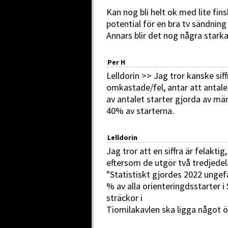
Kan nog bli helt ok med lite fin
potential för en bra tv sändning
Annars blir det nog några starka 
Per H
Lelldorin >> Jag tror kanske sif
omkastade/fel, antar att antale
av antalet starter gjorda av 
40% av starterna.
Lelldorin
Jag tror att en siffra är felakt
eftersom de utgör två tredjedelar
"Statistiskt gjordes 2022 ungef
% av alla orienteringdsstarter i
sträckor i
Tiomilakavlen ska ligga något öv