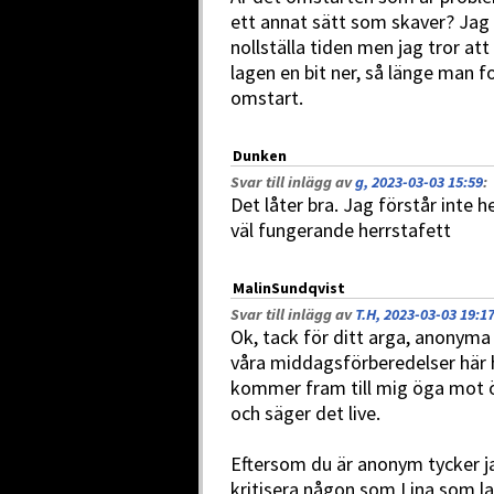
ett annat sätt som skaver? Jag 
nollställa tiden men jag tror 
lagen en bit ner, så länge man f
omstart.
Dunken
Svar till inlägg av
g, 2023-03-03 15:59
:
Det låter bra. Jag förstår inte 
väl fungerande herrstafett
MalinSundqvist
Svar till inlägg av
T.H, 2023-03-03 19:1
Ok, tack för ditt arga, anonyma 
våra middagsförberedelser här 
kommer fram till mig öga mot ö
och säger det live.
Eftersom du är anonym tycker ja
kritisera någon som Lina som lag