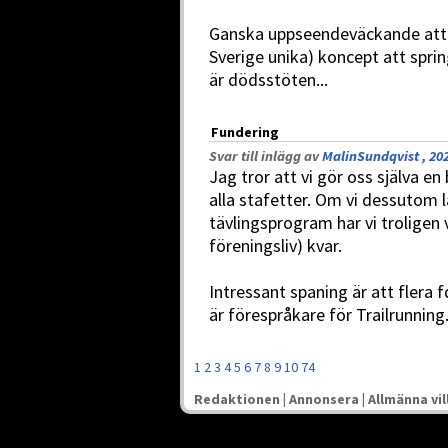
Ganska uppseendeväckande att m
Sverige unika) koncept att sprin
är dödsstöten...
Fundering
Svar till inlägg av
MalinSundqvist , 20
Jag tror att vi gör oss själva e
alla stafetter. Om vi dessutom l
tävlingsprogram har vi troligen v
föreningsliv) kvar.
Intressant spaning är att flera 
är förespråkare för Trailrunning
1
2
3
4
5
6
7
8
9
10
74
Redaktionen
|
Annonsera
|
Allmänna vil