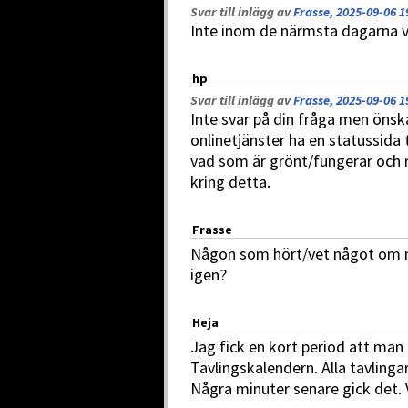
Svar till inlägg av
Frasse, 2025-09-06 1
Inte inom de närmsta dagarna va
hp
Svar till inlägg av
Frasse, 2025-09-06 1
Inte svar på din fråga men öns
onlinetjänster ha en statussida 
vad som är grönt/fungerar och 
kring detta.
Frasse
Någon som hört/vet något om n
igen?
Heja
Jag fick en kort period att man 
Tävlingskalendern. Alla tävlingar
Några minuter senare gick det. V