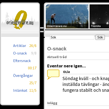
Orienterare.nu
Tiomila
Artiklar
26/6
O-snack
O-snack
9/8
Aktuell tråd
Eftersnack
Eventor nere igen...
00:17
OLle
Övergångar
Söndag kväll - och kn
25/7
inställda tävlingar - ä
fungera stabilt och sna
Inlänkat
11/5
Inlägg