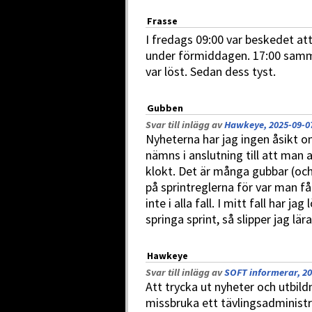
Frasse
I fredags 09:00 var beskedet at
under förmiddagen. 17:00 samm
var löst. Sedan dess tyst.
Gubben
Svar till inlägg av
Hawkeye, 2025-09-07
Nyheterna har jag ingen åsikt o
nämns i anslutning till att man a
klokt. Det är många gubbar (oc
på sprintreglerna för var man få
inte i alla fall. I mitt fall har 
springa sprint, så slipper jag lär
Hawkeye
Svar till inlägg av
SOFT informerar, 20
Att trycka ut nyheter och utbildn
missbruka ett tävlingsadministr