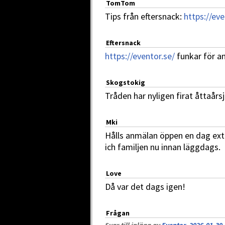
TomTom
Tips från eftersnack:
https://eve
Eftersnack
https://eventor.se/
funkar för a
Skogstokig
Tråden har nyligen firat åttaårs
Mki
Hålls anmälan öppen en dag extr
ich familjen nu innan läggdags.
Love
Då var det dags igen!
Frågan