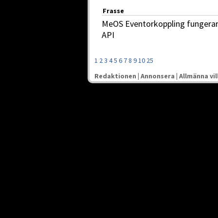
Frasse
MeOS Eventorkoppling fungerar in
API
1
2
3
4
5
6
7
8
9
10
25
Redaktionen
|
Annonsera
|
Allmänna vil