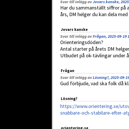
Svar till inlägg av
Jovars kanske, 2025
Har du sammanställt siffror på a
års, DM helger du kan dela med 
Jovars kanske
Svar till inlägg av
Frågan, 2025-09-19 
Orienteringsdöden?
Antal starter på årets DM helge
Utbudet på ok-tävlingar under å
Frågan
Svar till inlägg av
Lösning?, 2025-09-19
Gud förbjude, vad ska folk då k
Lösning?
https://www.orientering.se/utov
snabbare-och-stabilare-efter-at
orientering.se