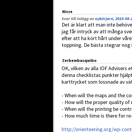
Nisse
Svar till inlägg av
nybörjare, 2016-08-2
Det är klart att man inte behöve
jag får intryck av att många sven
efter att ha kört hårt under våre
toppning. De bästa stegrar nog
Zerbembasqwibo
OK, vilken av alla IOF Advisers 
denna checklistas punkter hjäl
karttrycket som lossnade av vä
- When will the maps and the co
- How will the proper quality of
- When will the printing be contr
- How much time is there for re
http://orienteering.org/wp-con