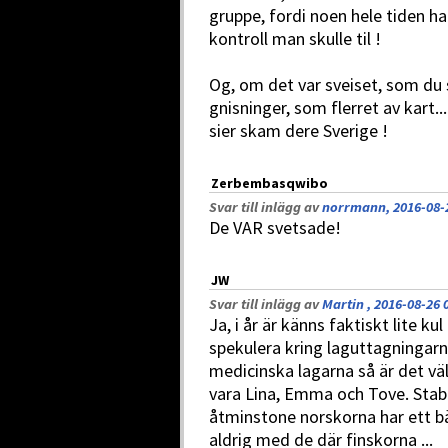
gruppe, fordi noen hele tiden h
kontroll man skulle til !
Og, om det var sveiset, som du 
gnisninger, som flerret av kart..
sier skam dere Sverige !
Zerbembasqwibo
Svar till inlägg av
norrmann, 2016-08-2
De VAR svetsade!
JW
Svar till inlägg av
Martin , 2016-08-26 
Ja, i år är känns faktiskt lite k
spekulera kring laguttagningarn
medicinska lagarna så är det vä
vara Lina, Emma och Tove. Stabi
åtminstone norskorna har ett b
aldrig med de där finskorna ...