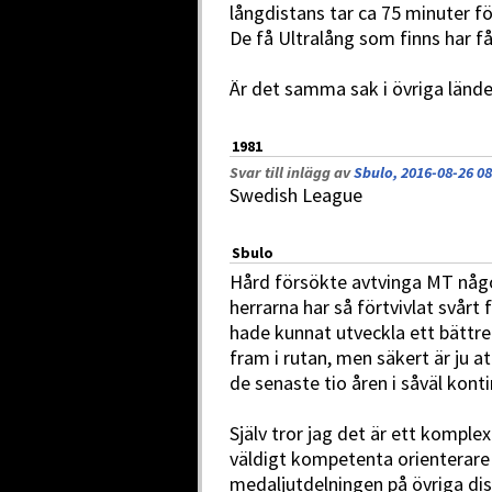
långdistans tar ca 75 minuter f
De få Ultralång som finns har f
Är det samma sak i övriga länder
1981
Svar till inlägg av
Sbulo, 2016-08-26 08
Swedish League
Sbulo
Hård försökte avtvinga MT någon
herrarna har så förtvivlat svårt
hade kunnat utveckla ett bättre
fram i rutan, men säkert är ju
de senaste tio åren i såväl ko
Själv tror jag det är ett komple
väldigt kompetenta orienterare p
medaljutdelningen på övriga d