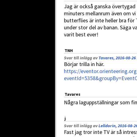
Jag är också ganska övertygad 
minuters mellanrum även om vi 
butterflies är inte heller bra fö
under stor del av banan. Säga v
varit best ever!
TNH
Svar till inlägg av
Tavares, 2016-08-26 
Börjar trilla in här.
https://eventor.orienteering.or
eventId=5358&groupBy=EventC
Tavares
Några laguppställningar som fin
j
Svar till inlägg av
Lelldorin, 2016-08-2
Fast jag tror inte TV är så intr