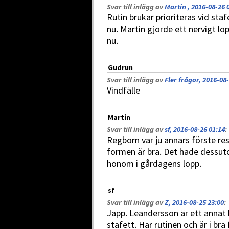
Svar till inlägg av
Martin , 2016-08-26 
Rutin brukar prioriteras vid staf
nu. Martin gjorde ett nervigt lop
nu.
Gudrun
Svar till inlägg av
Fler frågor, 2016-08
Vindfälle
Martin
Svar till inlägg av
sf, 2016-08-26 01:14
:
Regborn var ju annars förste rese
formen är bra. Det hade dessutom
honom i gårdagens lopp.
sf
Svar till inlägg av
Z, 2016-08-25 23:00
:
Japp. Leandersson är ett annat b
stafett. Har rutinen och är i bra