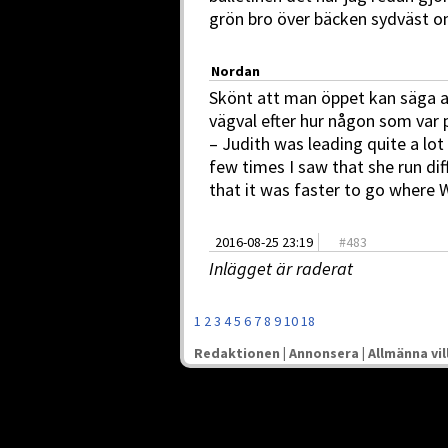
grön bro över bäcken sydväst o
Nordan
Skönt att man öppet kan säga
vägval efter hur någon som var 
– Judith was leading quite a lo
few times I saw that she run dif
that it was faster to go where 
2016-08-25 23:19
#
483
Inlägget är raderat
1
2
3
4
5
6
7
8
9
10
18
Redaktionen
|
Annonsera
|
Allmänna vil