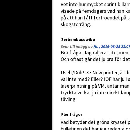
Vet inte hur mycket sprint killa
visade på femdagars vad han ka
på att han fått förtroendet på s
skogsterräng.
Zerbembasqwibo
Svar till inlägg av
HL , 2016-08-25 23:0
Bra fråga. Jag raljerar lite, men
Och oftast går det ju bra för det
Uselt/Duh! >> New printer, är de
väl inte med? Eller? IOF har ju i
laserprintning på VM, antar man
tryckta verkar ju inte direkt läm
tävling.
Fler frågor
Vad betyder det gröna krysset p
bulletinen det har jag redan gjor