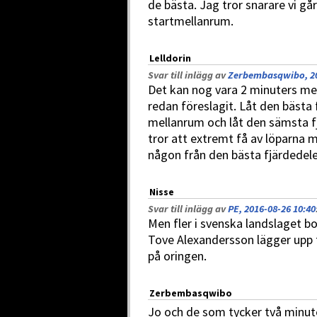
de bästa. Jag tror snarare vi g
startmellanrum.
Lelldorin
Svar till inlägg av
Zerbembasqwibo, 20
Det kan nog vara 2 minuters m
redan föreslagit. Låt den bästa
mellanrum och låt den sämsta f
tror att extremt få av löparna
någon från den bästa fjärdedele
Nisse
Svar till inlägg av
PE, 2016-08-26 10:40
Men fler i svenska landslaget bo
Tove Alexandersson lägger upp t
på oringen.
Zerbembasqwibo
Jo och de som tycker två minuter 