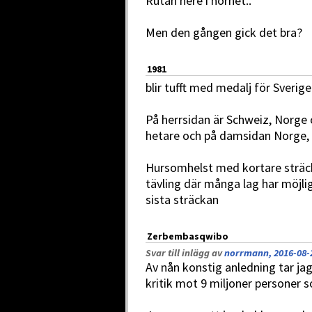
Rutan nere i hörnet..
Men den gången gick det bra?
1981
blir tufft med medalj för Sveri
På herrsidan är Schweiz, Norge 
hetare och på damsidan Norge, 
Hursomhelst med kortare sträck
tävling där många lag har möjlig
sista sträckan
Zerbembasqwibo
Svar till inlägg av
norrmann, 2016-08-2
Av nån konstig anledning tar jag
kritik mot 9 miljoner personer s