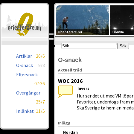
Orienterare.nu
Tiomila
Artiklar
26/6
O-snack
O-snack
9/8
Aktuell tråd
Eftersnack
WOC 2016
07:36
Invers
Övergångar
Hur ser det ut med VM löpa
25/7
Favoriter, underdogs fram 
Ska Sverige ta hem en meda
Inlänkat
11/5
Inlägg
Nordan