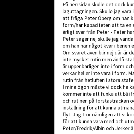
På herrsidan skulle det dock ku
laguttagningen. Skulle jag vara 
att fråga Peter Öberg om han kän
form/har kapaciteten att ta en
ärligt svar från Peter - Peter h
Peter säger nej skulle jag vända
om han har något kvar i benen e
Om svaret även blir nej där är d
inte mycket rutin men ändå stabi
är uppenbarligen inte i form oc
verkar heller inte vara i form. M
rutin från hetluften i stora stafe
I mina ögon måste vi dock ha k
kommer inte att funka att bli i
och rutinen på förstasträckan o
inställning för att kunna utman
flyt. Jag tror nämligen att vi k
för att kunna vara med och utm
Peter/Fredrik/Albin och Jerker är