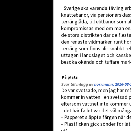
I Sverige ska varenda tävling er
knattebanor, via pensionärsklas
terränglåda, till elitbanor som al
kompromissas med om man ens e
de stora distrikten där de flest
den renaste vildmarken runt hörn
terräng som finns blir snabbt rel
uttagen i landslaget och kanske 
besöka okända och tuffare marke
På plats
Svar till inlägg av
norrmann, 2016-08-2
De var svetsade, men jag har m
kommer in vatten i en svetsad p
eftersom vattnet inte kommer u
I det här fallet var det väl mång
- Papperet släppte färgen när de
- Plastfickan gick sönder för lä
ut)