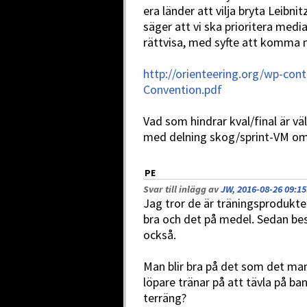
era länder att vilja bryta Leibn
säger att vi ska prioritera media
rättvisa, med syfte att komma 
http://orienteering.org/wp-con
Convention.pdf
Vad som hindrar kval/final är vä
med delning skog/sprint-VM om
PE
Svar till inlägg av
JW, 2016-08-26 09:15
Jag tror de är träningsprodukter
bra och det på medel. Sedan bes
också.
Man blir bra på det som det ma
löpare tränar på att tävla på ba
terräng?