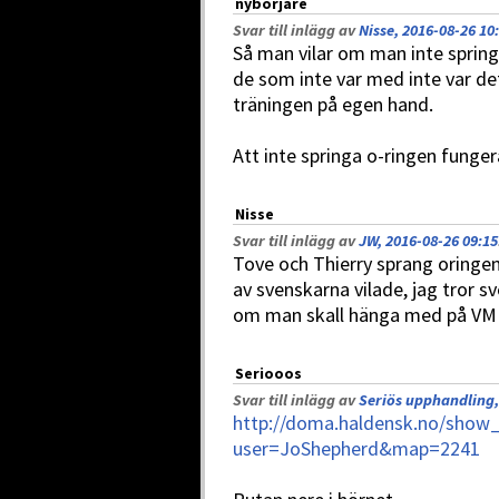
nybörjare
Svar till inlägg av
Nisse, 2016-08-26 10
Så man vilar om man inte springe
de som inte var med inte var de
träningen på egen hand.
Att inte springa o-ringen fungera
Nisse
Svar till inlägg av
JW, 2016-08-26 09:15
Tove och Thierry sprang oring
av svenskarna vilade, jag tror s
om man skall hänga med på VM 
Seriooos
Svar till inlägg av
Seriös upphandling,
http://doma.haldensk.no/show
user=JoShepherd&map=2241