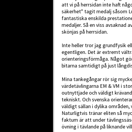
att vi på herrsidan inte haft n
säkerhet" tagit medalj såsom 
fantastiska enskilda prestatione
medaljer. Så en viss avsaknad a
skönjas på herrsidan.
Inte heller tror jag grundfysik e
egentligen. Det är extremt vält
orienteringsförmåga. Något gör 
bitarna samtidigt på just långdi
Mina tankegångar rör sig mycket
värdetävlingarna EM & VM i stort 
outnyttjade och väldigt krävan
tekniskt. Och svenska orientera
väldigt sällan i dylika områden, 
Naturligtvis tränar eliten så my
faktum är att under tävlingssäs
övning i tävlande på liknande vil