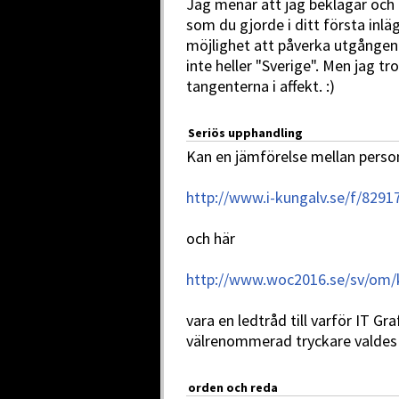
Jag menar att jag beklagar och 
som du gjorde i ditt första inläg
möjlighet att påverka utgången 
inte heller "Sverige". Men jag tr
tangenterna i affekt. :)
Seriös upphandling
Kan en jämförelse mellan perso
http://www.i-kungalv.se/f/82917
och här
http://www.woc2016.se/sv/om/
vara en ledtråd till varför IT G
välrenommerad tryckare valdes 
orden och reda