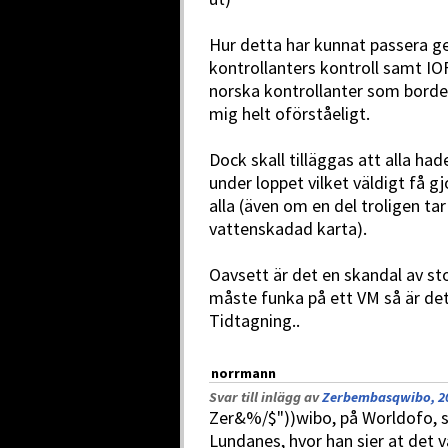
Hur detta har kunnat passera 
kontrollanters kontroll samt IOF
norska kontrollanter som borde 
mig helt oförståeligt.
Dock skall tilläggas att alla ha
under loppet vilket väldigt få g
alla (även om en del troligen tar
vattenskadad karta).
Oavsett är det en skandal av s
måste funka på ett VM så är de
Tidtagning..
norrmann
Svar till inlägg av
Zerbembasqwibo, 20
Zer&%/$"))wibo, på Worldofo, sk
Lundanes, hvor han sier at det va