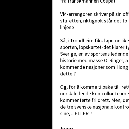
fra franskmannen Coupat.
VM-arrangøren skriver på sin offi
stafetten, riktignok står det to
linjene !
Så, i Trondheim fikk løperne lik
sporten, løpskartet-det klarer t
Sverige, en av sportens ledende 
historie med masse O-Ringer, 5
kommende nasjoner som Hong 
dette ?
Og, for å komme tilbake til "ret
norsk-ledende kontrollør teamet v
kommenterte friidrett. Men, det
de tre svenske nasjonale kontro
sine, ...ELLER ?
karraz