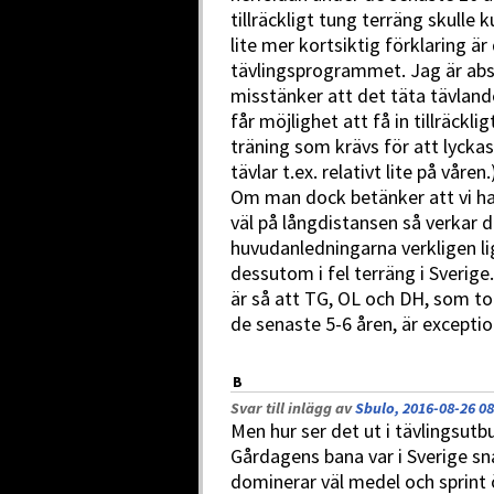
tillräckligt tung terräng skulle 
lite mer kortsiktig förklaring ä
tävlingsprogrammet. Jag är abs
misstänker att det täta tävland
får möjlighet att få in tillräckl
träning som krävs för att lyckas
tävlar t.ex. relativt lite på våren.
Om man dock betänker att vi ha
väl på långdistansen så verkar d
huvudanledningarna verkligen lig
dessutom i fel terräng i Sverige.
är så att TG, OL och DH, som t
de senaste 5-6 åren, är exceptio
B
Svar till inlägg av
Sbulo, 2016-08-26 08
Men hur ser det ut i tävlingsut
Gårdagens bana var i Sverige sna
dominerar väl medel och sprint 