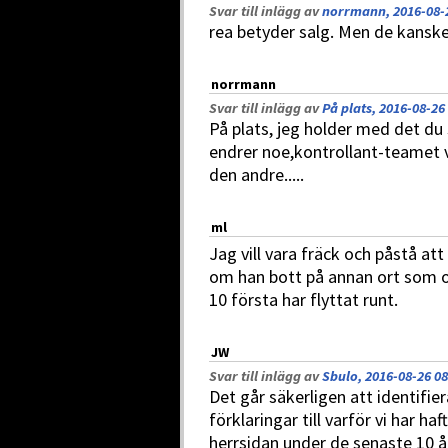
Svar till inlägg av
norrmann, 2016-08-2
rea betyder salg. Men de kanske
norrmann
Svar till inlägg av
På plats, 2016-08-26
På plats, jeg holder med det du 
endrer noe,kontrollant-teamet va
den andre.....
ml
Jag vill vara fräck och påstå at
om han bott på annan ort som o
10 första har flyttat runt.
JW
Svar till inlägg av
Sbulo, 2016-08-26 08
Det går säkerligen att identifie
förklaringar till varför vi har h
herrsidan under de senaste 10 åre