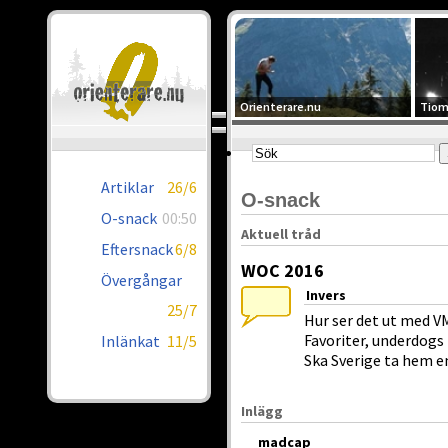
Orienterare.nu
Tiom
Artiklar
26/6
O-snack
O-snack
00:50
Aktuell tråd
Eftersnack
6/8
WOC 2016
Övergångar
Invers
25/7
Hur ser det ut med V
Favoriter, underdogs
Inlänkat
11/5
Ska Sverige ta hem 
Inlägg
madcap