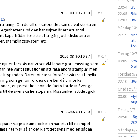
23:54
BSF
2016-08-30 20:58
#
715
22:09
Rik
12:07
JW
:41
:
tritning. Om du vill diskutera det kan du väl starta en
Måndag 13
e egenheterna på den här sajten är att ett antal
21:19
Är 
tt kapa trådar för att sätta igång och diskutera en
att 
r, stämplingssystem etc.
för
Fredag 10/
2016-08-30 16:37
#
714
09:05
Sta
re njuter förstås när vi ser VM-löpare göra misstag som
Gø
ar inte varit i situationen att "alla andra stämplar men
Torsdag 9/
a krypandes. Däremot har vi förstås svårare att hylla
ning som genomfördes därefter då vi inte kan
22:10
JW
ionen, en prestation som de facto förde in Sverige i
Onsdag 8/7
till de svenska herrlöparna. Misstänker att det gick
00:00
Fly
aug
Tisdag 7/7
2016-08-30 16:28
#
713
20:58
Läg
20
 sparar varje sekund och man har ett i till exempel
ngsintervall så är det klart det syns med en sådan
Måndag 6/