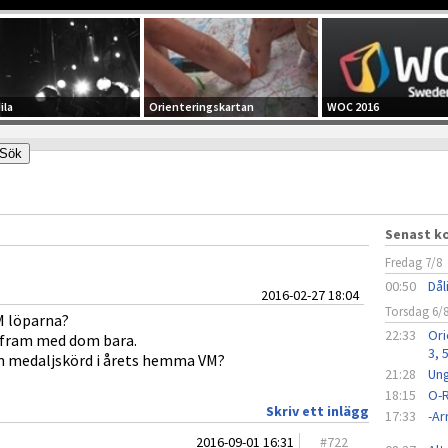
ila
Orienteringskartan
WOC 2016
Senast 
Fredag 7/8
00:50
Dål
2016-02-27 18:04
Torsdag 6/
M löparna?
22:33
Ori
 fram med dom bara.
3, 
en medaljskörd i årets hemma VM?
21:28
Ung
18:15
O-R
Skriv ett inlägg
17:33
-A
2016-09-01 16:31
#
722