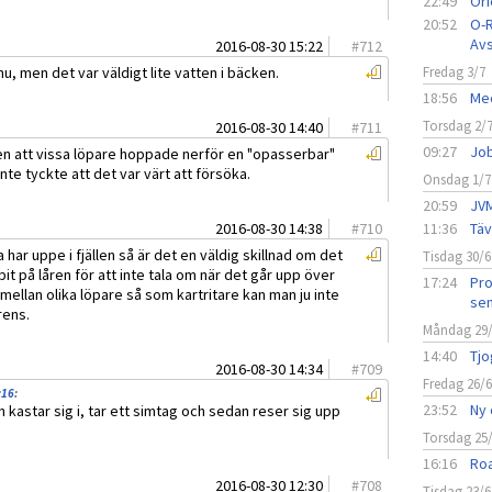
22:49
Ori
20:52
O-R
Avs
2016-08-30 15:22
#
712
u, men det var väldigt lite vatten i bäcken.
Fredag 3/7
18:56
Med
Torsdag 2/
2016-08-30 14:40
#
711
09:27
Job
en att vissa löpare hoppade nerför en "opasserbar"
nte tyckte att det var värt att försöka.
Onsdag 1/7
20:59
JVM
2016-08-30 14:38
#
710
11:36
Täv
 har uppe i fjällen så är det en väldig skillnad om det
Tisdag 30/6
 bit på låren för att inte tala om när det går upp över
17:24
Pro
 mellan olika löpare så som kartritare kan man ju inte
sen
rens.
Måndag 29
14:40
Tjo
2016-08-30 14:34
#
709
Fredag 26/
:16
:
23:52
Ny 
n kastar sig i, tar ett simtag och sedan reser sig upp
Torsdag 25
16:16
Roa
2016-08-30 12:30
#
708
Tisdag 23/6