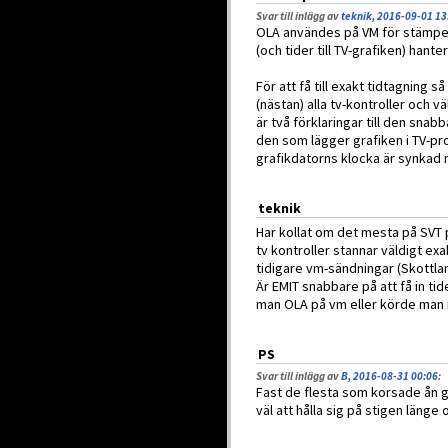
Svar till inlägg av
teknik, 2016-09-01 13
OLA användes på VM för stämpelkon
(och tider till TV-grafiken) han
För att få till exakt tidtagning
(nästan) alla tv-kontroller och v
är två förklaringar till den sn
den som lägger grafiken i TV-pro
grafikdatorns klocka är synkad
teknik
Har kollat om det mesta på SVT p
tv kontroller stannar väldigt exa
tidigare vm-sändningar (Skottlan
Är EMIT snabbare på att få in ti
man OLA på vm eller körde man 
PS
Svar till inlägg av
B, 2016-08-31 00:06
:
Fast de flesta som korsade ån gj
väl att hålla sig på stigen läng