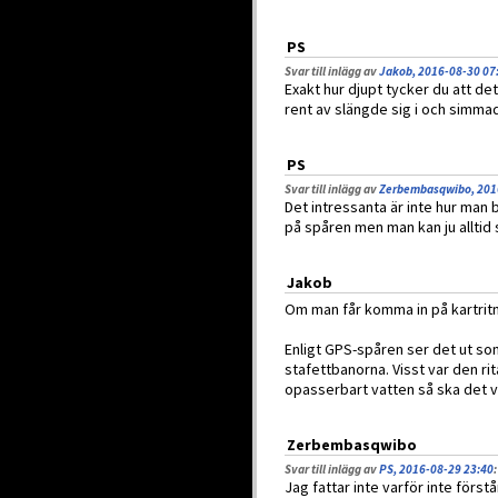
PS
Svar till inlägg av
Jakob, 2016-08-30 07
Exakt hur djupt tycker du att de
rent av slängde sig i och simma
PS
Svar till inlägg av
Zerbembasqwibo, 201
Det intressanta är inte hur man b
på spåren men man kan ju alltid s
Jakob
Om man får komma in på kartritni
Enligt GPS-spåren ser det ut so
stafettbanorna. Visst var den ri
opasserbart vatten så ska det väl
Zerbembasqwibo
Svar till inlägg av
PS, 2016-08-29 23:40
:
Jag fattar inte varför inte förs