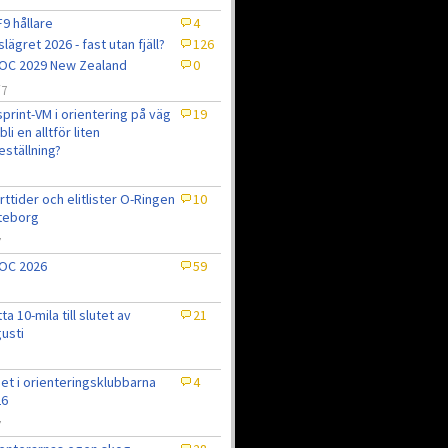
9 hållare
4
slägret 2026 - fast utan fjäll?
126
OC 2029 New Zealand
0
/7
sprint-VM i orientering på väg
19
bli en alltför liten
eställning?
7
rttider och elitlister O-Ringen
10
teborg
7
OC 2026
59
tta 10-mila till slutet av
21
usti
et i orienteringsklubbarna
4
26
7