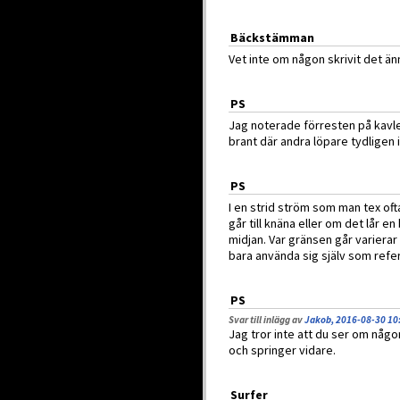
Bäckstämman
Vet inte om någon skrivit det änn
PS
Jag noterade förresten på kavl
brant där andra löpare tydligen i
PS
I en strid ström som man tex ofta
går till knäna eller om det lår en
midjan. Var gränsen går varierar
bara använda sig själv som refe
PS
Svar till inlägg av
Jakob, 2016-08-30 10
Jag tror inte att du ser om någo
och springer vidare.
Surfer