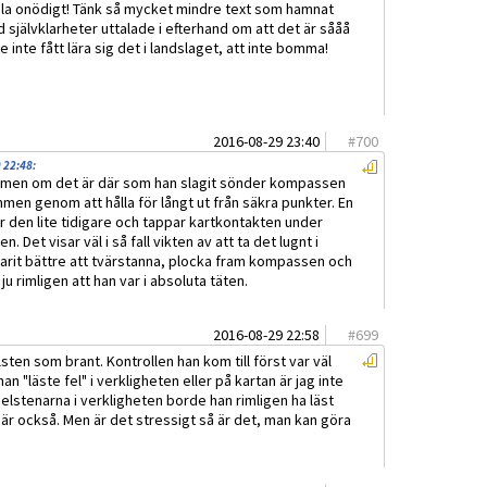
la onödigt! Tänk så mycket mindre text som hamnat
 självklarheter uttalade i efterhand om att det är sååå
 inte fått lära sig det i landslaget, att inte bomma!
2016-08-29 23:40
#
700
 22:48
:
er men om det är där som han slagit sönder kompassen
men genom att hålla för långt ut från säkra punkter. En
er den lite tidigare och tappar kartkontakten under
Det visar väl i så fall vikten av att ta det lugnt i
varit bättre att tvärstanna, plocka fram kompassen och
ju rimligen att han var i absoluta täten.
2016-08-29 22:58
#
699
sten som brant. Kontrollen han kom till först var väl
n "läste fel" i verkligheten eller på kartan är jag inte
elstenarna i verkligheten borde han rimligen ha läst
 där också. Men är det stressigt så är det, man kan göra