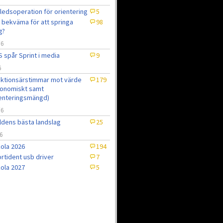
ledsoperation för orientering
5
 bekväma för att springa
98
g?
/6
 spår Sprint i media
9
6
ktionsärstimmar mot värde
179
onomiskt samt
enteringsmängd)
/6
ldens bästa landslag
25
6
ola 2026
194
rtident usb driver
7
ola 2027
5