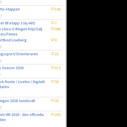
7
tte etappen
166
/7
el till etapp 3 (ej elit)
7
 stora O-Ringen Köp/Sälj
368
kes/Finnes
jettkod Liseberg
0
7
gssport/Orienteraren
23
7
ly Season 2026
313
7
ck Route / Livelox / Digitalt
38
tarkiv
7
ingen 2028 Sundsvall
20
7
int-VM 2026 - den officiella
202
den