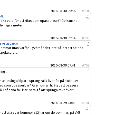
2016-08-30 09:56
#
704
:41
:
t ska vara för att ritas som opasserbart? De kanske
de några meter.
2016-08-30 09:54
#
703
6-08-29 23:43
:
ommar utan varför. Tyvärr är det inte så lätt att se det
pekulera ...
2016-08-30 07:41
#
702
ng ...
m att många löpare sprang rakt över ån på slutet av
tad som opasserbar? Även om är tillåtet att passera
 i sådana fall inte bara gå att springa rakt över?
2016-08-29 23:43
#
701
tår att alla svar kommer stå här om de bommar, på VM!