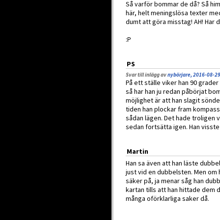
Så varför bommar de då? Så him
här, helt meningslösa texter med
dumt att göra misstag! AH! Har de
:P
PS
Svar till inlägg av
nybörjare, 2016-08-29
På ett ställe viker han 90 grad
så har han ju redan påbörjat bom
möjlighet är att han slagit sönd
tiden han plockar fram kompassen. 
sådan lägen. Det hade troligen 
sedan fortsätta igen. Han visste 
Martin
Han sa även att han läste dubbel
just vid en dubbelsten. Men om ha
säker på, ja menar såg han dubb
kartan tills att han hittade dem
många oförklarliga saker då.