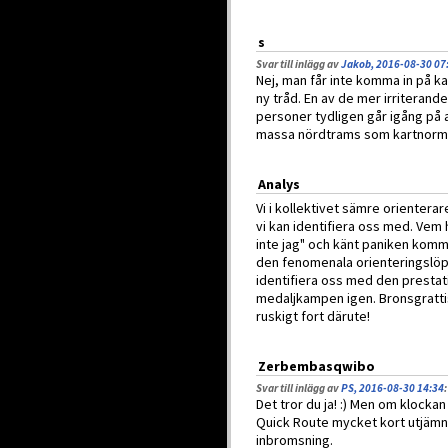
s
Svar till inlägg av
Jakob, 2016-08-30 07
Nej, man får inte komma in på kar
ny tråd. En av de mer irriterand
personer tydligen går igång på a
massa nördtrams som kartnorme
Analys
Vi i kollektivet sämre orientera
vi kan identifiera oss med. Vem h
inte jag" och känt paniken komm
den fenomenala orienteringslöp
identifiera oss med den prestat
medaljkampen igen. Bronsgrattis 
ruskigt fort därute!
Zerbembasqwibo
Svar till inlägg av
PS, 2016-08-30 14:34
:
Det tror du ja! :) Men om klockan
Quick Route mycket kort utjämni
inbromsning.