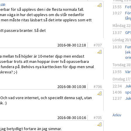
2:18
:
15:55
Fot
rbar för så upplevs den i de flesta normala fall.
10:27
För
 man väga in hur det upplevs om du står nedanför
lån
, men måste ritas läsbart så det inte upplevs som ett
Måndag 22
att passera branter. Så det
13:37
GPS
Lördag 20/
2016-08-30 12:18
#
707
16:30
Fun
(ek
a mellan två höjder är 10-meter djup men endast
ori
asserbar trots att man hoppar över två opasserbara
Torsdag 18
tt fundera på. Behövs nya karttecken för djup men smal
13:55
Vär
kreva? ;-)
Onsdag 17/
22:34
Juk
2016-08-30 10:38
#
706
14:06
spo
 Och vad vore internet, och speciellt denna sajt, utan
12:37
Juk
k. :)
Arkiv
2016-08-30 10:16
#
705
 jag betydligt fortare än jag simmar.