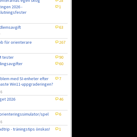
enterarnas egen skog
28
ingen 2026 -
1
lutningsfester
lemsavgift
63
7
b för orienterare
267
 tester
90
lingsavgifter
60
blem med SI-enheter efter
7
aste Win11-uppgraderingen?
/6
get 2026
46
6
orienteringssimulator/spel
6
/6
dtrip - träningstips önskas!
1