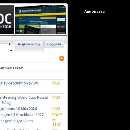
Annonsera
SOFT
Registrera mig
Logga in
kommenterat
ig TV-produktion av WC
16
8
enteering World Cup, Round
33
5-9 Aug
domens 10-Mila 2026
43
ingen till Stockholm 2027
827
rrangemangsreklam-
1107