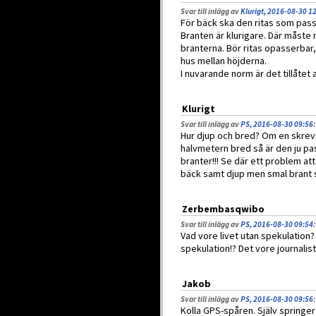
Svar till inlägg av
Klurigt, 2016-08-30 1
För bäck ska den ritas som passe
Branten är klurigare. Där måste
branterna. Bör ritas opasserbar
hus mellan höjderna.
I nuvarande norm är det tillåtet 
Klurigt
Svar till inlägg av
PS, 2016-08-30 09:56
:
Hur djup och bred? Om en skrev
halvmetern bred så är den ju p
branter!!! Se där ett problem a
bäck samt djup men smal brant s
Zerbembasqwibo
Svar till inlägg av
PS, 2016-08-30 09:54
:
Vad vore livet utan spekulation?
spekulation!? Det vore journalisti
Jakob
Svar till inlägg av
PS, 2016-08-30 09:56
:
Kolla GPS-spåren. Själv springer