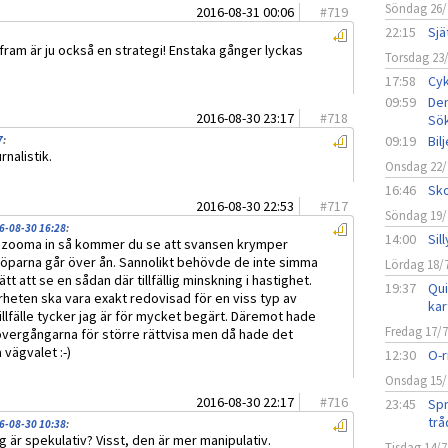
Söndag 26/
2016-08-31 00:06
#
719
22:15
Sjä
 fram är ju också en strategi! Enstaka gånger lyckas
Torsdag 23
17:58
Cyk
09:59
Den
2016-08-30 23:17
#
718
Sö
09:19
Bil
7
:
rnalistik.
Onsdag 22/
16:46
Sko
2016-08-30 22:53
#
717
Söndag 19/
6-08-30 16:28
:
14:00
Sil
ch zooma in så kommer du se att svansen krymper
löparna går över ån. Sannolikt behövde de inte simma
Lördag 18/
ätt att se en sådan där tillfällig minskning i hastighet.
19:37
Qui
rheten ska vara exakt redovisad för en viss typ av
kar
tillfälle tycker jag är för mycket begärt. Däremot hade
Fredag 17/
övergångarna för större rättvisa men då hade det
 vägvalet :-)
12:30
O-r
Onsdag 15/
2016-08-30 22:17
#
716
23:45
Spr
trå
6-08-30 10:38
:
ig är spekulativ? Visst, den är mer manipulativ.
Tisdag 14/7