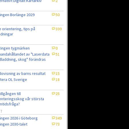
ernativt Digitalt Kartarkiv
2
ingen Borlänge 2029
50
e orientering, tips på
330
dningar
Ringen tygmärken
0
lhandahållandet av "Laserdata
51
laddning, skog" förändras
ovisning av barns resultat
15
tera OL Sverige
18
7
tillgången till
25
enteringsskog vår största
mtidsfråga?
/7
ingen 2026 i Göteborg
349
ingen 2030-talet
73