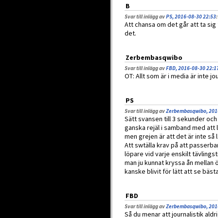
B
Svar till inlägg av
PS, 2016-08-30 22:53
:
Att chansa om det går att ta sig
det.
Zerbembasqwibo
Svar till inlägg av
FBD, 2016-08-30 22:1
OT: Allt som är i media är inte jou
PS
Svar till inlägg av
Zerbembasqwibo, 201
Sätt svansen till 3 sekunder o
ganska rejäl i samband med att 
men grejen är att det är inte så l
Att swtälla krav på att passerba
löpare vid varje enskilt tävlings
man ju kunnat kryssa ån mellan 
kanske blivit för lätt att se bästa
FBD
Svar till inlägg av
Zerbembasqwibo, 201
Så du menar att journalistik aldr