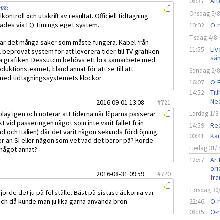
08:37
Alt
:08
:
Onsdag 5/8
troll och utskrift av resultat. Officiell tidtagning
terades via EQ Timings eget system.
10:02
O-r
Tisdag 4/8
 så är det många saker som måste fungera. Kabel från
11:55
Liv
äl beprövat system för att leverera tider till TV-grafiken
sän
abba grafiken. Dessutom behövs ett bra samarbete med
duktionsteamet, bland annat för att se till att
Söndag 2/8
 med tidtagningssystemets klockor.
16:07
O-
14:52
Til
Ned
2016-09-01 13:08
#
721
lay igen och noterar att tiderna när löparna passerar
Lördag 1/8
kt vid passeringen något som inte varit fallet från
14:59
Red
d och Italien) där det varit någon sekunds fördröjning.
00:41
Kar
der än SI eller någon som vet vad det beror på? Körde
Fredag 31/
något annat?
12:57
Är 
ori
2016-08-31 09:59
#
720
fra
Torsdag 30
orde det ju på fel ställe. Bäst på sistasträckorna var
e och då kunde man ju lika gärna använda bron.
22:46
O-r
08:35
O-r