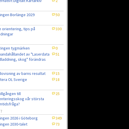
ernativt Digitalt Kartarkiv
2
ingen Borlänge 2029
50
e orientering, tips på
330
dningar
Ringen tygmärken
0
lhandahållandet av "Laserdata
51
laddning, skog" förändras
ovisning av barns resultat
15
tera OL Sverige
18
7
tillgången till
25
enteringsskog vår största
mtidsfråga?
/7
ingen 2026 i Göteborg
349
ingen 2030-talet
73