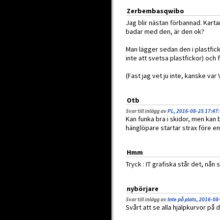
Zerbembasqwibo
Jag blir nästan förbannad. Kart
badar med den, är den ok?
Man lägger sedan den i plastfickor
inte att svetsa plastfickor) och
(Fast jag vet ju inte, kanske var
Otb
Svar till inlägg av
PL, 2016-08-25 17:47
:
Kan funka bra i skidor, men kan b
hänglöpare startar strax före en s
Hmm
Tryck : IT grafiska står det, nå
nybörjare
Svar till inlägg av
Inte på plats, 2016-08
Svårt att se alla hjälpkurvor på d