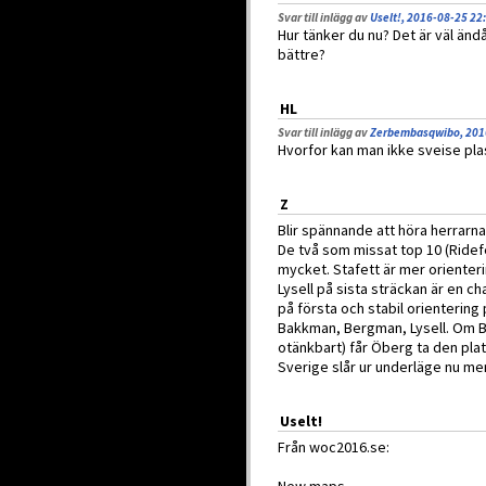
Svar till inlägg av
Uselt!, 2016-08-25 22
Hur tänker du nu? Det är väl änd
bättre?
HL
Svar till inlägg av
Zerbembasqwibo, 201
Hvorfor kan man ikke sveise plas
Z
Blir spännande att höra herrarna
De två som missat top 10 (Ridefe
mycket. Stafett är mer orienteri
Lysell på sista sträckan är en c
på första och stabil orientering
Bakkman, Bergman, Lysell. Om Be
otänkbart) får Öberg ta den pla
Sverige slår ur underläge nu men 
Uselt!
Från woc2016.se: