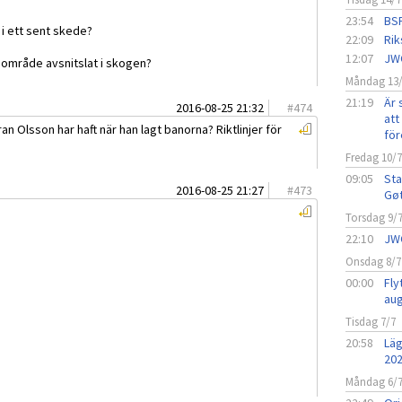
23:54
BSF
 i ett sent skede?
22:09
Rik
12:07
JW
 område avsnitslat i skogen?
Måndag 13
21:19
Är 
2016-08-25 21:32
#
474
att 
n Olsson har haft när han lagt banorna? Riktlinjer för
för
Fredag 10/
09:05
Sta
2016-08-25 21:27
#
473
Gø
Torsdag 9/
22:10
JW
Onsdag 8/7
00:00
Fly
aug
Tisdag 7/7
20:58
Läg
20
Måndag 6/