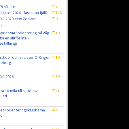
9 hållare
4
slägret 2026 - fast utan fjäll?
126
OC 2029 New Zealand
0
/7
sprint-VM i orientering på väg
19
bli en alltför liten
eställning?
7
rttider och elitlister O-Ringen
10
teborg
7
OC 2026
59
tta 10-mila till slutet av
21
usti
et i orienteringsklubbarna
4
26
7