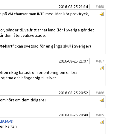
2016-08-25 21:14
#
468
an på VM chansar man INTE med. Man kör provtryck,
, sänder till valfritt annat land (för i Sverige går det
 får dem åter, välsvetsade.
 VM-kartfickan svetsad för en gångs skull i Sverige?)
2016-08-25 21:07
#
467
li en riktig katastrof i orientering om en bra
tjärna och hänger sig till silver.
2016-08-25 20:52
#
466
n som hört om dem tidigare?
2016-08-25 20:48
#
465
-25 20:46
:
en kartan...