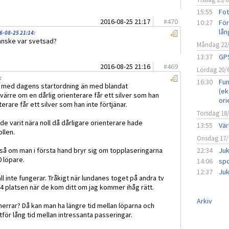
15:55
Fot
2016-08-25 21:17
#
470
10:27
För
lån
6-08-25 21:14
:
 kanske var svetsad?
Måndag 22
13:37
GPS
2016-08-25 21:16
#
469
Lördag 20/
:
16:30
Fun
er med dagens startordning än med blandat
(ek
ärre om en dårlig orienterare får ett silver som han
ori
terare får ett silver som han inte förtjänar.
Torsdag 18
de varit nära noll då dårligare orienterare hade
13:55
Vär
llen.
Onsdag 17/
 så om man i första hand bryr sig om topplaseringarna
22:34
Juk
 löpare.
14:06
spo
12:37
Juk
all inte fungerar. Tråkigt när lundanes toget på andra tv
 4 platsen när de kom ditt om jag kommer ihåg rätt.
Arkiv
errar? Då kan man ha längre tid mellan löparna och
ltför lång tid mellan intressanta passeringar.