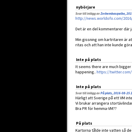
nybörjare
Svar till inlägg av
Zerbembasqwibo, 201
http://news.worldofo.com/2016
Det är en del kommentarer där jag
Min gissning om kartritaren är at
ritas och att han inte kunde gör
Inte på plats
It seems there are much bigger p
happening..
https://twitter.co
Inte på plats
Svar till inlägg av
På plats, 2016-08-25 
Härligt att Sverige på ett VM int
Vi brukar arrangera stortävlinda
Bra PR för hemma-VM??
På plats
Kartorna tålde inte vatten så de 