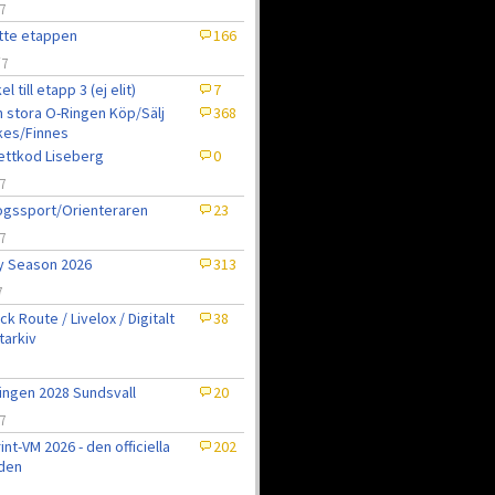
7
tte etappen
166
/7
el till etapp 3 (ej elit)
7
 stora O-Ringen Köp/Sälj
368
kes/Finnes
jettkod Liseberg
0
7
gssport/Orienteraren
23
7
ly Season 2026
313
7
ck Route / Livelox / Digitalt
38
tarkiv
7
ingen 2028 Sundsvall
20
7
int-VM 2026 - den officiella
202
den