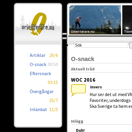
Orienterare.nu
Tiom
Artiklar
26/6
O-snack
O-snack
00:50
Aktuell tråd
Eftersnack
WOC 2016
03:15
Invers
Övergångar
Hur ser det ut med V
25/7
Favoriter, underdogs
Ska Sverige ta hem 
Inlänkat
11/5
Inlägg
Duh!