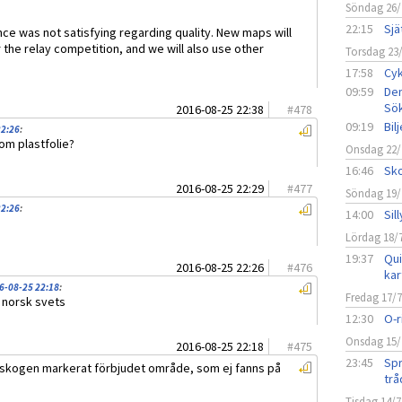
Söndag 26/
22:15
Sjä
nce was not satisfying regarding quality. New maps will
r the relay competition, and we will also use other
Torsdag 23
17:58
Cyk
09:59
Den
Sö
2016-08-25 22:38
#
478
09:19
Bil
22:26
:
om plastfolie?
Onsdag 22/
16:46
Sko
2016-08-25 22:29
#
477
Söndag 19/
22:26
:
14:00
Sil
Lördag 18/
19:37
Qui
2016-08-25 22:26
#
476
kar
6-08-25 22:18
:
Fredag 17/
 norsk svets
12:30
O-r
Onsdag 15/
2016-08-25 22:18
#
475
23:45
Spr
 skogen markerat förbjudet område, som ej fanns på
trå
Tisdag 14/7