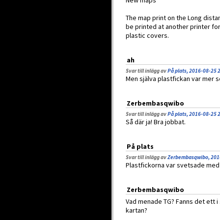
New maps
The map print on the Long dista
be printed at another printer fo
plastic covers.
ah
Svar till inlägg av
På plats, 2016-08-25 
Men själva plastfickan var mer s
Zerbembasqwibo
Svar till inlägg av
På plats, 2016-08-25 
Så där ja! Bra jobbat.
På plats
Svar till inlägg av
Zerbembasqwibo, 201
Plastfickorna var svetsade med
Zerbembasqwibo
Vad menade TG? Fanns det ett i
kartan?