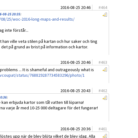
2016-08-25 20:46
#
464
6-08-25 20:35
:
/08/25/woc-2016-long-maps-and-results/
 inte förstår...
t han ville veta stilen på kartan och hur saker och ting
a det på grund av brist på information och kartor.
2016-08-25 20:46
#
463
roblems ... It is shameful and outrageously what is
m/vcoupat/status/768829287734583296/photo/1
2016-08-25 20:43
#
462
20:36
:
e kan erbjuda kartor som tål vatten till löparna!
rna varje år med 10-25 000 deltagare för det fungerar!
2016-08-25 20:36
#
461
löstes upp när de blev blöta vilket de blev idag. Alla