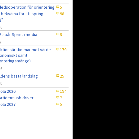
ledsoperation för orientering
5
 bekväma för att springa
98
g?
/6
 spår Sprint i media
9
6
ktionsärstimmar mot värde
179
onomiskt samt
enteringsmängd)
/6
ldens bästa landslag
25
6
ola 2026
194
rtident usb driver
7
ola 2027
5