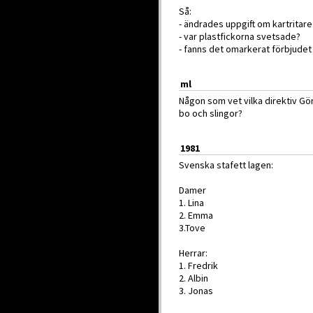
Så:
- ändrades uppgift om kartritare
- var plastfickorna svetsade?
- fanns det omarkerat förbjudet
ml
Någon som vet vilka direktiv Göra
bo och slingor?
1981
Svenska stafett lagen:
Damer
1. Lina
2. Emma
3.Tove
Herrar:
1. Fredrik
2. Albin
3. Jonas