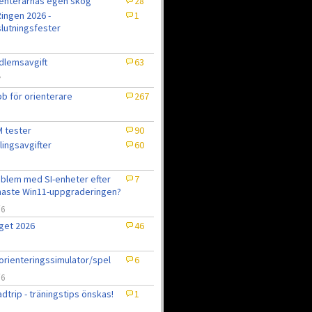
enterarnas egen skog
28
ingen 2026 -
1
lutningsfester
lemsavgift
63
7
b för orienterare
267
 tester
90
lingsavgifter
60
blem med SI-enheter efter
7
aste Win11-uppgraderingen?
/6
get 2026
46
6
orienteringssimulator/spel
6
/6
dtrip - träningstips önskas!
1