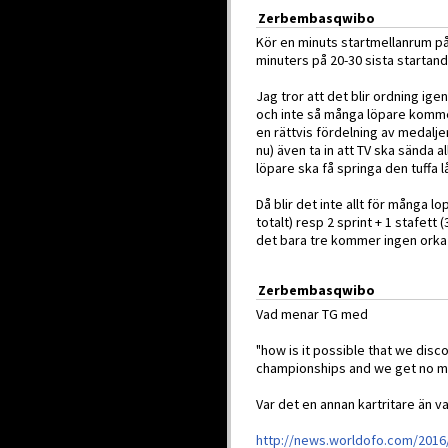
Zerbembasqwibo
Kör en minuts startmellanrum på
minuters på 20-30 sista startand
Jag tror att det blir ordning igen
och inte så många löpare kommer d
en rättvis fördelning av medalje
nu) även ta in att TV ska sända a
löpare ska få springa den tuffa 
Då blir det inte allt för många l
totalt) resp 2 sprint + 1 stafett
det bara tre kommer ingen orka å
Zerbembasqwibo
Vad menar TG med
"how is it possible that we di
championships and we get no ma
Var det en annan kartritare än v
http://news.worldofo.com/2016