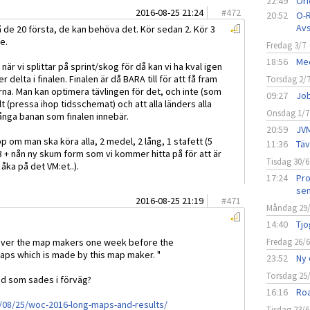
22:49
Ori
2016-08-25 21:24
#
472
20:52
O-R
Avs
 de 20 första, de kan behöva det. Kör sedan 2. Kör 3
e.
Fredag 3/7
18:56
Med
 när vi splittar på sprint/skog för då kan vi ha kval igen
elta i finalen. Finalen är då BARA till för att få fram
Torsdag 2/
rna. Man kan optimera tävlingen för det, och inte (som
09:27
Job
llt (pressa ihop tidsschemat) och att alla länders alla
Onsdag 1/7
långa banan som finalen innebär.
20:59
JVM
opp om man ska köra alla, 2 medel, 2 lång, 1 stafett (5
11:36
Täv
 (3 + nån ny skum form som vi kommer hitta på för att är
Tisdag 30/6
ka på det VM:et..).
17:24
Pro
sen
2016-08-25 21:19
#
471
Måndag 29
14:40
Tjo
scover the map makers one week before the
Fredag 26/
ps which is made by this map maker. "
23:52
Ny 
Torsdag 25
ad som sades i förväg?
16:16
Roa
/08/25/woc-2016-long-maps-and-results/
Tisdag 23/6