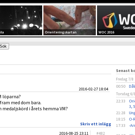
ila
Orienteringskartan
WOC 2016
Senast 
Fredag 7/8
00:50
Dål
2016-02-27 18:04
Torsdag 6/
M löparna?
22:33
Ori
 fram med dom bara.
3, 
en medaljskörd i årets hemma VM?
21:28
Ung
18:15
O-R
Skriv ett inlägg
17:33
-A
2016-08-25 23:11
#
482