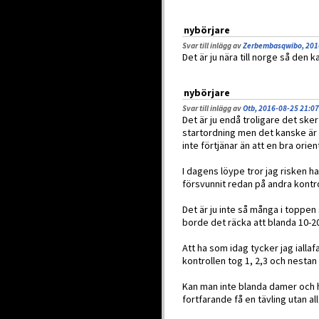
nybörjare
Svar till inlägg av
Zerbembasqwibo, 201
Det är ju nära till norge så den
nybörjare
Svar till inlägg av
Otb, 2016-08-25 21:07
Det är ju endå troligare det sk
startordning men det kanske är v
inte förtjänar än att en bra orien
I dagens löype tror jag risken ha
försvunnit redan på andra kontro
Det är ju inte så många i toppen
borde det räcka att blanda 10-20
Att ha som idag tycker jag iallaf
kontrollen tog 1, 2,3 och nestan
Kan man inte blanda damer och h
fortfarande få en tävling utan al