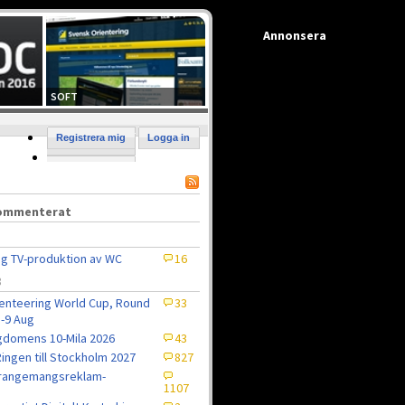
Annonsera
SOFT
Registrera mig
Logga in
kommenterat
ig TV-produktion av WC
16
8
enteering World Cup, Round
33
5-9 Aug
domens 10-Mila 2026
43
ingen till Stockholm 2027
827
rrangemangsreklam-
1107