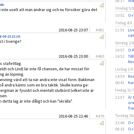
08:37
Alt
:46
:
Onsdag 5/8
å inte uselt att man ändrar sig och nu försöker göra det
10:02
O-r
Tisdag 4/8
2016-08-25 23:07
#
481
11:55
Liv
sän
6-08-25 21:14
:
t i Sverige?
Söndag 2/8
16:07
O-
2016-08-25 23:00
#
480
14:52
Til
Ned
s stafettlag.
ldt och Lind) lär inte få chansen, de har missat för
Lördag 1/8
ng än löpning.
14:59
Red
hansning värd att ta när andra inte visat form. Bakkman
00:41
Kar
 på andra känns som en bra taktik. Skulle kunna ge:
rgman är fysiskt och mentalt slutkörd (vilket inte är
Fredag 31/
tsen.
12:57
Är 
detta lag är inte dåligt och kan "skrälla".
ori
fra
Torsdag 30
2016-08-25 22:46
#
479
22:46
O-r
08:35
O-r