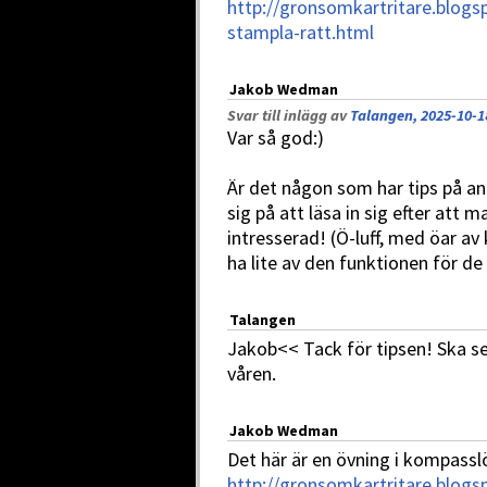
http://gronsomkartritare.blogs
stampla-ratt.html
Jakob Wedman
Svar till inlägg av
Talangen, 2025-10-1
Var så god:)
Är det någon som har tips på an
sig på att läsa in sig efter att
intresserad! (Ö-luff, med öar av 
ha lite av den funktionen för de
Talangen
Jakob<< Tack för tipsen! Ska se
våren.
Jakob Wedman
Det här är en övning i kompasslö
http://gronsomkartritare.blogs