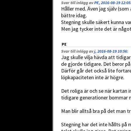
Svar till inlägg av
PE, 2016-08-19 12:05
Håller med. Även jag själv (som a
bättre idag.
Stegning skulle säkert kunna var
Men jag tycker inte det är något
PE
Svar till inlägg av
j, 2016-08-19 10:56
:
Jag skulle vilja hävda att tidi
de gjorde tidigare. Det beror p
Därför går det också lite fortar
löpkapaciteten inte är högre.
Det roliga är och se när kartan 
tidigare generationer bommar m
Man blir alltså bra på det man tr
Stegning har det inte hållts på 