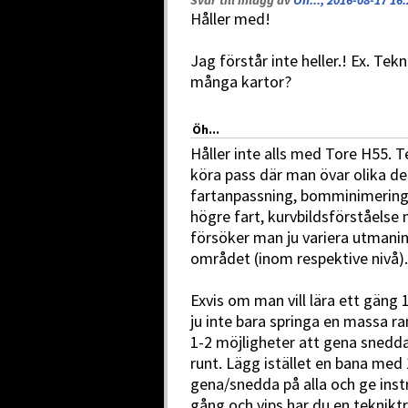
Svar till inlägg av
Öh..., 2016-08-17 16:
Håller med!
Jag förstår inte heller.! Ex. Te
många kartor?
Öh...
Håller inte alls med Tore H55. 
köra pass där man övar olika del
fartanpassning, bomminimering,
högre fart, kurvbildsförståels
försöker man ju variera utmani
området (inom respektive nivå).
Exvis om man vill lära ett gäng
ju inte bara springa en massa r
1-2 möjligheter att gena snedd
runt. Lägg istället en bana med 
gena/snedda på alla och ge inst
gång och vips har du en teknikt