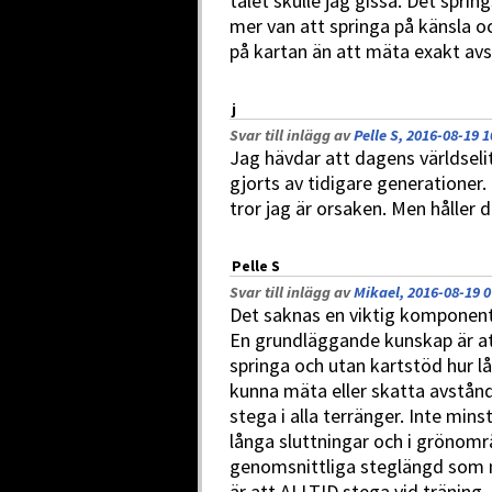
talet skulle jag gissa. Det spri
mer van att springa på känsla 
på kartan än att mäta exakt av
j
Svar till inlägg av
Pelle S, 2016-08-19 1
Jag hävdar att dagens världsel
gjorts av tidigare generationer.
tror jag är orsaken. Men håller
Pelle S
Svar till inlägg av
Mikael, 2016-08-19 0
Det saknas en viktig komponent
En grundläggande kunskap är at
springa och utan kartstöd hur l
kunna mäta eller skatta avstånd 
stega i alla terränger. Inte mins
långa sluttningar och i grönomr
genomsnittliga steglängd som m
är att ALLTID stega vid träning -