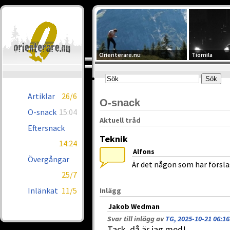
Orienterare.nu
Tiomila
Artiklar
26/6
O-snack
O-snack
15:04
Aktuell tråd
Eftersnack
Teknik
14:24
Alfons
Övergångar
Är det någon som har försla
25/7
Inlänkat
11/5
Inlägg
Jakob Wedman
Svar till inlägg av
TG, 2025-10-21 06:16
Tack, då är jag med!