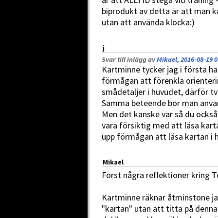
biprodukt av detta är att man ka
utan att använda klocka:)
j
Svar till inlägg av
Mikael, 2016-08-19 0
Kartminne tycker jag i första h
förmågan att förenkla orienter
smådetaljer i huvudet, därför t
Samma beteende bör man använ
Men det kanske var så du ocks
vara försiktig med att läsa karta
upp förmågan att läsa kartan i h
Mikael
Först några reflektioner kring T
Kartminne räknar åtminstone j
"kartan" utan att titta på denna