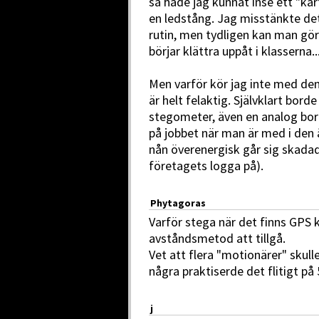
så hade jag kunnat inse ett "kartf
en ledstång. Jag misstänkte det 
rutin, men tydligen kan man g
börjar klättra uppåt i klasserna..
Men varför kör jag inte med denn
är helt felaktig. Självklart bord
stegometer, även en analog bor
på jobbet när man är med i den 
nån överenergisk går sig skada
företagets logga på).
Phytagoras
Varför stega när det finns GP
avståndsmetod att tillgå.
Vet att flera "motionärer" skul
några praktiserde det flitigt på
j