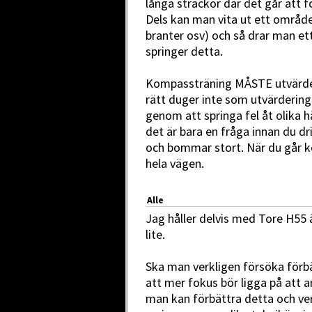
långa sträckor där det går att f
Dels kan man vita ut ett område
branter osv) och så drar man ett
springer detta.
Kompassträning MÅSTE utvärd
rätt duger inte som utvärderin
genom att springa fel åt olika hå
det är bara en fråga innan du dr
och bommar stort. När du går 
hela vägen.
Alle
Jag håller delvis med Tore H55 
lite.
Ska man verkligen försöka förbä
att mer fokus bör ligga på att a
man kan förbättra detta och ver