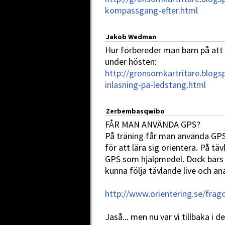
kompassgang-efter.html
Jakob Wedman
Hur förbereder man barn på att
under hösten:
http://gronsomkartritare.blogs
inlasning-pa-ledstang.html
Zerbembasqwibo
FÅR MAN ANVÄNDA GPS?
På träning får man använda GPS
för att lära sig orientera. På täv
GPS som hjälpmedel. Dock bärs 
kunna följa tävlande live och ana
http://www.orientering.se/frago
Jaså... men nu var vi tillbaka i 