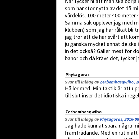
När tycker ni att man ska börja
som har stor nytta av det då mi
värdelös. 100 meter? 00 meter? I
Samma sak upplever jag med min
klubben) som jag har råkat bli t
jag tror att de har svårt att ko
ju ganska mycket annat de ska i 
in det också? Gäller mest för d
banor och då krävs det, tycker j
Phytagoras
Svar till inlägg av
Zerbembasqwibo, 20
Håller med. Min taktik är att 
till slut inser det idiotiska i rege
Zerbembasqwibo
Svar till inlägg av
Phytagoras, 2016-08
Jag hade kunnat spara några mi
framträdande. Med en rutin att 