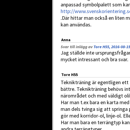
anpassad symbolpalett som kan 
http://www.svenskorientering.s
.Där hittar man också en liten 
kan användas.
Anna
Svar till inlägg av
Tore H55, 2016-08-15
Jag ställde inte ursprungsfråga
mycket intressant och bra svar.
Tore H55
Teknikträning är egentligen ett
bättre. Teknikträning behövs in
närområdet och med väldigt oli
Har man t.ex bara en karta med
man dels tvinga sig att springa
gör med korridor-ol, linje-ol. Ell
Har man bara en terrängtyp ka
andra terrängtyper.