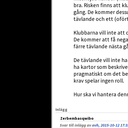
bra. Risken finns att k
gång. De kommer dessut
tävlande och ett (ofört
Klubbarna vill inte att 
De kommer att få negati
färre tävlande nästa g
De tävlande vill inte ha
ha kartor som beskriver
pragmatiskt om det beh
krav spelar ingen roll.
Hur ska vi hantera de
Inlägg
Zerbembasqwibo
Svar till inlägg av
avh, 2015-10-12 17:3