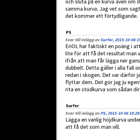
och sluta på en kurva även om 
samma kurva. Jag vet som sagt
det kommer ett förtydligande.
PS
Svar till inlägg av
Surfer, 2015-10-06 1
EriOL har faktiskt en poäng i a
lite för att få det resultat man
ifrån att man får lägga ner gan
dubbelt. Detta gäller i alla fal
redan i skogen. Det var därför 
flyttar dem. Det gör jag ju egent
rita en stödkurva som sådan dir
Surfer
Svar till inlägg av
PS, 2015-10-06 10:29
Lägga en vanlig höjdkurva under
att få det som man vill.