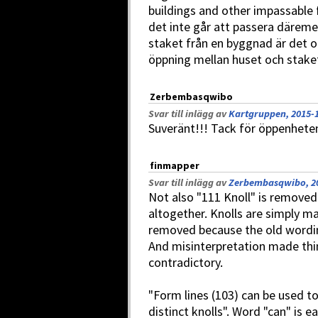
buildings and other impassable f
det inte går att passera däreme
staket från en byggnad är det o
öppning mellan huset och stake
Zerbembasqwibo
Svar till inlägg av
Kartgruppen, 2015-1
Suveränt!!! Tack för öppenhete
finmapper
Svar till inlägg av
Zerbembasqwibo, 20
Not also "111 Knoll" is remove
altogether. Knolls are simply ma
removed because the old wordin
And misinterpretation made thi
contradictory.
"Form lines (103) can be used to
distinct knolls". Word "can" is e