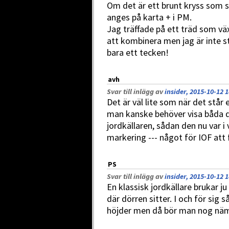
Om det är ett brunt kryss som s
anges på karta + i PM.
Jag träffade på ett träd som väx
att kombinera men jag är inte sto
bara ett tecken!
avh
Svar till inlägg av
insider, 2015-10-12 1
Det är väl lite som när det står 
man kanske behöver visa båda de
jordkällaren, sådan den nu var i
markering --- något för IOF att 
PS
Svar till inlägg av
insider, 2015-10-12 1
En klassisk jordkällare brukar ju
där dörren sitter. I och för si
höjder men då bör man nog näm