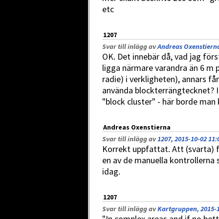
etc
1207
Svar till inlägg av
Andreas Oxenstierna
OK. Det innebär då, vad jag förs
ligga närmare varandra än 6 m p
radie) i verkligheten), annars få
använda blockterrängtecknet? 
"block cluster" - här borde man
Andreas Oxenstierna
Svar till inlägg av
1207, 2015-10-02 11:
Korrekt uppfattat. Att (svarta) 
en av de manuella kontrollerna 
idag.
1207
Svar till inlägg av
Kartgruppen, 2015-1
"In complex areas and if no bett