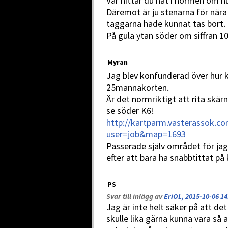
Var hittar du nåt i normen om h
Däremot är ju stenarna för nära 
taggarna hade kunnat tas bort.
På gula ytan söder om siffran 1
Myran
Jag blev konfunderad över hur k
25mannakorten.
Är det normriktigt att rita skär
se söder K6!
http://kartparm.vasterassok.
user=job&map=1693
Passerade själv området för jag
efter att bara ha snabbtittat på 
PS
Svar till inlägg av
EriOL, 2015-10-06 14
Jag är inte helt säker på att de
skulle lika gärna kunna vara så a