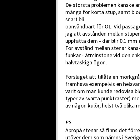
De största problemen kanske är
många för korta stup, samt blo
snart bli
oanvändbart för OL. Vid passa
jag att avstånden mellan stupe
uppfatta dem - där blir 0.1 mm e
För avstånd mellan stenar kans
funkar - åtminstone vid den en
halvtaskiga ögon.
Förslaget att tillåta en mörkgrå 
framhäva exempelvis en helsvart
varit om man kunde redovisa bl
typer av svarta punktraster) m
av någon kulör, helst två olika 
PS
Apropå stenar så finns det förre
utöver dem som nämns i Sveri