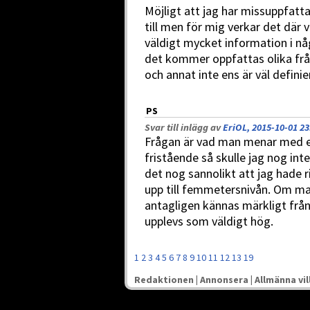
Möjligt att jag har missuppfatta
till men för mig verkar det där v
väldigt mycket information i n
det kommer oppfattas olika från
och annat inte ens är väl definie
PS
Svar till inlägg av
EriOL, 2015-10-01 23
Frågan är vad man menar med e
fristående så skulle jag nog int
det nog sannolikt att jag hade r
upp till femmetersnivån. Om ma
antagligen kännas märkligt från
upplevs som väldigt hög.
1
2
3
4
5
6
7
8
9
10
11
12
13
19
Redaktionen
|
Annonsera
|
Allmänna vil