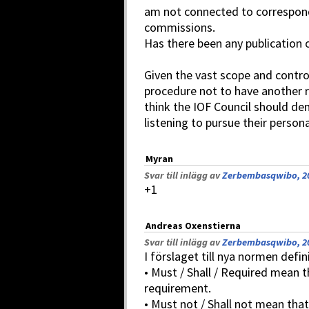
am not connected to correspon
commissions.
Has there been any publication 
Given the vast scope and controve
procedure not to have another r
think the IOF Council should de
listening to pursue their person
Myran
Svar till inlägg av
Zerbembasqwibo, 20
+1
Andreas Oxenstierna
Svar till inlägg av
Zerbembasqwibo, 20
I förslaget till nya normen defi
• Must / Shall / Required mean t
requirement.
• Must not / Shall not mean that