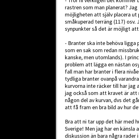
- Tror ni verkligen det kommer 
rastren som man planerat? Jag s
möjligheten att själv placera ut
småkuperad terräng (117) osv. Ja
synpunkter så det är möjligt att
- Branter ska inte behöva ligga
som en sak som redan missbruka
kanske, men utomlands). I princi
problem att lägga en nästan osy
fall man har branter i flera nivåe
tydliga branter ovanpå varandra
kurvorna inte räcker till har jag
jag också som att kravet är att
någon del av kurvan, dvs det gå
att få fram en bra bild av hur det
Bra att ni tar upp det här med h
Sverige! Men jag har en känsla a
diskussion än bara några rader i