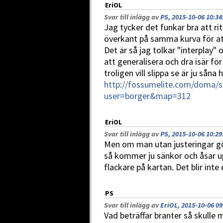
EriOL
Svar till inlägg av
PS, 2015-10-06 10:34
Jag tycker det funkar bra att ri
överkant på samma kurva för att 
Det är så jag tolkar "interplay" 
att generalisera och dra isär fö
troligen vill slippa se är ju såna 
http://fossumelite.com/doma
user=borger&map=312
EriOL
Svar till inlägg av
PS, 2015-10-06 10:29
Men om man utan justeringar gör
så kommer ju sänkor och åsar 
flackare på kartan. Det blir inte 
PS
Svar till inlägg av
EriOL, 2015-10-06 09
Vad beträffar branter så skulle