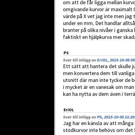
om att de får ligga mellan kurv
omgivande kurvor är maximalt 0
värde på X vet jag inte men jag 
under en mm. Det handlar allts
branter på olika nivåer i ganska b
faktiskt en hjälpkurva mer skad
PS
Svar till inlägg av
EriOL, 2015-10-06 09
Ett sätt att hantera det skulle j
men konvertera dem till vanlig
utsnitt där man inte tycker de be
i mycket är en vanesak om man gi
kan ha nytta av dem även i ter
EriOL
Svar till inlägg av
PS, 2015-10-05 21:20
Jag har en känsla av att många v
stödkurvor inte behövs om det