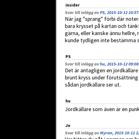
insider
Svar till inlägg av
PS, 2015-10-12 10:57
När jag "sprang" förbi där no
bara krysset på kartan och tänkt
gärna, eller kanske ännu hellre,
kunde tydligen inte bestämma si
PS
Svar till inlägg av
hu, 2015-10-12 09:08
Det är antagligen en jordkällar
brunt kryss under förutsättning
sådan jordkällare ser ut.
hu
Jordkällare som även är en pun
Jo
Svar till inlägg av
Myran, 2015-10-11 2