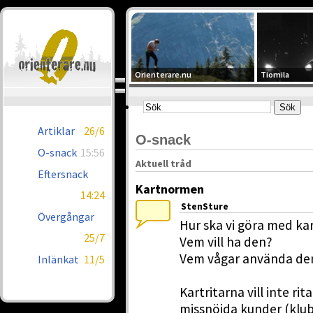
Orienterare.nu
Tiomila
Artiklar
26/6
O-snack
O-snack
15:56
Aktuell tråd
Eftersnack
Kartnormen
14:24
StenSture
Övergångar
Hur ska vi göra med k
25/7
Vem vill ha den?
Vem vågar använda de
Inlänkat
11/5
Kartritarna vill inte r
missnöjda kunder (klub