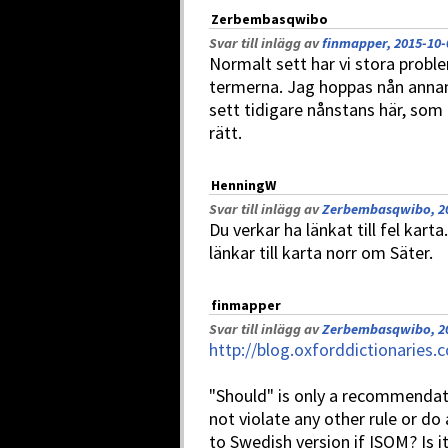
Zerbembasqwibo
Svar till inlägg av
finmapper, 2015-10-
Normalt sett har vi stora proble
termerna. Jag hoppas nån annan 
sett tidigare nånstans här, som
rätt.
HenningW
Svar till inlägg av
Zerbembasqwibo, 20
Du verkar ha länkat till fel kar
länkar till karta norr om Säter.
finmapper
Svar till inlägg av
Zerbembasqwibo, 20
http://blog.oxforddictionaries
"Should" is only a recommendatio
not violate any other rule or do
to Swedish version if ISOM? Is i