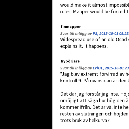
would make it almost impossib
rules. Mapper would be forced t
finmapper
Svar till inlägg av
PS, 2015-10-01 09:25
Widespread use of an old Ocad 
explains it. It happens.
Nybörjare
Svar till inlägg av
EriOL, 2015-10-01 23
"Jag blev extremt förvirrad av 
kontroll 9. På ovansidan är den
Det där jag förstår jag inte. Höj
omöjligt att säga hur hög den ä
kommer ifrån. Det är väl inte he
resten av slutningen och höjden
trots bruk av helkurva?