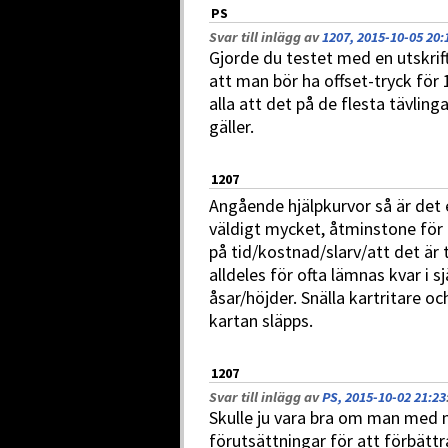
PS
Svar till inlägg av
1207, 2015-10-05 20:
Gjorde du testet med en utskrift
att man bör ha offset-tryck för 
alla att det på de flesta tävlin
gäller.
1207
Angående hjälpkurvor så är det 
väldigt mycket, åtminstone för
på tid/kostnad/slarv/att det är
alldeles för ofta lämnas kvar i 
åsar/höjder. Snälla kartritare och
kartan släpps.
1207
Svar till inlägg av
PS, 2015-10-02 21:23
Skulle ju vara bra om man med
förutsättningar för att förbättra