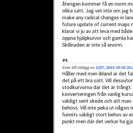
återigen kommer få en norm me
olika sätt. Jag vet inte om jag
make any radical changes in la
future update of current maps 
klarar vi ju av att leva med bå
öppna hjälpkurvor och gamla ka
Skillnaden är inte så enorm.
PS
Svar till inlägg av
1207, 2015-10-05 20:
Håller med men ibland är det fak
det på ett bra sätt. Vill dessuto
stödkurvorna där det är trångt.
konverteringen från vanlig kurva 
väldigt sent skede och att man 
behövs. Vill inte peka ut någon 
funnits väldigt stort behov av 
punkt men där det verkar ha gjor