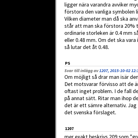
ligger nära varandra avviker myck
förstora den vanliga symbolen li
Vilken diameter man då ska anvä
står att man ska förstora 20% t
ordinarie storleken är 0.4 mm s
eller 0.48 mm. Om det ska vara 
så lutar det åt 0.48.
PS
Svar till inlägg av
1207, 2015-10-02 12:
Om möjligt så drar man isär de
Det motsvarar förvisso att de ä
oftast inget problem. I de fall 
på annat sätt. Ritar man ihop d
det är ett sämre alternativ. Jag ä
det svenska förslaget.
1207
mer exakt beskrivs 209 som "gro