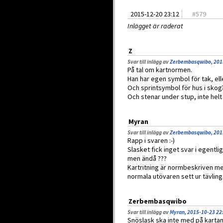
2015-12-20 23:12
#
579
Inlägget är raderat
Z
Svar till inlägg av
Zerbembasqwibo, 201
På tal om kartnormen.
Han har egen symbol för tak, ell
Och sprintsymbol för hus i skog
Och stenar under stup, inte helt 
Myran
Svar till inlägg av
Zerbembasqwibo, 201
Rapp i svaren :-)
Slasket fick inget svar i egentl
men ändå ???
Kartritning är normbeskriven me
normala utövaren sett ur tävlin
Zerbembasqwibo
Svar till inlägg av
Myran, 2015-10-23 22
Snöslask ska inte med på kartan