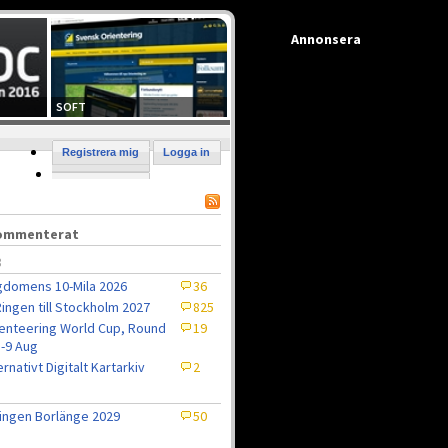
Annonsera
SOFT
Registrera mig
Logga in
kommenterat
8
domens 10-Mila 2026
36
ingen till Stockholm 2027
825
enteering World Cup, Round
19
5-9 Aug
ernativt Digitalt Kartarkiv
2
ingen Borlänge 2029
50