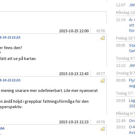
12:07
JW
Måndag 13
21:19
Är 
att 
för
2015-10-25 22:00
#
578
5-10-23 22:23
:
Fredag 10/
09:05
Sta
er finns den?
Gø
?
lätt att se på kartan.
Torsdag 9/
22:10
JW
Onsdag 8/7
2015-10-23 22:43
#
577
00:00
Fly
5-10-23 22:23
:
aug
ig mening snarare mer odefinierbart. Lite mer nyanserat
Tisdag 7/7
20:58
Läg
n ändå höljd i greppbar fattningsförmåga för den
20
gsperspektiv.
Måndag 6/
22:49
Ori
2015-10-23 22:23
#
576
20:52
O-R
:04
:
Avs
.