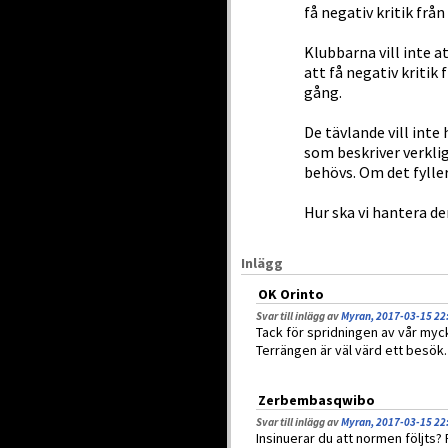
få negativ kritik från
Klubbarna vill inte 
att få negativ kritik
gång.
De tävlande vill inte 
som beskriver verkli
behövs. Om det fyller
Hur ska vi hantera d
Inlägg
OK Orinto
Svar till inlägg av
Myran, 2017-03-15 22
Tack för spridningen av vår mycke
Terrängen är väl värd ett besök
Zerbembasqwibo
Svar till inlägg av
Myran, 2017-03-15 22
Insinuerar du att normen följts?