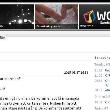
ila
Orienteringskartan
WOC 2016
Senast 
Torsdag 6/
11:22
Ung
2015-08-27 16:32
11:06
O-R
 kartnormen?
09:58
Ori
3, 
en?
08:37
Alt
Onsdag 5/8
 rita enligt normen. De kommer att få missnöjda
10:02
O-r
inte tycker att kartan är bra. Risken finns att
nnan ritare nästa gång. De kommer dessutom att
Tisdag 4/8