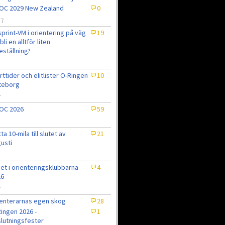
OC 2029 New Zealand
0
/7
sprint-VM i orientering på väg
19
bli en alltför liten
eställning?
7
rttider och elitlister O-Ringen
10
teborg
7
OC 2026
59
tta 10-mila till slutet av
21
usti
et i orienteringsklubbarna
4
26
7
enterarnas egen skog
28
ingen 2026 -
1
lutningsfester