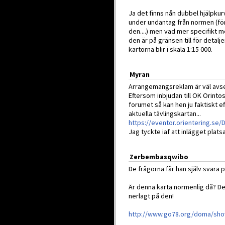
Ja det finns nån dubbel hjälpkurv
under undantag från normen (för v
den....) men vad mer specifikt m
den är på gränsen till för detalj
kartorna blir i skala 1:15 000.
Myran
Arrangemangsreklam är väl avset
Eftersom inbjudan till OK Orinto
forumet så kan hen ju faktiskt e
aktuella tävlingskartan...
https://eventor.orientering.se
Jag tyckte iaf att inlägget plats
Zerbembasqwibo
De frågorna får han själv svara p
Är denna karta normenlig då? Den 
nerlagt på den!
http://www.go78.org/doma/sh