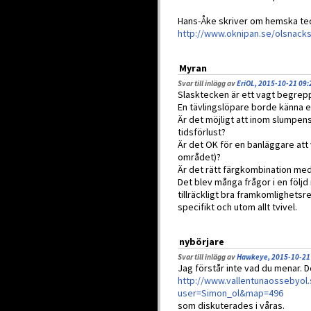
Hans-Åke skriver om hemska tec
http://www.oknipan.se/olsnacks
Myran
Svar till inlägg av
EriOL, 2015-10-21 09:
Slasktecken är ett vagt begrepp
En tävlingslöpare borde känna en
Är det möjligt att inom slumpen
tidsförlust?
Är det OK för en banläggare att 
området)?
Är det rätt färgkombination med
Det blev många frågor i en föl
tillräckligt bra framkomlighets
specifikt och utom allt tvivel.
nybörjare
Svar till inlägg av
Hawkeye, 2015-10-21
Jag förstår inte vad du menar. D
http://www.vallentunaossebyo
user=Simon_ol&map=496
som diskuterades i våras.