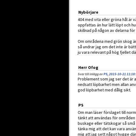
Nybörjare
404 med vita eller gröna hål är 
oppfattas än hur lätt löpt och h
skillnad på någon av delarna för
Om områdena med grön skog är s
så undrar jag om det inte är bät
ju vara relevant på hög fjellet 
Herr Ofog
Svar till inlägg av
PS, 2015-10-21 11:18
:
Problement som jag ser det är 
nedsatt löpbarhet men allan a
god löpbarhet med dålig sikt.
PS
Om man läser förslaget till norm
tänkt att användas för områden
buskage eller tätskogar så små a
tänka mig att det kan vara anvä
mig att jag sett något hygge dä