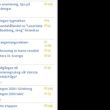
e orientering, tips på
330
dningar
Ringen tygmärken
0
lhandahållandet av "Laserdata
51
laddning, skog" förändras
rrangemangsreklam-
1106
ovisning av barns resultat
15
tera OL Sverige
18
7
tillgången till
25
enteringsskog vår största
mtidsfråga?
/7
ingen 2026 i Göteborg
349
ingen 2030-talet
73
7
tte etappen
166