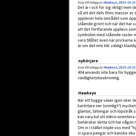
Svar till inlägg av
Hawkeye, 2015-10-21
Det är i och för sig riktigt men d
så att det dels finns massor a
upplever hela området som öppe
stående grönt och när det har vä
att det fortfarande upplevs som
symbolen med stående raster me
vara tillåtet även när prickarna 
är om det inte blir väldigt kladdi
nybörjare
Svar till inlägg av
Hawkeye, 2015-10-21
404 används inte bara för hygge
växtlighetsbeskrivning.
Hawkeye
När ett hygge växer igen sker det
kartritare ner (orimligt?) mycket
gläntor, tätningar och löpstråk s
kan vara kul att mikro-orientera
behärskar detta och har någon n
Om vi i stället nöjde oss med "
vi spara pengar och kanske öka in