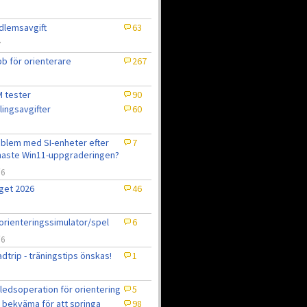
lemsavgift
63
7
b för orienterare
267
 tester
90
lingsavgifter
60
blem med SI-enheter efter
7
aste Win11-uppgraderingen?
/6
get 2026
46
6
orienteringssimulator/spel
6
/6
dtrip - träningstips önskas!
1
ledsoperation för orientering
5
 bekväma för att springa
98