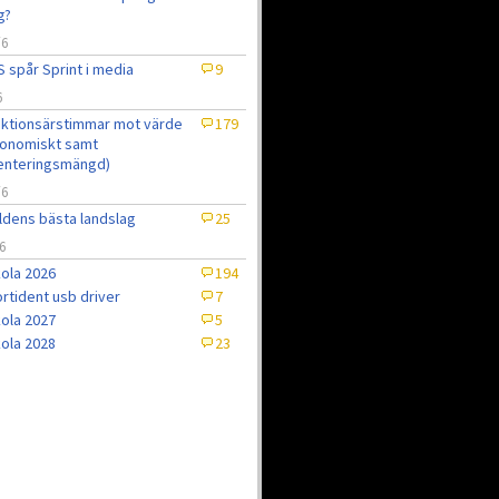
g?
/6
 spår Sprint i media
9
6
ktionsärstimmar mot värde
179
onomiskt samt
enteringsmängd)
/6
ldens bästa landslag
25
6
ola 2026
194
rtident usb driver
7
ola 2027
5
ola 2028
23