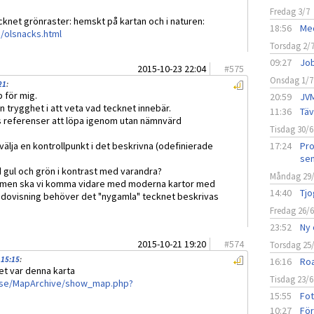
Fredag 3/7
knet grönraster: hemskt på kartan och i naturen:
18:56
Med
/olsnacks.html
Torsdag 2/
09:27
Job
2015-10-23 22:04
#
575
Onsdag 1/7
21
:
 för mig.
20:59
JVM
 trygghet i att veta vad tecknet innebär.
11:36
Täv
s referenser att löpa igenom utan nämnvärd
Tisdag 30/6
välja en kontrollpunkt i det beskrivna (odefinierade
17:24
Pro
sen
 gul och grön i kontrast med varandra?
Måndag 29
jd men ska vi komma vidare med moderna kartor med
14:40
Tjo
redovisning behöver det "nygamla" tecknet beskrivas
Fredag 26/
23:52
Ny 
2015-10-21 19:20
#
574
Torsdag 25
 15:15
:
16:16
Roa
et var denna karta
Tisdag 23/6
l.se/MapArchive/show_map.php?
15:55
Fot
10:27
För