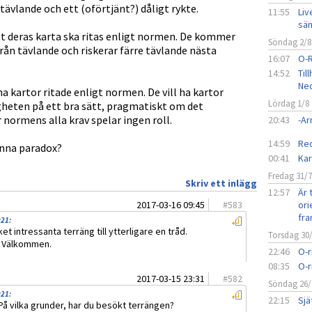
 tävlande och ett (oförtjänt?) dåligt rykte.
11:55
Liv
sän
att deras karta ska ritas enligt normen. De kommer
Söndag 2/8
 från tävlande och riskerar färre tävlande nästa
16:07
O-
14:52
Til
Ned
ha kartor ritade enligt normen. De vill ha kartor
Lördag 1/8
gheten på ett bra sätt, pragmatiskt om det
 normens alla krav spelar ingen roll.
20:43
-A
14:59
Red
enna paradox?
00:41
Kar
Fredag 31/
Skriv ett inlägg
12:57
Är 
2017-03-16 09:45
#
583
ori
fra
:21
:
t intressanta terräng till ytterligare en tråd.
Torsdag 30
. Välkommen.
22:46
O-r
08:35
O-r
2017-03-15 23:31
#
582
Söndag 26/
:21
:
22:15
Sjä
 På vilka grunder, har du besökt terrängen?