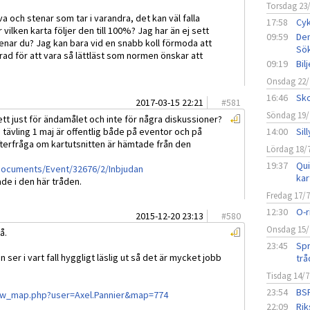
Torsdag 23
a och stenar som tar i varandra, det kan väl falla
17:58
Cyk
ilken karta följer den till 100%? Jag har än ej sett
09:59
Den
enar du? Jag kan bara vid en snabb koll förmoda att
Sö
erad för att vara så lättläst som normen önskar att
09:19
Bil
Onsdag 22/
16:46
Sko
2017-03-15 22:21
#
581
Söndag 19/
t just för ändamålet och inte för några diskussioner?
s tävling 1 maj är offentlig både på eventor och på
14:00
Sil
fterfråga om kartutsnitten är hämtade från den
Lördag 18/
19:37
Qui
/Documents/Event/32676/2/Inbjudan
kar
ade i den här tråden.
Fredag 17/
12:30
O-r
2015-12-20 23:13
#
580
Onsdag 15/
å.
23:45
Spr
ser i vart fall hyggligt läslig ut så det är mycket jobb
trå
Tisdag 14/7
23:54
BSF
ow_map.php?user=Axel.Pannier&map=774
22:09
Rik