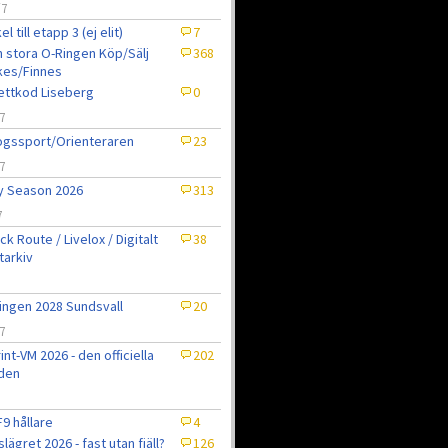
/7
el till etapp 3 (ej elit)
7
 stora O-Ringen Köp/Sälj
368
kes/Finnes
jettkod Liseberg
0
7
gssport/Orienteraren
23
7
ly Season 2026
313
7
ck Route / Livelox / Digitalt
38
tarkiv
7
ingen 2028 Sundsvall
20
7
int-VM 2026 - den officiella
202
den
9 hållare
4
slägret 2026 - fast utan fjäll?
126