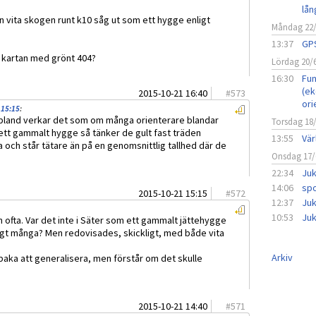
lån
den vita skogen runt k10 såg ut som ett hygge enligt
Måndag 22
13:37
GPS
 kartan med grönt 404?
Lördag 20/
16:30
Fun
(ek
2015-10-21 16:40
#
573
ori
 15:15
:
n ibland verkar det som om många orienterare blandar
Torsdag 18
ett gammalt hygge så tänker de gult fast träden
13:55
Vär
och står tätare än på en genomsnittlig tallhed där de
Onsdag 17/
22:34
Juk
14:06
spo
2015-10-21 15:15
#
572
12:37
Juk
10:53
Juk
ofta. Var det inte i Säter som ett gammalt jättehygge
gt många? Men redovisades, skickligt, med både vita
Arkiv
llbaka att generalisera, men förstår om det skulle
2015-10-21 14:40
#
571