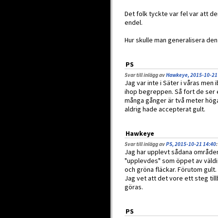
Det folk tyckte var fel var att 
endel.
Hur skulle man generalisera den
PS
Svar till inlägg av
Hawkeye, 2015-10-21
Jag var inte i Säter i våras me
ihop begreppen. Så fort de ser 
många gånger är två meter höga 
aldrig hade accepterat gult.
Hawkeye
Svar till inlägg av
PS, 2015-10-21 14:40
:
Jag har upplevt sådana områden 
"upplevdes" som öppet av väldi
och gröna fläckar. Förutom gult.
Jag vet att det vore ett steg ti
göras.
PS