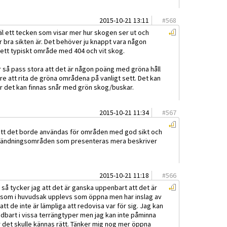
2015-10-21 13:11
#
568
väl ett tecken som visar mer hur skogen ser ut och
ur bra sikten är. Det behöver ju knappt vara någon
 ett typiskt område med 404 och vit skog.
å pass stora att det är någon poäng med gröna håll
tre att rita de gröna områdena på vanligt sett. Det kan
där det kan finnas snår med grön skog/buskar.
2015-10-21 11:34
#
567
att det borde användas för områden med god sikt och
nvändningsområden som presenteras mera beskriver
2015-10-21 11:18
#
566
 så tycker jag att det är ganska uppenbart att det är
 som i huvudsak upplevs som öppna men har inslag av
tt de inte är lämpliga att redovisa var för sig. Jag kan
ndbart i vissa terrängtyper men jag kan inte påminna
r det skulle kännas rätt. Tänker mig nog mer öppna