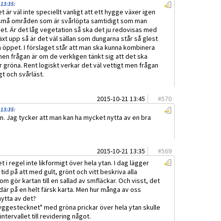
 13:35
:
et är väl inte speciellt vanligt att ett hygge växer igen
v små områden som är svårlöpta samtidigt som man
t. Är det låg vegetation så ska det ju redovisas med
xt upp så är det väl sällan som dungarna står så glest
 öppet. I förslaget står att man ska kunna kombinera
n frågan är om de verkligen tänkt sig att det ska
är gröna. Rent logiskt verkar det väl vettigt men frågan
gt och svårläst.
2015-10-21 13:45
#
570
 13:35
:
n. Jag tycker att man kan ha mycket nytta av en bra
2015-10-21 13:35
#
569
 i regel inte likformigt över hela ytan. I dag lägger
 tid på att med gult, grönt och vitt beskriva alla
om gör kartan till en sallad av smfläckar. Och visst, det
 där på en helt färsk karta. Men hur många av oss
ytta av det?
hyggestecknet" med gröna prickar över hela ytan skulle
tervallet till revidering något.