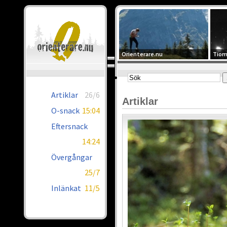
Orienterare.nu
Tiom
Artiklar
26/6
Artiklar
O-snack
15:04
Eftersnack
14:24
Övergångar
25/7
Inlänkat
11/5