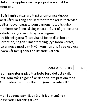
 det är min upplevelse när jag pratar med äldre
ument osv.
 I vår familj satsar vi allt på orienteringsklubben
 med vårt lilla gäng där. Däremot försöker vi förtvivlat
det allra nödvändigaste som barnens fotbollsklubb
s ridklubb har ännu så länge bara kräver några enstaka
 i skolans styrelse och byföreningens
a av föreningarna får stryka på foten då.Vi borde
ljörörelse, någon humanförening (typ Röda korset)
 inte är nöjda med vartåt vår kommun är på väg osv osv
ra vara vår familj som gör liknande val och
2015-09-01 21:19
#
29
 som prioriterar ideellt arbete före det att skaffa
familj som många gör så är det sen inte prat om rena
å med ideelt arbete eller inte (om man inte vill förlora
e men i dagens samhälle förstår jag att många
resserade i föreningslivet.