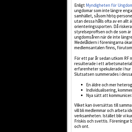
Enligt
Myndigheten för Ungdoms
ungdomar som inte längre engage
samhället, såsom hbtq-personer
utan dessa hålls ofta av en all
orienteringssporten. Då riskera
styrelseproffsen och de som är u
ungdomsåren när de inte längre 
Medelåldern i föreningarna ökar 
medlemsantalen finns, förutom 
För ett par år sedan utkom RF
resulterade i ett arbetsmateri
erfarenheter spekulerade i hur
Slutsatsen summerades i dessa
En äldre och mer hetero
Individualisering, kommer
Nya sätt att kommunicer
Vilket kan översättas till samm
vill bli medlemmar och arbeta i
verksamheten. Istället blir vi 
Friskis och svettis. Föreningar b
och ont.