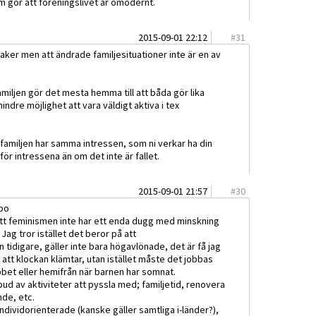
om gör att föreningslivet är omodernt.
2015-09-01 22:12
#
31
aker men att ändrade familjesituationer inte är en av
amiljen gör det mesta hemma till att båda gör lika
indre möjlighet att vara väldigt aktiva i tex
i familjen har samma intressen, som ni verkar ha din
d för intressena än om det inte är fallet.
2015-09-01 21:57
#
30
bo
 att feminismen inte har ett enda dugg med minskning
Jag tror istället det beror på att
 tidigare, gäller inte bara högavlönade, det är få jag
att klockan klämtar, utan istället måste det jobbas
bbet eller hemifrån när barnen har somnat.
bud av aktiviteter att pyssla med; familjetid, renovera
nde, etc.
 individorienterade (kanske gäller samtliga i-länder?),