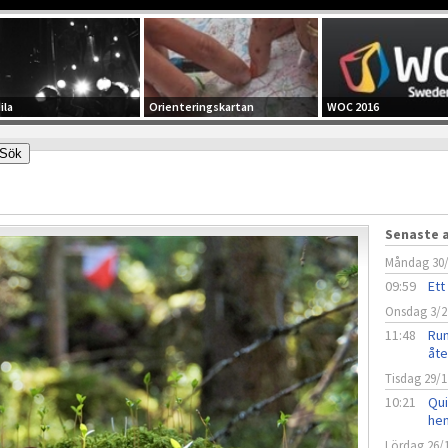
ila
Orienteringskartan
WOC 2016
Senaste a
Måndag 30
09:59
Ett
Onsdag 3/2
11:48
Run
åt
Tisdag 29/1
10:21
Qui
he
Lördag 26/