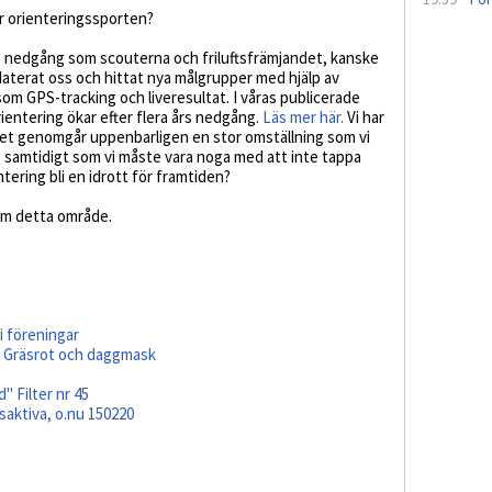
ör orienteringssporten?
ftig nedgång som scouterna och friluftsfrämjandet, kanske
daterat oss och hittat nya målgrupper med hjälp av
som GPS-tracking och liveresultat. I våras publicerade
rientering ökar efter flera års nedgång.
Läs mer här.
Vi har
et genomgår uppenbarligen en stor omställning som vi
l, samtidigt som vi måste vara noga med att inte tappa
tering bli en idrott för framtiden?
om detta område.
i föreningar
- Gräsrot och daggmask
 Filter nr 45
saktiva, o.nu 150220