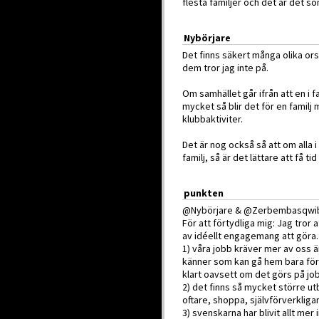
flesta familjer och det är det s
Nybörjare
Det finns säkert många olika ors
dem tror jag inte på.
Om samhället går ifrån att en i f
mycket så blir det för en familj m
klubbaktiviter.
Det är nog också så att om alla 
familj, så är det lättare att få ti
punkten
@Nybörjare & @Zerbembasqwi
För att förtydliga mig: Jag tror
av idéellt engagemang att göra. 
1) våra jobb kräver mer av oss än
känner som kan gå hem bara för 
klart oavsett om det görs på jo
2) det finns så mycket större ut
oftare, shoppa, självförverkliga
3) svenskarna har blivit allt mer