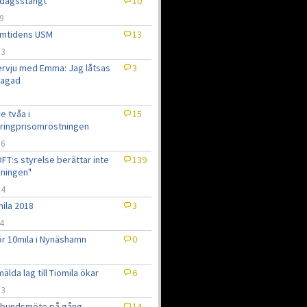
dagsstängt
10
9
amtidens USM
13
/3
ervju med Emma: Jag låtsas
3
 jagad
e tvåa i
15
ringprisomröstningen
/6
FT:s styrelse berättar inte
139
ningen"
/4
ila 2018
3
4
ör 10mila i Nynäshamn
0
3
älda lag till Tiomila ökar
6
/3
rbundsmöte på gång
14