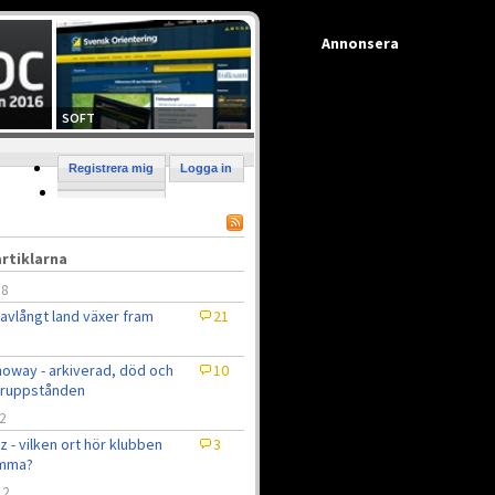
Annonsera
SOFT
Registrera mig
Logga in
rtiklarna
/8
 avlångt land växer fram
21
oway - arkiverad, död och
10
eruppstånden
2
z - vilken ort hör klubben
3
mma?
12