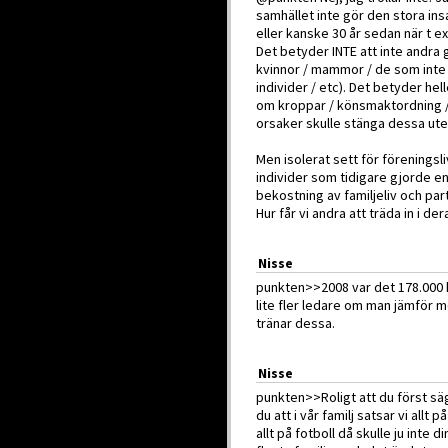
samhället inte gör den stora in
eller kanske 30 år sedan när t 
Det betyder INTE att inte andra
kvinnor / mammor / de som inte
individer / etc). Det betyder hel
om kroppar / könsmaktordning / 
orsaker skulle stänga dessa ute
Men isolerat sett för föreningsli
individer som tidigare gjorde en
bekostning av familjeliv och part
Hur får vi andra att träda in i der
Nisse
punkten>>2008 var det 178.000 k
lite fler ledare om man jämför
tränar dessa.
Nisse
punkten>>Roligt att du först sä
du att i vår familj satsar vi allt
allt på fotboll då skulle ju inte 