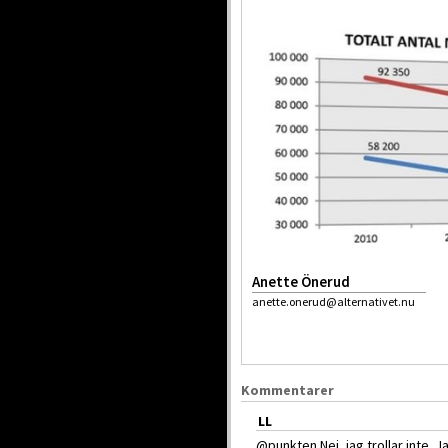
Anette Önerud
anette.onerud@alternativet.nu
Kommentarer
LL
@punkten Nej, jag trollar inte. J