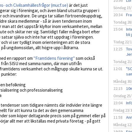
10:56
Lör
- och Civilsamhällesfrågor (mucf.se)
är det just
Söndag 15/
rar sig i föreningar, och även bland utsatta grupper i
20:34
Fr
 och invandrare. De unga tar sällan förtroendeuppdrag,
t äldre skara medlemmar - så är även tendensen inom
Torsdag 28
r man att det uppstår klyftor inom verksamheten, mellan
15:04
Int
te och skitar ner sig. Samtidigt faller många bort efter
bli
satsar själva och inte har ett uppdrag i föreningen.
och vi ser tydligt inom orienteringen att de stora
Tisdag 22/1
på ungdomssidan, allt högre upp i åldrarna.
12:25
Tov
Jer
 med en rapport om
"Framtidens förening"
som också
Torsdag 21
al från SISU med samma namn, där man utifrån
 framtidens verksamhet och målgrupp skulle kunna se ut.
12:01
"SO
 punkter:
san
Måndag 30
gen befolkning
22:15
10m
sialisering och professionalisering
a
Onsdag 25/
23:04
Inf
a tendenser som tidigare nämnts där individer inte längre
deellt för att kunna ta det av den gemensamma
Fredag 23/
kunder som köper deltagande precis som på gymmet eller på
11:58
Anm
örjar allt mer att likställas med privata företag - på gott
Måndag 12
19:59
Fö