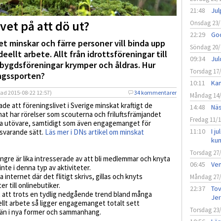
21:48
Jul
vet på att dö ut?
Onsdag 23/
22:29
God
t minskar och färre personer vill binda upp
Söndag 20/
eellt arbete. Allt från idrottsföreningar till
09:34
Jul
mbygdsföreningar krymper och åldras. Hur
Torsdag 17
ingssporten?
10:11
Kan
rad
2015-08-22 12:57)
34 kommentarer
Måndag 14
de att föreningslivet i Sverige minskat kraftigt de
14:48
Näs
at har rörelser som scouterna och friluftsfrämjandet
Fredag 11/
na utövare, samtidigt som även engagemanget för
11:10
I j
tsvarande sätt.
Läs mer i DNs artikel om minskat
ku
Torsdag 27
ängre är lika intresserade av att bli medlemmar och knyta
06:45
Vem
inte i denna typ av aktiviteter.
nternet där det flitigt skrivs, gillas och knyts
Måndag 27
er till onlinebutiker.
22:37
Tov
t att trots en tydlig nedgående trend bland många
Jer
eellt arbete så ligger engagemanget totalt sett
Torsdag 23
 än i nya former och sammanhang.