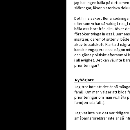
jag har ingen källa på detta men
släktingar, läser historiska dok
Det finns säkert fler anledningar.
eftersom vi har så väldigt roligt
hålla oss bort från allt utöver 
försöker tvinga in oss i. Barnen
insatser, däremot sitter vi både
aktivitetsutskott. Klart att någr
kanske engagera oss i någon mi
och gärna politiskt eftersom vi
i all evighet. Det kan väl inte ba
prioriteringar?
Nybörjare
Jag tror inte att det är så många
familj. Om man välger att bilda 
prioriteringar om man vill hålla p
familjen iallafall...).
Jag vet inte hur det var tidigar
småbarnsföreldrar inte är så int