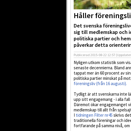
Håller föreningsli
Det svenska föreningslive
sig till medlemskap och id
politiska partier och he
påverkar detta orienter
Publicerad
2015-08-22 12:57
(Uppdate
Nyligen utkom statistik som visa
senaste decennierna. Bland ann
tappat mer än 60 procent av si
politiska partier minskat på mo
föreningsliv (från 16 augusti).
Tydligt är att svenskarna inte l
upp sitt engagemang - i alla fall 
Däremot ökar engagemanget via i
medlemskap till allt från spelsajt
I
tidningen Filter nr45
skrivs de
traditionella föreningar och id
fortfarande på samma nivå, om