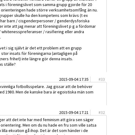
sats i föreningslivet som samma grupp gjorde för 20
ex orienteringen hade större verksamhetsomfång än nu.
 grupper skulle ha den kompetens som krävs (t ex
 har barn / cisgenderpersoner / genderdysforiska
ler inte att jag menar att föreningslivet p g a fördomar
whitenesspreferanser / rasifiering eller andra
.
vet i sig självt är det ett problem att en grupp
 stor insats för föreningarna (antagligen på
ners frihet) inte längre gör denna insats.
as ställe?
2015-09-04 17:35
#
33
vinnliga fotbollsspelare. Jag gissar att de behöver
 med 1980. Men de kanske bara är egoistiska män som
2015-09-04 17:21
#
32
ger att det inte har med feminism att göra sen säger
 på orientering. Men om du nu hade en fru som ville satsa
din lilla ekvation gå ihop. Det är det som händer i de