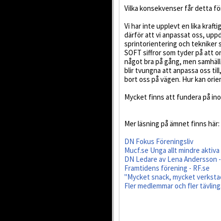
Vilka konsekvenser får detta f
Vi har inte upplevt en lika kra
därför att vi anpassat oss, upp
sprintorientering och tekniker 
SOFT siffror som tyder på att o
något bra på gång, men samhäll
blir tvungna att anpassa oss til
bort oss på vägen. Hur kan orien
Mycket finns att fundera på in
Mer läsning på ämnet finns här:
DN Fokus Föreningsliv
Mucf.se Unga allt mindre aktiva 
DN Ledare av Lena Andersson 
Framtidens förening - RF.se
"Mycket snack, mycket verkstad"
Fler medlemmar och fler tävling