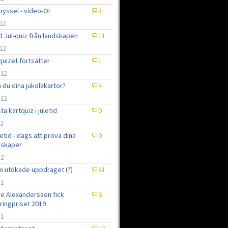
pyssel - video-OL
3
12
 Jul-quiz från landskapen
11
12
quizet fortsätter
1
/12
 du dina jukolakartor?
4
/12
ta kartquiz i juletid
0
12
uletid - dags att prova dina
0
nskaper
/2
 utökade uppdraget (?)
41
/1
e Alexandersson fick
6
ringpriset 2019
/1