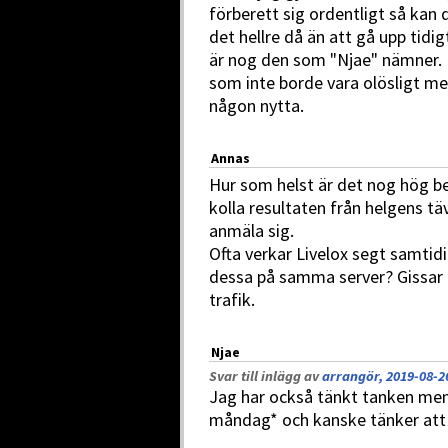
förberett sig ordentligt så kan 
det hellre då än att gå upp tid
är nog den som "Njae" nämner.
som inte borde vara olösligt me
någon nytta.
Annas
Hur som helst är det nog hög b
kolla resultaten från helgens t
anmäla sig.
Ofta verkar Livelox segt samtid
dessa på samma server? Gissar 
trafik.
Njae
Svar till inlägg av
arrangör, 2019-08-2
Jag har också tänkt tanken men 
måndag* och kanske tänker att 