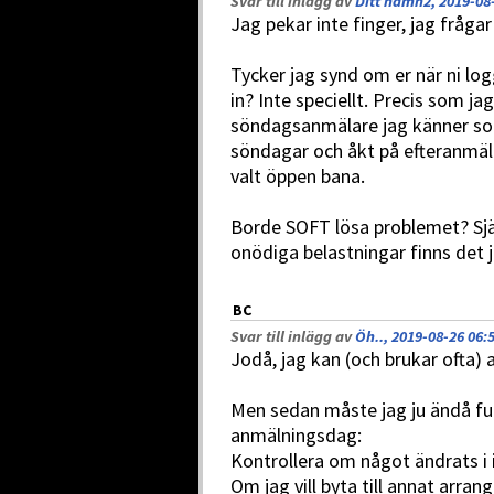
Svar till inlägg av
Ditt namn2, 2019-08
Jag pekar inte finger, jag frågar
Tycker jag synd om er när ni lo
in? Inte speciellt. Precis som j
söndagsanmälare jag känner so
söndagar och åkt på efteranmälan 
valt öppen bana.
Borde SOFT lösa problemet? Sjä
onödiga belastningar finns det j
BC
Svar till inlägg av
Öh.., 2019-08-26 06:
Jodå, jag kan (och brukar ofta)
Men sedan måste jag ju ändå fun
anmälningsdag:
Kontrollera om något ändrats i 
Om jag vill byta till annat arran