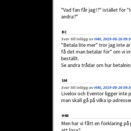
"Vad fan får jag!?" istället för 
andra?"
BC
Svar till inlägg av
H40, 2019-08-26 09:3
"Betala lite mer" tror jag inte är
få det man betalar för" om vi in
beställt.
Se andra trådar om hur betalning
SM
Svar till inlägg av
H40, 2019-08-26 09:3
Livelox och Eventor ligger inte p
man skall gå på vilka ip-adress
H40
Men har vi fått en förklaring på
att lösa?