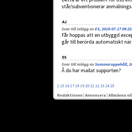
står/subventionerar anmälnings
AJ
Svar till inlägg av
ES, 2019-07-17 09:25
Får hoppas att en utbyggd exce
går till berörda automatiskt nä
ES
Svar till inlägg av
Sommaruppehåll, 20
Å du har mailat supporten?
1
15
16
17
18
19
20
21
22
23
24
25
Redaktionen
|
Annonsera
|
Allmänna vil