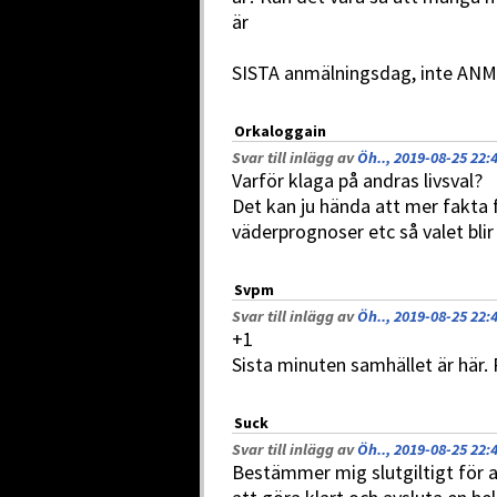
är
SISTA anmälningsdag, inte A
Orkaloggain
Svar till inlägg av
Öh.., 2019-08-25 22:
Varför klaga på andras livsval?
Det kan ju hända att mer fakta 
väderprognoser etc så valet blir 
Svpm
Svar till inlägg av
Öh.., 2019-08-25 22:
+1
Sista minuten samhället är här
Suck
Svar till inlägg av
Öh.., 2019-08-25 22:
Bestämmer mig slutgiltigt för a