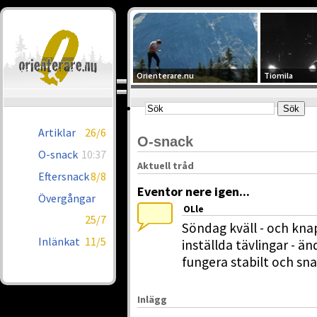
Orienterare.nu
Tiomila
Artiklar
26/6
O-snack
O-snack
10:37
Aktuell tråd
Eftersnack
8/8
Eventor nere igen...
Övergångar
OLle
25/7
Söndag kväll - och kn
Inlänkat
11/5
inställda tävlingar - ä
fungera stabilt och sna
Inlägg