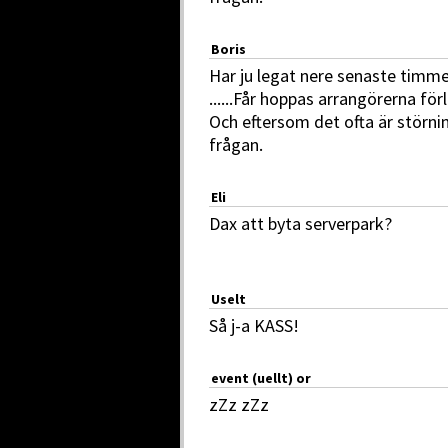
Boris
Har ju legat nere senaste timme
......Får hoppas arrangörerna för
Och eftersom det ofta är störnin
frågan.
Eli
Dax att byta serverpark?
Uselt
Så j-a KASS!
event (uellt) or
zZz zZz