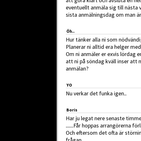
att göra klart och avsluta en hel
eventuellt anmäla sig till nästa
sista anmälningsdag om man änd
Öh..
Hur tänker alla ni som nödvänd
Planerar ni alltid era helger me
Om ni anmäler er exvis lördag em
att ni på söndag kväll inser att 
anmälan?
YO
Nu verkar det funka igen..
Boris
Har ju legat nere senaste timme
......Får hoppas arrangörerna för
Och eftersom det ofta är störnin
frågan.