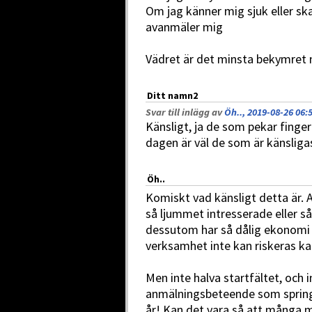
Om jag känner mig sjuk eller sk
avanmäler mig
Vädret är det minsta bekymret
Ditt namn2
Svar till inlägg av
Öh.., 2019-08-26 06:
Känsligt, ja de som pekar finge
dagen är väl de som är känsligas
Öh..
Komiskt vad känsligt detta är. 
så ljummet intresserade eller så
dessutom har så dålig ekonomi att
verksamhet inte kan riskeras ka
Men inte halva startfältet, och
anmälningsbeteende som springer
år! Kan det vara så att många 