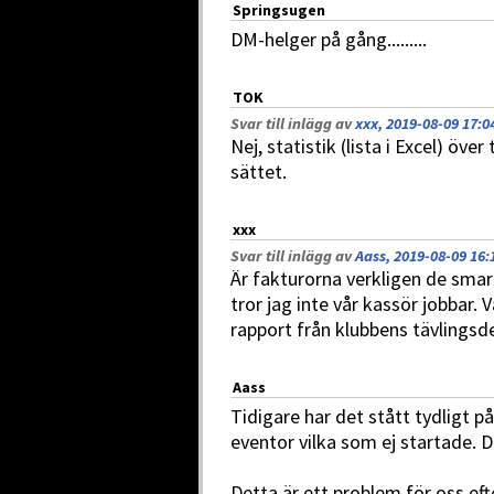
Springsugen
DM-helger på gång.........
TOK
Svar till inlägg av
xxx, 2019-08-09 17:0
Nej, statistik (lista i Excel) öv
sättet.
xxx
Svar till inlägg av
Aass, 2019-08-09 16:
Är fakturorna verkligen de smart
tror jag inte vår kassör jobbar
rapport från klubbens tävlingsd
Aass
Tidigare har det stått tydligt
eventor vilka som ej startade. D
Detta är ett problem för oss eft