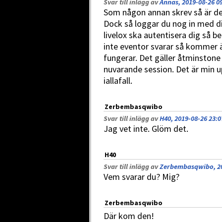
Svar till inlägg av
Annas, 2019-08-26 0
Som någon annan skrev så är det
Dock så loggar du nog in med dit
livelox ska autentisera dig så 
inte eventor svarar så kommer ä
fungerar. Det gäller åtminstone t
nuvarande session. Det är min u
iallafall.
Zerbembasqwibo
Svar till inlägg av
H40, 2019-08-26 23:0
Jag vet inte. Glöm det.
H40
Svar till inlägg av
Zerbembasqwibo, 20
Vem svarar du? Mig?
Zerbembasqwibo
Där kom den!