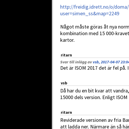
http://freidig.idrett.no/o/do
user=simen_ss&map=2249
Något måste göras åt nya normen.
kombination med 15 000-kravet fö
kartor.
ritarn
Svar till inlägg av
vsb, 2017-04-07 23:0
Det är ISOM 2017 det är fel på. 
vsb
Då har du en bit kvar att vandr
15000 dels version. Enligt ISOM 
ritarn
Reviderade versionen av fria Bar
att ladda ner. Närmare än så h