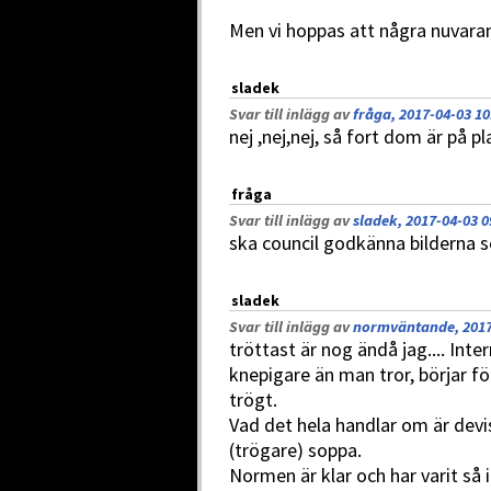
Men vi hoppas att några nuvaran
sladek
Svar till inlägg av
fråga, 2017-04-03 10
nej ,nej,nej, så fort dom är på 
fråga
Svar till inlägg av
sladek, 2017-04-03 0
ska council godkänna bilderna 
sladek
Svar till inlägg av
normväntande, 2017
tröttast är nog ändå jag.... Inte
knepigare än man tror, börjar fö
trögt.
Vad det hela handlar om är devi
(trögare) soppa.
Normen är klar och har varit så 