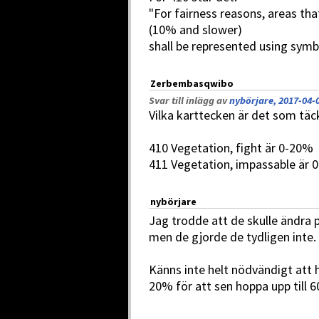
"For fairness reasons, areas that
(10% and slower)
shall be represented using symb
Zerbembasqwibo
Svar till inlägg av
nybörjare, 2017-04-0
Vilka karttecken är det som täc
410 Vegetation, fight är 0-20%
411 Vegetation, impassable är 
nybörjare
Jag trodde att de skulle ändra 
men de gjorde de tydligen inte.
Känns inte helt nödvändigt att 
20% för att sen hoppa upp till 