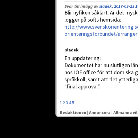
Svar till inlägg av
sladek, 2017-03-23 1
Blir nyfiken såklart. Är det myc
logger på softs hemsida:
http://www.svenskorientering.s
orienteringsforbundet/arrang
sladek
En uppdatering:
Dokumentet har nu slutligen l
hos IOF office för att dom ska g
språkkoll, samt att det ytterlig
"final approval".
1
2
3
4
5
Redaktionen
|
Annonsera
|
Allmänna vil