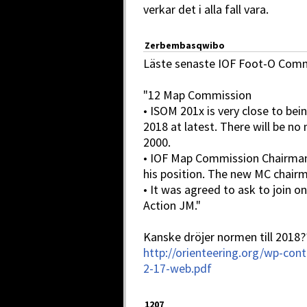
verkar det i alla fall vara.
Zerbembasqwibo
Läste senaste IOF Foot-O Comm
"12 Map Commission
• ISOM 201x is very close to bein
2018 at latest. There will be 
2000.
• IOF Map Commission Chairma
his position. The new MC chairma
• It was agreed to ask to join 
Action JM."
Kanske dröjer normen till 2018?
http://orienteering.org/wp-co
2-17-web.pdf
1207