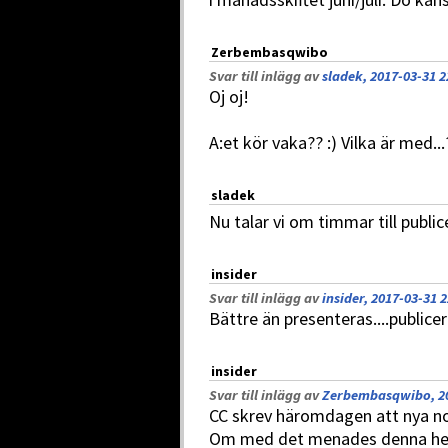
Zerbembasqwibo
Svar till inlägg av
sladek, 2017-03-31 2
Oj oj!
A:et kör vaka?? :) Vilka är med...?
sladek
Nu talar vi om timmar till public
insider
Svar till inlägg av
insider, 2017-03-31 2
Bättre än presenteras....publice
insider
Svar till inlägg av
Zerbembasqwibo, 20
CC skrev häromdagen att nya n
Om med det menades denna helg 