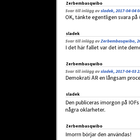
Zerbembasqwibo
Svar till inlägg av
sladek, 2017-04-04 0
OK, tänkte egentligen svara på 
sladek
Svar till inlägg av
Zerbembasqwibo, 20
I det här fallet var det inte d
Zerbembasqwibo
Svar till inlägg av
sladek, 2017-04-03 2
Demokrati ÄR en långsam process
sladek
Den publiceras imorgon på IOFs 
några oklarheter.
Zerbembasqwibo
Imorrn börjar den användas!