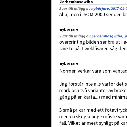
Zerbembasqwibo
Svar till inlägg av
nybörjare, 2017-04-0
Aha, men i ISOM 2000 ser den br
nybörjare
Svar till inlägg av
Zerbembasqwibo, 20
overprinting bilden ser bra ut i
tänkte på. I webläsaren såg den 
nybörjare
Normen verkar vara som väntad o
Jag förstår inte alls varför det 
mark och två varianter av broke
gång på en karta...) med mini
3 små prikar med ett fotavtryc
men en skogsdunge måste vara 
fall. Vilket är mest synligt på k