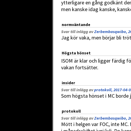
ytterligare en gång godkänt den,
men kanske idag kanske, kansk
normväntande
Svar till inlägg av
Zerbembasqwibo, 20
Jag kör vaka, men börjar bli tröt
Högsta hönset
ISOM är klar och ligger färdig fö
vakan fortsätter.
insider
Svar till inlägg av
protokoll, 2017-04-0
Som högsta hönset i MC borde ju
protokoll
Svar till inlägg av
Zerbembasqwibo, 20
Mött i helgen var FOC, inte MC.
i månadsskiftet juni/juli. Do ka