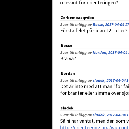
relevant för orienteringen?
Zerbembasqwibo
Svar till inlägg av
Bosse, 2017-04-04 17
Första felet på sidan 12... eller? 
Bosse
Svar till inlägg av
Nordan, 2017-04-04 
Bra va?
Nordan
Svar till inlägg av
sladek, 2017-04-04 1
Det är inte med att man "for fai
för branter eller simma över sjö
sladek
Svar till inlägg av
sladek, 2017-04-04 1
Så ni har väntat, men den som vä
http://orienteering.org/wp-co