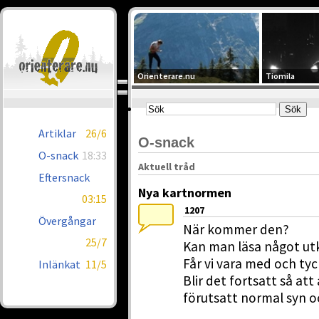
Orienterare.nu
Tiomila
Artiklar
26/6
O-snack
O-snack
18:33
Aktuell tråd
Eftersnack
Nya kartnormen
03:15
1207
Övergångar
När kommer den?
25/7
Kan man läsa något ut
Får vi vara med och tyck
Inlänkat
11/5
Blir det fortsatt så att 
förutsatt normal syn oc