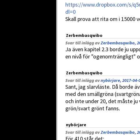
https://www.dropbox.com/s/q
dl=0
Skall prova att rita om i 15000 
Zerbembasqwibo
Svar till inlägg av
Zerbembasqwibo, 20
Ja även kapitel 2.3 borde ju up
en nivå för "ogenomträngligt" o
Zerbembasqwibo
Svar till inlägg av
nybörjare, 2017-04-0
Sant, jag slarvläste. Då borde ä
med den smällgröna (svartgröna
och inte under 20, det måste ju 
grön/svart grönt fanns.
nybörjare
Svar till inlägg av
Zerbembasqwibo, 20
För 410 står det: