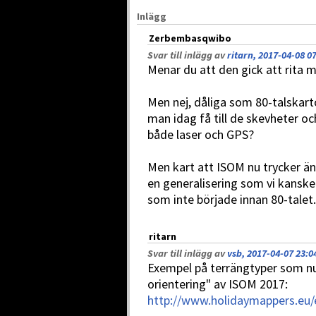
Inlägg
Zerbembasqwibo
Svar till inlägg av
ritarn, 2017-04-08 0
Menar du att den gick att rita
Men nej, dåliga som 80-talskart
man idag få till de skevheter oc
både laser och GPS?
Men kart att ISOM nu trycker än
en generalisering som vi kanske ä
som inte började innan 80-talet.
ritarn
Svar till inlägg av
vsb, 2017-04-07 23:0
Exempel på terrängtyper som nu
orientering" av ISOM 2017:
http://www.holidaymappers.eu/