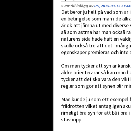
Svar till inlägg av
PS, 2015-03-12 21:44
Det beror ju helt på vad som är 
en betingelse som man i de allra 
är ok att jämna ut med diverse
så som astma har man också rät
naturens sida hade haft en väld
skulle också tro att det i många 
egenskaper premieras och inte 
Om man tycker att syn är kanske
äldre orienterarar så kan man h
tycker att det ska vara den vi
regler som gör att synen blir mi
Man kunde ju som ett exempel f
friidrotten vilket antagligen s
rimeligt bra syn för att bli i b
stavhopp.