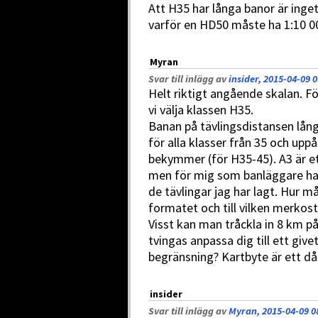
Att H35 har långa banor är inge
varför en HD50 måste ha 1:10 0
Myran
Svar till inlägg av
insider, 2015-04-09 0
Helt riktigt angående skalan. Fö
vi välja klassen H35.
Banan på tävlingsdistansen lång
för alla klasser från 35 och upp
bekymmer (för H35-45). A3 är et
men för mig som banläggare had
de tävlingar jag har lagt. Hur m
formatet och till vilken merkos
Visst kan man tråckla in 8 km på
tvingas anpassa dig till ett giv
begränsning? Kartbyte är ett dål
insider
Svar till inlägg av
Myran, 2015-04-09 0