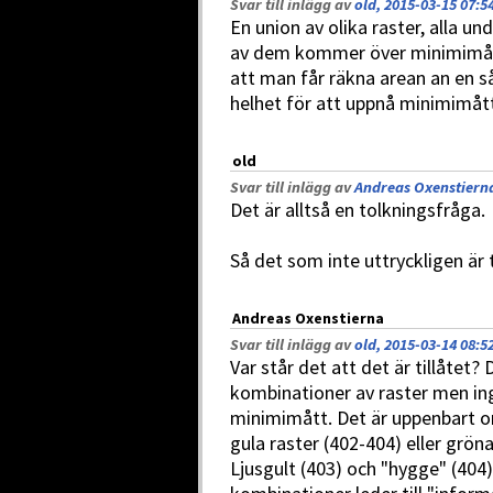
Svar till inlägg av
old, 2015-03-15 07:5
En union av olika raster, alla u
av dem kommer över minimimått
att man får räkna arean an en
helhet för att uppnå minimimåt
old
Svar till inlägg av
Andreas Oxenstierna
Det är alltså en tolkningsfråga.
Så det som inte uttryckligen är t
Andreas Oxenstierna
Svar till inlägg av
old, 2015-03-14 08:5
Var står det att det är tillåtet? 
kombinationer av raster men ing
minimimått. Det är uppenbart or
gula raster (402-404) eller gröna
Ljusgult (403) och "hygge" (404)