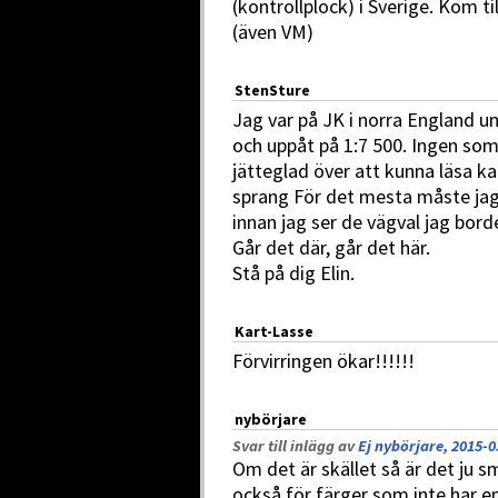
(kontrollplock) i Sverige. Kom ti
(även VM)
StenSture
Jag var på JK i norra England un
och uppåt på 1:7 500. Ingen som
jätteglad över att kunna läsa k
sprang För det mesta måste jag
innan jag ser de vägval jag borde
Går det där, går det här.
Stå på dig Elin.
Kart-Lasse
Förvirringen ökar!!!!!!
nybörjare
Svar till inlägg av
Ej nybörjare, 2015-0
Om det är skället så är det ju s
också för färger som inte har e