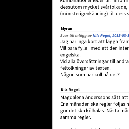
kombinationer leder till "infor
dessutom mycket svårtolkade, d
(mönsterigenkänning) till dess 
Myran
Svar till inlägg av
Nils Regel, 2015-03-
Jag har inga kort att lägga fra
Vill bara fylla i med att den int
engelska.
Vid alla översättningar till andr
feltolkningar av texten.
Någon som har koll på det?
Nils Regel
Magdalena Anderssons sätt att h
Ena månaden ska regler följas h
gör det ska kölhalas. Nästa mån
samma regler.