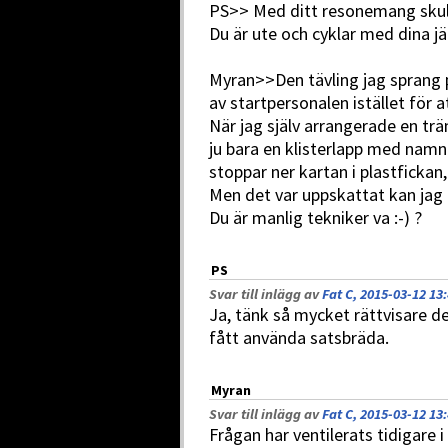
PS>> Med ditt resonemang skull
Du är ute och cyklar med dina j
Myran>>Den tävling jag sprang 
av startpersonalen istället för 
När jag själv arrangerade en tr
ju bara en klisterlapp med nam
stoppar ner kartan i plastfickan
Men det var uppskattat kan jag 
Du är manlig tekniker va :-) ?
PS
Svar till inlägg av
Fat C, 2015-03-12 13
Ja, tänk så mycket rättvisare 
fått använda satsbräda.
Myran
Svar till inlägg av
Fat C, 2015-03-12 13
Frågan har ventilerats tidigare