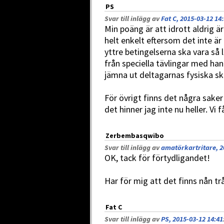
PS
Svar till inlägg av
Fat C, 2015-03-12 14
Min poäng är att idrott aldrig ä
helt enkelt eftersom det inte är
yttre betingelserna ska vara så
från speciella tävlingar med h
jämna ut deltagarnas fysiska ski
För övrigt finns det några sake
det hinner jag inte nu heller. Vi
Zerbembasqwibo
Svar till inlägg av
amatörkartritare, 2
OK, tack för förtydligandet!
Har för mig att det finns nån t
Fat C
Svar till inlägg av
PS, 2015-03-12 14:41