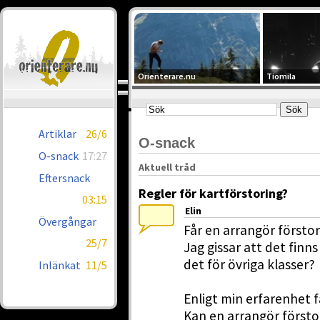
Orienterare.nu
Tiomila
Artiklar
26/6
O-snack
O-snack
17:27
Aktuell tråd
Eftersnack
Regler för kartförstoring?
03:15
Elin
Övergångar
Får en arrangör försto
25/7
Jag gissar att det finns
det för övriga klasser?
Inlänkat
11/5
Enligt min erfarenhet f
Kan en arrangör försto