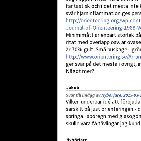
fantastisk och i det mesta int
svår hjärninflammation ges pers
http://orienteering.org/wp-cont
Journal-of-Orienteering-1988-V
Minimimått är enbart storlek på 
ritat med överlapp osv. är oväs
är 70% gult. Små buskage - grön
http://www.orientering.se/Arra
ger svar på det mesta i övrigt, 
Något mer?
Jakob
Svar till inlägg av
Nybörjare, 2015-03-
Vilken underbar idé att förbjuda
särskilt på just orienteringen - 
springa i spöregn med glasögon
skulle vara få tävlingar jag kun
Nybörjare