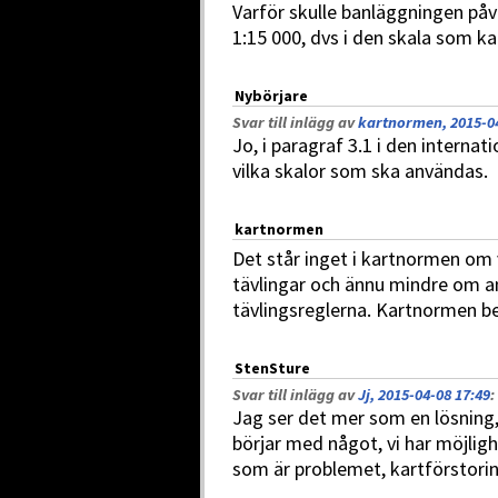
Varför skulle banläggningen påv
1:15 000, dvs i den skala som ka
Nybörjare
Svar till inlägg av
kartnormen, 2015-04
Jo, i paragraf 3.1 i den interna
vilka skalor som ska användas.
kartnormen
Det står inget i kartnormen om
tävlingar och ännu mindre om ant
tävlingsreglerna. Kartnormen b
StenSture
Svar till inlägg av
Jj, 2015-04-08 17:49
:
Jag ser det mer som en lösning,
börjar med något, vi har möjlig
som är problemet, kartförstori