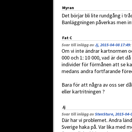
Myran
Det börjar bli lite rundgång i t
Banläggningen påverkas men int
Fat C
Svar till inlägg av
Jj, 2015-04-08 17:49
:
Om vi inte ändrar kartnormen o
000 och 1: 10 000, vad är det då
individer för förmånen att se kar
medans andra fortfarande föred
Bara för att några av oss ser då
eller kartritningen ?
Jj
Svar till inlägg av
StenSture, 2015-04-0
Där har vi problemet. Andra län
Sverige haka på. Var lika med m