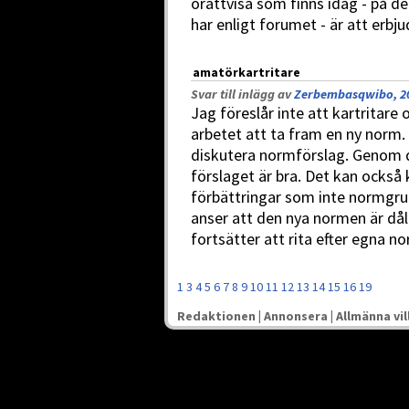
orättvisa som finns idag - på de
har enligt forumet - är att erbju
amatörkartritare
Svar till inlägg av
Zerbembasqwibo, 20
Jag föreslår inte att kartritare
arbetet att ta fram en ny norm. 
diskutera normförslag. Genom 
förslaget är bra. Det kan också
förbättringar som inte normgru
anser att den nya normen är dål
fortsätter att rita efter egna no
1
3
4
5
6
7
8
9
10
11
12
13
14
15
16
19
Redaktionen
|
Annonsera
|
Allmänna vil