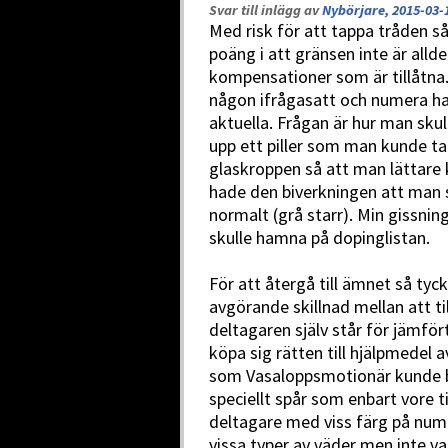
Svar till inlägg av
Nybörjare, 2015-03-
Med risk för att tappa tråden s
poäng i att gränsen inte är allde
kompensationer som är tillåtna. 
någon ifrågasatt och numera har 
aktuella. Frågan är hur man sku
upp ett piller som man kunde ta
glaskroppen så att man lättare
hade den biverkningen att man s
normalt (grå starr). Min gissning
skulle hamna på dopinglistan.
För att återgå till ämnet så tyc
avgörande skillnad mellan att t
deltagaren själv står för jämför
köpa sig rätten till hjälpmedel
som Vasaloppsmotionär kunde beta
speciellt spår som enbart vore t
deltagare med viss färg på numm
vissa typer av väder men inte va