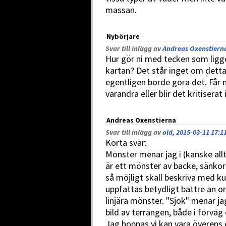
massan.
Nybörjare
Svar till inlägg av
Andreas Oxenstierna
Hur gör ni med tecken som ligge
kartan? Det står inget om detta
egentligen borde göra det. Får 
varandra eller blir det kritiserat
Andreas Oxenstierna
Svar till inlägg av
old, 2015-03-11 17:1
Korta svar:
Mönster menar jag i (kanske allt
är ett mönster av backe, sänkor 
så möjligt skall beskriva med 
uppfattas betydligt bättre än or
linjära mönster. "Sjok" menar ja
bild av terrängen, både i förväg 
Jag hoppas vi kan vara överens 