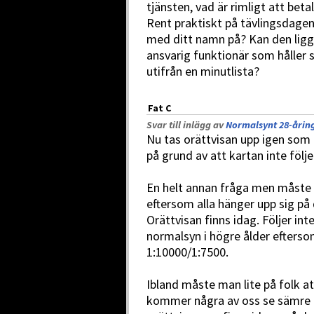
tjänsten, vad är rimligt att beta
Rent praktiskt på tävlingsdagen,
med ditt namn på? Kan den ligga
ansvarig funktionär som håller s
utifrån en minutlista?
Fat C
Svar till inlägg av
Normalsynt 28-åring
Nu tas orättvisan upp igen som e
på grund av att kartan inte följ
En helt annan fråga men måste
eftersom alla hänger upp sig på
Orättvisan finns idag. Följer i
normalsyn i högre ålder eftersom
1:10000/1:7500.
Ibland måste man lite på folk a
kommer några av oss se sämre ä