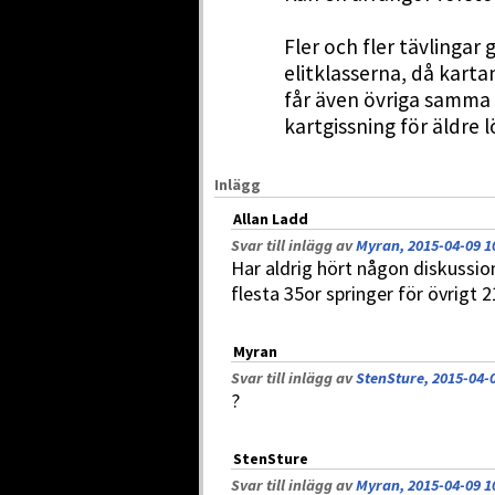
Fler och fler tävlingar 
elitklasserna, då kartan 
får även övriga samma 
kartgissning för äldre l
Inlägg
Allan Ladd
Svar till inlägg av
Myran, 2015-04-09 1
Har aldrig hört någon diskussio
flesta 35or springer för övrigt 2
Myran
Svar till inlägg av
StenSture, 2015-04-0
?
StenSture
Svar till inlägg av
Myran, 2015-04-09 1