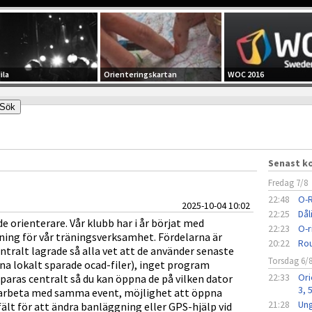
ila
Orienteringskartan
WOC 2016
Senast 
Fredag 7/8
22:48
O-R
2025-10-04 10:02
22:25
Dål
e orienterare. Vår klubb har i år börjat med
22:23
O-r
ing för vår träningsverksamhet. Fördelarna är
20:22
Rou
entralt lagrade så alla vet att de använder senaste
Torsdag 6/
na lokalt sparade ocad-filer), inget program
22:33
Ori
paras centralt så du kan öppna de på vilken dator
3, 
n arbeta med samma event, möjlighet att öppna
21:28
Ung
ält för att ändra banläggning eller GPS-hjälp vid