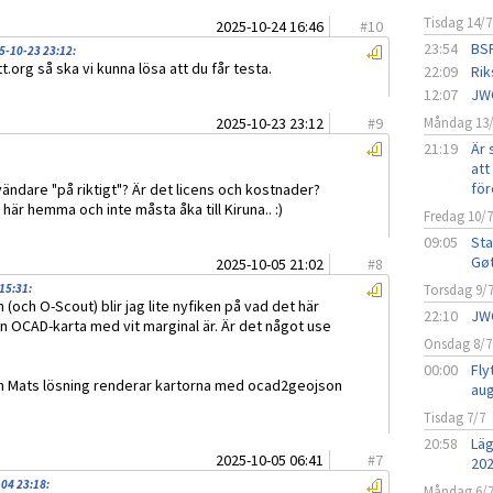
Tisdag 14/7
2025-10-24 16:46
#
10
23:54
BSF
5-10-23 23:12
:
org så ska vi kunna lösa att du får testa.
22:09
Rik
12:07
JW
2025-10-23 23:12
#
9
Måndag 13
21:19
Är 
att 
för
ändare "på riktigt"? Är det licens och kostnader?
 här hemma och inte måsta åka till Kiruna.. :)
Fredag 10/
09:05
Sta
Gø
2025-10-05 21:02
#
8
 15:31
:
Torsdag 9/
(och O-Scout) blir jag lite nyfiken på vad det här
22:10
JW
en OCAD-karta med vit marginal är. Är det något use
Onsdag 8/7
00:00
Fly
ch Mats lösning renderar kartorna med ocad2geojson
aug
Tisdag 7/7
20:58
Läg
2025-10-05 06:41
#
7
20
-04 23:18
:
Måndag 6/