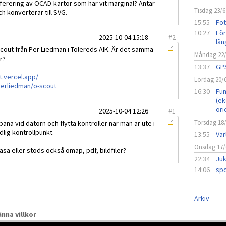
eferering av OCAD-kartor som har vit marginal? Antar
Tisdag 23/6
h konverterar till SVG.
15:55
Fot
10:27
För
2025-10-04 15:18
#
2
lån
Scout från Per Liedman i Tolereds AIK. Är det samma
Måndag 22
r?
13:37
GPS
t.vercel.app/
Lördag 20/
perliedman/o-scout
16:30
Fun
(ek
ori
2025-10-04 12:26
#
1
Torsdag 18
bana vid datorn och flytta kontroller när man är ute i
dlig kontrollpunkt.
13:55
Vär
Onsdag 17/
äsa eller stöds också omap, pdf, bildfiler?
22:34
Juk
14:06
spo
Arkiv
nna villkor