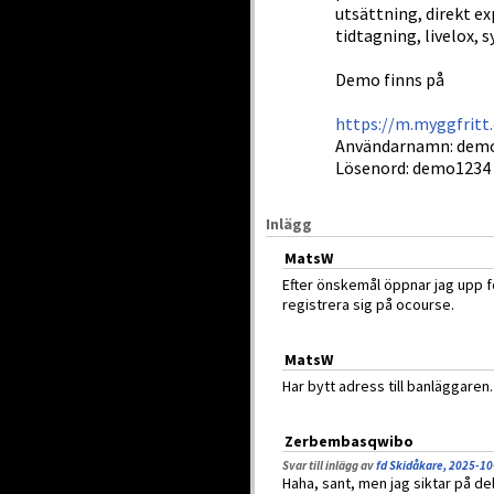
utsättning, direkt ex
tidtagning, livelox, 
Demo finns på
https://m.myggfritt
Användarnamn: dem
Lösenord: demo1234
Inlägg
MatsW
Efter önskemål öppnar jag upp fö
registrera sig på ocourse.
MatsW
Har bytt adress till banläggaren
Zerbembasqwibo
Svar till inlägg av
fd Skidåkare, 2025-10
Haha, sant, men jag siktar på d