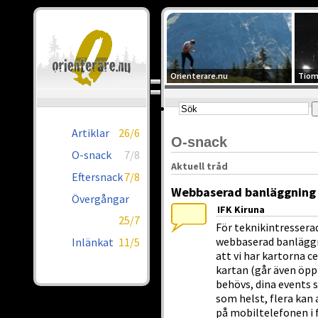
Orienterare.nu
Tiom
Artiklar
26/6
O-snack
O-snack
7/8
Aktuell tråd
Eftersnack
7/8
Webbaserad banläggning
Övergångar
IFK Kiruna
25/7
För teknikintresserad
webbaserad banläggn
Inlänkat
11/5
att vi har kartorna c
kartan (går även öpp
behövs, dina events s
som helst, flera ka
på mobiltelefonen i f