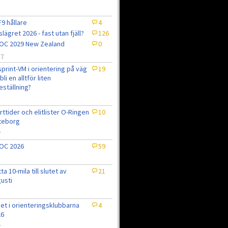
9 hållare
4
slägret 2026 - fast utan fjäll?
126
OC 2029 New Zealand
0
/7
sprint-VM i orientering på väg
19
bli en alltför liten
eställning?
7
rttider och elitlister O-Ringen
10
teborg
7
OC 2026
59
tta 10-mila till slutet av
21
usti
et i orienteringsklubbarna
4
26
7