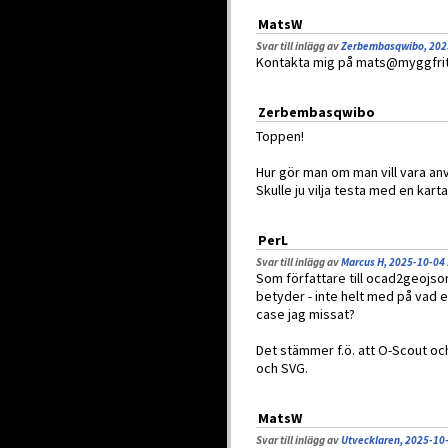
MatsW
Svar till inlägg av
Zerbembasqwibo, 202
Kontakta mig på mats@myggfritt.
Zerbembasqwibo
Toppen!
Hur gör man om man vill vara anv
Skulle ju vilja testa med en karta
PerL
Svar till inlägg av
Marcus H, 2025-10-04
Som författare till ocad2geojson 
betyder - inte helt med på vad 
case jag missat?
Det stämmer f.ö. att O-Scout o
och SVG.
MatsW
Svar till inlägg av
Utvecklaren, 2025-10