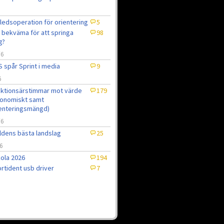
ledsoperation för orientering
5
 bekväma för att springa
98
g?
/6
 spår Sprint i media
9
6
ktionsärstimmar mot värde
179
onomiskt samt
enteringsmängd)
/6
ldens bästa landslag
25
6
ola 2026
194
rtident usb driver
7