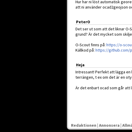
Hur har ni löst automatisk geor
att ni använder ocad2geojson oc
PeterO
Det ser ut som att det liknar O-
grund? Är det mycket som skilje
O-Scout finns på:
https://o-scou
Källkod på:
https://github.com/
Heja
Intressant! Perfekt att lägga en 
terrängen, t ex om det är en oty
Är det enbart ocad som går att l
Redaktionen
|
Annonsera
|
Allmä