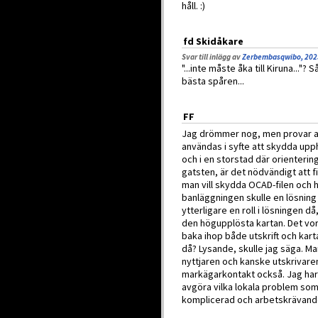
håll. :)
fd Skidåkare
Svar till inlägg av
Zerbembasqwibo, 202
"...inte måste åka till Kiruna..."?
bästa spåren...
FF
Jag drömmer nog, men provar at
användas i syfte att skydda upph
och i en storstad där orienteri
gatsten, är det nödvändigt att f
man vill skydda OCAD-filen och 
banläggningen skulle en lösning 
ytterligare en roll i lösningen d
den högupplösta kartan. Det vor
baka ihop både utskrift och kart
då? Lysande, skulle jag säga. Man
nyttjaren och kanske utskrivaren
markägarkontakt också. Jag har t
avgöra vilka lokala problem som 
komplicerad och arbetskrävand