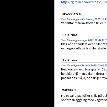
https://github.com/wlfrdssn/if
Utvecklaren
Svar till inlägg av
IFK Kiruna, 2025-10-0
Var hittar man källkoden till er 
IFK Kiruna
Svar till inlägg av
Heja, 2025-10-04 12:2
Idag är det endast ocad-filer. Vis
och ogeoreffade bildfiler skull
IFK Kiruna
Svar till inlägg av
PeterO, 2025-10-04 1
Helt korrekt och bra spanat. De
helt klart hjärnan bakom detta 
passat oss. Så ja, det skiljer m
Marcus H
Intressant, jag håller själv på 
sprintbanläggning med vägvalsa