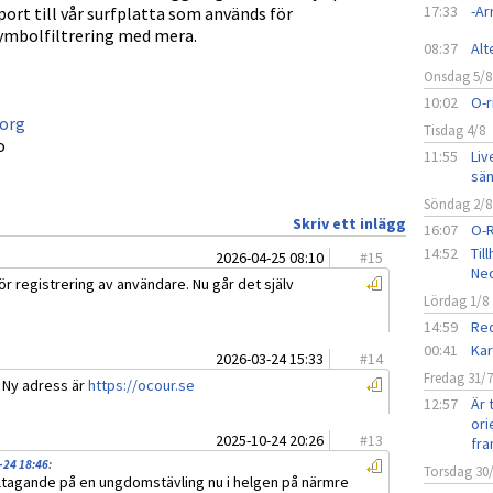
17:33
-A
port till vår surfplatta som används för
symbolfiltrering med mera.
08:37
Alt
Onsdag 5/8
10:02
O-r
.org
Tisdag 4/8
o
11:55
Liv
sän
Söndag 2/8
Skriv ett inlägg
16:07
O-
14:52
Til
2026-04-25 08:10
#
15
Ned
r registrering av användare. Nu går det själv
Lördag 1/8
14:59
Red
00:41
Kar
2026-03-24 15:33
#
14
Fredag 31/
. Ny adress är
https://ocour.se
12:57
Är 
ori
2025-10-24 20:26
#
13
fra
-24 18:46
:
Torsdag 30
eltagande på en ungdomstävling nu i helgen på närmre