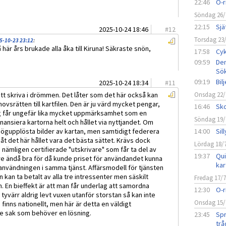
22:46
O-r
Söndag 26/
22:15
Sjä
2025-10-24 18:46
#
12
Torsdag 23
5-10-23 23:12
:
 Så här års brukade alla åka till Kiruna! Säkraste snön,
17:58
Cyk
09:59
Den
Sö
09:19
Bil
2025-10-24 18:34
#
11
t skriva i drömmen. Det låter som det här också kan
Onsdag 22/
ovsrätten till kartfilen. Den är ju värd mycket pengar,
16:46
Sko
ng får ungefär lika mycket uppmärksamhet som en
Söndag 19/
inansiera kartorna helt och hållet via nyttjandet. Om
högupplösta bilder av kartan, men samtidigt federera
14:00
Sil
åt det här hållet vara det bästa sättet. Krävs dock
Lördag 18/
å, nämligen certifierade "utskrivare" som får ta del av
19:37
Qui
e ändå bra för då kunde priset för användandet kunna
kar
användningen i samma tjänst. Affärsmodell för tjänsten
 kan ta betalt av alla tre intressenter men säskilt
Fredag 17/
. En bieffekt är att man får underlag att samordna
12:30
O-r
yvärr aldrig levt vuxen utanför storstan så kan inte
Onsdag 15/
finns nationellt, men här är detta en väldigt
e sak som behöver en lösning.
23:45
Spr
trå