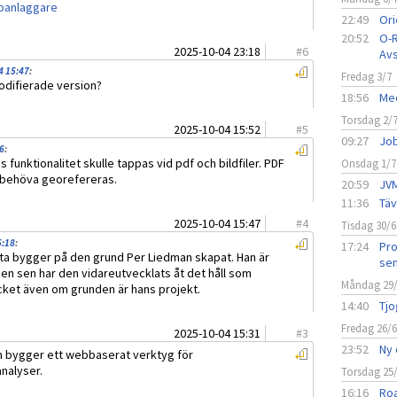
kbanlaggare
22:49
Ori
20:52
O-R
2025-10-04 23:18
#
6
Avs
4 15:47
:
Fredag 3/7
modifierade version?
18:56
Med
Torsdag 2/
2025-10-04 15:52
#
5
09:27
Job
6
:
s funktionalitet skulle tappas vid pdf och bildfiler. PDF
Onsdag 1/7
e behöva georefereras.
20:59
JVM
11:36
Täv
2025-10-04 15:47
#
4
Tisdag 30/6
5:18
:
17:24
Pro
tta bygger på den grund Per Liedman skapat. Han är
sen
men sen har den vidareutvecklats åt det håll som
Måndag 29
ycket även om grunden är hans projekt.
14:40
Tjo
Fredag 26/
2025-10-04 15:31
#
3
23:52
Ny 
och bygger ett webbaserat verktyg för
nalyser.
Torsdag 25
16:16
Roa