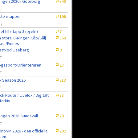
ingen 2026 i Göteborg
349
7
tte etappen
166
/7
el till etapp 3 (ej elit)
7
 stora O-Ringen Köp/Sälj
368
kes/Finnes
jettkod Liseberg
0
7
gssport/Orienteraren
23
7
ly Season 2026
313
7
ck Route / Livelox / Digitalt
38
tarkiv
7
ingen 2028 Sundsvall
20
7
int-VM 2026 - den officiella
202
den