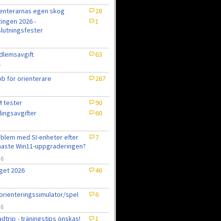
enterarnas egen skog
28
ingen 2026 -
1
lutningsfester
lemsavgift
63
7
b för orienterare
267
 tester
90
lingsavgifter
60
blem med SI-enheter efter
7
aste Win11-uppgraderingen?
/6
get 2026
46
6
orienteringssimulator/spel
6
/6
dtrip - träningstips önskas!
1