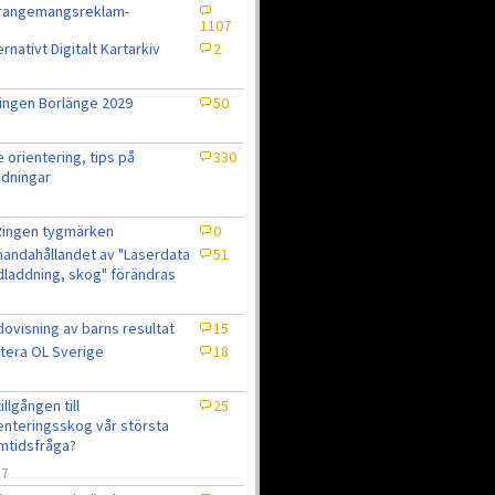
rrangemangsreklam-
1107
ernativt Digitalt Kartarkiv
2
ingen Borlänge 2029
50
e orientering, tips på
330
dningar
Ringen tygmärken
0
lhandahållandet av "Laserdata
51
laddning, skog" förändras
ovisning av barns resultat
15
tera OL Sverige
18
7
tillgången till
25
enteringsskog vår största
mtidsfråga?
/7