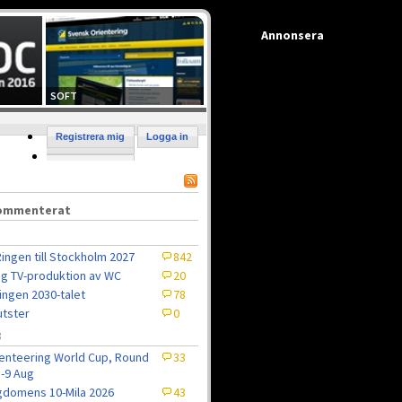
Annonsera
SOFT
Registrera mig
Logga in
kommenterat
ingen till Stockholm 2027
842
ig TV-produktion av WC
20
ingen 2030-talet
78
tster
0
8
enteering World Cup, Round
33
5-9 Aug
domens 10-Mila 2026
43