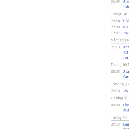
23:45
Spr
trå
Tisdag 14/7
23:54
BSF
22:09
Rik
12:07
JW
Måndag 13
21:19
Är 
att 
för
Fredag 10/
09:05
Sta
Gø
Torsdag 9/
22:10
JW
Onsdag 8/7
00:00
Fly
aug
Tisdag 7/7
20:58
Läg