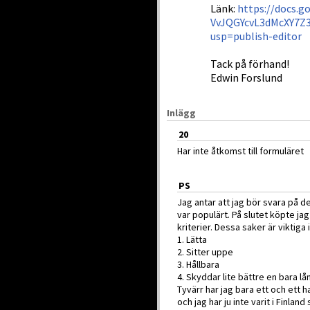
Länk:
https://docs.g
VvJQGYcvL3dMcXY7Z
usp=publish-editor
Tack på förhand!
Edwin Forslund
Inlägg
20
Har inte åtkomst till formuläret
PS
Jag antar att jag bör svara på d
var populärt. På slutet köpte ja
kriterier. Dessa saker är viktiga 
1. Lätta
2. Sitter uppe
3. Hållbara
4. Skyddar lite bättre en bara l
Tyvärr har jag bara ett och ett h
och jag har ju inte varit i Finl