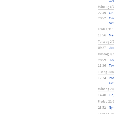
20
Måndag 6/
22:49
Ori
20:52
O-R
Avs
Fredag 3/7
18:56
Med
Torsdag 2/
09:27
Job
Onsdag 1/7
20:59
JVM
11:36
Täv
Tisdag 30/6
17:24
Pro
sen
Måndag 29
14:40
Tjo
Fredag 26/
23:52
Ny 
Torsdag 25