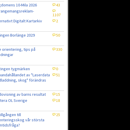
domens 10-Mila 2026
43
rrangemangsreklam-
1107
ernativt Digitalt Kartarkiv
2
ingen Borlänge 2029
50
e orientering, tips på
330
dningar
Ringen tygmärken
0
lhandahållandet av "Laserdata
51
laddning, skog" förändras
ovisning av barns resultat
15
tera OL Sverige
18
7
tillgången till
25
enteringsskog vår största
mtidsfråga?