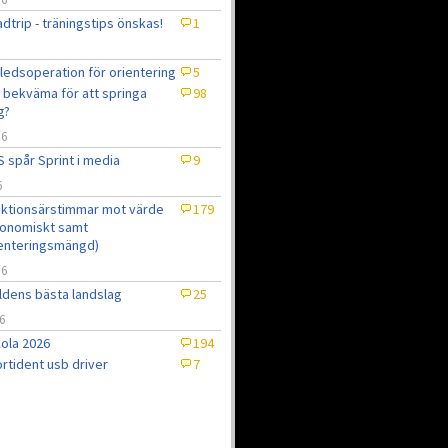
dtrip - träningstips önskas!
1
ledsoperation för orientering
5
 bekväma för att springa
98
g?
/6
 spår Sprint i media
9
6
ktionsärstimmar mot värde
179
onomiskt samt
enteringsmängd)
/6
ldens bästa landslag
25
6
ola 2026
194
rtident usb driver
7