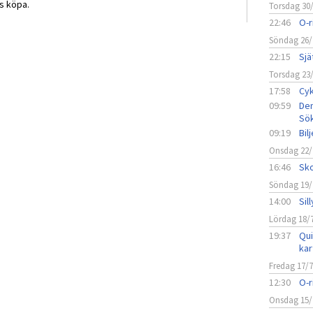
s köpa.
Torsdag 30
22:46
O-r
Söndag 26/
22:15
Sjä
Torsdag 23
17:58
Cyk
09:59
Den
Sö
09:19
Bil
Onsdag 22/
16:46
Sko
Söndag 19/
14:00
Sil
Lördag 18/
19:37
Qui
kar
Fredag 17/
12:30
O-r
Onsdag 15/