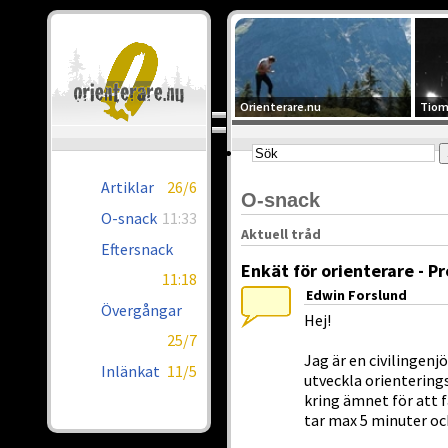
Orienterare.nu
Tiom
Artiklar
26/6
O-snack
O-snack
11:33
Aktuell tråd
Eftersnack
Enkät för orienterare - P
11:18
Edwin Forslund
Övergångar
Hej!
25/7
Jag är en civilingenj
Inlänkat
11/5
utveckla orienterings
kring ämnet för att 
tar max 5 minuter och