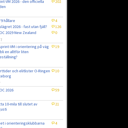
int-VM 2026 - den officiella
202
den
9 hållare
4
slägret 2026 - fast utan fjäll?
126
OC 2029 New Zealand
0
/7
sprint-VM i orientering på väg
19
bli en alltför liten
eställning?
7
rttider och elitlister O-Ringen
10
teborg
7
OC 2026
59
tta 10-mila till slutet av
21
usti
et i orienteringsklubbarna
4