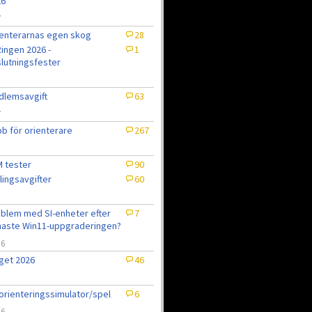
26
7
enterarnas egen skog
28
ingen 2026 -
1
lutningsfester
lemsavgift
63
7
b för orienterare
267
 tester
90
lingsavgifter
60
blem med SI-enheter efter
7
aste Win11-uppgraderingen?
/6
get 2026
46
6
orienteringssimulator/spel
6
/6