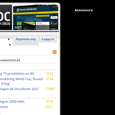
Annonsera
SOFT
Registrera mig
Logga in
kommenterat
ig TV-produktion av WC
23
enteering World Cup, Round
36
5-9 Aug
ingen till Stockholm 2027
843
ingen 2030-talet
78
tster
0
8