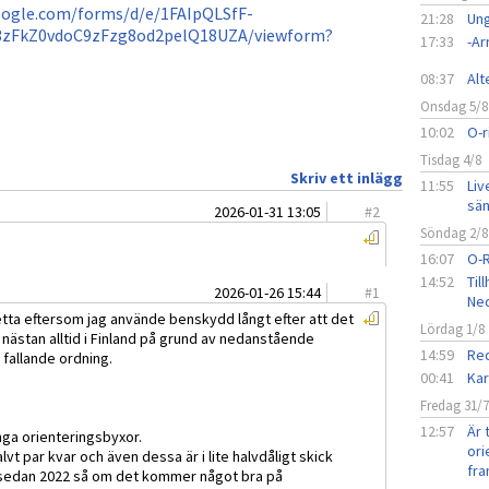
oogle.com/forms/d/e/1FAIpQLSfF-
21:28
Ung
3zFkZ0vdoC9zFzg8od2pelQ18UZA/viewform?
17:33
-A
08:37
Alt
Onsdag 5/8
10:02
O-r
Tisdag 4/8
Skriv ett inlägg
11:55
Liv
sän
2026-01-31 13:05
#
2
Söndag 2/8
16:07
O-
14:52
Til
2026-01-26 15:44
#
1
Ned
etta eftersom jag använde benskydd långt efter att det
Lördag 1/8
g nästan alltid i Finland på grund av nedanstående
14:59
Red
i fallande ordning.
00:41
Kar
Fredag 31/
12:57
Är 
ånga orienteringsbyxor.
ori
alvt par kvar och även dessa är i lite halvdåligt skick
fra
and sedan 2022 så om det kommer något bra på