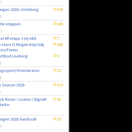
/7
ingen 2026 i Göteborg
349
7
tte etappen
166
/7
el till etapp 3 (ej elit)
7
 stora O-Ringen Köp/Sälj
368
kes/Finnes
jettkod Liseberg
0
7
gssport/Orienteraren
23
7
ly Season 2026
313
7
ck Route / Livelox / Digitalt
38
tarkiv
7
ingen 2028 Sundsvall
20
7