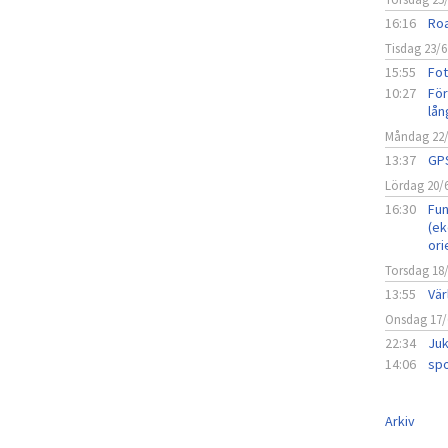
16:16
Roa
Tisdag 23/6
15:55
Fot
10:27
För
lån
Måndag 22
13:37
GPS
Lördag 20/
16:30
Fun
(ek
ori
Torsdag 18
13:55
Vär
Onsdag 17/
22:34
Juk
14:06
spo
Arkiv