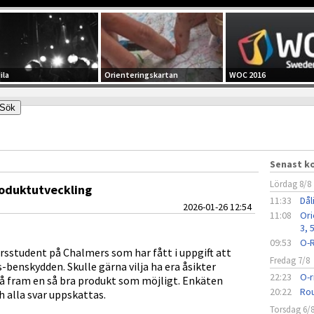
ila
Orienteringskartan
WOC 2016
Senast 
Lördag 8/8
roduktutveckling
11:33
Dål
2026-01-26 12:54
11:08
Ori
3, 
09:53
O-R
örsstudent på Chalmers som har fått i uppgift att
Fredag 7/8
-benskydden. Skulle gärna vilja ha era åsikter
22:23
O-r
få fram en så bra produkt som möjligt. Enkäten
20:22
Rou
 alla svar uppskattas.
Torsdag 6/