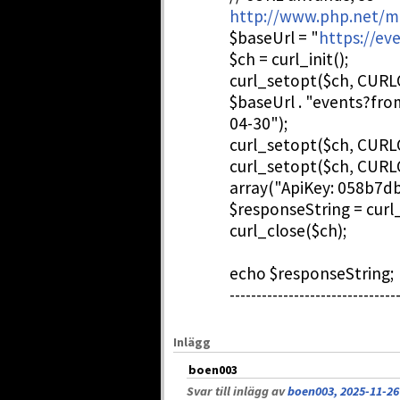
http://www.php.net/m
$baseUrl = "
https://eve
$ch = curl_init();
curl_setopt($ch, CUR
$baseUrl . "events?f
04-30");
curl_setopt($ch, CUR
curl_setopt($ch, CU
array("ApiKey: 058b7
$responseString = curl
curl_close($ch);
echo $responseString;
-------------------------------
Inlägg
boen003
Svar till inlägg av
boen003, 2025-11-26