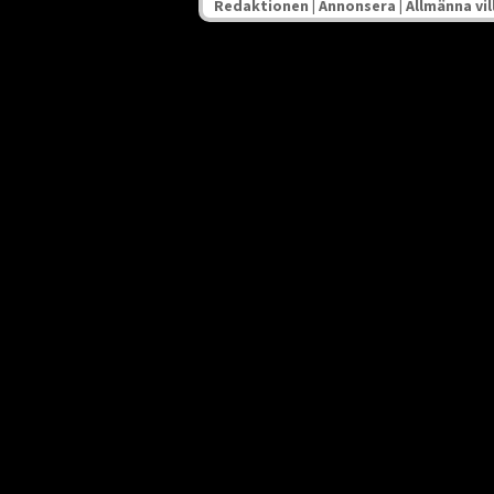
Redaktionen
|
Annonsera
|
Allmänna vil