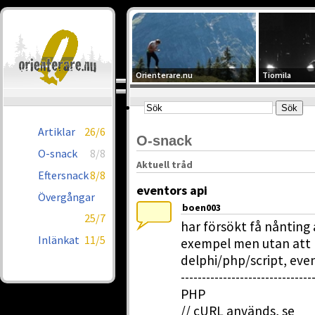
Orienterare.nu
Tiomila
Artiklar
26/6
O-snack
O-snack
8/8
Aktuell tråd
Eftersnack
8/8
eventors api
Övergångar
boen003
25/7
har försökt få nånting
Inlänkat
11/5
exempel men utan att ly
delphi/php/script, ev
-------------------------------
PHP
// cURL används, se