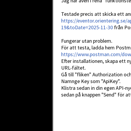
Jag har även i rena "funktionst
Testade precis att skicka ett a
https://eventor.orientering.se
19&toDate=2025-11-30
från Po
Fungerar utan problem.
För att testa, ladda hem Postm
https://www.postman.com/dow
Efter installationen, skapa ett 
URL-fältet.
Gå till "fliken" Authorization oc
Namnge Key som "ApiKey".
Klistra sedan in din egen API-ny
sedan på knappen "Send" för att