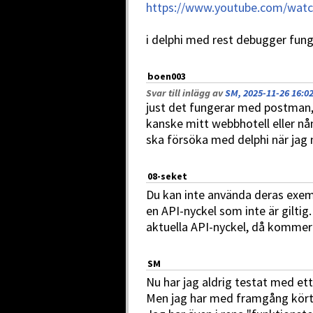
https://www.youtube.com/wat
i delphi med rest debugger funge
boen003
Svar till inlägg av
SM, 2025-11-26 16:0
just det fungerar med postman, 
kanske mitt webbhotell eller n
ska försöka med delphi när jag
08-seket
Du kan inte använda deras exemp
en API-nyckel som inte är gilti
aktuella API-nyckel, då kommer 
SM
Nu har jag aldrig testat med ett
Men jag har med framgång kört