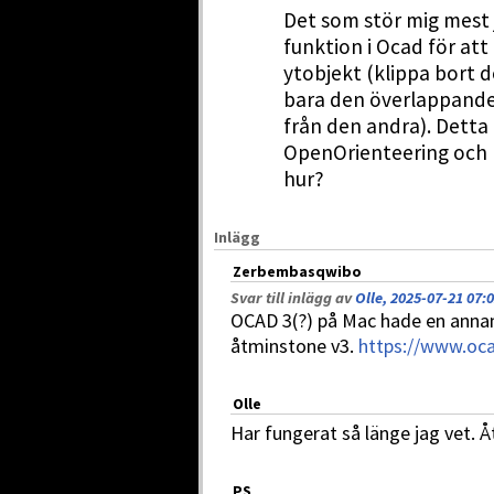
Det som stör mig mest j
funktion i Ocad för at
ytobjekt (klippa bort 
bara den överlappande 
från den andra). Detta 
OpenOrienteering och 
hur?
Inlägg
Zerbembasqwibo
Svar till inlägg av
Olle, 2025-07-21 07:
OCAD 3(?) på Mac hade en annan
åtminstone v3.
https://www.oca
Olle
Har fungerat så länge jag vet. 
PS