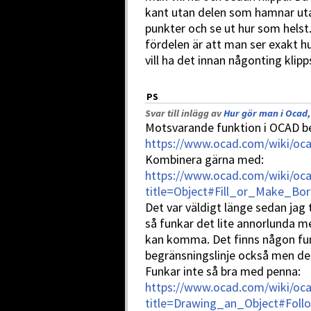
kant utan delen som hamnar uta
punkter och se ut hur som helst.
fördelen är att man ser exakt h
vill ha det innan någonting klipp
PS
Svar till inlägg av
Hur gör man i Ocad,
Motsvarande funktion i OCAD be
https://www.ocad.com/wiki/oca
Kombinera gärna med:
https://www.ocad.com/wiki/oca
title=Object#Fill_or_Make_Bor
Det var väldigt länge sedan ja
så funkar det lite annorlunda 
kan komma. Det finns någon funkt
begränsningslinje också men den 
Funkar inte så bra med penna:
https://www.ocad.com/wiki/oca
title=Drawing_an_Object#Foll