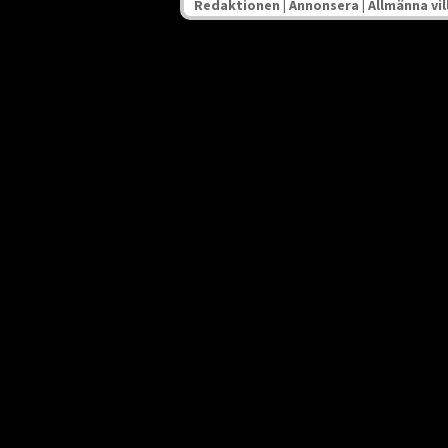
Redaktionen
|
Annonsera
|
Allmänna vil