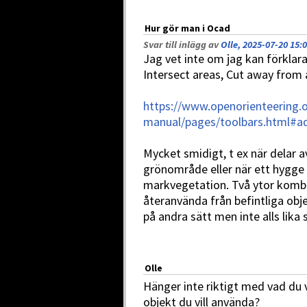
Hur gör man i Ocad
Svar till inlägg av
Olle, 2025-07-20 15:
Jag vet inte om jag kan förklara
Intersect areas, Cut away from a
https://www.openorienteering.
manual/pages/toolbars.html#a
Mycket smidigt, t ex när delar a
grönområde eller när ett hygge
markvegetation. Två ytor kombin
återanvända från befintliga ob
på andra sätt men inte alls lika 
Olle
Hänger inte riktigt med vad du v
objekt du vill använda?