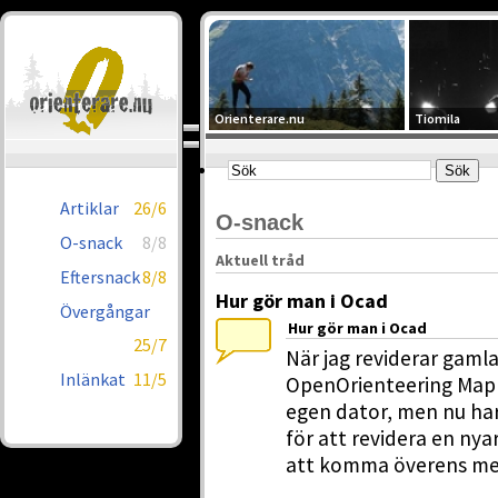
Orienterare.nu
Tiomila
Artiklar
26/6
O-snack
O-snack
8/8
Aktuell tråd
Eftersnack
8/8
Hur gör man i Ocad
Övergångar
Hur gör man i Ocad
25/7
När jag reviderar gaml
Inlänkat
11/5
OpenOrienteering Mappe
egen dator, men nu har
för att revidera en nya
att komma överens med 