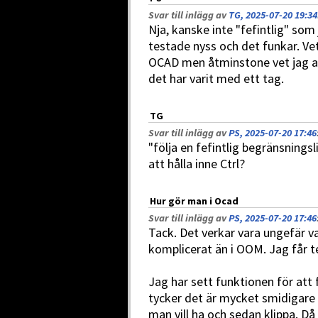
Svar till inlägg av
TG, 2025-07-20 19:34
Nja, kanske inte "fefintlig" som
testade nyss och det funkar. Vet
OCAD men åtminstone vet jag a
det har varit med ett tag.
TG
Svar till inlägg av
PS, 2025-07-20 17:46
"följa en fefintlig begränsning
att hålla inne Ctrl?
Hur gör man i Ocad
Svar till inlägg av
PS, 2025-07-20 17:46
Tack. Det verkar vara ungefär v
komplicerat än i OOM. Jag får t
Jag har sett funktionen för att 
tycker det är mycket smidigare 
man vill ha och sedan klippa. Då