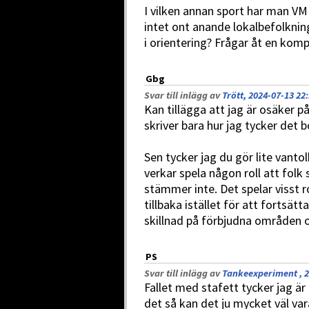
I vilken annan sport har man VM
intet ont anande lokalbefolkning
i orientering? Frågar åt en komp
Gbg
Svar till inlägg av
Trött, 2024-07-13 22
Kan tillägga att jag är osäker p
skriver bara hur jag tycker det b
Sen tycker jag du gör lite vantol
verkar spela någon roll att folk
stämmer inte. Det spelar visst r
tillbaka istället för att fortsät
skillnad på förbjudna områden o
PS
Svar till inlägg av
Tankeexperiment , 2
Fallet med stafett tycker jag är
det så kan det ju mycket väl va