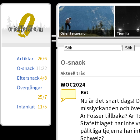
Orienterare.nu
Tiomila
Artiklar
26/6
O-snack
O-snack
11:22
Aktuell tråd
Eftersnack
4/8
WOC2024
Övergångar
Rut
25/7
Nu är det snart dags! D
Inlänkat
11/5
misslyckanden och öve
Är Fosser tillbaka? Är T
Stafettlaget har inte v
pålitliga tjejerna har 
Schweiz?