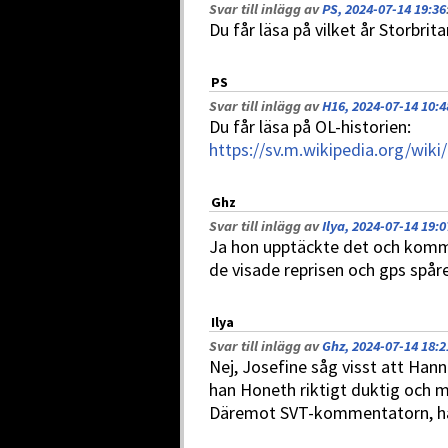
Svar till inlägg av
PS, 2024-07-14 19:36
Du får läsa på vilket år Storbrit
PS
Svar till inlägg av
H16, 2024-07-14 10:4
Du får läsa på OL-historien:
https://sv.m.wikipedia.org/wik
Ghz
Svar till inlägg av
Ilya, 2024-07-14 19:0
Ja hon upptäckte det och komme
de visade reprisen och gps spåre
Ilya
Svar till inlägg av
Ghz, 2024-07-14 18:2
Nej, Josefine såg visst att Han
han Honeth riktigt duktig och 
Däremot SVT-kommentatorn, han