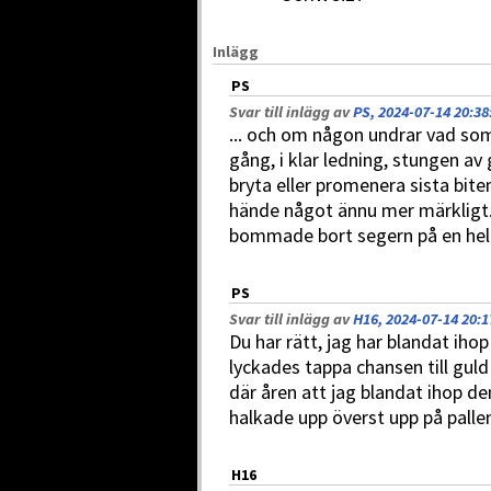
Inlägg
PS
Svar till inlägg av
PS, 2024-07-14 20:38
... och om någon undrar vad som
gång, i klar ledning, stungen av
bryta eller promenera sista bite
hände något ännu mer märkligt. 
bommade bort segern på en helt 
PS
Svar till inlägg av
H16, 2024-07-14 20:1
Du har rätt, jag har blandat iho
lyckades tappa chansen till gul
där åren att jag blandat ihop d
halkade upp överst upp på pallen
H16