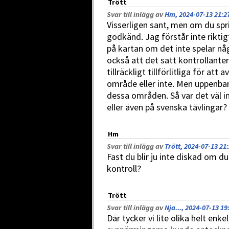
Trött
Svar till inlägg av
Hm, 2024-07-13 21:2
Visserligen sant, men om du sprin
godkänd. Jag förstår inte rikti
på kartan om det inte spelar någ
också att det satt kontrollanter
tillräckligt tillförlitliga för at
område eller inte. Men uppenbarl
dessa områden. Så var det väl in
eller även på svenska tävlingar? 
Hm
Svar till inlägg av
Trött, 2024-07-13 21
Fast du blir ju inte diskad om du 
kontroll?
Trött
Svar till inlägg av
Nja..., 2024-07-13 19
Där tycker vi lite olika helt enk