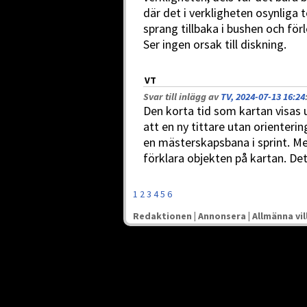
där det i verkligheten osynlig
sprang tillbaka i bushen och för
Ser ingen orsak till diskning.
VT
Svar till inlägg av
TV, 2024-07-13 16:24
Den korta tid som kartan visas u
att en ny tittare utan orienter
en mästerskapsbana i sprint. Me
förklara objekten på kartan. Det
1
2
3
4
5
6
Redaktionen
|
Annonsera
|
Allmänna vil