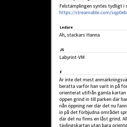
Felstämplingen syntes tydligt i
https://streamable.com/sqp0eb
Ledare
Ah, stackars Hanna
JS
Labyrint-VM
F
Är inte det mest anmärkningsvä
berätta varför han varit in på f
orienterat utifrån gamla kartan
öppen grind in till parken där h
nån öppning ner där det nu fann
in på det förbjudna området sprin
där det nu finns en låst grind. Al
tävlingskartan utan bara orient