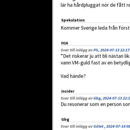
lär ha hårdpluggat nör de fått r
Spekulation
Kommer Sverige leda från första
H16
Svar till inlägg av
PS, 2024-07-13 22:17
”Det riskerar ju att bli nästan l
vann VM-guld fast av en betydli
Vad hände?
insider
Svar till inlägg av
Gbg, 2024-07-13 22:
Du resonerar som en person som
Gbg
Svar till inlägg av
Götet , 2024-07-14 0