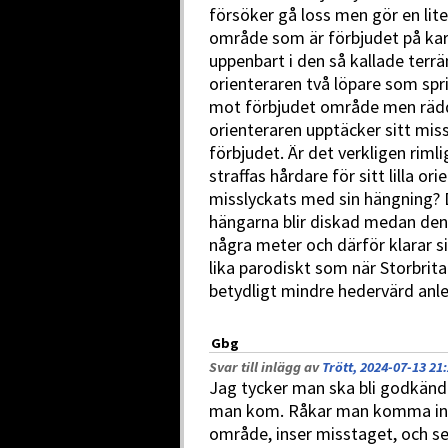
försöker gå loss men gör en liten
område som är förbjudet på kart
uppenbart i den så kallade terr
orienteraren två löpare som spri
mot förbjudet område men rädda
orienteraren upptäcker sitt miss
förbjudet. Är det verkligen riml
straffas hårdare för sitt lilla o
misslyckats med sin hängning? De
hängarna blir diskad medan den 
några meter och därför klarar sig
lika parodiskt som när Storbrit
betydligt mindre hedervärd anl
Gbg
Svar till inlägg av
Trött, 2024-07-13 21
Jag tycker man ska bli godkän
man kom. Råkar man komma in 
område, inser misstaget, och se