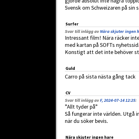
gjorde absolut inte några topp
Svensk om Schweizaren på sin s
Surfer
Svar till inlägg av
Nära skjuter ingen h
Intressant film! Nära räcker int
med kartan på SOFTs nyhetssida 
Konstigt att det inte behöver s
Guld
Carro på sista nästa gång tack
CV
Svar till inlägg av
F, 2024-07-14 12:25
:
”Allt tyder på”
Så fungerar inte världen. Utgå in
när du söker bevis.
Nära skjuter ingen hare