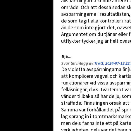
avspärrningarna kunde anteckna 
område. Och att dessa sedan sk
avspärrningarna i resultatlista
de som tagit alla kontroller i rät
än de som inte gjort det, oavs
Argumentet om du tjänar eller f
utflykter tycker jag är helt oväs
Nja...
Svar till inlägg av
Trött, 2024-07-12 22
De violetta avspärrningarna är j
att komplicera vägval och kartlä
funktionärer vid vissa avspärrnin
felläsningar, d.v.s. tvärtemot 
vänder tillbaka så har de ju, som 
straffade. Finns ingen orsak att
Samma var förhållandet på sprin
lag sprang in i tomtmarksmarker
men dels fanns inte ett på kart
verkligheten, dels var det bara