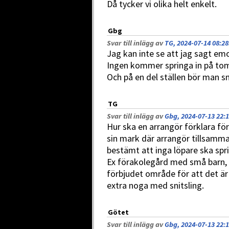
Då tycker vi olika helt enkelt.
Gbg
Svar till inlägg av
TG, 2024-07-14 08:28
Jag kan inte se att jag sagt emo
Ingen kommer springa in på t
Och på en del ställen bör man sn
TG
Svar till inlägg av
Gbg, 2024-07-13 22:
Hur ska en arrangör förklara fö
sin mark där arrangör tillsam
bestämt att inga löpare ska spr
Ex förakolegård med små barn, 
förbjudet område för att det är 
extra noga med snitsling.
Götet
Svar till inlägg av
Gbg, 2024-07-13 22: