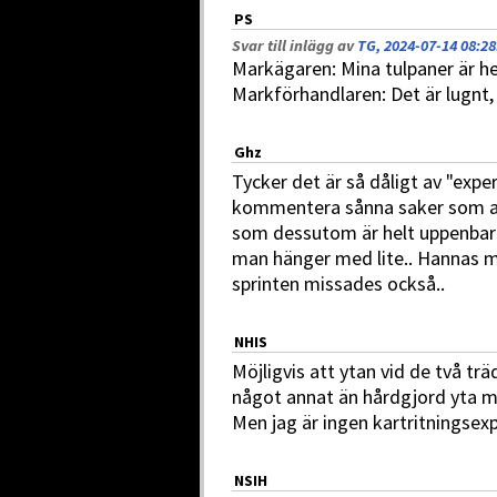
PS
Svar till inlägg av
TG, 2024-07-14 08:28
Markägaren: Mina tulpaner är h
Markförhandlaren: Det är lugnt,
Ghz
Tycker det är så dåligt av "exp
kommentera sånna saker som at
som dessutom är helt uppenbara
man hänger med lite.. Hannas mi
sprinten missades också..
NHIS
Möjligvis att ytan vid de två trä
något annat än hårdgjord yta m
Men jag är ingen kartritningsexpe
NSIH