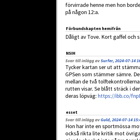
förvirrade henne men hon borde 
på någon 12:a.
Förbundskapten hemifrån
Dåligt av Tove. Kort gaffel och
NSIH
Svar till inlägg av
Surfer, 2024-07-14 1
Tycker kartan ser ut att stämma
GPSen som stämmer sämre. De ru
mellan de två tolftekontrollern
rutten visar. Se blått sträck i d
deras löpväg:
https://ibb.co/fn
esset
Svar till inlägg av
Guld, 2024-07-14 15:
Hon har inte en sportmössa mot
också rikta lite kritik mot övri