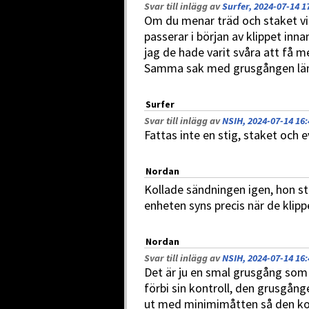
Svar till inlägg av
Surfer, 2024-07-14 1
Om du menar träd och staket vi
passerar i början av klippet inn
jag de hade varit svåra att få m
Samma sak med grusgången län
Surfer
Svar till inlägg av
NSIH, 2024-07-14 16:
Fattas inte en stig, staket och e
Nordan
Kollade sändningen igen, hon st
enheten syns precis när de klipp
Nordan
Svar till inlägg av
NSIH, 2024-07-14 16:
Det är ju en smal grusgång som 
förbi sin kontroll, den grusgång
ut med minimimåtten så den ko