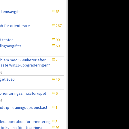
lemsavgift
63
7
b för orienterare
267
 tester
90
lingsavgifter
60
blem med SI-enheter efter
7
aste Win11-uppgraderingen?
/6
get 2026
46
6
orienteringssimulator/spel
6
/6
dtrip - träningstips önskas!
1
ledsoperation för orientering
5
 bekväma för att springa
98