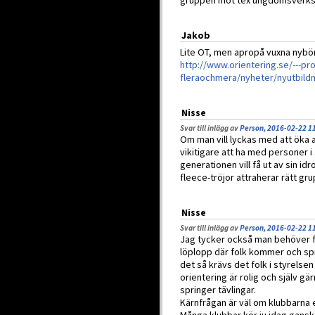
gruppen mot tex ungdomsverk
Jakob
Lite OT, men apropå vuxna nybör
http://www.orientering.se/---pr
fleraochmera/nyheter/nyutbild
Nisse
Svar till inlägg av
Person, 2016-02-22 1
Om man vill lyckas med att öka 
vikitigare att ha med personer i
generationen vill få ut av sin id
fleece-tröjor attraherar rätt gr
Nisse
Svar till inlägg av
Person, 2016-02-22 1
Jag tycker också man behöver för
löplopp där folk kommer och sp
det så krävs det folk i styrelse
orientering är rolig och själv 
springer tävlingar.
Kärnfrågan är väl om klubbarna e