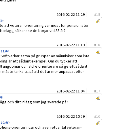
deltagare?
2016-02-22 11:29
#
19
19
:
e att veteran orientering var mest för pensionister
tt inlägg så kanske de börjar vid 35 år?
2016-02-22 11:19
#
18
 11:04
:
t Soft verkar satsa på grupper av människor som inte
ering är ett sådant exempel. Om du tycker att
ill ungdomar och äldre orienterare så ge ett sådant
n måste tänka till så att det är mer anpassat efter
2016-02-22 11:04
#
17
59
:
lägg och ditt inlägg som jag svarade på?
2016-02-22 10:59
#
16
 10:46
:
motions-orienteringar och även ett antal veteran-