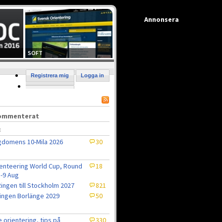
Annonsera
SOFT
Registrera mig
Logga in
kommenterat
8
domens 10-Mila 2026
30
enteering World Cup, Round
18
5-9 Aug
ingen till Stockholm 2027
821
ingen Borlänge 2029
50
e orientering, tips på
330