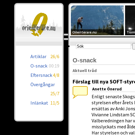
Orienterare.nu
Tiom
Artiklar
26/6
O-snack
O-snack
00:19
Aktuell tråd
Eftersnack
4/8
Förslag till nya SOFT-styr
Övergångar
Anette Önerud
25/7
Enligt senaste Skog
styrelsen efter året
Inlänkat
11/5
ersättas av Anki Jo
Vivianne Lindstam SO
Valberedningen har v
misslyckats med ålde
Har styrelsen och va