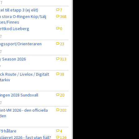
/7
el till etapp 3 (ej elit)
7
 stora O-Ringen Köp/Sälj
368
kes/Finnes
jettkod Liseberg
0
7
gssport/Orienteraren
23
7
ly Season 2026
313
7
ck Route / Livelox / Digitalt
38
tarkiv
7
ingen 2028 Sundsvall
20
7
int-VM 2026 - den officiella
202
den
9 hållare
4
slägret 2026 - fast utan fjäll?
126