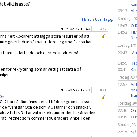
det viktigaste?
sän
09:13
Alt
Söndag 2/8
Skriv ett inlägg
16:07
O-
2016-02-22 18:40
#
32
14:52
Til
änns helt klockrent att lägga stora resurser på att
Ned
te givet bidrar så mkt till föreningarna. "vissa har
Lördag 1/8
m att antal startande och därmed intäkter på
20:43
-A
14:59
Red
en för rekrytering som är vettig att satsa på
00:41
Kar
iljer.
Fredag 31/
12:57
Är 
2016-02-22 17:49
#
31
ori
fra
19
:
s-OL? Här i Skåne finns det iaf både ungdomsklasser
Torsdag 30
er de "vanliga" Och de som vill stannar och snackar,
22:46
O-r
aktiviteter. Det är väl perfekt under den här årstiden
08:35
O-r
måprat i regnet som kommer i 90 graders vinkel i den
Söndag 26/
22:15
Sjä