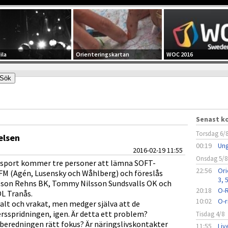
ila
Orienteringskartan
WOC 2016
Senast 
Torsdag 6/
elsen
00:19
Ung
2016-02-19 11:55
Onsdag 5/8
ssport kommer tre personer att lämna SOFT-
22:56
Ori
s FM (Agén, Lusensky och Wåhlberg) och föreslås
3, 
nsson Rehns BK, Tommy Nilsson Sundsvalls OK och
20:18
O-R
L Tranås.
10:02
O-r
alt och vrakat, men medger själva att de
rsspridningen, igen. Är detta ett problem?
Tisdag 4/8
lberedningen rätt fokus? Är näringslivskontakter
11:55
Liv