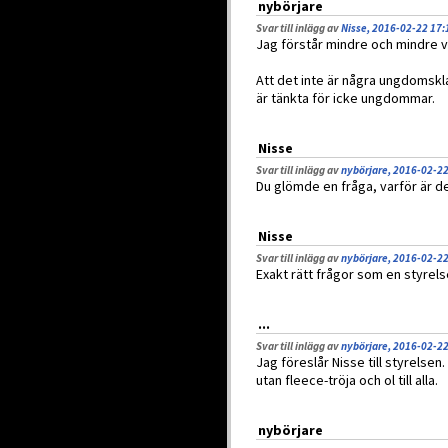
nybörjare
Svar till inlägg av
Nisse, 2016-02-22 17:
Jag förstår mindre och mindre 
Att det inte är några ungdomskl
är tänkta för icke ungdommar.
Nisse
Svar till inlägg av
nybörjare, 2016-02-22
Du glömde en fråga, varför är 
Nisse
Svar till inlägg av
nybörjare, 2016-02-22
Exakt rätt frågor som en styrel
...
Svar till inlägg av
nybörjare, 2016-02-22
Jag föreslår Nisse till styrelsen
utan fleece-tröja och ol till alla.
nybörjare