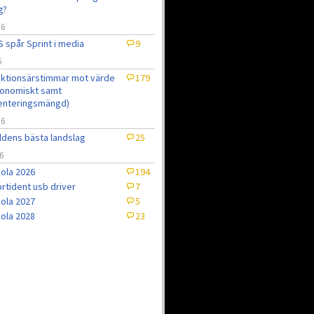
g?
/6
 spår Sprint i media
9
6
ktionsärstimmar mot värde
179
onomiskt samt
enteringsmängd)
/6
ldens bästa landslag
25
6
ola 2026
194
rtident usb driver
7
ola 2027
5
ola 2028
23