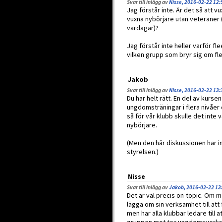
Svar till inlägg av
Nisse, 2016-02-22 12:
Jag förstår inte. Är det så att vu
vuxna nybörjare utan veteraner 
vardagar)?
Jag förstår inte heller varför fl
vilken grupp som bryr sig om fle
Jakob
Svar till inlägg av
Nisse, 2016-02-22 13:
Du har helt rätt. En del av kurse
ungdomsträningar i flera nivåer
så för vår klubb skulle det inte 
nybörjare.
(Men den här diskussionen har in
styrelsen.)
Nisse
Svar till inlägg av
Jakob, 2016-02-22 13
Det är väl precis on-topic. Om m
lägga om sin verksamhet till att 
men har alla klubbar ledare till 