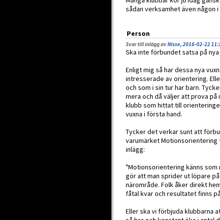
Många klubbar kör ju idag ganska
sådan verksamhet även någon i st
Person
Svar till inlägg av
Nisse, 2016-02-22 11:
Ska inte förbundet satsa på nya 
Enligt mig så har dessa nya vuxn
intresserade av orientering. El
och som i sin tur har barn. Tycke
mera och då väljer att prova på 
klubb som hittat till orientering
vuxna i första hand.
Tycker det verkar sunt att förbu
varumärket Motionsorientering ti
inlägg:
"Motionsorientering känns som n
gör att man sprider ut löpare på
närområde. Folk åker direkt hem
fåtal kvar och resultatet finns 
Eller ska vi förbjuda klubbarna 