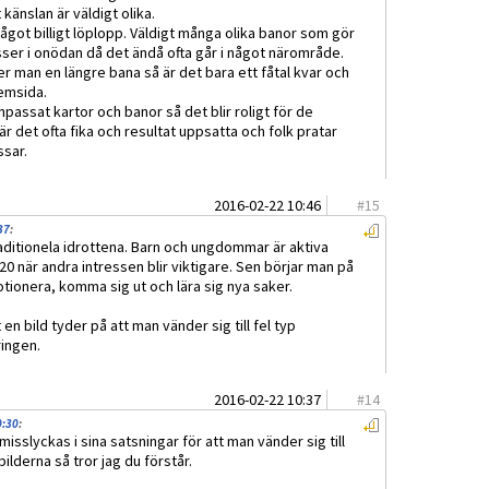
 känslan är väldigt olika.
got billigt löplopp. Väldigt många olika banor som gör
sser i onödan då det ändå ofta går i något närområde.
r man en längre bana så är det bara ett fåtal kvar och
emsida.
passat kartor och banor så det blir roligt för de
är det ofta fika och resultat uppsatta och folk pratar
sar.
2016-02-22 10:46
#
15
37
:
traditionela idrottena. Barn och ungdommar är aktiva
20 när andra intressen blir viktigare. Sen börjar man på
otionera, komma sig ut och lära sig nya saker.
 en bild tyder på att man vänder sig till fel typ
ingen.
2016-02-22 10:37
#
14
0:30
:
misslyckas i sina satsningar för att man vänder sig till
bilderna så tror jag du förstår.