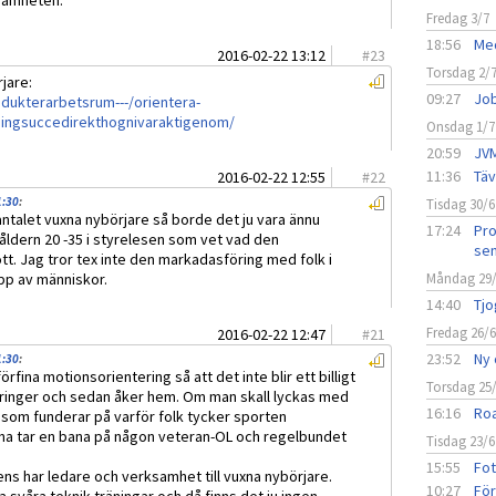
samheten.
Fredag 3/7
18:56
Med
2016-02-22 13:12
#
23
Torsdag 2/
jare:
09:27
Job
odukterarbetsrum---/orientera-
ningsuccedirekthognivaraktigenom/
Onsdag 1/7
20:59
JVM
11:36
Täv
2016-02-22 12:55
#
22
1:30
:
Tisdag 30/6
antalet vuxna nybörjare så borde det ju vara ännu
17:24
Pro
 åldern 20 -35 i styrelesen som vet vad den
sen
rott. Jag tror tex inte den markadasföring med folk i
upp av människor.
Måndag 29
14:40
Tjo
Fredag 26/
2016-02-22 12:47
#
21
23:52
Ny 
1:30
:
fina motionsorientering så att det inte blir ett billigt
Torsdag 25
ringer och sedan åker hem. Om man skall lyckas med
16:16
Roa
n som funderar på varför folk tycker sporten
gärna tar en bana på någon veteran-OL och regelbundet
Tisdag 23/6
15:55
Fot
ns har ledare och verksamhet till vuxna nybörjare.
10:27
För