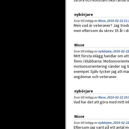
så bra och konstant öka i antal 
nybörjare
Svar till inlägg av
Nisse, 2016-02-22 11:
Men vad är veteraner? Jag trodd
men eftersom du skrev 35 år i di
Nisse
Svar till inlägg av
nybörjare, 2016-02-22
Mitt första inlägg handlar om at
finns i klubbarna. Motionsorient
motionsorientering vänder sig t
exempel. Själv tycker jag att ma
ungdomar och veteraner.
nybörjare
Svar till inlägg av
Nisse, 2016-02-22 10:
Vad har det att göra med mitt in
Nisse
Svar till inlägg av
nybörjare, 2016-02-22
Eftersom jag varit på ett antal 