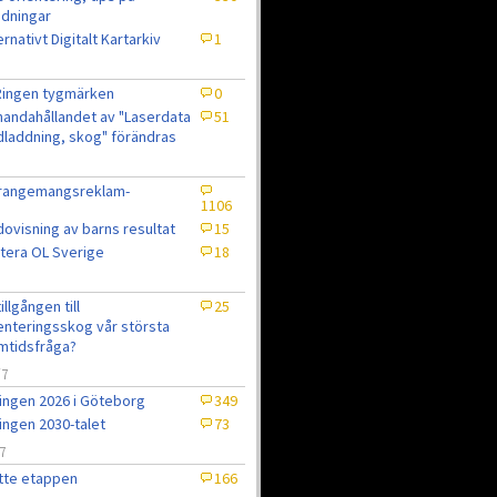
dningar
ernativt Digitalt Kartarkiv
1
Ringen tygmärken
0
lhandahållandet av "Laserdata
51
laddning, skog" förändras
rrangemangsreklam-
1106
ovisning av barns resultat
15
tera OL Sverige
18
7
tillgången till
25
enteringsskog vår största
mtidsfråga?
/7
ingen 2026 i Göteborg
349
ingen 2030-talet
73
7
tte etappen
166