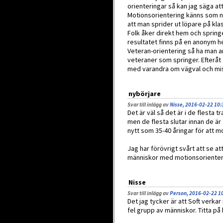
orienteringar så kan jag säga att
Motionsorientering känns som nå
att man sprider ut löpare på kla
Folk åker direkt hem och springe
resultatet finns på en anonym h
Veteran-orientering så ha man an
veteraner som springer. Efteråt 
med varandra om vägval och mis
nybörjare
Svar till inlägg av
Nisse, 2016-02-22 10:
Det är väl så det är i de flesta 
men de flesta slutar innan de är 
nytt som 35-40 åringar för att m
Jag har förövrigt svårt att se att
människor med motionsorienter
Nisse
Svar till inlägg av
Person, 2016-02-22 1
Det jag tycker är att Soft verkar 
fel grupp av människor. Titta på 