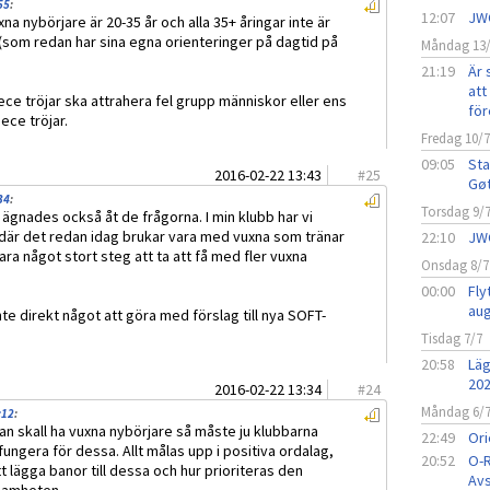
55
:
12:07
JW
xna nybörjare är 20-35 år och alla 35+ åringar inte är
(som redan har sina egna orienteringer på dagtid på
Måndag 13
21:19
Är 
att 
eece tröjar ska attrahera fel grupp människor eller ens
för
ece tröjar.
Fredag 10/
09:05
Sta
2016-02-22 13:43
#
25
Gø
34
:
Torsdag 9/
n ägnades också åt de frågorna. I min klubb har vi
 där det redan idag brukar vara med vuxna som tränar
22:10
JW
vara något stort steg att ta att få med fler vuxna
Onsdag 8/7
00:00
Fly
aug
te direkt något att göra med förslag till nya SOFT-
Tisdag 7/7
20:58
Läg
20
2016-02-22 13:34
#
24
Måndag 6/
:12
:
an skall ha vuxna nybörjare så måste ju klubbarna
22:49
Ori
fungera för dessa. Allt målas upp i positiva ordalag,
20:52
O-R
att lägga banor till dessa och hur prioriteras den
Avs