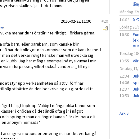
 svåra teknik-träningar och då finns det ju ingen
lån
yrelsen skulle vilja att det fanns.
Måndag 22
13:37
GPS
2016-02-22 11:30
#
20
Lördag 20/
19
:
vuxna menar du? Förstår inte riktigt. Förklara gärna.
16:30
Fun
(ek
a ofta barn, eller barnbarn, som kanske blir
ori
ler så har de kollegor och kompisar som de kan dra med
Torsdag 18
r man det verkar roligt kanske man vill utveckla sig
i en klubb. Jag har många exempel på nya vuxna i min
13:55
Vär
en via naturpasset, vilket också vänder sig till nya
Onsdag 17/
22:34
Juk
14:06
spo
ndet styr upp verksamheten så att vi förfinar
ll något bättre än den beskrivning du gjorde i ditt
12:37
Juk
10:53
Juk
ågot billigt löplopp. Väldigt många olika banor som
 klasser i onödan då det ändå ofta går i något
Arkiv
 och springer man en längre bana så är det bara ett
på en anonym hemsida."
att arrangera motionsorientering nu när det verkar gå