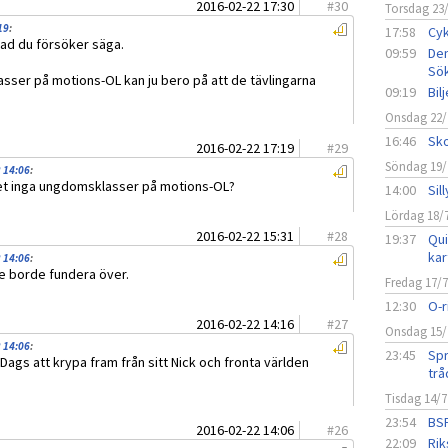
2016-02-22 17:30
#
30
Torsdag 23
19
:
17:58
Cyk
vad du försöker säga.
09:59
Den
Sö
asser på motions-OL kan ju bero på att de tävlingarna
09:19
Bil
Onsdag 22/
16:46
Sko
2016-02-22 17:19
#
29
Söndag 19/
 14:06
:
det inga ungdomsklasser på motions-OL?
14:00
Sil
Lördag 18/
2016-02-22 15:31
#
28
19:37
Qui
kar
 14:06
:
se borde fundera över.
Fredag 17/
12:30
O-r
2016-02-22 14:16
#
27
Onsdag 15/
 14:06
:
23:45
Spr
. Dags att krypa fram från sitt Nick och fronta världen
trå
Tisdag 14/7
23:54
BSF
2016-02-22 14:06
#
26
22:09
Rik