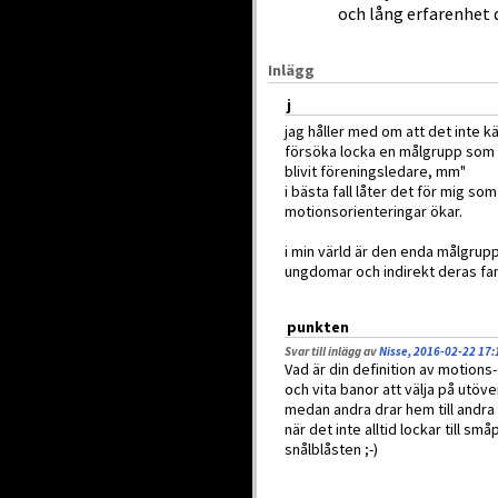
och lång erfarenhet 
Inlägg
j
jag håller med om att det inte k
försöka locka en målgrupp som in
blivit föreningsledare, mm"
i bästa fall låter det för mig so
motionsorienteringar ökar.
i min värld är den enda målgrupp
ungdomar och indirekt deras fam
punkten
Svar till inlägg av
Nisse, 2016-02-22 17:
Vad är din definition av motion
och vita banor att välja på utöv
medan andra drar hem till andra 
när det inte alltid lockar till s
snålblåsten ;-)