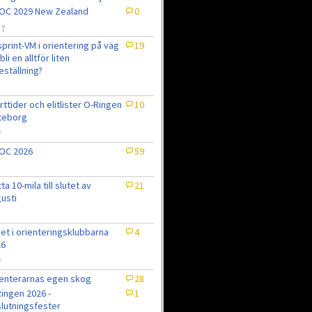
OC 2029 New Zealand
0
/7
sprint-VM i orientering på väg
19
bli en alltför liten
eställning?
7
rttider och elitlister O-Ringen
10
teborg
7
OC 2026
59
tta 10-mila till slutet av
21
usti
et i orienteringsklubbarna
4
26
7
enterarnas egen skog
28
ingen 2026 -
1
lutningsfester