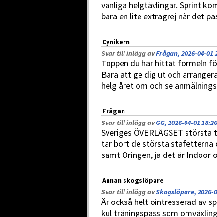
vanliga helgtävlingar. Sprint k
bara en lite extragrej när det pa
Cynikern
Svar till inlägg av
Frågan, 2026-04-01 
Toppen du har hittat formeln fö
Bara att ge dig ut och arranger
helg året om och se anmälningssi
Frågan
Svar till inlägg av
GG, 2026-04-01 18:26
Sveriges ÖVERLÄGSET största tä
tar bort de största stafetterna o
samt Oringen, ja det är Indoor o
Annan skogslöpare
Svar till inlägg av
Skogslöpare, 2026-0
Är också helt ointresserad av sp
kul träningspass som omväxling 