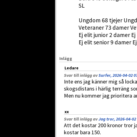
SL
Ungdom 68 tjejer Ungd
Veteraner 73 damer Ve
Ej elit junior 2 damer Ej 
Ej elit senior 9 damer Ej
Inlägg
Ledare
Svar till inlägg av
Surfer, 2026-04-02 0
Inte ens jag känner mig så loc
skogsdistans i härlig terräng s
Men nu kommer jag prioritera an
xx
Svar till inlägg av
Jag tror, 2026-04-02
Att det kostar 200 kronor tror j
kostar bara 150.