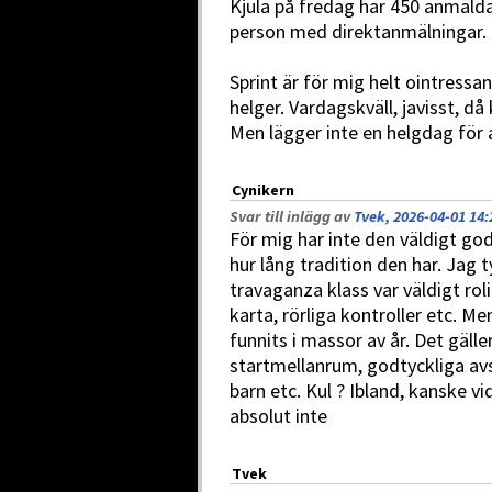
Kjula på fredag har 450 anmäld
person med direktanmälningar.
Sprint är för mig helt ointress
helger. Vardagskväll, javisst, då 
Men lägger inte en helgdag för a
Cynikern
Svar till inlägg av
Tvek, 2026-04-01 14:
För mig har inte den väldigt go
hur lång tradition den har. Ja
travaganza klass var väldigt ro
karta, rörliga kontroller etc. Me
funnits i massor av år. Det gäll
startmellanrum, godtyckliga av
barn etc. Kul ? Ibland, kanske vi
absolut inte
Tvek