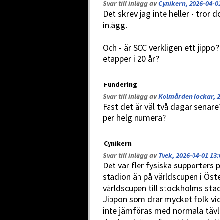
Svar till inlägg av
Cynikern, 2026-04-0
Det skrev jag inte heller - tror 
inlägg.
Och - är SCC verkligen ett jippo
etapper i 20 år?
Fundering
Svar till inlägg av
Kolmården lockar, 2
Fast det är väl två dagar senar
per helg numera?
Cynikern
Svar till inlägg av
Tvek, 2026-04-01 13:
Det var fler fysiska supporter
stadion än på världscupen i Öste
världscupen till stockholms stad
Jippon som drar mycket folk vid f
inte jämföras med normala tävli