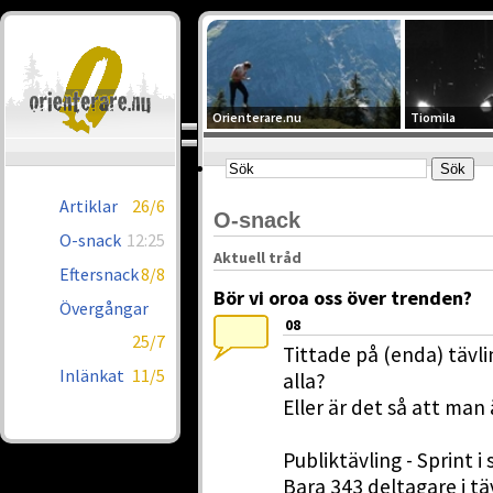
Orienterare.nu
Tiomila
Artiklar
26/6
O-snack
O-snack
12:25
Aktuell tråd
Eftersnack
8/8
Bör vi oroa oss över trenden?
Övergångar
08
25/7
Tittade på (enda) tävli
Inlänkat
11/5
alla?
Eller är det så att man 
Publiktävling - Sprint
Bara 343 deltagare i tä